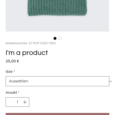
Artikelnummer: 217537123517253
I'm a product
Preis
25,00 €
Size
*
Anzahl
*