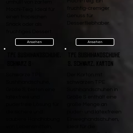
Mochi-Teig. Ein
umhüllt von zartem
fruchtig-cremiger
Mochi-Teig. Ideal für
Genuss für
einen tropischen
Dessertliebhaber.
Snack oder als
fruchtiges Dessert.
Ansehen
Ansehen
TPE Sushihandschuhe,
TPE Sushihandschuhe
Schwarz S
S, Schwarz, Karton
Schwarze TPE
Der Karton mit
Sushihandschuhe,
schwarzen TPE
Größe S, bieten eine
Sushihandschuhen in
latexfreie und
Größe S enthält eine
puderfreie Lösung für
große Menge an
die sichere und
puder- und latexfreien
saubere Handhabung
Einweghandschuhen,
von Lebensmitteln,
ideal für die