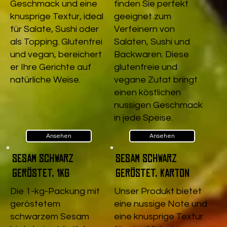
Geschmack und eine
finden Sie perfekt
knusprige Textur, ideal
geeignet zum
für Salate, Sushi oder
Verfeinern von
als Topping. Glutenfrei
Salaten, Sushi und
und vegan, bereichert
Backwaren. Diese
er Ihre Gerichte auf
glutenfreie und
natürliche Weise.
vegane Zutat bringt
einen köstlichen
nussigen Geschmack
in jede Speise.
Ansehen
Ansehen
Sesam schwarz
Sesam schwarz
geröstet, 1kg
geröstet, Karton
Die 1-kg-Packung mit
Unser Produkt bietet
geröstetem
eine nussige Note und
schwarzem Sesam
eine knusprige Textur