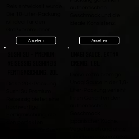
Reis entwickelt wurde.
authentischen
Die 18-Liter-Packung
Geschmack und die
ist ideal für den
ideale Konsistenz.
Großverbraucher.
Ansehen
Ansehen
Sushi Su - Premium
Unagi Sauce, extra
Reisessig Sushireis
cremig, 1,8L
Fertigmischung, 20l
Diese extra cremige
Unagi Sauce in der 1,8-
Diese 20-l-Packung
Liter-Packung verleiht
Sushi Su Premium
Ihren Gerichten den
Reisessig bietet eine
authentischen
hochwertige
Geschmack
Fertigmischung, die
japanischer Küche.
den perfekten
Vegetarisch und ohne
Geschmack für Sushi-
Geschmacksverstärke
Reis liefert. Ideal für