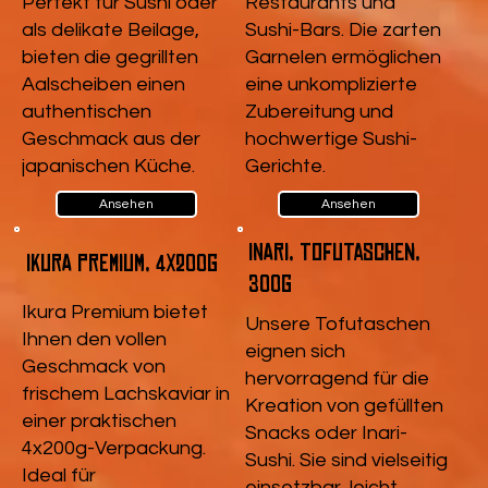
Perfekt für Sushi oder
Restaurants und
als delikate Beilage,
Sushi-Bars. Die zarten
bieten die gegrillten
Garnelen ermöglichen
Aalscheiben einen
eine unkomplizierte
authentischen
Zubereitung und
Geschmack aus der
hochwertige Sushi-
japanischen Küche.
Gerichte.
Ansehen
Ansehen
Inari, Tofutaschen,
Ikura Premium, 4x200g
300g
Ikura Premium bietet
Unsere Tofutaschen
Ihnen den vollen
eignen sich
Geschmack von
hervorragend für die
frischem Lachskaviar in
Kreation von gefüllten
einer praktischen
Snacks oder Inari-
4x200g-Verpackung.
Sushi. Sie sind vielseitig
Ideal für
einsetzbar, leicht