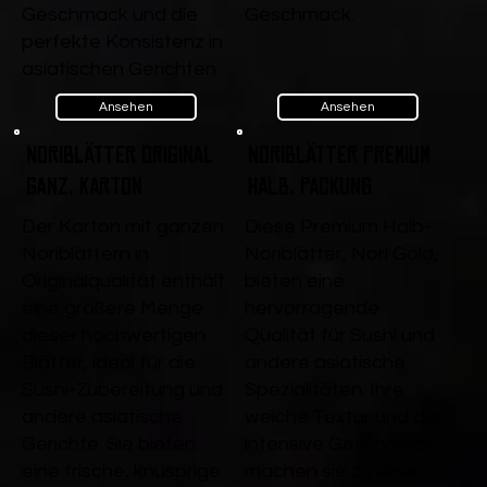
Geschmack und die
Geschmack.
perfekte Konsistenz in
asiatischen Gerichten.
Ansehen
Ansehen
Noriblätter Original
Noriblätter Premium
ganz, Karton
Halb, Packung
Der Karton mit ganzen
Diese Premium Halb-
Noriblättern in
Noriblätter, Nori Gold,
Originalqualität enthält
bieten eine
eine größere Menge
hervorragende
dieser hochwertigen
Qualität für Sushi und
Blätter, ideal für die
andere asiatische
Sushi-Zubereitung und
Spezialitäten. Ihre
andere asiatische
weiche Textur und der
Gerichte. Sie bieten
intensive Geschmack
eine frische, knusprige
machen sie zu einer