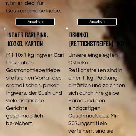
r, ist er ideal für
Gastronomiebetriebe.
Ansehen
Ansehen
Ingwer Gari pink,
Oshinko
10x1kg, Karton
(Rettichstreifen), 1kg
Mit 10x1 kg Ingwer Gari
Unsere eingelegten
Pink haben
Oshinko
Gastronomiebetriebe
Rettichstreifen sind in
stets einen Vorrat des
einer 1-kg-Packung
aromatischen, pinken
erhältlich und zeichnen
Ingwers, der Sushi und
sich durch ihre gelbe
viele asiatische
Farbe und den
Gerichte
einzigartigen
geschmacklich
Geschmack aus. Mit
bereichert.
Süßungsmitteln
verfeinert, sind sie