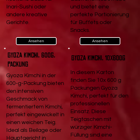
Inari-Sushi oder
und bietet eine
andere kreative
perfekte Portionierung
Gerichte.
für Buffets oder
Snacks.
Ansehen
Ansehen
Gyoza Kimchi, 600g,
Gyoza Kimchi, 10x600g
Packung
In diesem Karton
Gyoza Kimchi in der
finden Sie 10x 600 g
600-g-Packung bieten
Packungen Gyoza
den intensiven
Kimchi, perfekt für den
Geschmack von
professionellen
fermentiertem Kimchi,
Einsatz. Diese
perfekt eingewickelt in
Teigtaschen mit
einen weichen Teig.
würziger Kimchi-
Ideal als Beilage oder
Füllung sind eine
Hauptgericht in