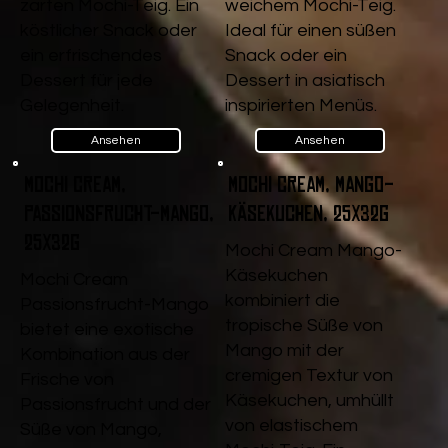
zarten Mochi-Teig. Ein
weichem Mochi-Teig.
köstlicher Snack oder
Ideal für einen süßen
ein erfrischendes
Snack oder ein
Dessert für jede
Dessert in asiatisch
Gelegenheit.
inspirierten Menüs.
Ansehen
Ansehen
Mochi Cream,
Mochi Cream, Mango-
Passionsfrucht-Mango,
Käsekuchen, 25x32g
25x32g
Mochi Cream Mango-
Käsekuchen
Mochi Cream
kombiniert die
Passionsfrucht-Mango
tropische Süße von
bietet eine exotische
Mango mit der
Kombination aus der
cremigen Textur von
Frische von
Käsekuchen, umhüllt
Passionsfrucht und der
von elastischem
Süße von Mango,