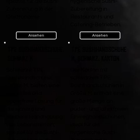
speziell für die Sushi-
hygienische Sushi-
Zubereitung in der
Zubereitung in
Gastronomie.
Restaurants und
Catering-Betrieben.
Ansehen
Ansehen
TPE Sushihandschuhe,
TPE Sushihandschuhe
Schwarz M
M, Schwarz, Karton
Schwarze TPE
Der Karton mit
Sushihandschuhe,
schwarzen TPE
Größe M, bieten eine
Sushihandschuhen in
latexfreie und
Größe M enthält eine
puderfreie Lösung für
große Menge an
die sichere und
puder- und latexfreien
saubere Handhabung
Einweghandschuhen,
von Lebensmitteln,
ideal für die
speziell für die Sushi-
hygienische Sushi-