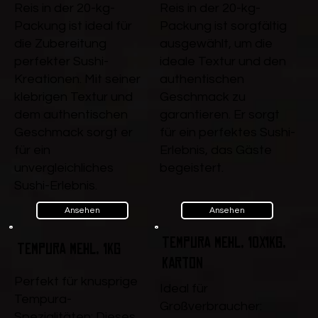
Reis in der 20-kg-
Reis in der 20-kg-
Packung ist ideal für
Packung ist sorgfältig
die Zubereitung
ausgewählt, um die
perfekter Sushi-
ideale Textur und den
Kreationen. Mit seiner
authentischen
klebrigen Textur und
Geschmack zu
dem authentischen
garantieren. Er sorgt
Geschmack sorgt er
für ein perfektes Sushi-
für ein
Erlebnis, das Gäste
unvergleichliches
begeistert.
Sushi-Erlebnis.
Ansehen
Ansehen
Tempura Mehl, 10x1kg,
Tempura Mehl, 1kg
Karton
Perfekt für knusprige
Ideal für
Tempura-
Großverbraucher:
Spezialitäten: Dieses