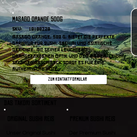
Masago Orange 500g
SKU:
10100220
Masago Orange, 500 g, bietet die perfekte
Garnitur für Sushi, Sashimi und asiatische
Gerichte. Mit seiner leuchtend
orangefarbenen Optik und dem milden, leicht
salzigen Geschmack sorgt es für eine
authentische Note.
Zum Kontaktformular
DAS TAKORI SORTIMENT
Original Sushi Reis
Premium Sushi Reis
Unser Original Sushi
Der Premium Sushi