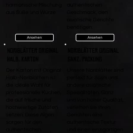
harmonische Mischung
authentischen
aus Süße und Würze.
Geschmack, den
asiatische Gerichte
benötigen.
Ansehen
Ansehen
Noriblätter Original
Noriblätter Original
Halb, Karton
ganz, Packung
Der Karton mit Original
Unsere Noriblätter sind
Halb-Noriblättern ist
perfekt für Sushi und
die ideale Wahl für
andere asiatische
professionelle Küchen,
Spezialitäten. Ganz
die auf frische und
und von hoher Qualität,
hochwertige Zutaten
verleihen sie Ihren
setzen. Diese Algen
Gerichten eine
sorgen für den
authentische Textur
authentischen
und einen einzigartigen