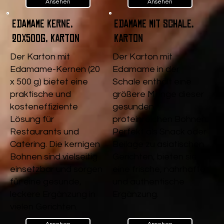
Ansehen
Ansehen
Edamame Kerne,
Edamame mit Schale,
20x500g, Karton
Karton
Der Karton mit
Der Karton mit
Edamame-Kernen (20
Edamame in der
x 500 g) bietet eine
Schale enthält eine
praktische und
größere Menge dieser
kosteneffiziente
gesunden,
Lösung für
proteinreichen Bohnen.
Restaurants und
Perfekt als Snack oder
Catering. Die kernigen
Beilage zu asiatischen
Bohnen sind vielseitig
Gerichten, bieten sie
einsetzbar und sorgen
eine frische, nahrhafte
für eine gesunde,
und authentische
leckere Ergänzung in
Ergänzung.
vielen Gerichten.