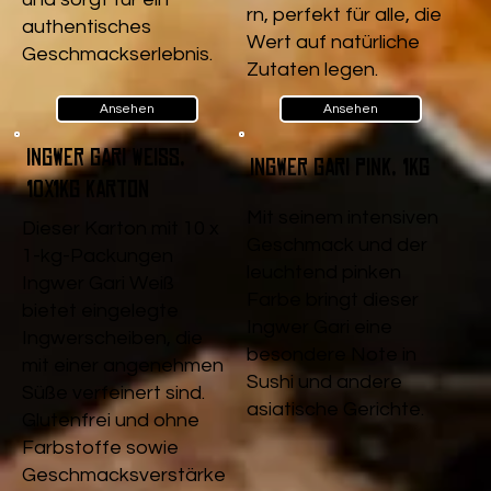
rn, perfekt für alle, die
authentisches
Wert auf natürliche
Geschmackserlebnis.
Zutaten legen.
Ansehen
Ansehen
Ingwer Gari Weiß,
Ingwer Gari pink, 1kg
10x1kg Karton
Mit seinem intensiven
Dieser Karton mit 10 x
Geschmack und der
1-kg-Packungen
leuchtend pinken
Ingwer Gari Weiß
Farbe bringt dieser
bietet eingelegte
Ingwer Gari eine
Ingwerscheiben, die
besondere Note in
mit einer angenehmen
Sushi und andere
Süße verfeinert sind.
asiatische Gerichte.
Glutenfrei und ohne
Farbstoffe sowie
Geschmacksverstärke