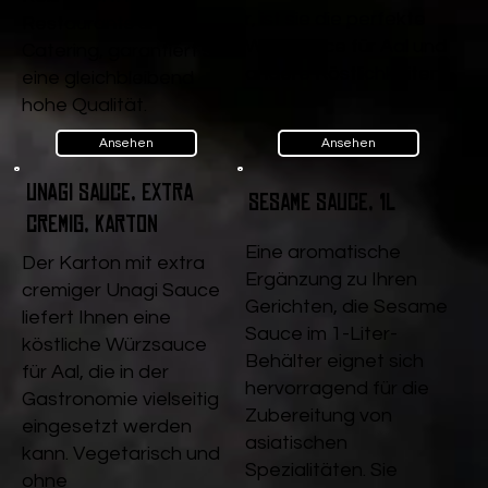
r, ist sie die perfekte
Restaurants und
Würzsauce für Aal und
Catering, garantiert sie
andere Köstlichkeiten.
eine gleichbleibend
hohe Qualität.
Ansehen
Ansehen
Unagi Sauce, extra
Sesame Sauce, 1l
cremig, Karton
Eine aromatische
Der Karton mit extra
Ergänzung zu Ihren
cremiger Unagi Sauce
Gerichten, die Sesame
liefert Ihnen eine
Sauce im 1-Liter-
köstliche Würzsauce
Behälter eignet sich
für Aal, die in der
hervorragend für die
Gastronomie vielseitig
Zubereitung von
eingesetzt werden
asiatischen
kann. Vegetarisch und
Spezialitäten. Sie
ohne