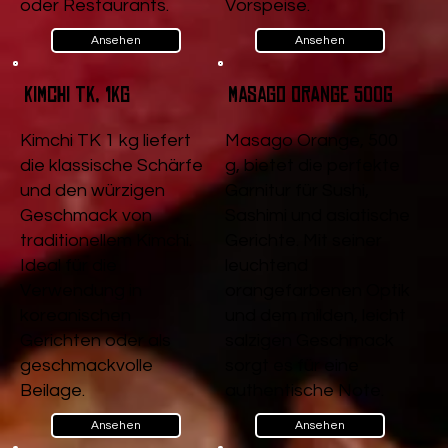
oder Restaurants.
Vorspeise.
Ansehen
Ansehen
Kimchi TK, 1kg
Masago Orange 500g
Kimchi TK 1 kg liefert
Masago Orange, 500
die klassische Schärfe
g, bietet die perfekte
und den würzigen
Garnitur für Sushi,
Geschmack von
Sashimi und asiatische
traditionellem Kimchi.
Gerichte. Mit seiner
Ideal für die
leuchtend
Verwendung in
orangefarbenen Optik
koreanischen
und dem milden, leicht
Gerichten oder als
salzigen Geschmack
geschmackvolle
sorgt es für eine
Beilage.
authentische Note.
Ansehen
Ansehen