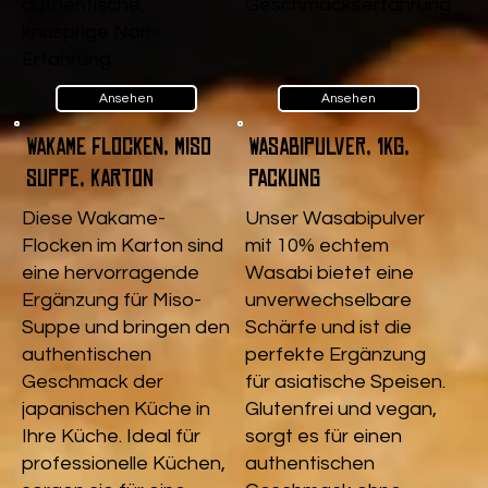
authentische,
Geschmackserfahrung
knusprige Nori-
.
Erfahrung.
Ansehen
Ansehen
Wakame Flocken, Miso
Wasabipulver, 1kg,
Suppe, Karton
Packung
Diese Wakame-
Unser Wasabipulver
Flocken im Karton sind
mit 10% echtem
eine hervorragende
Wasabi bietet eine
Ergänzung für Miso-
unverwechselbare
Suppe und bringen den
Schärfe und ist die
authentischen
perfekte Ergänzung
Geschmack der
für asiatische Speisen.
japanischen Küche in
Glutenfrei und vegan,
Ihre Küche. Ideal für
sorgt es für einen
professionelle Küchen,
authentischen