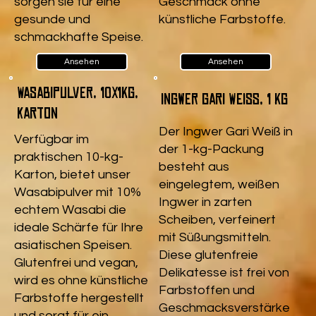
sorgen sie für eine
Geschmack ohne
gesunde und
künstliche Farbstoffe.
schmackhafte Speise.
Ansehen
Ansehen
Wasabipulver, 10x1kg,
Ingwer Gari Weiß, 1 kg
Karton
Der Ingwer Gari Weiß in
Verfügbar im
der 1-kg-Packung
praktischen 10-kg-
besteht aus
Karton, bietet unser
eingelegtem, weißen
Wasabipulver mit 10%
Ingwer in zarten
echtem Wasabi die
Scheiben, verfeinert
ideale Schärfe für Ihre
mit Süßungsmitteln.
asiatischen Speisen.
Diese glutenfreie
Glutenfrei und vegan,
Delikatesse ist frei von
wird es ohne künstliche
Farbstoffen und
Farbstoffe hergestellt
Geschmacksverstärke
und sorgt für ein