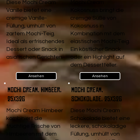
Diese Mochi Cream
Mochi Cream
Vanille bietet eine
Kokosnuss bringt die
cremige Vanille-
cremige Süße von
Füllung, umhüllt von
Kokosnuss in
zartem Mochi-Teig.
Kombination mit dem
Ideal als erfrischendes
elastischen Mochi-Teig.
Dessert oder Snack in
Ein köstlicher Snack
asiatischen Gerichten.
oder ein Highlight auf
dem Dessertteller.
Ansehen
Ansehen
Mochi Cream, Himbeer,
Mochi Cream,
25x32g
Schokolade, 25x32g
Mochi Cream Himbeer
Diese Mochi Cream
kombiniert die
Schokolade bietet eine
fruchtige Frische von
leckere, schokoladige
Himbeeren mit dem
Füllung, umhüllt von