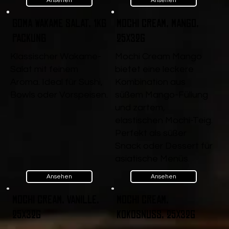
Ansehen
Ansehen
Goma Wakame Salat, 1kg
Mochi Cream, Mango,
Packung
25x32g
Klassischer Wakame-
Mochi Cream Mango
Salat mit feinem
bietet eine leckere
Aroma. Ideal für Sushi,
Kombination aus
Bowls oder Vorspeisen.
süßem Mango-Füllung
und zartem,
elastischen Mochi-Teig.
Perfekt als süßer
Snack oder Dessert für
asiatische Menüs.
Ansehen
Ansehen
Mochi Cream, Vanille,
Mochi Cream,
25x32g
Kokosnuss, 25x32g