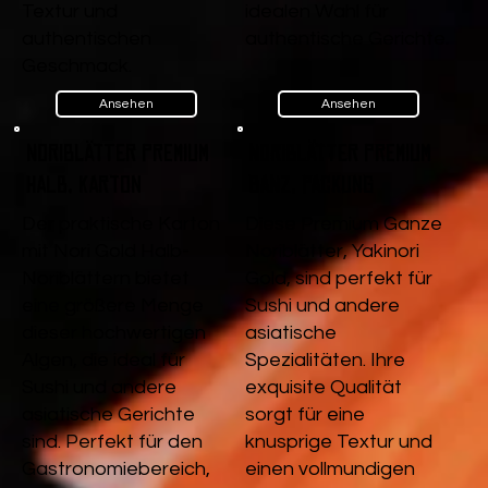
Textur und
idealen Wahl für
authentischen
authentische Gerichte.
Geschmack.
Ansehen
Ansehen
Noriblätter Premium
Noriblätter Premium
Halb, Karton
Ganz, Packung
Der praktische Karton
Diese Premium Ganze
mit Nori Gold Halb-
Noriblätter, Yakinori
Noriblättern bietet
Gold, sind perfekt für
eine größere Menge
Sushi und andere
dieser hochwertigen
asiatische
Algen, die ideal für
Spezialitäten. Ihre
Sushi und andere
exquisite Qualität
asiatische Gerichte
sorgt für eine
sind. Perfekt für den
knusprige Textur und
Gastronomiebereich,
einen vollmundigen