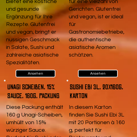
bietet eine köstliche
für eine Vielzahl von
und gesunde
Gerichten. Glutenfrei
Ergänzung für Ihre
und vegan, ist er ideal
Rezepte. Glutenfrei
für
und vegan, bringt er
Gastronomiebetriebe,
nussigen Geschmack
die authentische
in Salate, Sushi und
asiatische Aromen
zahlreiche asiatische
schätzen.
Spezialitäten.
Ansehen
Ansehen
Unagi Scheiben, 15%
Sushi Ebi 3L, 20x160g,
Sauce, 160g, Packung
Karton
Diese Packung enthält
In diesem Karton
160 g Unagi-Scheiben,
finden Sie Sushi Ebi 3L
umhüllt von 15%
mit 20 Portionen à 160
würziger Sauce.
g, perfekt für