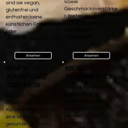
sowie
sind sie vegan,
Geschmacksverstärke
glutenfrei und
r, bieten sie einen
enthalten keine
authentischen und
künstlichen Farbstoffe
natürlichen
oder
Geschmack.
Geschmacksverstärke
r.
Ansehen
Ansehen
Nikanpyo
Miso Hell,
(Kürbisstreifen),
Sojabohnenpaste, 1kg
10x1kg, Karton
In der 1-kg-Packung ist
unsere helle
Die 10 x 1-kg
Sojabohnenpaste,
Packungen Nikanpyo
Shinshuichi Miso,
Kürbisstreifen bieten
perfekt für die
eine köstliche und
Zubereitung von
gesunde Option für