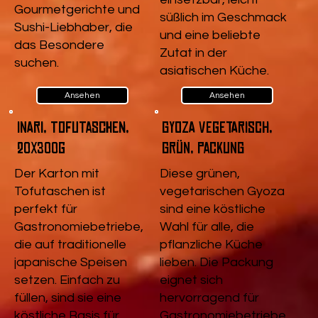
Gourmetgerichte und
süßlich im Geschmack
Sushi-Liebhaber, die
und eine beliebte
das Besondere
Zutat in der
suchen.
asiatischen Küche.
Ansehen
Ansehen
Inari, Tofutaschen,
Gyoza vegetarisch,
20x300g
Grün, Packung
Der Karton mit
Diese grünen,
Tofutaschen ist
vegetarischen Gyoza
perfekt für
sind eine köstliche
Gastronomiebetriebe,
Wahl für alle, die
die auf traditionelle
pflanzliche Küche
japanische Speisen
lieben. Die Packung
setzen. Einfach zu
eignet sich
füllen, sind sie eine
hervorragend für
köstliche Basis für
Gastronomiebetriebe