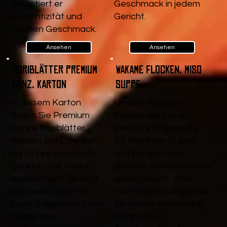
garantiert er
Geschmack in jedem
Authentizität und
Gericht.
frischen Geschmack.
Ansehen
Ansehen
Noriblätter Premium
Wakame Flocken, Miso
Ganz, Karton
Suppe
In diesem Karton
Unsere Wakame-
finden Sie Premium
Flocken sind eine
Ganze Noriblätter,
perfekte Ergänzung
Yakinori Gold, die sich
für Ihre Miso-Suppe
durch ihre exzellente
und bringen eine
Qualität und Textur
delikate Meeresnote in
auszeichnen. Sie sind
jedes Gericht. Voller
die ideale Wahl für
Nährstoffe, sorgen sie
Sushi-Zubereitung und
für eine authentische
bieten eine
japanische