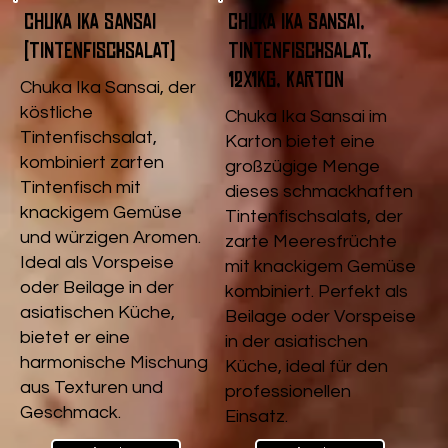
Chuka Ika Sansai
Chuka Ika Sansai,
(Tintenfischsalat)
Tintenfischsalat,
12x1kg, Karton
Chuka Ika Sansai, der
köstliche
Chuka Ika Sansai im
Tintenfischsalat,
Karton bietet eine
kombiniert zarten
großzügige Menge
Tintenfisch mit
dieses schmackhaften
knackigem Gemüse
Tintenfischsalats, der
und würzigen Aromen.
zarte Meeresfrüchte
Ideal als Vorspeise
mit knackigem Gemüse
oder Beilage in der
kombiniert. Perfekt als
asiatischen Küche,
Beilage oder Vorspeise
bietet er eine
in der asiatischen
harmonische Mischung
Küche, ideal für den
aus Texturen und
professionellen
Geschmack.
Einsatz.