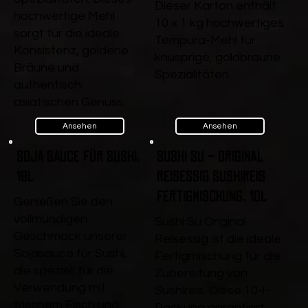
Dieser Karton enthält
hochwertige Mehl
10 x 1 kg hochwertiges
sorgt für die ideale
Tempura-Mehl für
Konsistenz, goldene
knusprige, goldbraune
Bräune und
Spezialitäten.
authentisch
asiatischen Genuss.
Ansehen
Ansehen
Soja Sauce für Sushi,
Sushi Su - Original
18l
Reisessig Sushireis
Fertigmischung, 10l
Genießen Sie den
vollmundigen
Sushi Su Original
Geschmack unserer
Reisessig ist die ideale
Sojasauce für Sushi,
Fertigmischung für die
die speziell für die
Zubereitung von
Verwendung mit
Sushireis. Diese 10-l-
frischem Fisch und
Packung garantiert