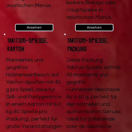
leckere Beilage oder
asiatischen Menüs.
Hauptspeise in
asiatischen Menüs.
Ansehen
Ansehen
Yakitori-Spieße,
Yakitori-Spieße,
Karton
Packung
Mariniertes und
Diese Packung
gegrilltes
Yakitori-Spieße enthält
Hühnerbeinfleisch auf
40 marinierte und
Yakitori-Spießen mit 40
gegrillte
g pro Spieß, ideal für
Hühnerbeinfleischspie
Grill- und Partygerichte.
ße à 40 g, perfekt für
In einem Karton mit 6,4
den schnellen und
kg (40 Spieße pro
authentischen Genuss.
Packung), perfekt für
Ideal für Grillabende
große Veranstaltungen
oder als asiatische