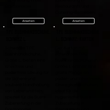
Zubereitung in der
Zubereitung in
Gastronomie.
Restaurants und
Catering-Betrieben.
Ansehen
Ansehen
TPE Sushihandschuhe,
TPE Sushihandschuhe
Schwarz L
L, Schwarz, Karton
Schwarze TPE
Der Karton mit
Sushihandschuhe,
schwarzen TPE
Größe L, bieten eine
Sushihandschuhen in
latexfreie und
Größe L enthält eine
puderfreie Lösung für
große Menge an
die sichere und
puder- und latexfreien
saubere Handhabung
Einweghandschuhen,
von Lebensmitteln,
ideal für die
speziell für die Sushi-
hygienische Sushi-
Zubereitung in der
Zubereitung in
Gastronomie.
Restaurants und