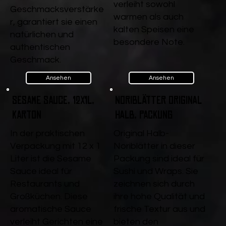
verleiht sowohl
Geschmacksverstärke
warmen als auch
r, garantiert sie einen
kalten Speisen eine
natürlichen und
besondere Note.
authentischen
Geschmack.
Ansehen
Ansehen
Sesame Sauce, 12x1l,
Noriblätter Original
Karton
halb, Packung
In der praktischen
Original Halb-
Verpackung mit 12 x 1
Noriblätter in dieser
Liter ist die Sesame
Packung sind ideal für
Sauce ideal für
Sushi und Wraps. Sie
Restaurants und
zeichnen sich durch
Großküchen. Diese
ihre hohe Qualität und
aromatische Sauce
frische Textur aus und
verleiht Gerichten eine
bieten den