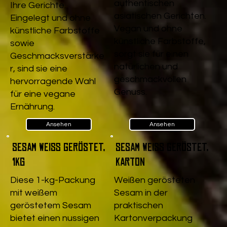
authentischen
Ihre Gerichte.
asiatischen Gerichten.
Eingelegt und ohne
Vegan und ohne
künstliche Farbstoffe
künstliche Farbstoffe,
sowie
sorgt sie für einen
Geschmacksverstärke
natürlichen und
r, sind sie eine
geschmackvollen
hervorragende Wahl
Genuss.
für eine vegane
Ernährung.
Ansehen
Ansehen
Sesam weiß geröstet,
Sesam weiß geröstet,
1kg
Karton
Diese 1-kg-Packung
Weißen gerösteten
mit weißem
Sesam in der
geröstetem Sesam
praktischen
bietet einen nussigen
Kartonverpackung