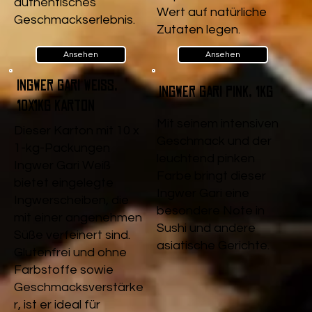
authentisches
Wert auf natürliche
Geschmackserlebnis.
Zutaten legen.
Ansehen
Ansehen
Ingwer Gari Weiß,
Ingwer Gari pink, 1kg
10x1kg Karton
Mit seinem intensiven
Dieser Karton mit 10 x
Geschmack und der
1-kg-Packungen
leuchtend pinken
Ingwer Gari Weiß
Farbe bringt dieser
bietet eingelegte
Ingwer Gari eine
Ingwerscheiben, die
besondere Note in
mit einer angenehmen
Sushi und andere
Süße verfeinert sind.
asiatische Gerichte.
Glutenfrei und ohne
Farbstoffe sowie
Geschmacksverstärke
r, ist er ideal für