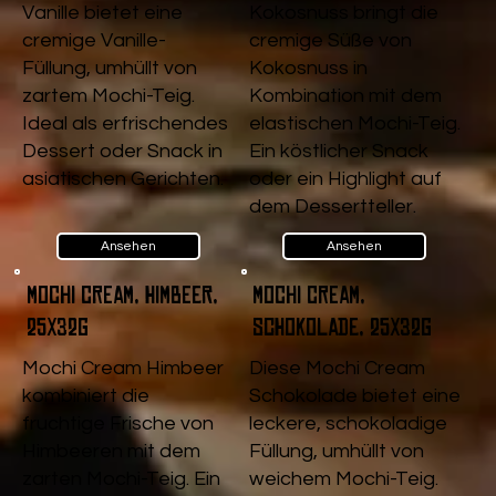
Vanille bietet eine
Kokosnuss bringt die
cremige Vanille-
cremige Süße von
Füllung, umhüllt von
Kokosnuss in
zartem Mochi-Teig.
Kombination mit dem
Ideal als erfrischendes
elastischen Mochi-Teig.
Dessert oder Snack in
Ein köstlicher Snack
asiatischen Gerichten.
oder ein Highlight auf
dem Dessertteller.
Ansehen
Ansehen
Mochi Cream, Himbeer,
Mochi Cream,
25x32g
Schokolade, 25x32g
Mochi Cream Himbeer
Diese Mochi Cream
kombiniert die
Schokolade bietet eine
fruchtige Frische von
leckere, schokoladige
Himbeeren mit dem
Füllung, umhüllt von
zarten Mochi-Teig. Ein
weichem Mochi-Teig.