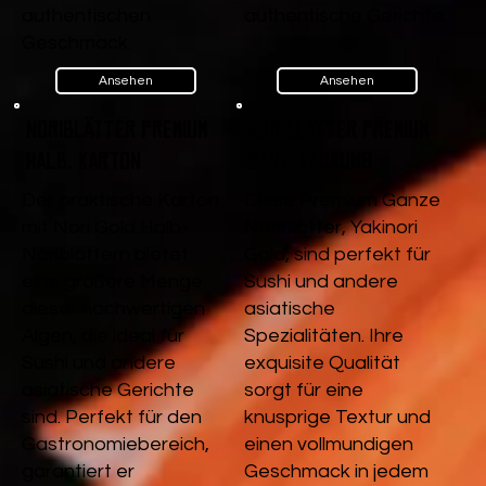
authentischen
authentische Gerichte.
Geschmack.
Ansehen
Ansehen
Noriblätter Premium
Noriblätter Premium
Halb, Karton
Ganz, Packung
Der praktische Karton
Diese Premium Ganze
mit Nori Gold Halb-
Noriblätter, Yakinori
Noriblättern bietet
Gold, sind perfekt für
eine größere Menge
Sushi und andere
dieser hochwertigen
asiatische
Algen, die ideal für
Spezialitäten. Ihre
Sushi und andere
exquisite Qualität
asiatische Gerichte
sorgt für eine
sind. Perfekt für den
knusprige Textur und
Gastronomiebereich,
einen vollmundigen
garantiert er
Geschmack in jedem