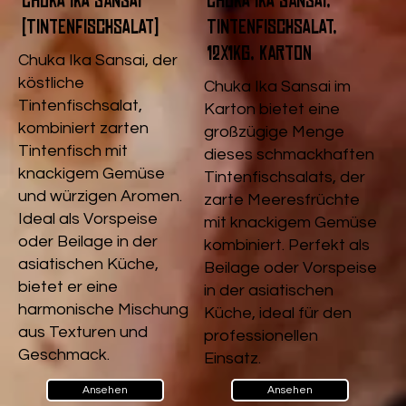
Chuka Ika Sansai
Chuka Ika Sansai,
(Tintenfischsalat)
Tintenfischsalat,
12x1kg, Karton
Chuka Ika Sansai, der
köstliche
Chuka Ika Sansai im
Tintenfischsalat,
Karton bietet eine
kombiniert zarten
großzügige Menge
Tintenfisch mit
dieses schmackhaften
knackigem Gemüse
Tintenfischsalats, der
und würzigen Aromen.
zarte Meeresfrüchte
Ideal als Vorspeise
mit knackigem Gemüse
oder Beilage in der
kombiniert. Perfekt als
asiatischen Küche,
Beilage oder Vorspeise
bietet er eine
in der asiatischen
harmonische Mischung
Küche, ideal für den
aus Texturen und
professionellen
Geschmack.
Einsatz.
Ansehen
Ansehen