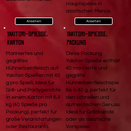
Hauptspeise in
asiatischen Menüs.
Ansehen
Ansehen
Yakitori-Spieße,
Yakitori-Spieße,
Karton
Packung
Mariniertes und
Diese Packung
gegrilltes
Yakitori-Spieße enthält
Hühnerbeinfleisch auf
40 marinierte und
Yakitori-Spießen mit 40
gegrillte
g pro Spieß, ideal für
Hühnerbeinfleischspie
Grill- und Partygerichte.
ße à 40 g, perfekt für
In einem Karton mit 6,4
den schnellen und
kg (40 Spieße pro
authentischen Genuss.
Packung), perfekt für
Ideal für Grillabende
große Veranstaltungen
oder als asiatische
oder Restaurants.
Vorspeise.