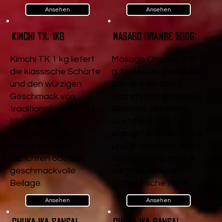
Ansehen
Ansehen
Kimchi TK, 1kg
Masago Orange 500g
Kimchi TK 1 kg liefert
Masago Orange, 500
die klassische Schärfe
g, bietet die perfekte
und den würzigen
Garnitur für Sushi,
Geschmack von
Sashimi und asiatische
traditionellem Kimchi.
Gerichte. Mit seiner
Ideal für die
leuchtend
Verwendung in
orangefarbenen Optik
koreanischen
und dem milden, leicht
Gerichten oder als
salzigen Geschmack
geschmackvolle
sorgt es für eine
Beilage.
authentische Note.
Ansehen
Ansehen