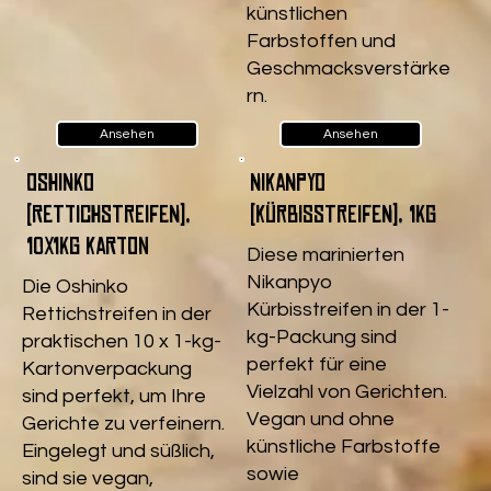
künstlichen
Farbstoffen und
Geschmacksverstärke
rn.
Ansehen
Ansehen
Oshinko
Nikanpyo
(Rettichstreifen),
(Kürbisstreifen), 1kg
10x1kg Karton
Diese marinierten
Nikanpyo
Die Oshinko
Kürbisstreifen in der 1-
Rettichstreifen in der
kg-Packung sind
praktischen 10 x 1-kg-
perfekt für eine
Kartonverpackung
Vielzahl von Gerichten.
sind perfekt, um Ihre
Vegan und ohne
Gerichte zu verfeinern.
künstliche Farbstoffe
Eingelegt und süßlich,
sowie
sind sie vegan,