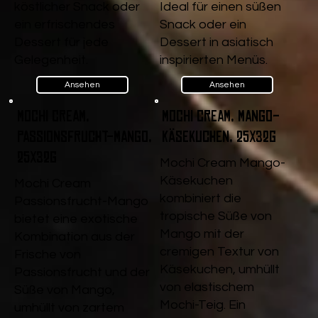
köstlicher Snack oder
Ideal für einen süßen
ein erfrischendes
Snack oder ein
Dessert für jede
Dessert in asiatisch
Gelegenheit.
inspirierten Menüs.
Ansehen
Ansehen
Mochi Cream,
Mochi Cream, Mango-
Passionsfrucht-Mango,
Käsekuchen, 25x32g
25x32g
Mochi Cream Mango-
Käsekuchen
Mochi Cream
kombiniert die
Passionsfrucht-Mango
tropische Süße von
bietet eine exotische
Mango mit der
Kombination aus der
cremigen Textur von
Frische von
Käsekuchen, umhüllt
Passionsfrucht und der
von elastischem
Süße von Mango,
Mochi-Teig. Ein
umhüllt von zartem