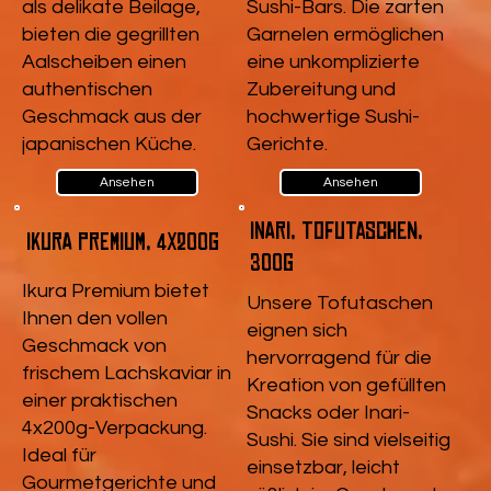
als delikate Beilage,
Sushi-Bars. Die zarten
bieten die gegrillten
Garnelen ermöglichen
Aalscheiben einen
eine unkomplizierte
authentischen
Zubereitung und
Geschmack aus der
hochwertige Sushi-
japanischen Küche.
Gerichte.
Ansehen
Ansehen
Inari, Tofutaschen,
Ikura Premium, 4x200g
300g
Ikura Premium bietet
Unsere Tofutaschen
Ihnen den vollen
eignen sich
Geschmack von
hervorragend für die
frischem Lachskaviar in
Kreation von gefüllten
einer praktischen
Snacks oder Inari-
4x200g-Verpackung.
Sushi. Sie sind vielseitig
Ideal für
einsetzbar, leicht
Gourmetgerichte und