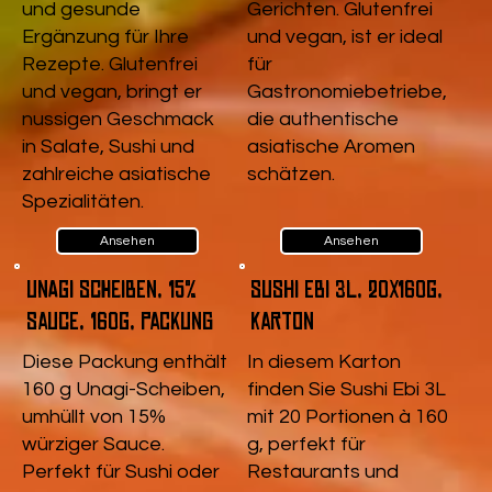
und gesunde
Gerichten. Glutenfrei
Ergänzung für Ihre
und vegan, ist er ideal
Rezepte. Glutenfrei
für
und vegan, bringt er
Gastronomiebetriebe,
nussigen Geschmack
die authentische
in Salate, Sushi und
asiatische Aromen
zahlreiche asiatische
schätzen.
Spezialitäten.
Ansehen
Ansehen
Unagi Scheiben, 15%
Sushi Ebi 3L, 20x160g,
Sauce, 160g, Packung
Karton
Diese Packung enthält
In diesem Karton
160 g Unagi-Scheiben,
finden Sie Sushi Ebi 3L
umhüllt von 15%
mit 20 Portionen à 160
würziger Sauce.
g, perfekt für
Perfekt für Sushi oder
Restaurants und