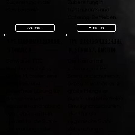
Zubereitung in der
Zubereitung in
Gastronomie.
Restaurants und
Catering-Betrieben.
Ansehen
Ansehen
TPE Sushihandschuhe,
TPE Sushihandschuhe
Schwarz M
M, Schwarz, Karton
Schwarze TPE
Der Karton mit
Sushihandschuhe,
schwarzen TPE
Größe M, bieten eine
Sushihandschuhen in
latexfreie und
Größe M enthält eine
puderfreie Lösung für
große Menge an
die sichere und
puder- und latexfreien
saubere Handhabung
Einweghandschuhen,
von Lebensmitteln,
ideal für die
speziell für die Sushi-
hygienische Sushi-
Zubereitung in der
Zubereitung in