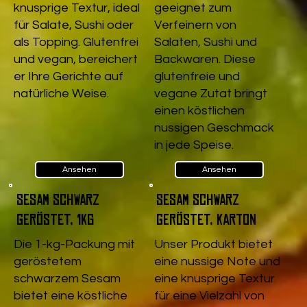
knusprige Textur, ideal
geeignet zum
für Salate, Sushi oder
Verfeinern von
als Topping. Glutenfrei
Salaten, Sushi und
und vegan, bereichert
Backwaren. Diese
er Ihre Gerichte auf
glutenfreie und
natürliche Weise.
vegane Zutat bringt
einen köstlichen
nussigen Geschmack
in jede Speise.
Ansehen
Ansehen
Sesam schwarz
Sesam schwarz
geröstet, 1kg
geröstet, Karton
Die 1-kg-Packung mit
Unser Produkt bietet
geröstetem
eine nussige Note und
schwarzem Sesam
eine knusprige Textur
bietet eine köstliche
für eine Vielzahl von