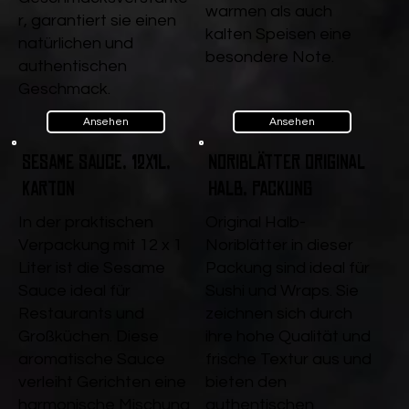
warmen als auch
r, garantiert sie einen
kalten Speisen eine
natürlichen und
besondere Note.
authentischen
Geschmack.
Ansehen
Ansehen
Sesame Sauce, 12x1l,
Noriblätter Original
Karton
halb, Packung
In der praktischen
Original Halb-
Verpackung mit 12 x 1
Noriblätter in dieser
Liter ist die Sesame
Packung sind ideal für
Sauce ideal für
Sushi und Wraps. Sie
Restaurants und
zeichnen sich durch
Großküchen. Diese
ihre hohe Qualität und
aromatische Sauce
frische Textur aus und
verleiht Gerichten eine
bieten den
harmonische Mischung
authentischen