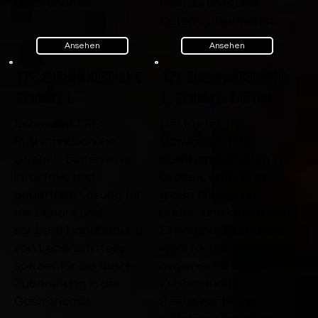
Gastronomie.
Restaurants und
Catering-Betrieben.
Ansehen
Ansehen
TPE Sushihandschuhe,
TPE Sushihandschuhe
Schwarz L
L, Schwarz, Karton
Schwarze TPE
Der Karton mit
Sushihandschuhe,
schwarzen TPE
Größe L, bieten eine
Sushihandschuhen in
latexfreie und
Größe L enthält eine
puderfreie Lösung für
große Menge an
die sichere und
puder- und latexfreien
saubere Handhabung
Einweghandschuhen,
von Lebensmitteln,
ideal für die
speziell für die Sushi-
hygienische Sushi-
Zubereitung in der
Zubereitung in
Gastronomie.
Restaurants und