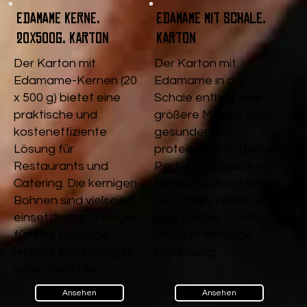
Edamame Kerne,
Edamame mit Schale,
20x500g, Karton
Karton
Der Karton mit
Der Karton mit
Edamame-Kernen (20
Edamame in der
x 500 g) bietet eine
Schale enthält eine
praktische und
größere Menge dieser
kosteneffiziente
gesunden,
Lösung für
proteinreichen Bohnen.
Restaurants und
Perfekt als Snack oder
Catering. Die kernigen
Beilage zu asiatischen
Bohnen sind vielseitig
Gerichten, bieten sie
einsetzbar und sorgen
eine frische, nahrhafte
für eine gesunde,
und authentische
leckere Ergänzung in
Ergänzung.
vielen Gerichten.
Ansehen
Ansehen