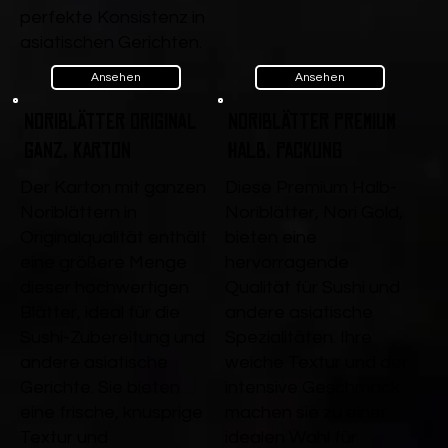
perfekte Konsistenz in
asiatischen Gerichten.
Ansehen
Ansehen
Noriblätter Original
Noriblätter Premium
ganz, Karton
Halb, Packung
Der Karton mit ganzen
Diese Premium Halb-
Noriblättern in
Noriblätter, Nori Gold,
Originalqualität enthält
bieten eine
eine größere Menge
hervorragende
dieser hochwertigen
Qualität für Sushi und
Blätter, ideal für die
andere asiatische
Sushi-Zubereitung und
Spezialitäten. Ihre
andere asiatische
weiche Textur und der
Gerichte. Sie bieten
intensive Geschmack
eine frische, knusprige
machen sie zu einer
Textur und
idealen Wahl für