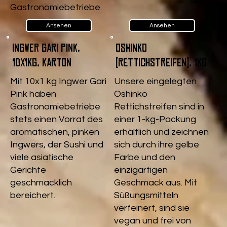
Gastronomiebetriebe.
Ansehen
Ansehen
Ingwer Gari pink,
Oshinko
10x1kg, Karton
(Rettichstreifen), 1kg
Mit 10x1 kg Ingwer Gari
Unsere eingelegten
Pink haben
Oshinko
Gastronomiebetriebe
Rettichstreifen sind in
stets einen Vorrat des
einer 1-kg-Packung
aromatischen, pinken
erhältlich und zeichnen
Ingwers, der Sushi und
sich durch ihre gelbe
viele asiatische
Farbe und den
Gerichte
einzigartigen
geschmacklich
Geschmack aus. Mit
bereichert.
Süßungsmitteln
verfeinert, sind sie
vegan und frei von