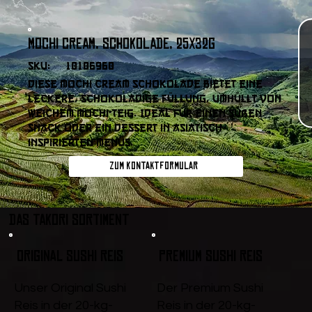
Mochi Cream, Schokolade, 25x32g
SKU:
10106960
Diese Mochi Cream Schokolade bietet eine
leckere, schokoladige Füllung, umhüllt von
weichem Mochi-Teig. Ideal für einen süßen
Snack oder ein Dessert in asiatisch
inspirierten Menüs.
Zum Kontaktformular
DAS TAKORI SORTIMENT
Original Sushi Reis
Premium Sushi Reis
Unser Original Sushi
Der Premium Sushi
Reis in der 20-kg-
Reis in der 20-kg-