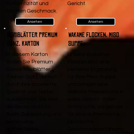
Authentizität und
Gericht.
frischen Geschmack.
Ansehen
Ansehen
Noriblätter Premium
Wakame Flocken, Miso
Ganz, Karton
Suppe
In diesem Karton
Unsere Wakame-
finden Sie Premium
Flocken sind eine
Ganze Noriblätter,
perfekte Ergänzung
Yakinori Gold, die sich
für Ihre Miso-Suppe
durch ihre exzellente
und bringen eine
Qualität und Textur
delikate Meeresnote in
auszeichnen. Sie sind
jedes Gericht. Voller
die ideale Wahl für
Nährstoffe, sorgen sie
Sushi-Zubereitung und
für eine authentische
bieten eine
japanische
authentische,
Geschmackserfahrung