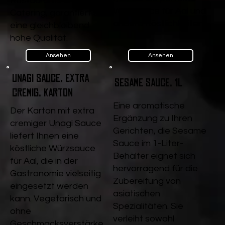
Restaurants und
Würzsauce für Aal und
Catering, garantiert sie
andere Köstlichkeiten.
eine gleichbleibend
hohe Qualität.
Ansehen
Ansehen
Unagi Sauce, extra
Sesame Sauce, 1l
cremig, Karton
Eine aromatische
Der Karton mit extra
Ergänzung zu Ihren
cremiger Unagi Sauce
Gerichten, die Sesame
liefert Ihnen eine
Sauce im 1-Liter-
köstliche Würzsauce
Behälter eignet sich
für Aal, die in der
hervorragend für die
Gastronomie vielseitig
Zubereitung von
eingesetzt werden
asiatischen
kann. Vegetarisch und
Spezialitäten. Sie
ohne
verleiht sowohl
Geschmacksverstärke