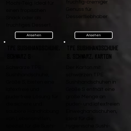
fruchtig-cremiger
Mochi-Teig. Ideal für
Genuss für
einen tropischen
Dessertliebhaber.
Snack oder als
fruchtiges Dessert.
Ansehen
Ansehen
TPE Sushihandschuhe,
TPE Sushihandschuhe
Schwarz S
S, Schwarz, Karton
Schwarze TPE
Der Karton mit
Sushihandschuhe,
schwarzen TPE
Größe S, bieten eine
Sushihandschuhen in
latexfreie und
Größe S enthält eine
puderfreie Lösung für
große Menge an
die sichere und
puder- und latexfreien
saubere Handhabung
Einweghandschuhen,
von Lebensmitteln,
ideal für die
speziell für die Sushi-
hygienische Sushi-