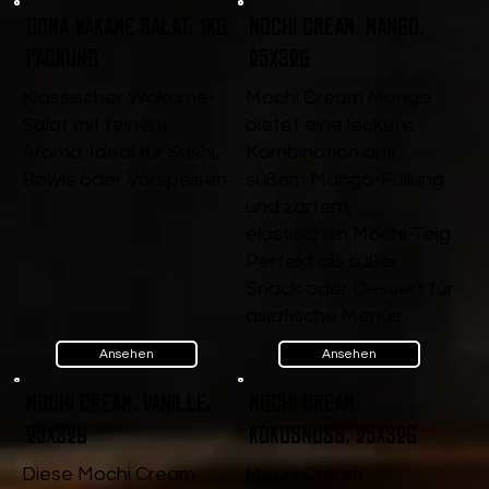
Goma Wakame Salat, 1kg
Mochi Cream, Mango,
Packung
25x32g
Klassischer Wakame-
Mochi Cream Mango
Salat mit feinem
bietet eine leckere
Aroma. Ideal für Sushi,
Kombination aus
Bowls oder Vorspeisen.
süßem Mango-Füllung
und zartem,
elastischen Mochi-Teig.
Perfekt als süßer
Snack oder Dessert für
asiatische Menüs.
Ansehen
Ansehen
Mochi Cream, Vanille,
Mochi Cream,
25x32g
Kokosnuss, 25x32g
Diese Mochi Cream
Mochi Cream