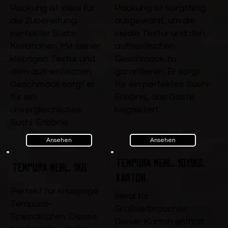
Packung ist ideal für
Packung ist sorgfältig
die Zubereitung
ausgewählt, um die
perfekter Sushi-
ideale Textur und den
Kreationen. Mit seiner
authentischen
klebrigen Textur und
Geschmack zu
dem authentischen
garantieren. Er sorgt
Geschmack sorgt er
für ein perfektes Sushi-
für ein
Erlebnis, das Gäste
unvergleichliches
begeistert.
Sushi-Erlebnis.
Ansehen
Ansehen
Tempura Mehl, 10x1kg,
Tempura Mehl, 1kg
Karton
Perfekt für knusprige
Ideal für
Tempura-
Großverbraucher:
Spezialitäten: Dieses
Dieser Karton enthält