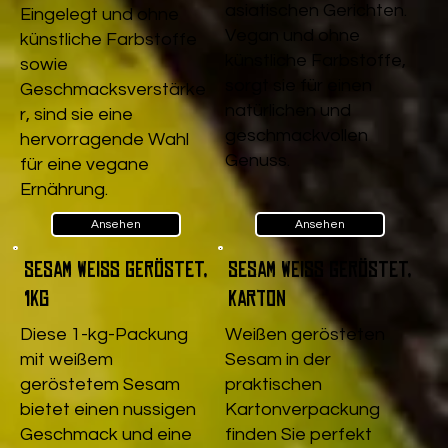
asiatischen Gerichten.
Eingelegt und ohne
Vegan und ohne
künstliche Farbstoffe
künstliche Farbstoffe,
sowie
sorgt sie für einen
Geschmacksverstärke
natürlichen und
r, sind sie eine
geschmackvollen
hervorragende Wahl
Genuss.
für eine vegane
Ernährung.
Ansehen
Ansehen
Sesam weiß geröstet,
Sesam weiß geröstet,
1kg
Karton
Diese 1-kg-Packung
Weißen gerösteten
mit weißem
Sesam in der
geröstetem Sesam
praktischen
bietet einen nussigen
Kartonverpackung
Geschmack und eine
finden Sie perfekt