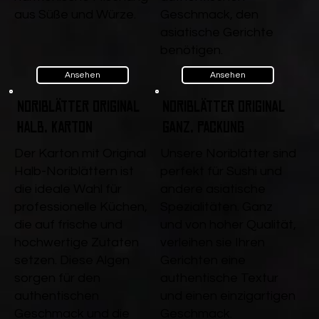
aus Süße und Würze.
Geschmack, den
asiatische Gerichte
benötigen.
Ansehen
Ansehen
Noriblätter Original
Noriblätter Original
Halb, Karton
ganz, Packung
Der Karton mit Original
Unsere Noriblätter sind
Halb-Noriblättern ist
perfekt für Sushi und
die ideale Wahl für
andere asiatische
professionelle Küchen,
Spezialitäten. Ganz
die auf frische und
und von hoher Qualität,
hochwertige Zutaten
verleihen sie Ihren
setzen. Diese Algen
Gerichten eine
sorgen für den
authentische Textur
authentischen
und einen einzigartigen
Geschmack und die
Geschmack.