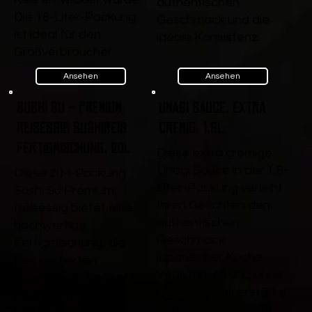
authentischen
Die 18-Liter-Packung
Geschmack und die
ist ideal für den
ideale Konsistenz.
Großverbraucher.
Ansehen
Ansehen
Sushi Su - Premium
Unagi Sauce, extra
Reisessig Sushireis
cremig, 1,8L
Fertigmischung, 20l
Diese extra cremige
Unagi Sauce in der 1,8-
Diese 20-l-Packung
Liter-Packung verleiht
Sushi Su Premium
Ihren Gerichten den
Reisessig bietet eine
authentischen
hochwertige
Geschmack
Fertigmischung, die
japanischer Küche.
den perfekten
Vegetarisch und ohne
Geschmack für Sushi-
Geschmacksverstärke
Reis liefert. Ideal für
r, ist sie die perfekte