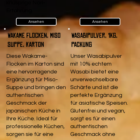
knusprige Nori-
.
Erfahrung.
Ansehen
Ansehen
Wakame Flocken, Miso
Wasabipulver, 1kg,
Suppe, Karton
Packung
Diese Wakame-
Unser Wasabipulver
Flocken im Karton sind
mit 10% echtem
eine hervorragende
Wasabi bietet eine
Ergänzung für Miso-
unverwechselbare
Suppe und bringen den
Schärfe und ist die
authentischen
perfekte Ergänzung
Geschmack der
für asiatische Speisen.
japanischen Küche in
Glutenfrei und vegan,
Ihre Küche. Ideal für
sorgt es für einen
professionelle Küchen,
authentischen
sorgen sie für eine
Geschmack ohne