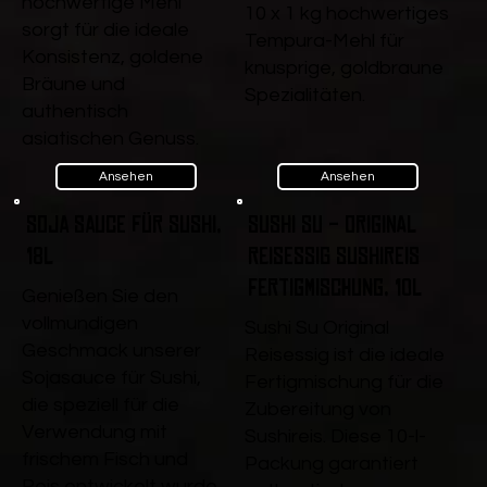
hochwertige Mehl
10 x 1 kg hochwertiges
sorgt für die ideale
Tempura-Mehl für
Konsistenz, goldene
knusprige, goldbraune
Bräune und
Spezialitäten.
authentisch
asiatischen Genuss.
Ansehen
Ansehen
Soja Sauce für Sushi,
Sushi Su - Original
18l
Reisessig Sushireis
Fertigmischung, 10l
Genießen Sie den
vollmundigen
Sushi Su Original
Geschmack unserer
Reisessig ist die ideale
Sojasauce für Sushi,
Fertigmischung für die
die speziell für die
Zubereitung von
Verwendung mit
Sushireis. Diese 10-l-
frischem Fisch und
Packung garantiert
Reis entwickelt wurde.