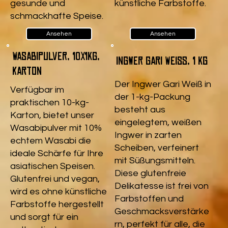
gesunde und
künstliche Farbstoffe.
schmackhafte Speise.
Ansehen
Ansehen
Wasabipulver, 10x1kg,
Ingwer Gari Weiß, 1 kg
Karton
Der Ingwer Gari Weiß in
Verfügbar im
der 1-kg-Packung
praktischen 10-kg-
besteht aus
Karton, bietet unser
eingelegtem, weißen
Wasabipulver mit 10%
Ingwer in zarten
echtem Wasabi die
Scheiben, verfeinert
ideale Schärfe für Ihre
mit Süßungsmitteln.
asiatischen Speisen.
Diese glutenfreie
Glutenfrei und vegan,
Delikatesse ist frei von
wird es ohne künstliche
Farbstoffen und
Farbstoffe hergestellt
Geschmacksverstärke
und sorgt für ein
rn, perfekt für alle, die