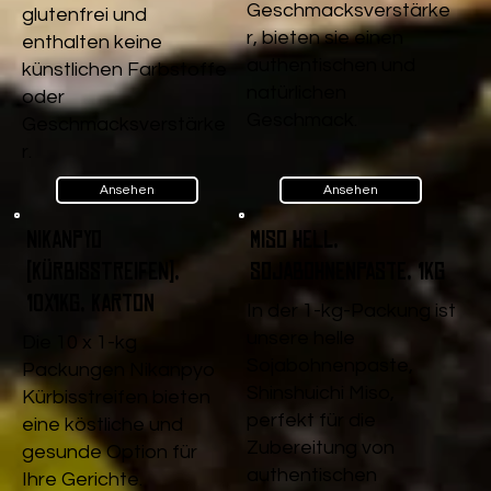
Geschmacksverstärke
glutenfrei und
r, bieten sie einen
enthalten keine
authentischen und
künstlichen Farbstoffe
natürlichen
oder
Geschmack.
Geschmacksverstärke
r.
Ansehen
Ansehen
Nikanpyo
Miso Hell,
(Kürbisstreifen),
Sojabohnenpaste, 1kg
10x1kg, Karton
In der 1-kg-Packung ist
unsere helle
Die 10 x 1-kg
Sojabohnenpaste,
Packungen Nikanpyo
Shinshuichi Miso,
Kürbisstreifen bieten
perfekt für die
eine köstliche und
Zubereitung von
gesunde Option für
authentischen
Ihre Gerichte.