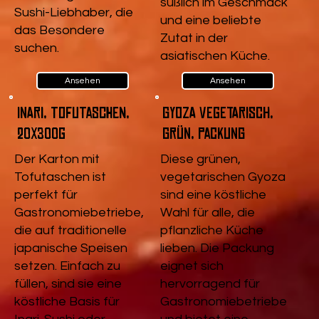
süßlich im Geschmack
Sushi-Liebhaber, die
und eine beliebte
das Besondere
Zutat in der
suchen.
asiatischen Küche.
Ansehen
Ansehen
Inari, Tofutaschen,
Gyoza vegetarisch,
20x300g
Grün, Packung
Der Karton mit
Diese grünen,
Tofutaschen ist
vegetarischen Gyoza
perfekt für
sind eine köstliche
Gastronomiebetriebe,
Wahl für alle, die
die auf traditionelle
pflanzliche Küche
japanische Speisen
lieben. Die Packung
setzen. Einfach zu
eignet sich
füllen, sind sie eine
hervorragend für
köstliche Basis für
Gastronomiebetriebe