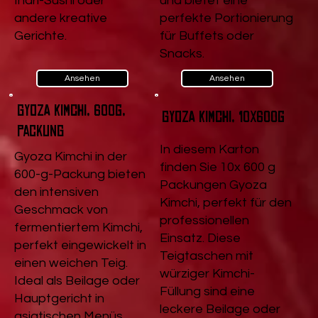
Inari-Sushi oder
und bietet eine
andere kreative
perfekte Portionierung
Gerichte.
für Buffets oder
Snacks.
Ansehen
Ansehen
Gyoza Kimchi, 600g,
Gyoza Kimchi, 10x600g
Packung
In diesem Karton
Gyoza Kimchi in der
finden Sie 10x 600 g
600-g-Packung bieten
Packungen Gyoza
den intensiven
Kimchi, perfekt für den
Geschmack von
professionellen
fermentiertem Kimchi,
Einsatz. Diese
perfekt eingewickelt in
Teigtaschen mit
einen weichen Teig.
würziger Kimchi-
Ideal als Beilage oder
Füllung sind eine
Hauptgericht in
leckere Beilage oder
asiatischen Menüs.