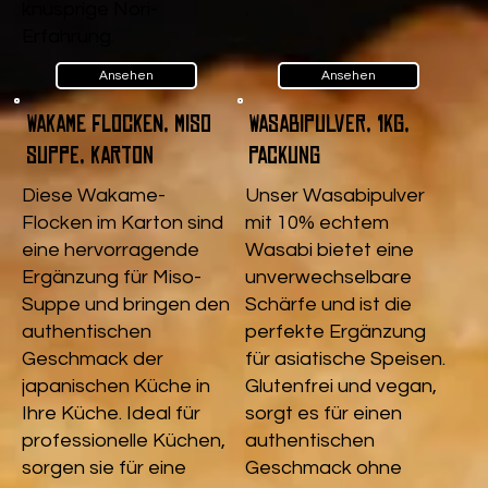
knusprige Nori-
.
Erfahrung.
Ansehen
Ansehen
Wakame Flocken, Miso
Wasabipulver, 1kg,
Suppe, Karton
Packung
Diese Wakame-
Unser Wasabipulver
Flocken im Karton sind
mit 10% echtem
eine hervorragende
Wasabi bietet eine
Ergänzung für Miso-
unverwechselbare
Suppe und bringen den
Schärfe und ist die
authentischen
perfekte Ergänzung
Geschmack der
für asiatische Speisen.
japanischen Küche in
Glutenfrei und vegan,
Ihre Küche. Ideal für
sorgt es für einen
professionelle Küchen,
authentischen
sorgen sie für eine
Geschmack ohne