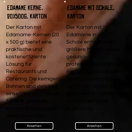
Edamame Kerne,
Edamame mit Schale,
20x500g, Karton
Karton
Der Karton mit
Der Karton mit
Edamame-Kernen (20
Edamame in der
x 500 g) bietet eine
Schale enthält eine
praktische und
größere Menge dieser
kosteneffiziente
gesunden,
Lösung für
proteinreichen Bohnen.
Restaurants und
Perfekt als Snack oder
Catering. Die kernigen
Beilage zu asiatischen
Bohnen sind vielseitig
Gerichten, bieten sie
einsetzbar und sorgen
eine frische, nahrhafte
für eine gesunde,
und authentische
leckere Ergänzung in
Ergänzung.
vielen Gerichten.
Ansehen
Ansehen