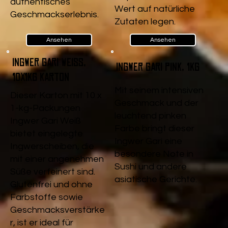
authentisches
Wert auf natürliche
Geschmackserlebnis.
Zutaten legen.
Ansehen
Ansehen
Ingwer Gari Weiß,
Ingwer Gari pink, 1kg
10x1kg Karton
Mit seinem intensiven
Dieser Karton mit 10 x
Geschmack und der
1-kg-Packungen
leuchtend pinken
Ingwer Gari Weiß
Farbe bringt dieser
bietet eingelegte
Ingwer Gari eine
Ingwerscheiben, die
besondere Note in
mit einer angenehmen
Sushi und andere
Süße verfeinert sind.
asiatische Gerichte.
Glutenfrei und ohne
Farbstoffe sowie
Geschmacksverstärke
r, ist er ideal für