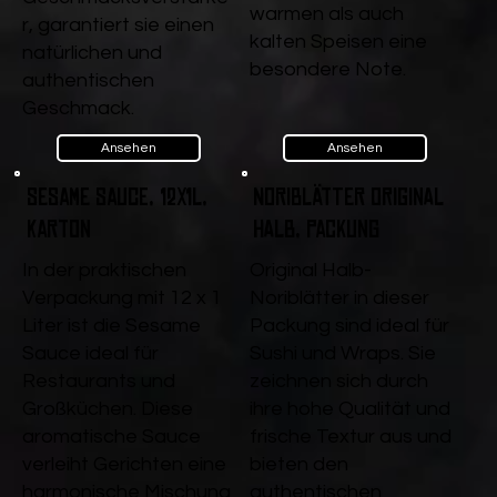
warmen als auch
r, garantiert sie einen
kalten Speisen eine
natürlichen und
besondere Note.
authentischen
Geschmack.
Ansehen
Ansehen
Sesame Sauce, 12x1l,
Noriblätter Original
Karton
halb, Packung
In der praktischen
Original Halb-
Verpackung mit 12 x 1
Noriblätter in dieser
Liter ist die Sesame
Packung sind ideal für
Sauce ideal für
Sushi und Wraps. Sie
Restaurants und
zeichnen sich durch
Großküchen. Diese
ihre hohe Qualität und
aromatische Sauce
frische Textur aus und
verleiht Gerichten eine
bieten den
harmonische Mischung
authentischen