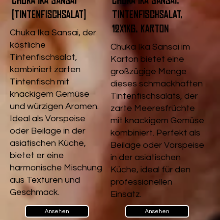
Chuka Ika Sansai
Chuka Ika Sansai,
(Tintenfischsalat)
Tintenfischsalat,
12x1kg, Karton
Chuka Ika Sansai, der
köstliche
Chuka Ika Sansai im
Tintenfischsalat,
Karton bietet eine
kombiniert zarten
großzügige Menge
Tintenfisch mit
dieses schmackhaften
knackigem Gemüse
Tintenfischsalats, der
und würzigen Aromen.
zarte Meeresfrüchte
Ideal als Vorspeise
mit knackigem Gemüse
oder Beilage in der
kombiniert. Perfekt als
asiatischen Küche,
Beilage oder Vorspeise
bietet er eine
in der asiatischen
harmonische Mischung
Küche, ideal für den
aus Texturen und
professionellen
Geschmack.
Einsatz.
Ansehen
Ansehen