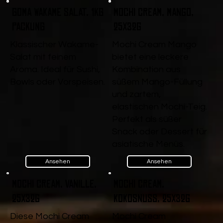
Goma Wakame Salat, 1kg
Mochi Cream, Mango,
Packung
25x32g
Klassischer Wakame-
Mochi Cream Mango
Salat mit feinem
bietet eine leckere
Aroma. Ideal für Sushi,
Kombination aus
Bowls oder Vorspeisen.
süßem Mango-Füllung
und zartem,
elastischen Mochi-Teig.
Perfekt als süßer
Snack oder Dessert für
asiatische Menüs.
Ansehen
Ansehen
Mochi Cream, Vanille,
Mochi Cream,
25x32g
Kokosnuss, 25x32g
Diese Mochi Cream
Mochi Cream