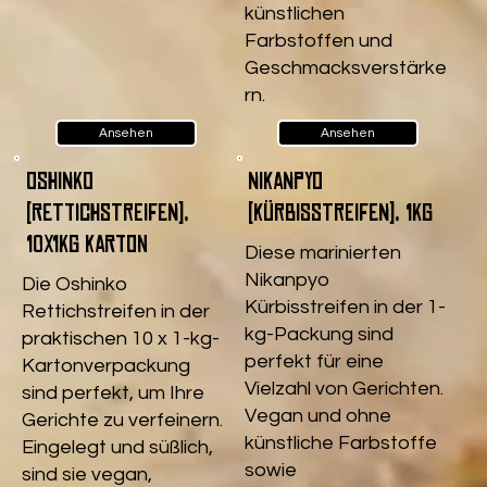
künstlichen
Farbstoffen und
Geschmacksverstärke
rn.
Ansehen
Ansehen
Oshinko
Nikanpyo
(Rettichstreifen),
(Kürbisstreifen), 1kg
10x1kg Karton
Diese marinierten
Nikanpyo
Die Oshinko
Kürbisstreifen in der 1-
Rettichstreifen in der
kg-Packung sind
praktischen 10 x 1-kg-
perfekt für eine
Kartonverpackung
Vielzahl von Gerichten.
sind perfekt, um Ihre
Vegan und ohne
Gerichte zu verfeinern.
künstliche Farbstoffe
Eingelegt und süßlich,
sowie
sind sie vegan,