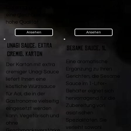
Restaurants und
Würzsauce für Aal und
Catering, garantiert sie
andere Köstlichkeiten.
eine gleichbleibend
hohe Qualität.
Ansehen
Ansehen
Unagi Sauce, extra
Sesame Sauce, 1l
cremig, Karton
Eine aromatische
Der Karton mit extra
Ergänzung zu Ihren
cremiger Unagi Sauce
Gerichten, die Sesame
liefert Ihnen eine
Sauce im 1-Liter-
köstliche Würzsauce
Behälter eignet sich
für Aal, die in der
hervorragend für die
Gastronomie vielseitig
Zubereitung von
eingesetzt werden
asiatischen
kann. Vegetarisch und
Spezialitäten. Sie
ohne
verleiht sowohl
Geschmacksverstärke