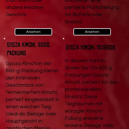
Inari-Sushi oder
und bietet eine
andere kreative
perfekte Portionierung
Gerichte.
für Buffets oder
Snacks.
Ansehen
Ansehen
Gyoza Kimchi, 600g,
Gyoza Kimchi, 10x600g
Packung
In diesem Karton
Gyoza Kimchi in der
finden Sie 10x 600 g
600-g-Packung bieten
Packungen Gyoza
den intensiven
Kimchi, perfekt für den
Geschmack von
professionellen
fermentiertem Kimchi,
Einsatz. Diese
perfekt eingewickelt in
Teigtaschen mit
einen weichen Teig.
würziger Kimchi-
Ideal als Beilage oder
Füllung sind eine
Hauptgericht in
leckere Beilage oder
asiatischen Menüs.