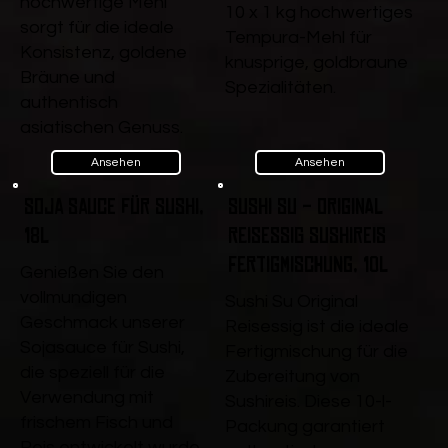
hochwertige Mehl
10 x 1 kg hochwertiges
sorgt für die ideale
Tempura-Mehl für
Konsistenz, goldene
knusprige, goldbraune
Bräune und
Spezialitäten.
authentisch
asiatischen Genuss.
Ansehen
Ansehen
Soja Sauce für Sushi,
Sushi Su - Original
18l
Reisessig Sushireis
Fertigmischung, 10l
Genießen Sie den
vollmundigen
Sushi Su Original
Geschmack unserer
Reisessig ist die ideale
Sojasauce für Sushi,
Fertigmischung für die
die speziell für die
Zubereitung von
Verwendung mit
Sushireis. Diese 10-l-
frischem Fisch und
Packung garantiert
Reis entwickelt wurde.