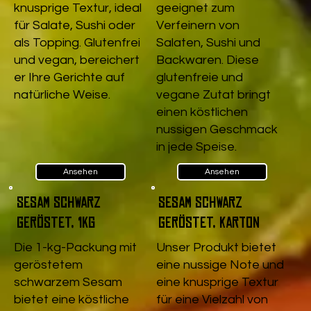
knusprige Textur, ideal
geeignet zum
für Salate, Sushi oder
Verfeinern von
als Topping. Glutenfrei
Salaten, Sushi und
und vegan, bereichert
Backwaren. Diese
er Ihre Gerichte auf
glutenfreie und
natürliche Weise.
vegane Zutat bringt
einen köstlichen
nussigen Geschmack
in jede Speise.
Ansehen
Ansehen
Sesam schwarz
Sesam schwarz
geröstet, 1kg
geröstet, Karton
Die 1-kg-Packung mit
Unser Produkt bietet
geröstetem
eine nussige Note und
schwarzem Sesam
eine knusprige Textur
bietet eine köstliche
für eine Vielzahl von