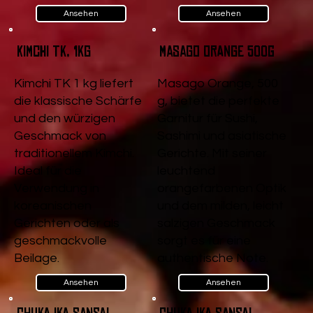
Ansehen
Ansehen
Kimchi TK, 1kg
Masago Orange 500g
Kimchi TK 1 kg liefert
Masago Orange, 500
die klassische Schärfe
g, bietet die perfekte
und den würzigen
Garnitur für Sushi,
Geschmack von
Sashimi und asiatische
traditionellem Kimchi.
Gerichte. Mit seiner
Ideal für die
leuchtend
Verwendung in
orangefarbenen Optik
koreanischen
und dem milden, leicht
Gerichten oder als
salzigen Geschmack
geschmackvolle
sorgt es für eine
Beilage.
authentische Note.
Ansehen
Ansehen