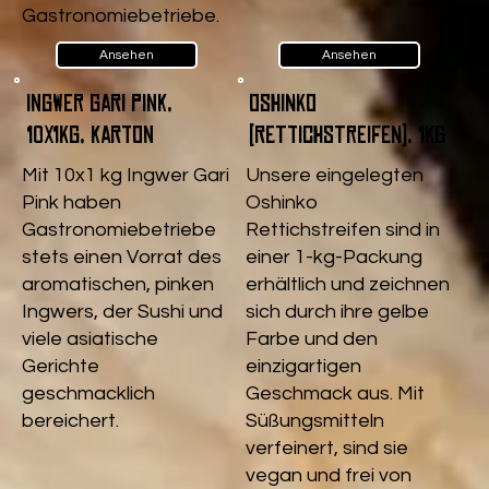
Gastronomiebetriebe.
Ansehen
Ansehen
Ingwer Gari pink,
Oshinko
10x1kg, Karton
(Rettichstreifen), 1kg
Mit 10x1 kg Ingwer Gari
Unsere eingelegten
Pink haben
Oshinko
Gastronomiebetriebe
Rettichstreifen sind in
stets einen Vorrat des
einer 1-kg-Packung
aromatischen, pinken
erhältlich und zeichnen
Ingwers, der Sushi und
sich durch ihre gelbe
viele asiatische
Farbe und den
Gerichte
einzigartigen
geschmacklich
Geschmack aus. Mit
bereichert.
Süßungsmitteln
verfeinert, sind sie
vegan und frei von