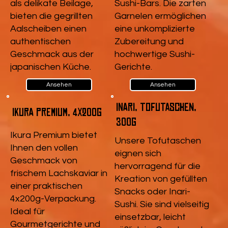
als delikate Beilage,
Sushi-Bars. Die zarten
bieten die gegrillten
Garnelen ermöglichen
Aalscheiben einen
eine unkomplizierte
authentischen
Zubereitung und
Geschmack aus der
hochwertige Sushi-
japanischen Küche.
Gerichte.
Ansehen
Ansehen
Inari, Tofutaschen,
Ikura Premium, 4x200g
300g
Ikura Premium bietet
Unsere Tofutaschen
Ihnen den vollen
eignen sich
Geschmack von
hervorragend für die
frischem Lachskaviar in
Kreation von gefüllten
einer praktischen
Snacks oder Inari-
4x200g-Verpackung.
Sushi. Sie sind vielseitig
Ideal für
einsetzbar, leicht
Gourmetgerichte und