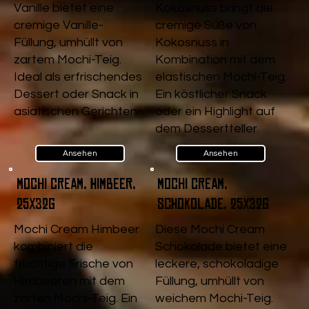
Vanille bietet eine
Kokosnuss bringt die
cremige Vanille-
cremige Süße von
Füllung, umhüllt von
Kokosnuss in
zartem Mochi-Teig.
Kombination mit dem
Ideal als erfrischendes
elastischen Mochi-Teig.
Dessert oder Snack in
Ein köstlicher Snack
asiatischen Gerichten.
oder ein Highlight auf
dem Dessertteller.
Ansehen
Ansehen
Mochi Cream, Himbeer,
Mochi Cream,
25x32g
Schokolade, 25x32g
Mochi Cream Himbeer
Diese Mochi Cream
kombiniert die
Schokolade bietet eine
fruchtige Frische von
leckere, schokoladige
Himbeeren mit dem
Füllung, umhüllt von
zarten Mochi-Teig. Ein
weichem Mochi-Teig.