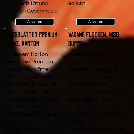
Authentizität und
Gericht.
frischen Geschmack.
Ansehen
Ansehen
Noriblätter Premium
Wakame Flocken, Miso
Ganz, Karton
Suppe
In diesem Karton
Unsere Wakame-
finden Sie Premium
Flocken sind eine
Ganze Noriblätter,
perfekte Ergänzung
Yakinori Gold, die sich
für Ihre Miso-Suppe
durch ihre exzellente
und bringen eine
Qualität und Textur
delikate Meeresnote in
auszeichnen. Sie sind
jedes Gericht. Voller
die ideale Wahl für
Nährstoffe, sorgen sie
Sushi-Zubereitung und
für eine authentische
bieten eine
japanische
authentische,
Geschmackserfahrung