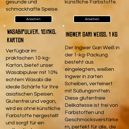
gesunde und
künstliche Farbstoffe.
schmackhafte Speise.
Ansehen
Ansehen
Wasabipulver, 10x1kg,
Ingwer Gari Weiß, 1 kg
Karton
Der Ingwer Gari Weiß in
Verfügbar im
der 1-kg-Packung
praktischen 10-kg-
besteht aus
Karton, bietet unser
eingelegtem, weißen
Wasabipulver mit 10%
Ingwer in zarten
echtem Wasabi die
Scheiben, verfeinert
ideale Schärfe für Ihre
mit Süßungsmitteln.
asiatischen Speisen.
Diese glutenfreie
Glutenfrei und vegan,
Delikatesse ist frei von
wird es ohne künstliche
Farbstoffen und
Farbstoffe hergestellt
Geschmacksverstärke
und sorgt für ein
rn, perfekt für alle, die