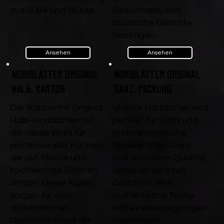
aus Süße und Würze.
Geschmack, den
asiatische Gerichte
benötigen.
Ansehen
Ansehen
Noriblätter Original
Noriblätter Original
Halb, Karton
ganz, Packung
Der Karton mit Original
Unsere Noriblätter sind
Halb-Noriblättern ist
perfekt für Sushi und
die ideale Wahl für
andere asiatische
professionelle Küchen,
Spezialitäten. Ganz
die auf frische und
und von hoher Qualität,
hochwertige Zutaten
verleihen sie Ihren
setzen. Diese Algen
Gerichten eine
sorgen für den
authentische Textur
authentischen
und einen einzigartigen
Geschmack und die
Geschmack.