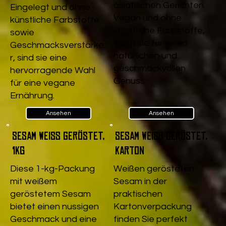
asiatischen Gerichten.
Eingelegt und ohne
Vegan und ohne
künstliche Farbstoffe
künstliche Farbstoffe,
sowie
sorgt sie für einen
Geschmacksverstärke
natürlichen und
r, sind sie eine
geschmackvollen
hervorragende Wahl
Genuss.
für eine vegane
Ernährung.
Ansehen
Ansehen
Sesam weiß geröstet,
Sesam weiß geröstet,
1kg
Karton
Diese 1-kg-Packung
Weißen gerösteten
mit weißem
Sesam in der
geröstetem Sesam
praktischen
bietet einen nussigen
Kartonverpackung
Geschmack und eine
finden Sie perfekt