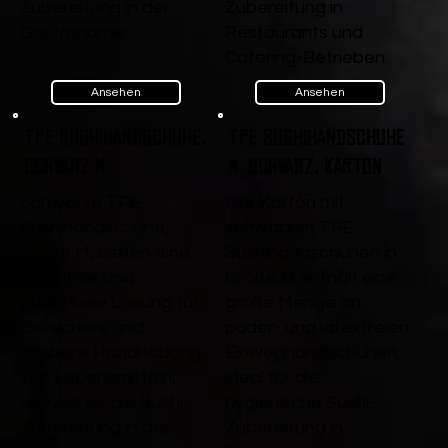
Zubereitung in der
Zubereitung in
Gastronomie.
Restaurants und
Catering-Betrieben.
Ansehen
Ansehen
TPE Sushihandschuhe,
TPE Sushihandschuhe
Schwarz M
M, Schwarz, Karton
Schwarze TPE
Der Karton mit
Sushihandschuhe,
schwarzen TPE
Größe M, bieten eine
Sushihandschuhen in
latexfreie und
Größe M enthält eine
puderfreie Lösung für
große Menge an
die sichere und
puder- und latexfreien
saubere Handhabung
Einweghandschuhen,
von Lebensmitteln,
ideal für die
speziell für die Sushi-
hygienische Sushi-
Zubereitung in der
Zubereitung in