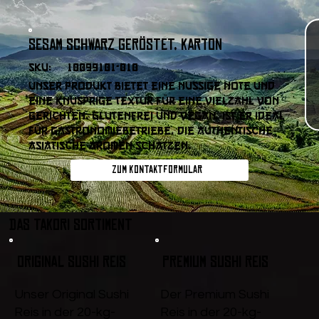
Sesam schwarz geröstet, Karton
SKU:
10099101-010
Unser Produkt bietet eine nussige Note und
eine knusprige Textur für eine Vielzahl von
Gerichten. Glutenfrei und vegan, ist er ideal
für Gastronomiebetriebe, die authentische
asiatische Aromen schätzen.
Zum Kontaktformular
DAS TAKORI SORTIMENT
Original Sushi Reis
Premium Sushi Reis
Unser Original Sushi
Der Premium Sushi
Reis in der 20-kg-
Reis in der 20-kg-