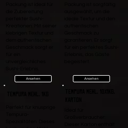
Packung ist ideal für
Packung ist sorgfältig
die Zubereitung
ausgewählt, um die
perfekter Sushi-
ideale Textur und den
Kreationen. Mit seiner
authentischen
klebrigen Textur und
Geschmack zu
dem authentischen
garantieren. Er sorgt
Geschmack sorgt er
für ein perfektes Sushi-
für ein
Erlebnis, das Gäste
unvergleichliches
begeistert.
Sushi-Erlebnis.
Ansehen
Ansehen
Tempura Mehl, 10x1kg,
Tempura Mehl, 1kg
Karton
Perfekt für knusprige
Ideal für
Tempura-
Großverbraucher:
Spezialitäten: Dieses
Dieser Karton enthält