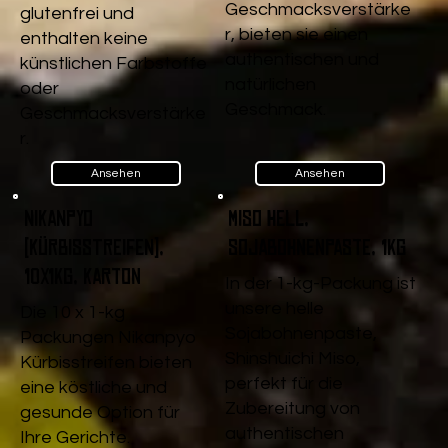
Geschmacksverstärke
glutenfrei und
r, bieten sie einen
enthalten keine
authentischen und
künstlichen Farbstoffe
natürlichen
oder
Geschmack.
Geschmacksverstärke
r.
Ansehen
Ansehen
Nikanpyo
Miso Hell,
(Kürbisstreifen),
Sojabohnenpaste, 1kg
10x1kg, Karton
In der 1-kg-Packung ist
unsere helle
Die 10 x 1-kg
Sojabohnenpaste,
Packungen Nikanpyo
Shinshuichi Miso,
Kürbisstreifen bieten
perfekt für die
eine köstliche und
Zubereitung von
gesunde Option für
authentischen
Ihre Gerichte.