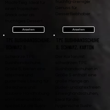
fruchtig-cremiger
Mochi-Teig. Ideal für
Genuss für
einen tropischen
Dessertliebhaber.
Snack oder als
fruchtiges Dessert.
Ansehen
Ansehen
TPE Sushihandschuhe,
TPE Sushihandschuhe
Schwarz S
S, Schwarz, Karton
Schwarze TPE
Der Karton mit
Sushihandschuhe,
schwarzen TPE
Größe S, bieten eine
Sushihandschuhen in
latexfreie und
Größe S enthält eine
puderfreie Lösung für
große Menge an
die sichere und
puder- und latexfreien
saubere Handhabung
Einweghandschuhen,
von Lebensmitteln,
ideal für die
speziell für die Sushi-
hygienische Sushi-