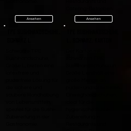
Gastronomie.
Restaurants und
Catering-Betrieben.
Ansehen
Ansehen
TPE Sushihandschuhe,
TPE Sushihandschuhe
Schwarz L
L, Schwarz, Karton
Schwarze TPE
Der Karton mit
Sushihandschuhe,
schwarzen TPE
Größe L, bieten eine
Sushihandschuhen in
latexfreie und
Größe L enthält eine
puderfreie Lösung für
große Menge an
die sichere und
puder- und latexfreien
saubere Handhabung
Einweghandschuhen,
von Lebensmitteln,
ideal für die
speziell für die Sushi-
hygienische Sushi-
Zubereitung in der
Zubereitung in
Gastronomie.
Restaurants und