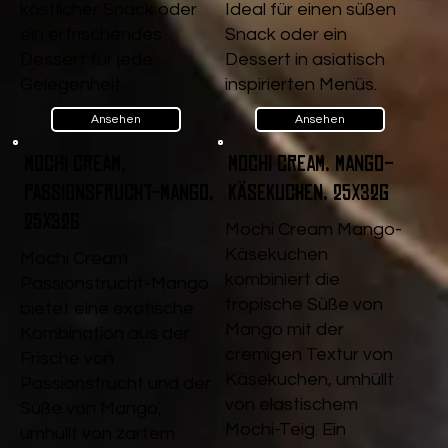
köstlicher Snack oder
Ideal für einen süßen
ein erfrischendes
Snack oder ein
Dessert für jede
Dessert in asiatisch
Gelegenheit.
inspirierten Menüs.
Ansehen
Ansehen
Mochi Cream,
Mochi Cream, Mango-
Passionsfrucht-Mango,
Käsekuchen, 25x32g
25x32g
Mochi Cream Mango-
Käsekuchen
Mochi Cream
kombiniert die
Passionsfrucht-Mango
tropische Süße von
bietet eine exotische
Mango mit der
Kombination aus der
cremigen Textur von
Frische von
Käsekuchen, umhüllt
Passionsfrucht und der
von elastischem
Süße von Mango,
Mochi-Teig. Ein
umhüllt von zartem