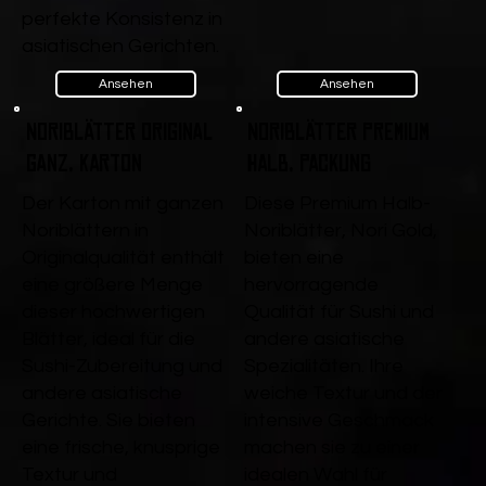
perfekte Konsistenz in
asiatischen Gerichten.
Ansehen
Ansehen
Noriblätter Original
Noriblätter Premium
ganz, Karton
Halb, Packung
Der Karton mit ganzen
Diese Premium Halb-
Noriblättern in
Noriblätter, Nori Gold,
Originalqualität enthält
bieten eine
eine größere Menge
hervorragende
dieser hochwertigen
Qualität für Sushi und
Blätter, ideal für die
andere asiatische
Sushi-Zubereitung und
Spezialitäten. Ihre
andere asiatische
weiche Textur und der
Gerichte. Sie bieten
intensive Geschmack
eine frische, knusprige
machen sie zu einer
Textur und
idealen Wahl für