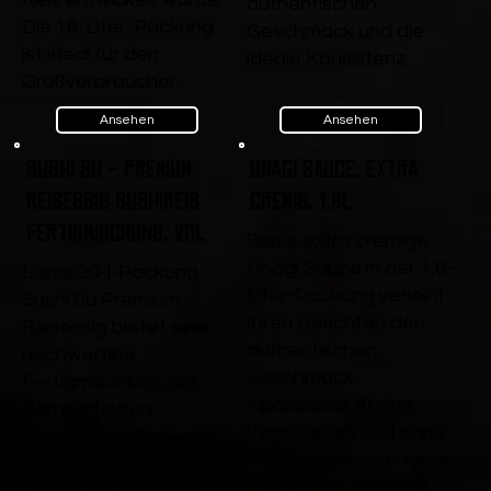
authentischen
Die 18-Liter-Packung
Geschmack und die
ist ideal für den
ideale Konsistenz.
Großverbraucher.
Ansehen
Ansehen
Sushi Su - Premium
Unagi Sauce, extra
Reisessig Sushireis
cremig, 1,8L
Fertigmischung, 20l
Diese extra cremige
Unagi Sauce in der 1,8-
Diese 20-l-Packung
Liter-Packung verleiht
Sushi Su Premium
Ihren Gerichten den
Reisessig bietet eine
authentischen
hochwertige
Geschmack
Fertigmischung, die
japanischer Küche.
den perfekten
Vegetarisch und ohne
Geschmack für Sushi-
Geschmacksverstärke
Reis liefert. Ideal für
r, ist sie die perfekte