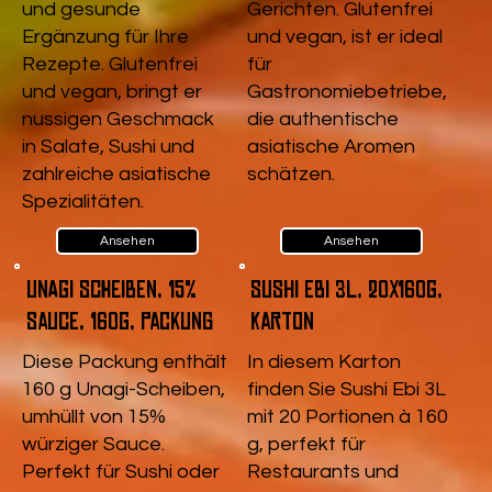
und gesunde
Gerichten. Glutenfrei
Ergänzung für Ihre
und vegan, ist er ideal
Rezepte. Glutenfrei
für
und vegan, bringt er
Gastronomiebetriebe,
nussigen Geschmack
die authentische
in Salate, Sushi und
asiatische Aromen
zahlreiche asiatische
schätzen.
Spezialitäten.
Ansehen
Ansehen
Unagi Scheiben, 15%
Sushi Ebi 3L, 20x160g,
Sauce, 160g, Packung
Karton
Diese Packung enthält
In diesem Karton
160 g Unagi-Scheiben,
finden Sie Sushi Ebi 3L
umhüllt von 15%
mit 20 Portionen à 160
würziger Sauce.
g, perfekt für
Perfekt für Sushi oder
Restaurants und