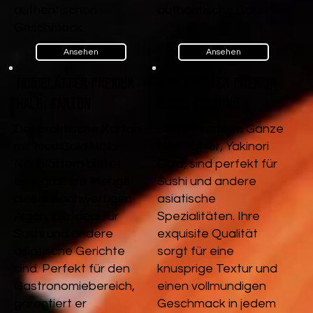
authentischen
authentische Gerichte.
Geschmack.
Ansehen
Ansehen
Noriblätter Premium
Noriblätter Premium
Halb, Karton
Ganz, Packung
Der praktische Karton
Diese Premium Ganze
mit Nori Gold Halb-
Noriblätter, Yakinori
Noriblättern bietet
Gold, sind perfekt für
eine größere Menge
Sushi und andere
dieser hochwertigen
asiatische
Algen, die ideal für
Spezialitäten. Ihre
Sushi und andere
exquisite Qualität
asiatische Gerichte
sorgt für eine
sind. Perfekt für den
knusprige Textur und
Gastronomiebereich,
einen vollmundigen
garantiert er
Geschmack in jedem