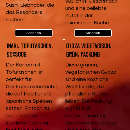
süßlich im Geschmack
Sushi-Liebhaber, die
und eine beliebte
das Besondere
Zutat in der
suchen.
asiatischen Küche.
Ansehen
Ansehen
Inari, Tofutaschen,
Gyoza vegetarisch,
20x300g
Grün, Packung
Der Karton mit
Diese grünen,
Tofutaschen ist
vegetarischen Gyoza
perfekt für
sind eine köstliche
Gastronomiebetriebe,
Wahl für alle, die
die auf traditionelle
pflanzliche Küche
japanische Speisen
lieben. Die Packung
setzen. Einfach zu
eignet sich
füllen, sind sie eine
hervorragend für
köstliche Basis für
Gastronomiebetriebe