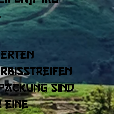
7
ierten
rbisstreifen
-Packung sind
 eine