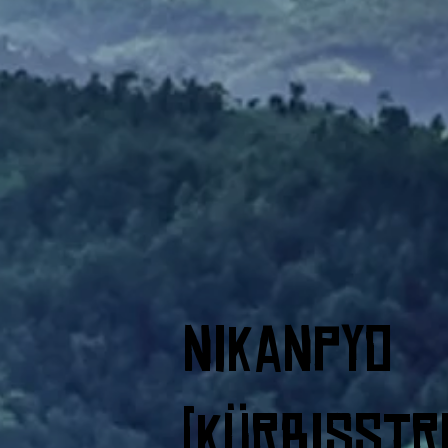
Nikanpyo
(Kürbisstre