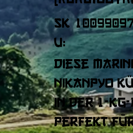
SK
1009909
U:
Diese marin
Nikanpyo Kü
in der 1-kg
perfekt für