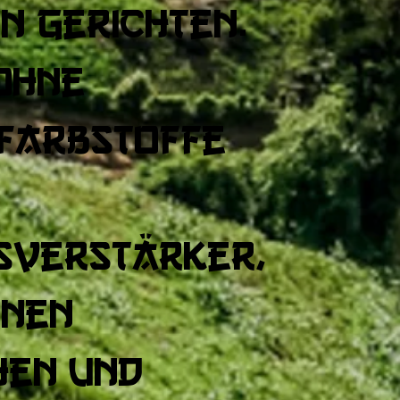
n Gerichten.
ohne
 Farbstoffe
sverstärker,
inen
hen und