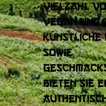
Vielzahl vo
Vegan und 
künstliche
sowie
Geschmack
bieten sie e
authentisc