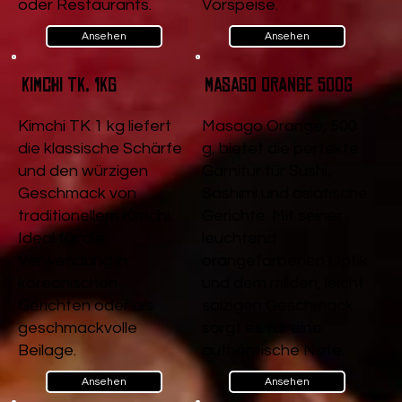
oder Restaurants.
Vorspeise.
Ansehen
Ansehen
Kimchi TK, 1kg
Masago Orange 500g
Kimchi TK 1 kg liefert
Masago Orange, 500
die klassische Schärfe
g, bietet die perfekte
und den würzigen
Garnitur für Sushi,
Geschmack von
Sashimi und asiatische
traditionellem Kimchi.
Gerichte. Mit seiner
Ideal für die
leuchtend
Verwendung in
orangefarbenen Optik
koreanischen
und dem milden, leicht
Gerichten oder als
salzigen Geschmack
geschmackvolle
sorgt es für eine
Beilage.
authentische Note.
Ansehen
Ansehen