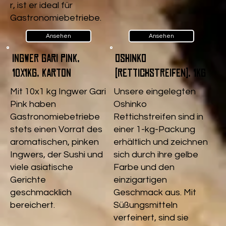
r, ist er ideal für
Gastronomiebetriebe.
Ansehen
Ansehen
Ingwer Gari pink,
Oshinko
10x1kg, Karton
(Rettichstreifen), 1kg
Mit 10x1 kg Ingwer Gari
Unsere eingelegten
Pink haben
Oshinko
Gastronomiebetriebe
Rettichstreifen sind in
stets einen Vorrat des
einer 1-kg-Packung
aromatischen, pinken
erhältlich und zeichnen
Ingwers, der Sushi und
sich durch ihre gelbe
viele asiatische
Farbe und den
Gerichte
einzigartigen
geschmacklich
Geschmack aus. Mit
bereichert.
Süßungsmitteln
verfeinert, sind sie