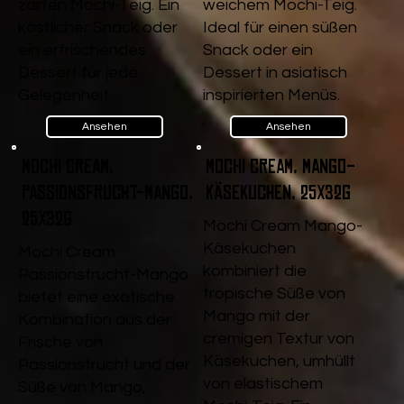
zarten Mochi-Teig. Ein
weichem Mochi-Teig.
köstlicher Snack oder
Ideal für einen süßen
ein erfrischendes
Snack oder ein
Dessert für jede
Dessert in asiatisch
Gelegenheit.
inspirierten Menüs.
Ansehen
Ansehen
Mochi Cream,
Mochi Cream, Mango-
Passionsfrucht-Mango,
Käsekuchen, 25x32g
25x32g
Mochi Cream Mango-
Käsekuchen
Mochi Cream
kombiniert die
Passionsfrucht-Mango
tropische Süße von
bietet eine exotische
Mango mit der
Kombination aus der
cremigen Textur von
Frische von
Käsekuchen, umhüllt
Passionsfrucht und der
von elastischem
Süße von Mango,