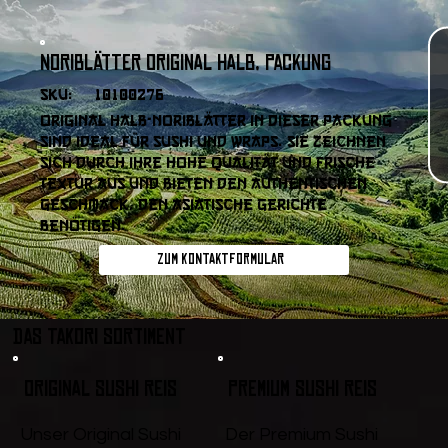
Noriblätter Original halb, Packung
SKU:
10100276
Original Halb-Noriblätter in dieser Packung
sind ideal für Sushi und Wraps. Sie zeichnen
sich durch ihre hohe Qualität und frische
Textur aus und bieten den authentischen
Geschmack, den asiatische Gerichte
benötigen.
Zum Kontaktformular
DAS TAKORI SORTIMENT
Original Sushi Reis
Premium Sushi Reis
Unser Original Sushi
Der Premium Sushi