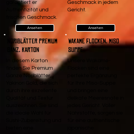
garantiert er
Geschmack in jedem
Authentizität und
Gericht.
frischen Geschmack.
Ansehen
Ansehen
Noriblätter Premium
Wakame Flocken, Miso
Ganz, Karton
Suppe
In diesem Karton
Unsere Wakame-
finden Sie Premium
Flocken sind eine
Ganze Noriblätter,
perfekte Ergänzung
Yakinori Gold, die sich
für Ihre Miso-Suppe
durch ihre exzellente
und bringen eine
Qualität und Textur
delikate Meeresnote in
auszeichnen. Sie sind
jedes Gericht. Voller
die ideale Wahl für
Nährstoffe, sorgen sie
Sushi-Zubereitung und
für eine authentische
bieten eine
japanische