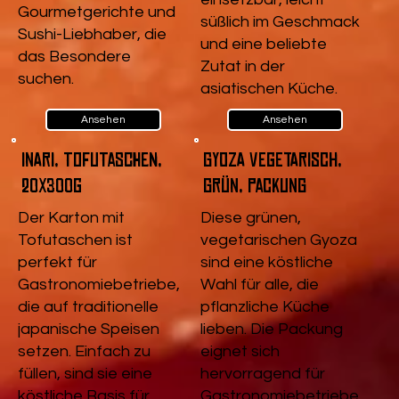
Gourmetgerichte und
süßlich im Geschmack
Sushi-Liebhaber, die
und eine beliebte
das Besondere
Zutat in der
suchen.
asiatischen Küche.
Ansehen
Ansehen
Inari, Tofutaschen,
Gyoza vegetarisch,
20x300g
Grün, Packung
Der Karton mit
Diese grünen,
Tofutaschen ist
vegetarischen Gyoza
perfekt für
sind eine köstliche
Gastronomiebetriebe,
Wahl für alle, die
die auf traditionelle
pflanzliche Küche
japanische Speisen
lieben. Die Packung
setzen. Einfach zu
eignet sich
füllen, sind sie eine
hervorragend für
köstliche Basis für
Gastronomiebetriebe