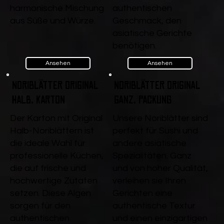
harmonische Mischung
authentischen
aus Süße und Würze.
Geschmack, den
asiatische Gerichte
benötigen.
Ansehen
Ansehen
Noriblätter Original
Noriblätter Original
Halb, Karton
ganz, Packung
Der Karton mit Original
Unsere Noriblätter sind
Halb-Noriblättern ist
perfekt für Sushi und
die ideale Wahl für
andere asiatische
professionelle Küchen,
Spezialitäten. Ganz
die auf frische und
und von hoher Qualität,
hochwertige Zutaten
verleihen sie Ihren
setzen. Diese Algen
Gerichten eine
sorgen für den
authentische Textur
authentischen
und einen einzigartigen