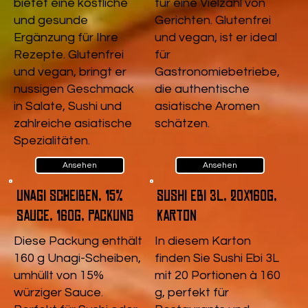
bietet eine köstliche
für eine Vielzahl von
und gesunde
Gerichten. Glutenfrei
Ergänzung für Ihre
und vegan, ist er ideal
Rezepte. Glutenfrei
für
und vegan, bringt er
Gastronomiebetriebe,
nussigen Geschmack
die authentische
in Salate, Sushi und
asiatische Aromen
zahlreiche asiatische
schätzen.
Spezialitäten.
Ansehen
Ansehen
Unagi Scheiben, 15%
Sushi Ebi 3L, 20x160g,
Sauce, 160g, Packung
Karton
Diese Packung enthält
In diesem Karton
160 g Unagi-Scheiben,
finden Sie Sushi Ebi 3L
umhüllt von 15%
mit 20 Portionen à 160
würziger Sauce.
g, perfekt für