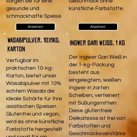
sorgen sie für eine
Geschmack ohne
gesunde und
künstliche Farbstoffe.
schmackhafte Speise.
Ansehen
Ansehen
Wasabipulver, 10x1kg,
Ingwer Gari Weiß, 1 kg
Karton
Der Ingwer Gari Weiß in
Verfügbar im
der 1-kg-Packung
praktischen 10-kg-
besteht aus
Karton, bietet unser
eingelegtem, weißen
Wasabipulver mit 10%
Ingwer in zarten
echtem Wasabi die
Scheiben, verfeinert
ideale Schärfe für Ihre
mit Süßungsmitteln.
asiatischen Speisen.
Diese glutenfreie
Glutenfrei und vegan,
Delikatesse ist frei von
wird es ohne künstliche
Farbstoffen und
Farbstoffe hergestellt
Geschmacksverstärke
und sorgt für ein