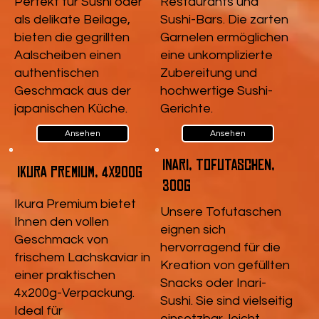
Perfekt für Sushi oder
Restaurants und
als delikate Beilage,
Sushi-Bars. Die zarten
bieten die gegrillten
Garnelen ermöglichen
Aalscheiben einen
eine unkomplizierte
authentischen
Zubereitung und
Geschmack aus der
hochwertige Sushi-
japanischen Küche.
Gerichte.
Ansehen
Ansehen
Inari, Tofutaschen,
Ikura Premium, 4x200g
300g
Ikura Premium bietet
Unsere Tofutaschen
Ihnen den vollen
eignen sich
Geschmack von
hervorragend für die
frischem Lachskaviar in
Kreation von gefüllten
einer praktischen
Snacks oder Inari-
4x200g-Verpackung.
Sushi. Sie sind vielseitig
Ideal für
einsetzbar, leicht