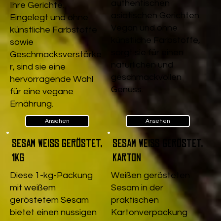
authentischen
Ihre Gerichte.
asiatischen Gerichten.
Eingelegt und ohne
Vegan und ohne
künstliche Farbstoffe
künstliche Farbstoffe,
sowie
sorgt sie für einen
Geschmacksverstärke
natürlichen und
r, sind sie eine
geschmackvollen
hervorragende Wahl
Genuss.
für eine vegane
Ernährung.
Ansehen
Ansehen
Sesam weiß geröstet,
Sesam weiß geröstet,
1kg
Karton
Diese 1-kg-Packung
Weißen gerösteten
mit weißem
Sesam in der
geröstetem Sesam
praktischen
bietet einen nussigen
Kartonverpackung