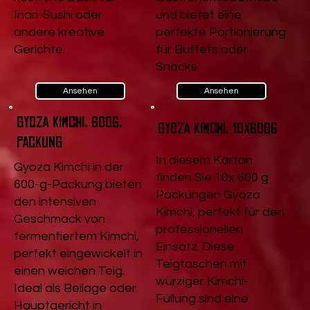
Inari-Sushi oder
und bietet eine
andere kreative
perfekte Portionierung
Gerichte.
für Buffets oder
Snacks.
Ansehen
Ansehen
Gyoza Kimchi, 600g,
Gyoza Kimchi, 10x600g
Packung
In diesem Karton
Gyoza Kimchi in der
finden Sie 10x 600 g
600-g-Packung bieten
Packungen Gyoza
den intensiven
Kimchi, perfekt für den
Geschmack von
professionellen
fermentiertem Kimchi,
Einsatz. Diese
perfekt eingewickelt in
Teigtaschen mit
einen weichen Teig.
würziger Kimchi-
Ideal als Beilage oder
Füllung sind eine
Hauptgericht in