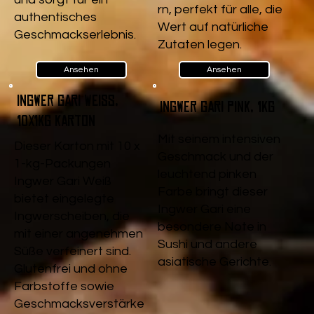
rn, perfekt für alle, die
authentisches
Wert auf natürliche
Geschmackserlebnis.
Zutaten legen.
Ansehen
Ansehen
Ingwer Gari Weiß,
Ingwer Gari pink, 1kg
10x1kg Karton
Mit seinem intensiven
Dieser Karton mit 10 x
Geschmack und der
1-kg-Packungen
leuchtend pinken
Ingwer Gari Weiß
Farbe bringt dieser
bietet eingelegte
Ingwer Gari eine
Ingwerscheiben, die
besondere Note in
mit einer angenehmen
Sushi und andere
Süße verfeinert sind.
asiatische Gerichte.
Glutenfrei und ohne
Farbstoffe sowie
Geschmacksverstärke