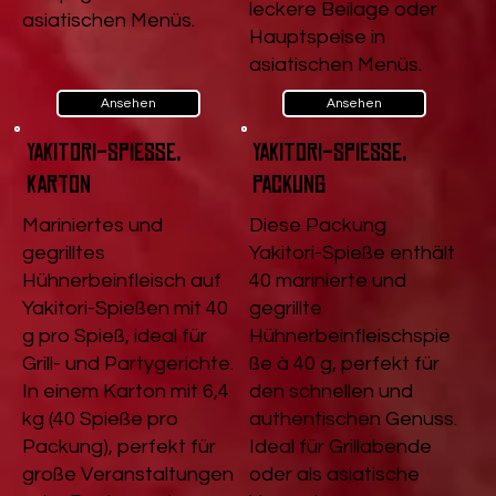
leckere Beilage oder
asiatischen Menüs.
Hauptspeise in
asiatischen Menüs.
Ansehen
Ansehen
Yakitori-Spieße,
Yakitori-Spieße,
Karton
Packung
Mariniertes und
Diese Packung
gegrilltes
Yakitori-Spieße enthält
Hühnerbeinfleisch auf
40 marinierte und
Yakitori-Spießen mit 40
gegrillte
g pro Spieß, ideal für
Hühnerbeinfleischspie
Grill- und Partygerichte.
ße à 40 g, perfekt für
In einem Karton mit 6,4
den schnellen und
kg (40 Spieße pro
authentischen Genuss.
Packung), perfekt für
Ideal für Grillabende
große Veranstaltungen
oder als asiatische