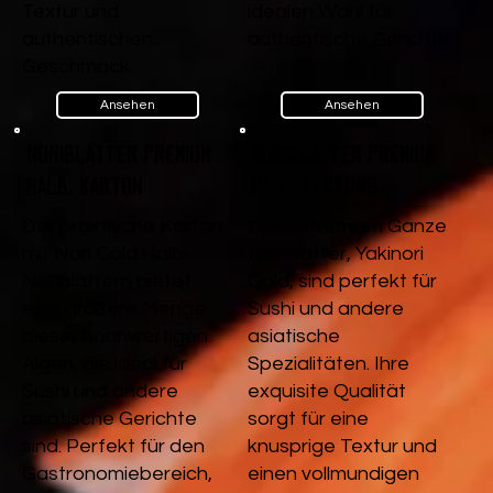
Textur und
idealen Wahl für
authentischen
authentische Gerichte.
Geschmack.
Ansehen
Ansehen
Noriblätter Premium
Noriblätter Premium
Halb, Karton
Ganz, Packung
Der praktische Karton
Diese Premium Ganze
mit Nori Gold Halb-
Noriblätter, Yakinori
Noriblättern bietet
Gold, sind perfekt für
eine größere Menge
Sushi und andere
dieser hochwertigen
asiatische
Algen, die ideal für
Spezialitäten. Ihre
Sushi und andere
exquisite Qualität
asiatische Gerichte
sorgt für eine
sind. Perfekt für den
knusprige Textur und
Gastronomiebereich,
einen vollmundigen