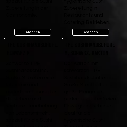
speziell für die Sushi-
hygienische Sushi-
Zubereitung in der
Zubereitung in
Gastronomie.
Restaurants und
Catering-Betrieben.
Ansehen
Ansehen
TPE Sushihandschuhe,
TPE Sushihandschuhe
Schwarz M
M, Schwarz, Karton
Schwarze TPE
Der Karton mit
Sushihandschuhe,
schwarzen TPE
Größe M, bieten eine
Sushihandschuhen in
latexfreie und
Größe M enthält eine
puderfreie Lösung für
große Menge an
die sichere und
puder- und latexfreien
saubere Handhabung
Einweghandschuhen,
von Lebensmitteln,
ideal für die
speziell für die Sushi-
hygienische Sushi-