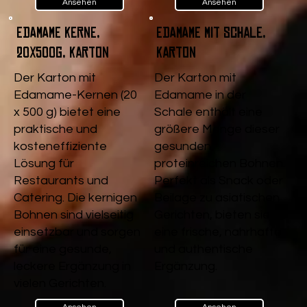
Ansehen
Ansehen
Edamame Kerne,
Edamame mit Schale,
20x500g, Karton
Karton
Der Karton mit
Der Karton mit
Edamame-Kernen (20
Edamame in der
x 500 g) bietet eine
Schale enthält eine
praktische und
größere Menge dieser
kosteneffiziente
gesunden,
Lösung für
proteinreichen Bohnen.
Restaurants und
Perfekt als Snack oder
Catering. Die kernigen
Beilage zu asiatischen
Bohnen sind vielseitig
Gerichten, bieten sie
einsetzbar und sorgen
eine frische, nahrhafte
für eine gesunde,
und authentische
leckere Ergänzung in
Ergänzung.
vielen Gerichten.