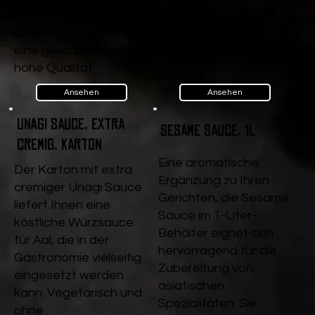
r, ist sie die perfekte
Restaurants und
Würzsauce für Aal und
Catering, garantiert sie
andere Köstlichkeiten.
eine gleichbleibend
hohe Qualität.
Ansehen
Ansehen
Unagi Sauce, extra
Sesame Sauce, 1l
cremig, Karton
Eine aromatische
Der Karton mit extra
Ergänzung zu Ihren
cremiger Unagi Sauce
Gerichten, die Sesame
liefert Ihnen eine
Sauce im 1-Liter-
köstliche Würzsauce
Behälter eignet sich
für Aal, die in der
hervorragend für die
Gastronomie vielseitig
Zubereitung von
eingesetzt werden
asiatischen
kann. Vegetarisch und
Spezialitäten. Sie
ohne