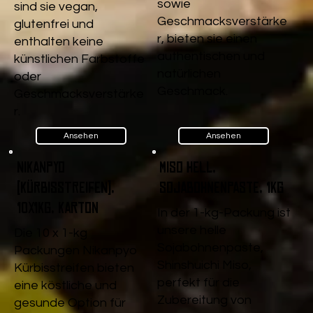
sowie
sind sie vegan,
Geschmacksverstärke
glutenfrei und
r, bieten sie einen
enthalten keine
authentischen und
künstlichen Farbstoffe
natürlichen
oder
Geschmack.
Geschmacksverstärke
r.
Ansehen
Ansehen
Nikanpyo
Miso Hell,
(Kürbisstreifen),
Sojabohnenpaste, 1kg
10x1kg, Karton
In der 1-kg-Packung ist
unsere helle
Die 10 x 1-kg
Sojabohnenpaste,
Packungen Nikanpyo
Shinshuichi Miso,
Kürbisstreifen bieten
perfekt für die
eine köstliche und
Zubereitung von
gesunde Option für