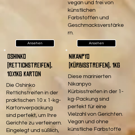
vegan und frei von
künstlichen
Farbstoffen und
Geschmacksverstärke
rn.
Ansehen
Ansehen
Oshinko
Nikanpyo
(Rettichstreifen),
(Kürbisstreifen), 1kg
10x1kg Karton
Diese marinierten
Nikanpyo
Die Oshinko
Kürbisstreifen in der 1-
Rettichstreifen in der
kg-Packung sind
praktischen 10 x 1-kg-
perfekt für eine
Kartonverpackung
Vielzahl von Gerichten.
sind perfekt, um Ihre
Vegan und ohne
Gerichte zu verfeinern.
künstliche Farbstoffe
Eingelegt und süßlich,