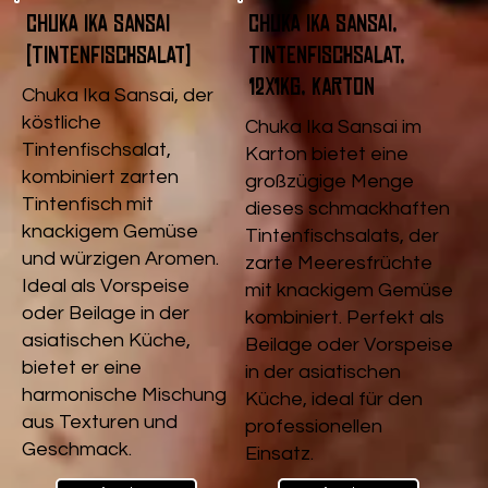
Chuka Ika Sansai
Chuka Ika Sansai,
(Tintenfischsalat)
Tintenfischsalat,
12x1kg, Karton
Chuka Ika Sansai, der
köstliche
Chuka Ika Sansai im
Tintenfischsalat,
Karton bietet eine
kombiniert zarten
großzügige Menge
Tintenfisch mit
dieses schmackhaften
knackigem Gemüse
Tintenfischsalats, der
und würzigen Aromen.
zarte Meeresfrüchte
Ideal als Vorspeise
mit knackigem Gemüse
oder Beilage in der
kombiniert. Perfekt als
asiatischen Küche,
Beilage oder Vorspeise
bietet er eine
in der asiatischen
harmonische Mischung
Küche, ideal für den
aus Texturen und
professionellen
Geschmack.
Einsatz.