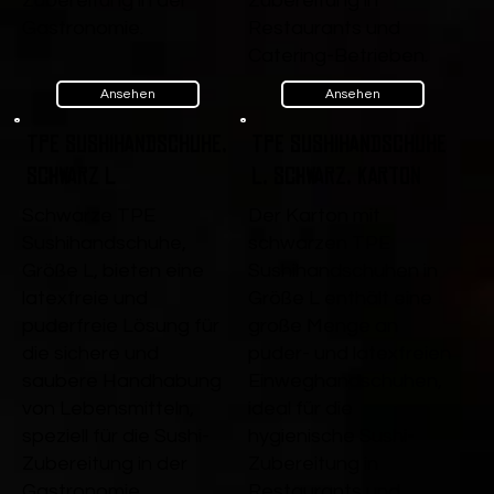
Zubereitung in der
Zubereitung in
Gastronomie.
Restaurants und
Catering-Betrieben.
Ansehen
Ansehen
TPE Sushihandschuhe,
TPE Sushihandschuhe
Schwarz L
L, Schwarz, Karton
Schwarze TPE
Der Karton mit
Sushihandschuhe,
schwarzen TPE
Größe L, bieten eine
Sushihandschuhen in
latexfreie und
Größe L enthält eine
puderfreie Lösung für
große Menge an
die sichere und
puder- und latexfreien
saubere Handhabung
Einweghandschuhen,
von Lebensmitteln,
ideal für die
speziell für die Sushi-
hygienische Sushi-
Zubereitung in der
Zubereitung in
Gastronomie.
Restaurants und