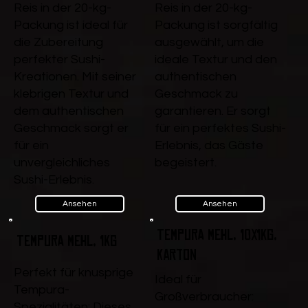
Reis in der 20-kg-
Reis in der 20-kg-
Packung ist ideal für
Packung ist sorgfältig
die Zubereitung
ausgewählt, um die
perfekter Sushi-
ideale Textur und den
Kreationen. Mit seiner
authentischen
klebrigen Textur und
Geschmack zu
dem authentischen
garantieren. Er sorgt
Geschmack sorgt er
für ein perfektes Sushi-
für ein
Erlebnis, das Gäste
unvergleichliches
begeistert.
Sushi-Erlebnis.
Ansehen
Ansehen
Tempura Mehl, 10x1kg,
Tempura Mehl, 1kg
Karton
Perfekt für knusprige
Ideal für
Tempura-
Großverbraucher:
Spezialitäten: Dieses