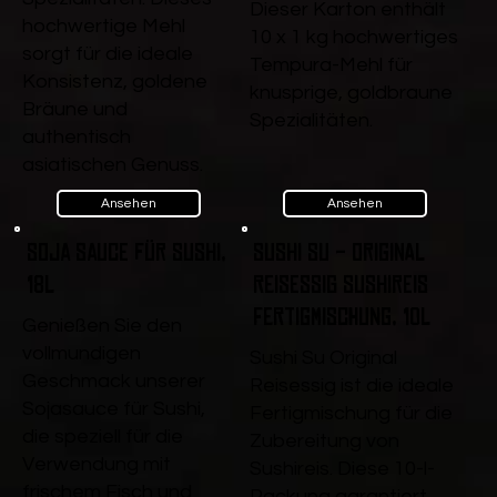
Dieser Karton enthält
hochwertige Mehl
10 x 1 kg hochwertiges
sorgt für die ideale
Tempura-Mehl für
Konsistenz, goldene
knusprige, goldbraune
Bräune und
Spezialitäten.
authentisch
asiatischen Genuss.
Ansehen
Ansehen
Soja Sauce für Sushi,
Sushi Su - Original
18l
Reisessig Sushireis
Fertigmischung, 10l
Genießen Sie den
vollmundigen
Sushi Su Original
Geschmack unserer
Reisessig ist die ideale
Sojasauce für Sushi,
Fertigmischung für die
die speziell für die
Zubereitung von
Verwendung mit
Sushireis. Diese 10-l-
frischem Fisch und
Packung garantiert