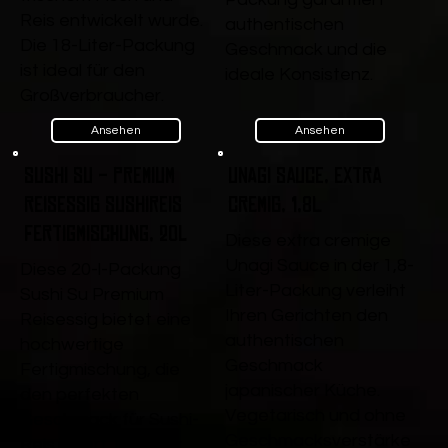
Reis entwickelt wurde.
authentischen
Die 18-Liter-Packung
Geschmack und die
ist ideal für den
ideale Konsistenz.
Großverbraucher.
Ansehen
Ansehen
Sushi Su - Premium
Unagi Sauce, extra
Reisessig Sushireis
cremig, 1,8L
Fertigmischung, 20l
Diese extra cremige
Unagi Sauce in der 1,8-
Diese 20-l-Packung
Liter-Packung verleiht
Sushi Su Premium
Ihren Gerichten den
Reisessig bietet eine
authentischen
hochwertige
Geschmack
Fertigmischung, die
japanischer Küche.
den perfekten
Vegetarisch und ohne
Geschmack für Sushi-
Geschmacksverstärke
Reis liefert. Ideal für