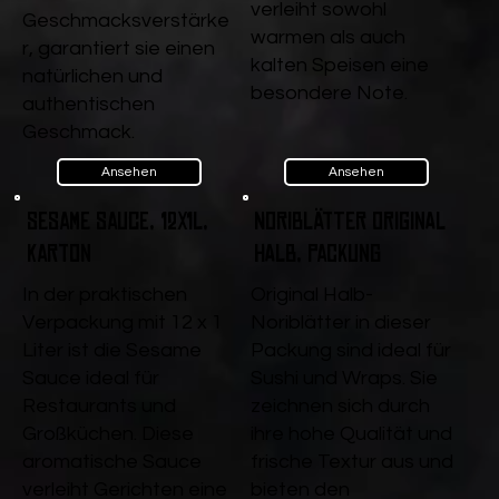
verleiht sowohl
Geschmacksverstärke
warmen als auch
r, garantiert sie einen
kalten Speisen eine
natürlichen und
besondere Note.
authentischen
Geschmack.
Ansehen
Ansehen
Sesame Sauce, 12x1l,
Noriblätter Original
Karton
halb, Packung
In der praktischen
Original Halb-
Verpackung mit 12 x 1
Noriblätter in dieser
Liter ist die Sesame
Packung sind ideal für
Sauce ideal für
Sushi und Wraps. Sie
Restaurants und
zeichnen sich durch
Großküchen. Diese
ihre hohe Qualität und
aromatische Sauce
frische Textur aus und
verleiht Gerichten eine
bieten den