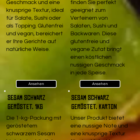
Geschmack und eine
finden Sie perfekt
knusprige Textur, ideal
geeignet zum
für Salate, Sushi oder
Verfeinern von
als Topping. Glutenfrei
Salaten, Sushi und
und vegan, bereichert
Backwaren. Diese
er Ihre Gerichte auf
glutenfreie und
natürliche Weise.
vegane Zutat bringt
einen köstlichen
nussigen Geschmack
in jede Speise.
Ansehen
Ansehen
Sesam schwarz
Sesam schwarz
geröstet, 1kg
geröstet, Karton
Die 1-kg-Packung mit
Unser Produkt bietet
geröstetem
eine nussige Note und
schwarzem Sesam
eine knusprige Textur