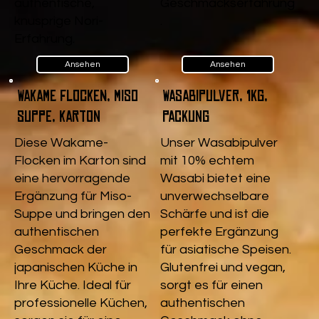
authentische,
Geschmackserfahrung
knusprige Nori-
.
Erfahrung.
Ansehen
Ansehen
Wakame Flocken, Miso
Wasabipulver, 1kg,
Suppe, Karton
Packung
Diese Wakame-
Unser Wasabipulver
Flocken im Karton sind
mit 10% echtem
eine hervorragende
Wasabi bietet eine
Ergänzung für Miso-
unverwechselbare
Suppe und bringen den
Schärfe und ist die
authentischen
perfekte Ergänzung
Geschmack der
für asiatische Speisen.
japanischen Küche in
Glutenfrei und vegan,
Ihre Küche. Ideal für
sorgt es für einen
professionelle Küchen,
authentischen