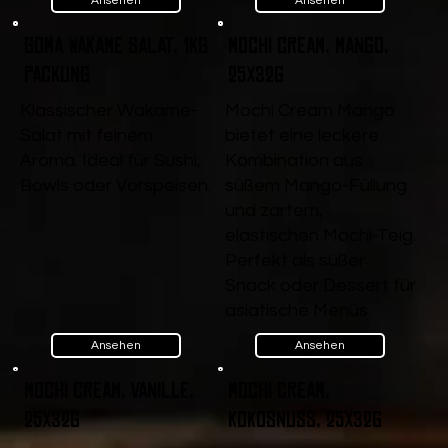
Ansehen
Ansehen
Goma Wakame Salat, 1kg
Mochi Cream, Mango,
Packung
25x32g
Klassischer Wakame-
Mochi Cream Mango
Salat mit feinem
bietet eine leckere
Aroma. Ideal für Sushi,
Kombination aus
Bowls oder Vorspeisen.
süßem Mango-Füllung
und zartem,
elastischen Mochi-Teig.
Perfekt als süßer
Snack oder Dessert für
asiatische Menüs.
Ansehen
Ansehen
Mochi Cream, Vanille,
Mochi Cream,
25x32g
Kokosnuss, 25x32g