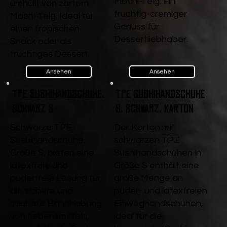
Mochi-Teig. Ein
umhüllt von zartem
fruchtig-cremiger
Mochi-Teig. Ideal für
Genuss für
einen tropischen
Dessertliebhaber.
Snack oder als
fruchtiges Dessert.
Ansehen
Ansehen
TPE Sushihandschuhe,
TPE Sushihandschuhe
Schwarz S
S, Schwarz, Karton
Schwarze TPE
Der Karton mit
Sushihandschuhe,
schwarzen TPE
Größe S, bieten eine
Sushihandschuhen in
latexfreie und
Größe S enthält eine
puderfreie Lösung für
große Menge an
die sichere und
puder- und latexfreien
saubere Handhabung
Einweghandschuhen,
von Lebensmitteln,
ideal für die