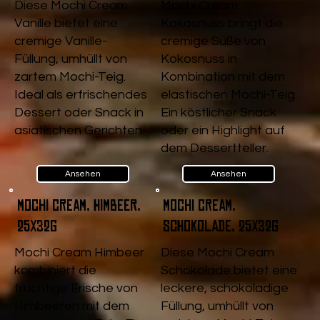
Diese Mochi Cream
Mochi Cream
Vanille bietet eine
Kokosnuss bringt die
cremige Vanille-
cremige Süße von
Füllung, umhüllt von
Kokosnuss in
zartem Mochi-Teig.
Kombination mit dem
Ideal als erfrischendes
elastischen Mochi-Teig.
Dessert oder Snack in
Ein köstlicher Snack
asiatischen Gerichten.
oder ein Highlight auf
dem Dessertteller.
Ansehen
Ansehen
Mochi Cream, Himbeer,
Mochi Cream,
25x32g
Schokolade, 25x32g
Mochi Cream Himbeer
Diese Mochi Cream
kombiniert die
Schokolade bietet eine
fruchtige Frische von
leckere, schokoladige
Himbeeren mit dem
Füllung, umhüllt von