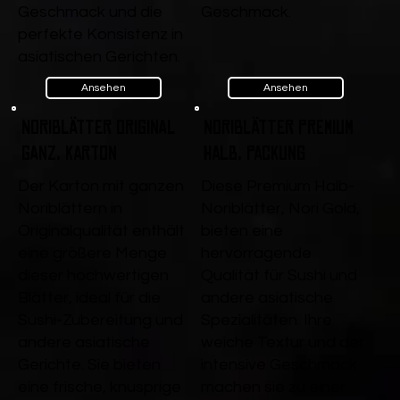
Geschmack und die
Geschmack.
perfekte Konsistenz in
asiatischen Gerichten.
Ansehen
Ansehen
Noriblätter Original
Noriblätter Premium
ganz, Karton
Halb, Packung
Der Karton mit ganzen
Diese Premium Halb-
Noriblättern in
Noriblätter, Nori Gold,
Originalqualität enthält
bieten eine
eine größere Menge
hervorragende
dieser hochwertigen
Qualität für Sushi und
Blätter, ideal für die
andere asiatische
Sushi-Zubereitung und
Spezialitäten. Ihre
andere asiatische
weiche Textur und der
Gerichte. Sie bieten
intensive Geschmack
eine frische, knusprige
machen sie zu einer