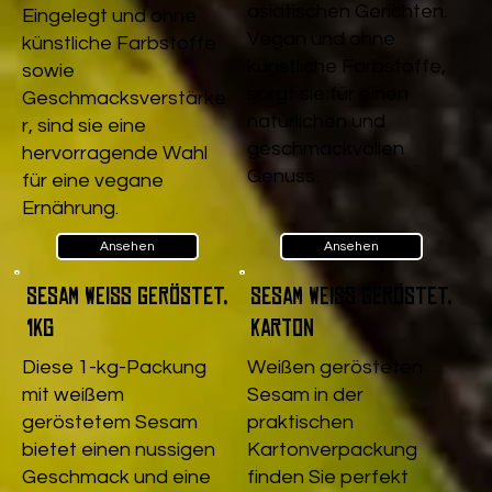
asiatischen Gerichten.
Eingelegt und ohne
Vegan und ohne
künstliche Farbstoffe
künstliche Farbstoffe,
sowie
sorgt sie für einen
Geschmacksverstärke
natürlichen und
r, sind sie eine
geschmackvollen
hervorragende Wahl
Genuss.
für eine vegane
Ernährung.
Ansehen
Ansehen
Sesam weiß geröstet,
Sesam weiß geröstet,
1kg
Karton
Diese 1-kg-Packung
Weißen gerösteten
mit weißem
Sesam in der
geröstetem Sesam
praktischen
bietet einen nussigen
Kartonverpackung
Geschmack und eine
finden Sie perfekt