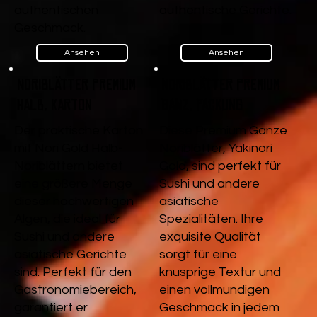
authentischen
authentische Gerichte.
Geschmack.
Ansehen
Ansehen
Noriblätter Premium
Noriblätter Premium
Halb, Karton
Ganz, Packung
Der praktische Karton
Diese Premium Ganze
mit Nori Gold Halb-
Noriblätter, Yakinori
Noriblättern bietet
Gold, sind perfekt für
eine größere Menge
Sushi und andere
dieser hochwertigen
asiatische
Algen, die ideal für
Spezialitäten. Ihre
Sushi und andere
exquisite Qualität
asiatische Gerichte
sorgt für eine
sind. Perfekt für den
knusprige Textur und
Gastronomiebereich,
einen vollmundigen
garantiert er
Geschmack in jedem