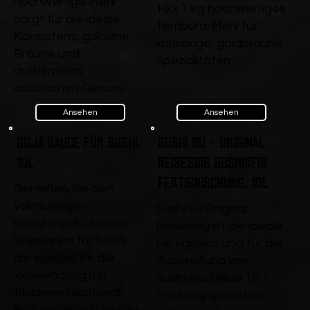
hochwertige Mehl
10 x 1 kg hochwertiges
sorgt für die ideale
Tempura-Mehl für
Konsistenz, goldene
knusprige, goldbraune
Bräune und
Spezialitäten.
authentisch
asiatischen Genuss.
Ansehen
Ansehen
Soja Sauce für Sushi,
Sushi Su - Original
18l
Reisessig Sushireis
Fertigmischung, 10l
Genießen Sie den
vollmundigen
Sushi Su Original
Geschmack unserer
Reisessig ist die ideale
Sojasauce für Sushi,
Fertigmischung für die
die speziell für die
Zubereitung von
Verwendung mit
Sushireis. Diese 10-l-
frischem Fisch und
Packung garantiert
Reis entwickelt wurde.