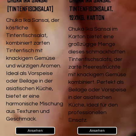
Chuka Ika Sansai
Chuka Ika Sansai,
(Tintenfischsalat)
Tintenfischsalat,
12x1kg, Karton
Chuka Ika Sansai, der
köstliche
Chuka Ika Sansai im
Tintenfischsalat,
Karton bietet eine
kombiniert zarten
großzügige Menge
Tintenfisch mit
dieses schmackhaften
knackigem Gemüse
Tintenfischsalats, der
und würzigen Aromen.
zarte Meeresfrüchte
Ideal als Vorspeise
mit knackigem Gemüse
oder Beilage in der
kombiniert. Perfekt als
asiatischen Küche,
Beilage oder Vorspeise
bietet er eine
in der asiatischen
harmonische Mischung
Küche, ideal für den
aus Texturen und
professionellen
Geschmack.
Einsatz.
Ansehen
Ansehen