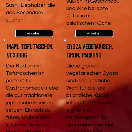
süßlich im Geschmack
Sushi-Liebhaber, die
und eine beliebte
das Besondere
Zutat in der
suchen.
asiatischen Küche.
Ansehen
Ansehen
Inari, Tofutaschen,
Gyoza vegetarisch,
20x300g
Grün, Packung
Der Karton mit
Diese grünen,
Tofutaschen ist
vegetarischen Gyoza
perfekt für
sind eine köstliche
Gastronomiebetriebe,
Wahl für alle, die
die auf traditionelle
pflanzliche Küche
japanische Speisen
lieben. Die Packung
setzen. Einfach zu
eignet sich
füllen, sind sie eine
hervorragend für
köstliche Basis für
Gastronomiebetriebe