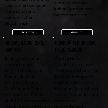
warmen als auch
r, garantiert sie einen
kalten Speisen eine
natürlichen und
besondere Note.
authentischen
Geschmack.
Ansehen
Ansehen
Sesame Sauce, 12x1l,
Noriblätter Original
Karton
halb, Packung
In der praktischen
Original Halb-
Verpackung mit 12 x 1
Noriblätter in dieser
Liter ist die Sesame
Packung sind ideal für
Sauce ideal für
Sushi und Wraps. Sie
Restaurants und
zeichnen sich durch
Großküchen. Diese
ihre hohe Qualität und
aromatische Sauce
frische Textur aus und
verleiht Gerichten eine
bieten den
harmonische Mischung
authentischen