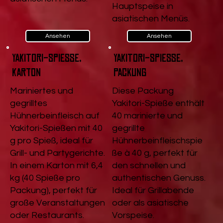
Hauptspeise in
asiatischen Menüs.
Ansehen
Ansehen
Yakitori-Spieße,
Yakitori-Spieße,
Karton
Packung
Mariniertes und
Diese Packung
gegrilltes
Yakitori-Spieße enthält
Hühnerbeinfleisch auf
40 marinierte und
Yakitori-Spießen mit 40
gegrillte
g pro Spieß, ideal für
Hühnerbeinfleischspie
Grill- und Partygerichte.
ße à 40 g, perfekt für
In einem Karton mit 6,4
den schnellen und
kg (40 Spieße pro
authentischen Genuss.
Packung), perfekt für
Ideal für Grillabende
große Veranstaltungen
oder als asiatische
oder Restaurants.
Vorspeise.