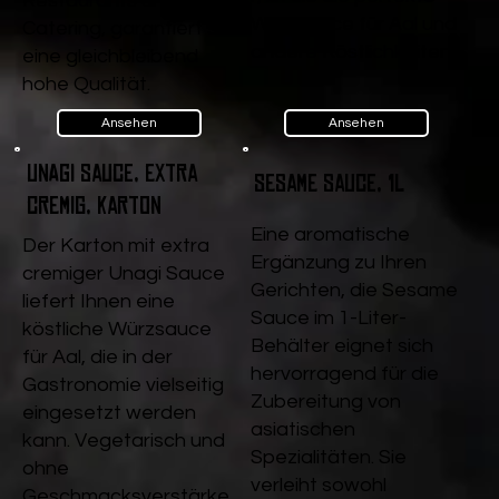
Restaurants und
Würzsauce für Aal und
Catering, garantiert sie
andere Köstlichkeiten.
eine gleichbleibend
hohe Qualität.
Ansehen
Ansehen
Unagi Sauce, extra
Sesame Sauce, 1l
cremig, Karton
Eine aromatische
Der Karton mit extra
Ergänzung zu Ihren
cremiger Unagi Sauce
Gerichten, die Sesame
liefert Ihnen eine
Sauce im 1-Liter-
köstliche Würzsauce
Behälter eignet sich
für Aal, die in der
hervorragend für die
Gastronomie vielseitig
Zubereitung von
eingesetzt werden
asiatischen
kann. Vegetarisch und
Spezialitäten. Sie
ohne
verleiht sowohl
Geschmacksverstärke