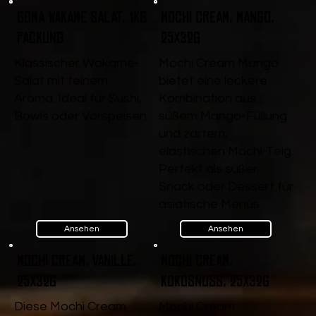
Goma Wakame Salat, 1kg
Mochi Cream, Mango,
Packung
25x32g
Klassischer Wakame-
Mochi Cream Mango
Salat mit feinem
bietet eine leckere
Aroma. Ideal für Sushi,
Kombination aus
Bowls oder Vorspeisen.
süßem Mango-Füllung
und zartem,
elastischen Mochi-Teig.
Perfekt als süßer
Snack oder Dessert für
asiatische Menüs.
Ansehen
Ansehen
Mochi Cream, Vanille,
Mochi Cream,
25x32g
Kokosnuss, 25x32g
Diese Mochi Cream
Mochi Cream