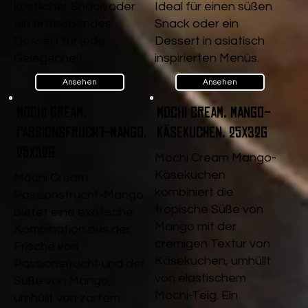
köstlicher Snack oder
Ideal für einen süßen
ein erfrischendes
Snack oder ein
Dessert für jede
Dessert in asiatisch
Gelegenheit.
inspirierten Menüs.
Ansehen
Ansehen
Mochi Cream,
Mochi Cream, Mango-
Passionsfrucht-Mango,
Käsekuchen, 25x32g
25x32g
Mochi Cream Mango-
Käsekuchen
Mochi Cream
kombiniert die
Passionsfrucht-Mango
tropische Süße von
bietet eine exotische
Mango mit der
Kombination aus der
cremigen Textur von
Frische von
Käsekuchen, umhüllt
Passionsfrucht und der
von elastischem
Süße von Mango,
Mochi-Teig. Ein
umhüllt von zartem