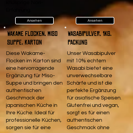
knusprige Nori-
.
Erfahrung.
Ansehen
Ansehen
Wakame Flocken, Miso
Wasabipulver, 1kg,
Suppe, Karton
Packung
Diese Wakame-
Unser Wasabipulver
Flocken im Karton sind
mit 10% echtem
eine hervorragende
Wasabi bietet eine
Ergänzung für Miso-
unverwechselbare
Suppe und bringen den
Schärfe und ist die
authentischen
perfekte Ergänzung
Geschmack der
für asiatische Speisen.
japanischen Küche in
Glutenfrei und vegan,
Ihre Küche. Ideal für
sorgt es für einen
professionelle Küchen,
authentischen
sorgen sie für eine
Geschmack ohne