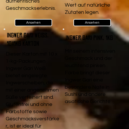
authentisches
Wert auf natürliche
Geschmackserlebnis.
Zutaten legen.
Ansehen
Ansehen
Ingwer Gari Weiß,
Ingwer Gari pink, 1kg
10x1kg Karton
Mit seinem intensiven
Dieser Karton mit 10 x
Geschmack und der
1-kg-Packungen
leuchtend pinken
Ingwer Gari Weiß
Farbe bringt dieser
bietet eingelegte
Ingwer Gari eine
Ingwerscheiben, die
besondere Note in
mit einer angenehmen
Sushi und andere
Süße verfeinert sind.
asiatische Gerichte.
Glutenfrei und ohne
Farbstoffe sowie
Geschmacksverstärke
r, ist er ideal für