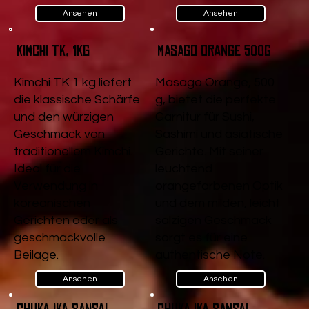
Ansehen
Ansehen
Kimchi TK, 1kg
Masago Orange 500g
Kimchi TK 1 kg liefert
Masago Orange, 500
die klassische Schärfe
g, bietet die perfekte
und den würzigen
Garnitur für Sushi,
Geschmack von
Sashimi und asiatische
traditionellem Kimchi.
Gerichte. Mit seiner
Ideal für die
leuchtend
Verwendung in
orangefarbenen Optik
koreanischen
und dem milden, leicht
Gerichten oder als
salzigen Geschmack
geschmackvolle
sorgt es für eine
Beilage.
authentische Note.
Ansehen
Ansehen