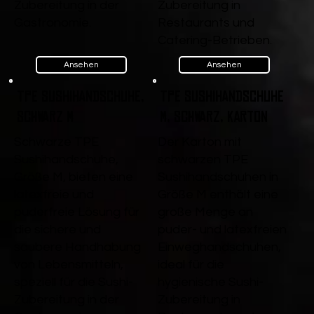
Zubereitung in der
Zubereitung in
Gastronomie.
Restaurants und
Catering-Betrieben.
Ansehen
Ansehen
TPE Sushihandschuhe,
TPE Sushihandschuhe
Schwarz M
M, Schwarz, Karton
Schwarze TPE
Der Karton mit
Sushihandschuhe,
schwarzen TPE
Größe M, bieten eine
Sushihandschuhen in
latexfreie und
Größe M enthält eine
puderfreie Lösung für
große Menge an
die sichere und
puder- und latexfreien
saubere Handhabung
Einweghandschuhen,
von Lebensmitteln,
ideal für die
speziell für die Sushi-
hygienische Sushi-
Zubereitung in der
Zubereitung in