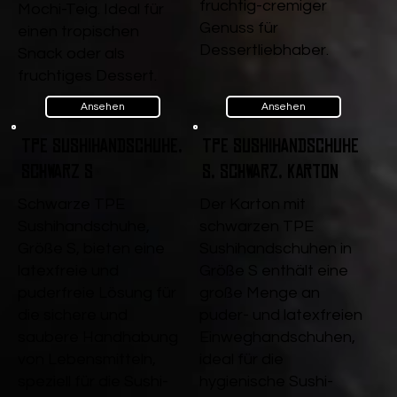
fruchtig-cremiger
Mochi-Teig. Ideal für
Genuss für
einen tropischen
Dessertliebhaber.
Snack oder als
fruchtiges Dessert.
Ansehen
Ansehen
TPE Sushihandschuhe,
TPE Sushihandschuhe
Schwarz S
S, Schwarz, Karton
Schwarze TPE
Der Karton mit
Sushihandschuhe,
schwarzen TPE
Größe S, bieten eine
Sushihandschuhen in
latexfreie und
Größe S enthält eine
puderfreie Lösung für
große Menge an
die sichere und
puder- und latexfreien
saubere Handhabung
Einweghandschuhen,
von Lebensmitteln,
ideal für die
speziell für die Sushi-
hygienische Sushi-