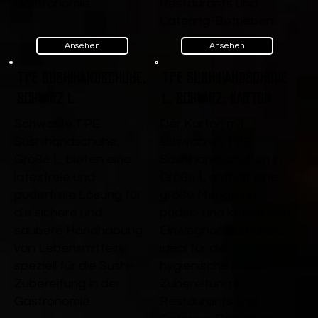
Gastronomie.
Restaurants und
Catering-Betrieben.
Ansehen
Ansehen
TPE Sushihandschuhe,
TPE Sushihandschuhe
Schwarz L
L, Schwarz, Karton
Schwarze TPE
Der Karton mit
Sushihandschuhe,
schwarzen TPE
Größe L, bieten eine
Sushihandschuhen in
latexfreie und
Größe L enthält eine
puderfreie Lösung für
große Menge an
die sichere und
puder- und latexfreien
saubere Handhabung
Einweghandschuhen,
von Lebensmitteln,
ideal für die
speziell für die Sushi-
hygienische Sushi-
Zubereitung in der
Zubereitung in
Gastronomie.
Restaurants und