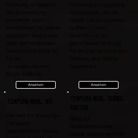
Packung ist ideal für
Packung ist sorgfältig
die Zubereitung
ausgewählt, um die
perfekter Sushi-
ideale Textur und den
Kreationen. Mit seiner
authentischen
klebrigen Textur und
Geschmack zu
dem authentischen
garantieren. Er sorgt
Geschmack sorgt er
für ein perfektes Sushi-
für ein
Erlebnis, das Gäste
unvergleichliches
begeistert.
Sushi-Erlebnis.
Ansehen
Ansehen
Tempura Mehl, 10x1kg,
Tempura Mehl, 1kg
Karton
Perfekt für knusprige
Ideal für
Tempura-
Großverbraucher:
Spezialitäten: Dieses
Dieser Karton enthält