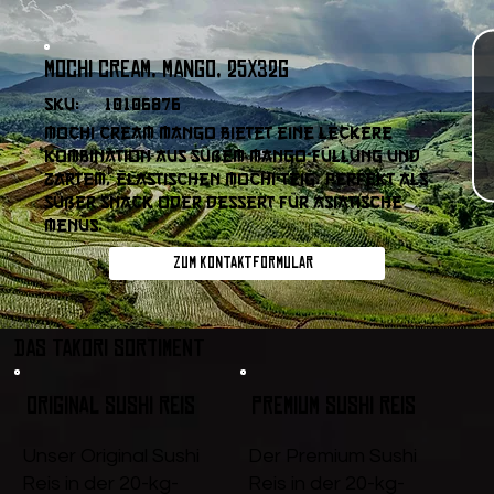
Mochi Cream, Mango, 25x32g
SKU:
10106876
Mochi Cream Mango bietet eine leckere
Kombination aus süßem Mango-Füllung und
zartem, elastischen Mochi-Teig. Perfekt als
süßer Snack oder Dessert für asiatische
Menüs.
Zum Kontaktformular
DAS TAKORI SORTIMENT
Original Sushi Reis
Premium Sushi Reis
Unser Original Sushi
Der Premium Sushi
Reis in der 20-kg-
Reis in der 20-kg-