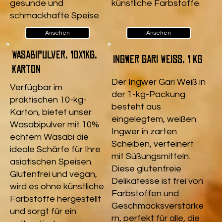
gesunde und
künstliche Farbstoffe.
schmackhafte Speise.
Ansehen
Ansehen
Wasabipulver, 10x1kg,
Ingwer Gari Weiß, 1 kg
Karton
Der Ingwer Gari Weiß in
Verfügbar im
der 1-kg-Packung
praktischen 10-kg-
besteht aus
Karton, bietet unser
eingelegtem, weißen
Wasabipulver mit 10%
Ingwer in zarten
echtem Wasabi die
Scheiben, verfeinert
ideale Schärfe für Ihre
mit Süßungsmitteln.
asiatischen Speisen.
Diese glutenfreie
Glutenfrei und vegan,
Delikatesse ist frei von
wird es ohne künstliche
Farbstoffen und
Farbstoffe hergestellt
Geschmacksverstärke
und sorgt für ein
rn, perfekt für alle, die