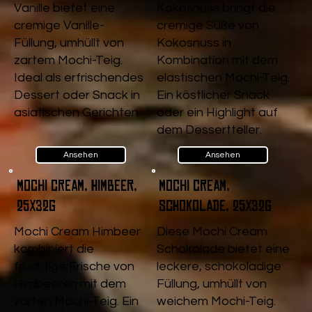
Vanille bietet eine
Kokosnuss bringt die
cremige Vanille-
cremige Süße von
Füllung, umhüllt von
Kokosnuss in
zartem Mochi-Teig.
Kombination mit dem
Ideal als erfrischendes
elastischen Mochi-Teig.
Dessert oder Snack in
Ein köstlicher Snack
asiatischen Gerichten.
oder ein Highlight auf
dem Dessertteller.
Ansehen
Ansehen
Mochi Cream, Himbeer,
Mochi Cream,
25x32g
Schokolade, 25x32g
Mochi Cream Himbeer
Diese Mochi Cream
kombiniert die
Schokolade bietet eine
fruchtige Frische von
leckere, schokoladige
Himbeeren mit dem
Füllung, umhüllt von
zarten Mochi-Teig. Ein
weichem Mochi-Teig.