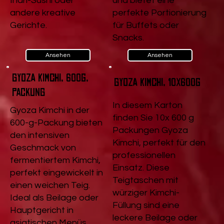
Inari-Sushi oder
und bietet eine
andere kreative
perfekte Portionierung
Gerichte.
für Buffets oder
Snacks.
Ansehen
Ansehen
Gyoza Kimchi, 600g,
Gyoza Kimchi, 10x600g
Packung
In diesem Karton
Gyoza Kimchi in der
finden Sie 10x 600 g
600-g-Packung bieten
Packungen Gyoza
den intensiven
Kimchi, perfekt für den
Geschmack von
professionellen
fermentiertem Kimchi,
Einsatz. Diese
perfekt eingewickelt in
Teigtaschen mit
einen weichen Teig.
würziger Kimchi-
Ideal als Beilage oder
Füllung sind eine
Hauptgericht in
leckere Beilage oder
asiatischen Menüs.