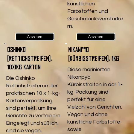
künstlichen
Farbstoffen und
Geschmacksverstärke
rn.
Ansehen
Ansehen
Oshinko
Nikanpyo
(Rettichstreifen),
(Kürbisstreifen), 1kg
10x1kg Karton
Diese marinierten
Nikanpyo
Die Oshinko
Kürbisstreifen in der 1-
Rettichstreifen in der
kg-Packung sind
praktischen 10 x 1-kg-
perfekt für eine
Kartonverpackung
Vielzahl von Gerichten.
sind perfekt, um Ihre
Vegan und ohne
Gerichte zu verfeinern.
künstliche Farbstoffe
Eingelegt und süßlich,
sowie
sind sie vegan,