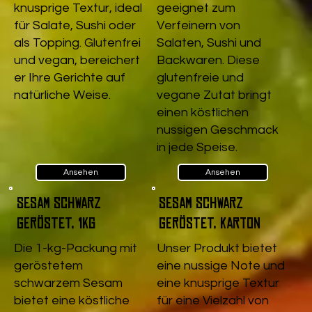
knusprige Textur, ideal
geeignet zum
für Salate, Sushi oder
Verfeinern von
als Topping. Glutenfrei
Salaten, Sushi und
und vegan, bereichert
Backwaren. Diese
er Ihre Gerichte auf
glutenfreie und
natürliche Weise.
vegane Zutat bringt
einen köstlichen
nussigen Geschmack
in jede Speise.
Ansehen
Ansehen
Sesam schwarz
Sesam schwarz
geröstet, 1kg
geröstet, Karton
Die 1-kg-Packung mit
Unser Produkt bietet
geröstetem
eine nussige Note und
schwarzem Sesam
eine knusprige Textur
bietet eine köstliche
für eine Vielzahl von