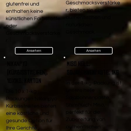
Geschmacksverstärke
glutenfrei und
r, bieten sie einen
enthalten keine
authentischen und
künstlichen Farbstoffe
natürlichen
oder
Geschmack.
Geschmacksverstärke
r.
Ansehen
Ansehen
Nikanpyo
Miso Hell,
(Kürbisstreifen),
Sojabohnenpaste, 1kg
10x1kg, Karton
In der 1-kg-Packung ist
unsere helle
Die 10 x 1-kg
Sojabohnenpaste,
Packungen Nikanpyo
Shinshuichi Miso,
Kürbisstreifen bieten
perfekt für die
eine köstliche und
Zubereitung von
gesunde Option für
authentischen
Ihre Gerichte.