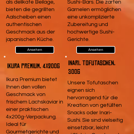
als delikate Beilage,
Sushi-Bars. Die zarten
bieten die gegrillten
Garnelen ermöglichen
Aalscheiben einen
eine unkomplizierte
authentischen
Zubereitung und
Geschmack aus der
hochwertige Sushi-
japanischen Küche.
Gerichte.
Ansehen
Ansehen
Inari, Tofutaschen,
Ikura Premium, 4x200g
300g
Ikura Premium bietet
Unsere Tofutaschen
Ihnen den vollen
eignen sich
Geschmack von
hervorragend für die
frischem Lachskaviar in
Kreation von gefüllten
einer praktischen
Snacks oder Inari-
4x200g-Verpackung.
Sushi. Sie sind vielseitig
Ideal für
einsetzbar, leicht
Gourmetgerichte und