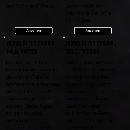
aus Süße und Würze.
Geschmack, den
asiatische Gerichte
benötigen.
Ansehen
Ansehen
Noriblätter Original
Noriblätter Original
Halb, Karton
ganz, Packung
Der Karton mit Original
Unsere Noriblätter sind
Halb-Noriblättern ist
perfekt für Sushi und
die ideale Wahl für
andere asiatische
professionelle Küchen,
Spezialitäten. Ganz
die auf frische und
und von hoher Qualität,
hochwertige Zutaten
verleihen sie Ihren
setzen. Diese Algen
Gerichten eine
sorgen für den
authentische Textur
authentischen
und einen einzigartigen
Geschmack und die
Geschmack.