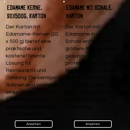
Edamame Kerne,
Edamame mit Schale,
20x500g, Karton
Karton
Der Karton mit
Der Karton mit
Edamame-Kernen (20
Edamame in der
x 500 g) bietet eine
Schale enthält eine
praktische und
größere Menge dieser
kosteneffiziente
gesunden,
Lösung für
proteinreichen Bohnen.
Restaurants und
Perfekt als Snack oder
Catering. Die kernigen
Beilage zu asiatischen
Bohnen sind vielseitig
Gerichten, bieten sie
einsetzbar und sorgen
eine frische, nahrhafte
für eine gesunde,
und authentische
leckere Ergänzung in
Ergänzung.
vielen Gerichten.
Ansehen
Ansehen