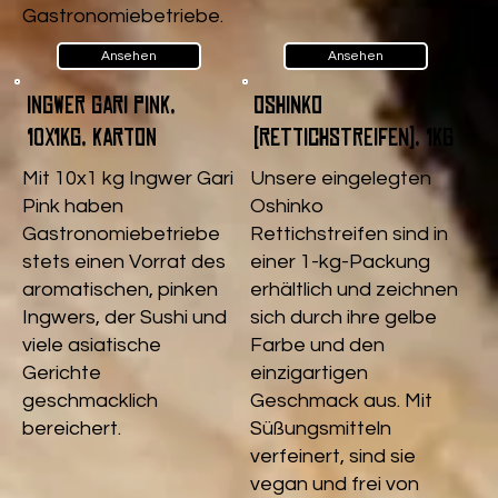
Gastronomiebetriebe.
Ansehen
Ansehen
Ingwer Gari pink,
Oshinko
10x1kg, Karton
(Rettichstreifen), 1kg
Mit 10x1 kg Ingwer Gari
Unsere eingelegten
Pink haben
Oshinko
Gastronomiebetriebe
Rettichstreifen sind in
stets einen Vorrat des
einer 1-kg-Packung
aromatischen, pinken
erhältlich und zeichnen
Ingwers, der Sushi und
sich durch ihre gelbe
viele asiatische
Farbe und den
Gerichte
einzigartigen
geschmacklich
Geschmack aus. Mit
bereichert.
Süßungsmitteln
verfeinert, sind sie
vegan und frei von