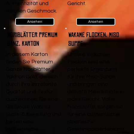
Authentizität und
Gericht.
frischen Geschmack.
Ansehen
Ansehen
Noriblätter Premium
Wakame Flocken, Miso
Ganz, Karton
Suppe
In diesem Karton
Unsere Wakame-
finden Sie Premium
Flocken sind eine
Ganze Noriblätter,
perfekte Ergänzung
Yakinori Gold, die sich
für Ihre Miso-Suppe
durch ihre exzellente
und bringen eine
Qualität und Textur
delikate Meeresnote in
auszeichnen. Sie sind
jedes Gericht. Voller
die ideale Wahl für
Nährstoffe, sorgen sie
Sushi-Zubereitung und
für eine authentische
bieten eine
japanische
authentische,
Geschmackserfahrung