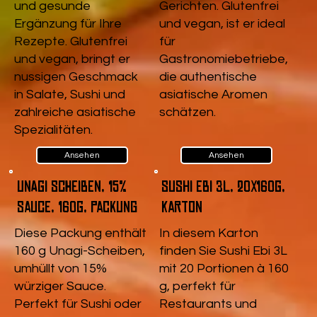
und gesunde
Gerichten. Glutenfrei
Ergänzung für Ihre
und vegan, ist er ideal
Rezepte. Glutenfrei
für
und vegan, bringt er
Gastronomiebetriebe,
nussigen Geschmack
die authentische
in Salate, Sushi und
asiatische Aromen
zahlreiche asiatische
schätzen.
Spezialitäten.
Ansehen
Ansehen
Unagi Scheiben, 15%
Sushi Ebi 3L, 20x160g,
Sauce, 160g, Packung
Karton
Diese Packung enthält
In diesem Karton
160 g Unagi-Scheiben,
finden Sie Sushi Ebi 3L
umhüllt von 15%
mit 20 Portionen à 160
würziger Sauce.
g, perfekt für
Perfekt für Sushi oder
Restaurants und