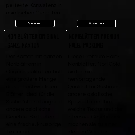
perfekte Konsistenz in
asiatischen Gerichten.
Ansehen
Ansehen
Noriblätter Original
Noriblätter Premium
ganz, Karton
Halb, Packung
Der Karton mit ganzen
Diese Premium Halb-
Noriblättern in
Noriblätter, Nori Gold,
Originalqualität enthält
bieten eine
eine größere Menge
hervorragende
dieser hochwertigen
Qualität für Sushi und
Blätter, ideal für die
andere asiatische
Sushi-Zubereitung und
Spezialitäten. Ihre
andere asiatische
weiche Textur und der
Gerichte. Sie bieten
intensive Geschmack
eine frische, knusprige
machen sie zu einer
Textur und
idealen Wahl für