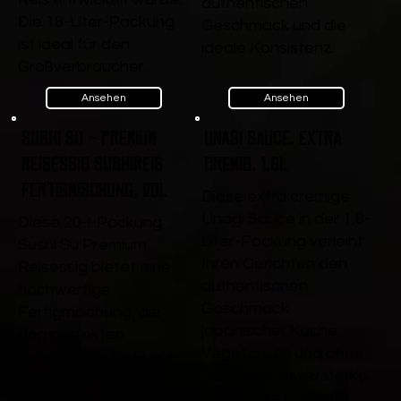
authentischen
Die 18-Liter-Packung
Geschmack und die
ist ideal für den
ideale Konsistenz.
Großverbraucher.
Ansehen
Ansehen
Sushi Su - Premium
Unagi Sauce, extra
Reisessig Sushireis
cremig, 1,8L
Fertigmischung, 20l
Diese extra cremige
Unagi Sauce in der 1,8-
Diese 20-l-Packung
Liter-Packung verleiht
Sushi Su Premium
Ihren Gerichten den
Reisessig bietet eine
authentischen
hochwertige
Geschmack
Fertigmischung, die
japanischer Küche.
den perfekten
Vegetarisch und ohne
Geschmack für Sushi-
Geschmacksverstärke
Reis liefert. Ideal für
r, ist sie die perfekte