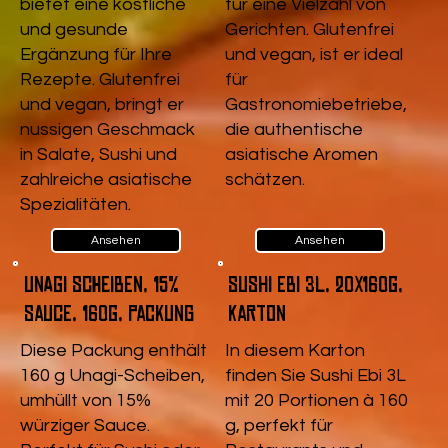
bietet eine köstliche
für eine Vielzahl von
und gesunde
Gerichten. Glutenfrei
Ergänzung für Ihre
und vegan, ist er ideal
Rezepte. Glutenfrei
für
und vegan, bringt er
Gastronomiebetriebe,
nussigen Geschmack
die authentische
in Salate, Sushi und
asiatische Aromen
zahlreiche asiatische
schätzen.
Spezialitäten.
Ansehen
Ansehen
Unagi Scheiben, 15%
Sushi Ebi 3L, 20x160g,
Sauce, 160g, Packung
Karton
Diese Packung enthält
In diesem Karton
160 g Unagi-Scheiben,
finden Sie Sushi Ebi 3L
umhüllt von 15%
mit 20 Portionen à 160
würziger Sauce.
g, perfekt für