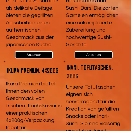
Perfekt für Sushi oder
Restaurants und
als delikate Beilage,
Sushi-Bars. Die zarten
bieten die gegrillten
Garnelen ermöglichen
Aalscheiben einen
eine unkomplizierte
authentischen
Zubereitung und
Geschmack aus der
hochwertige Sushi-
japanischen Küche.
Gerichte.
Ansehen
Ansehen
Inari, Tofutaschen,
Ikura Premium, 4x200g
300g
Ikura Premium bietet
Unsere Tofutaschen
Ihnen den vollen
eignen sich
Geschmack von
hervorragend für die
frischem Lachskaviar in
Kreation von gefüllten
einer praktischen
Snacks oder Inari-
4x200g-Verpackung.
Sushi. Sie sind vielseitig
Ideal für
einsetzbar, leicht