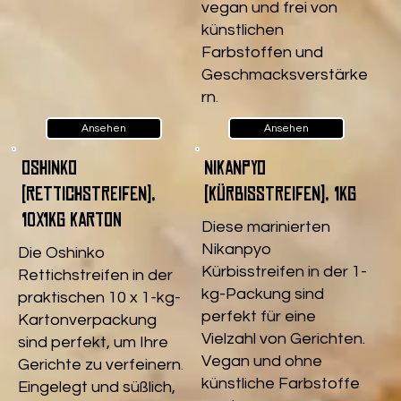
vegan und frei von
künstlichen
Farbstoffen und
Geschmacksverstärke
rn.
Ansehen
Ansehen
Oshinko
Nikanpyo
(Rettichstreifen),
(Kürbisstreifen), 1kg
10x1kg Karton
Diese marinierten
Nikanpyo
Die Oshinko
Kürbisstreifen in der 1-
Rettichstreifen in der
kg-Packung sind
praktischen 10 x 1-kg-
perfekt für eine
Kartonverpackung
Vielzahl von Gerichten.
sind perfekt, um Ihre
Vegan und ohne
Gerichte zu verfeinern.
künstliche Farbstoffe
Eingelegt und süßlich,