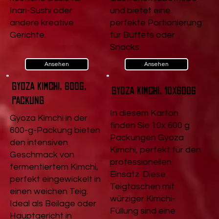
Inari-Sushi oder
und bietet eine
andere kreative
perfekte Portionierung
Gerichte.
für Buffets oder
Snacks.
Ansehen
Ansehen
Gyoza Kimchi, 600g,
Gyoza Kimchi, 10x600g
Packung
In diesem Karton
Gyoza Kimchi in der
finden Sie 10x 600 g
600-g-Packung bieten
Packungen Gyoza
den intensiven
Kimchi, perfekt für den
Geschmack von
professionellen
fermentiertem Kimchi,
Einsatz. Diese
perfekt eingewickelt in
Teigtaschen mit
einen weichen Teig.
würziger Kimchi-
Ideal als Beilage oder
Füllung sind eine
Hauptgericht in