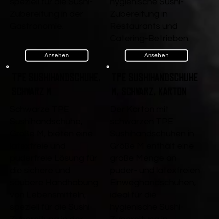
speziell für die Sushi-
hygienische Sushi-
Zubereitung in der
Zubereitung in
Gastronomie.
Restaurants und
Catering-Betrieben.
Ansehen
Ansehen
TPE Sushihandschuhe,
TPE Sushihandschuhe
Schwarz M
M, Schwarz, Karton
Schwarze TPE
Der Karton mit
Sushihandschuhe,
schwarzen TPE
Größe M, bieten eine
Sushihandschuhen in
latexfreie und
Größe M enthält eine
puderfreie Lösung für
große Menge an
die sichere und
puder- und latexfreien
saubere Handhabung
Einweghandschuhen,
von Lebensmitteln,
ideal für die
speziell für die Sushi-
hygienische Sushi-