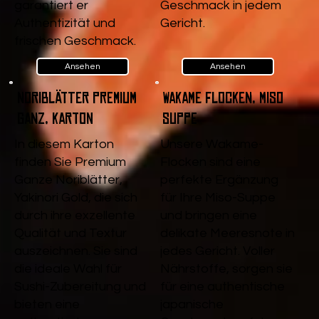
garantiert er
Geschmack in jedem
Authentizität und
Gericht.
frischen Geschmack.
Ansehen
Ansehen
Noriblätter Premium
Wakame Flocken, Miso
Ganz, Karton
Suppe
In diesem Karton
Unsere Wakame-
finden Sie Premium
Flocken sind eine
Ganze Noriblätter,
perfekte Ergänzung
Yakinori Gold, die sich
für Ihre Miso-Suppe
durch ihre exzellente
und bringen eine
Qualität und Textur
delikate Meeresnote in
auszeichnen. Sie sind
jedes Gericht. Voller
die ideale Wahl für
Nährstoffe, sorgen sie
Sushi-Zubereitung und
für eine authentische
bieten eine
japanische