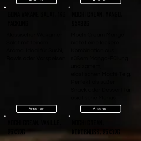
Ansehen
Ansehen
Goma Wakame Salat, 1kg
Mochi Cream, Mango,
Packung
25x32g
Klassischer Wakame-
Mochi Cream Mango
Salat mit feinem
bietet eine leckere
Aroma. Ideal für Sushi,
Kombination aus
Bowls oder Vorspeisen.
süßem Mango-Füllung
und zartem,
elastischen Mochi-Teig.
Perfekt als süßer
Snack oder Dessert für
asiatische Menüs.
Ansehen
Ansehen
Mochi Cream, Vanille,
Mochi Cream,
25x32g
Kokosnuss, 25x32g