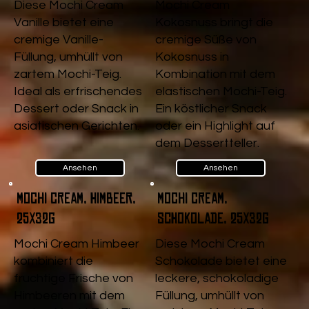
Diese Mochi Cream
Mochi Cream
Vanille bietet eine
Kokosnuss bringt die
cremige Vanille-
cremige Süße von
Füllung, umhüllt von
Kokosnuss in
zartem Mochi-Teig.
Kombination mit dem
Ideal als erfrischendes
elastischen Mochi-Teig.
Dessert oder Snack in
Ein köstlicher Snack
asiatischen Gerichten.
oder ein Highlight auf
dem Dessertteller.
Ansehen
Ansehen
Mochi Cream, Himbeer,
Mochi Cream,
25x32g
Schokolade, 25x32g
Mochi Cream Himbeer
Diese Mochi Cream
kombiniert die
Schokolade bietet eine
fruchtige Frische von
leckere, schokoladige
Himbeeren mit dem
Füllung, umhüllt von