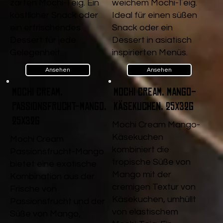
zarten Mochi-Teig. Ein
weichem Mochi-Teig.
köstlicher Snack oder
Ideal für einen süßen
ein erfrischendes
Snack oder ein
Dessert für jede
Dessert in asiatisch
Gelegenheit.
inspirierten Menüs.
Ansehen
Ansehen
Mochi Cream,
Mochi Cream, Mango-
Passionsfrucht-Mango,
Käsekuchen, 25x32g
25x32g
Mochi Cream Mango-
Käsekuchen
Mochi Cream
kombiniert die
Passionsfrucht-Mango
tropische Süße von
bietet eine exotische
Mango mit der
Kombination aus der
cremigen Textur von
Frische von
Käsekuchen, umhüllt
Passionsfrucht und der
von elastischem
Süße von Mango,