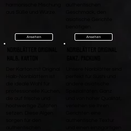
harmonische Mischung
authentischen
aus Süße und Würze.
Geschmack, den
asiatische Gerichte
benötigen.
Ansehen
Ansehen
Noriblätter Original
Noriblätter Original
Halb, Karton
ganz, Packung
Der Karton mit Original
Unsere Noriblätter sind
Halb-Noriblättern ist
perfekt für Sushi und
die ideale Wahl für
andere asiatische
professionelle Küchen,
Spezialitäten. Ganz
die auf frische und
und von hoher Qualität,
hochwertige Zutaten
verleihen sie Ihren
setzen. Diese Algen
Gerichten eine
sorgen für den
authentische Textur
authentischen
und einen einzigartigen