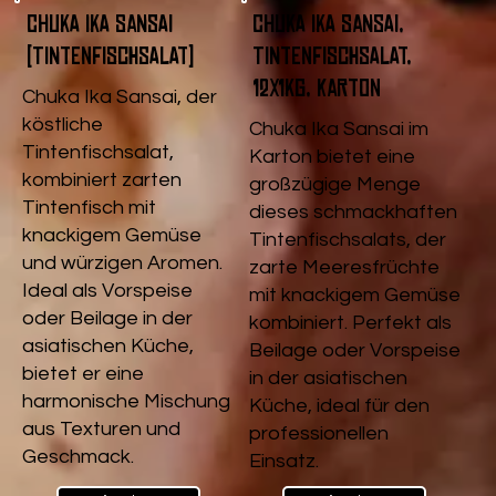
Chuka Ika Sansai
Chuka Ika Sansai,
(Tintenfischsalat)
Tintenfischsalat,
12x1kg, Karton
Chuka Ika Sansai, der
köstliche
Chuka Ika Sansai im
Tintenfischsalat,
Karton bietet eine
kombiniert zarten
großzügige Menge
Tintenfisch mit
dieses schmackhaften
knackigem Gemüse
Tintenfischsalats, der
und würzigen Aromen.
zarte Meeresfrüchte
Ideal als Vorspeise
mit knackigem Gemüse
oder Beilage in der
kombiniert. Perfekt als
asiatischen Küche,
Beilage oder Vorspeise
bietet er eine
in der asiatischen
harmonische Mischung
Küche, ideal für den
aus Texturen und
professionellen
Geschmack.
Einsatz.