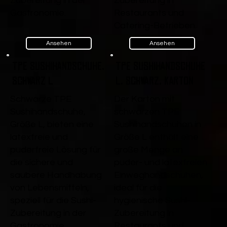
Zubereitung in der
Zubereitung in
Gastronomie.
Restaurants und
Catering-Betrieben.
Ansehen
Ansehen
TPE Sushihandschuhe,
TPE Sushihandschuhe
Schwarz L
L, Schwarz, Karton
Schwarze TPE
Der Karton mit
Sushihandschuhe,
schwarzen TPE
Größe L, bieten eine
Sushihandschuhen in
latexfreie und
Größe L enthält eine
puderfreie Lösung für
große Menge an
die sichere und
puder- und latexfreien
saubere Handhabung
Einweghandschuhen,
von Lebensmitteln,
ideal für die
speziell für die Sushi-
hygienische Sushi-
Zubereitung in der
Zubereitung in
Gastronomie.
Restaurants und