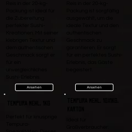
Reis in der 20-kg-
Reis in der 20-kg-
Packung ist ideal für
Packung ist sorgfältig
die Zubereitung
ausgewählt, um die
perfekter Sushi-
ideale Textur und den
Kreationen. Mit seiner
authentischen
klebrigen Textur und
Geschmack zu
dem authentischen
garantieren. Er sorgt
Geschmack sorgt er
für ein perfektes Sushi-
für ein
Erlebnis, das Gäste
unvergleichliches
begeistert.
Sushi-Erlebnis.
Ansehen
Ansehen
Tempura Mehl, 10x1kg,
Tempura Mehl, 1kg
Karton
Perfekt für knusprige
Ideal für
Tempura-
Großverbraucher:
Spezialitäten: Dieses