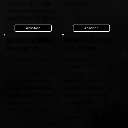
Geschmack und die
Geschmack.
perfekte Konsistenz in
asiatischen Gerichten.
Ansehen
Ansehen
Noriblätter Original
Noriblätter Premium
ganz, Karton
Halb, Packung
Der Karton mit ganzen
Diese Premium Halb-
Noriblättern in
Noriblätter, Nori Gold,
Originalqualität enthält
bieten eine
eine größere Menge
hervorragende
dieser hochwertigen
Qualität für Sushi und
Blätter, ideal für die
andere asiatische
Sushi-Zubereitung und
Spezialitäten. Ihre
andere asiatische
weiche Textur und der
Gerichte. Sie bieten
intensive Geschmack
eine frische, knusprige
machen sie zu einer