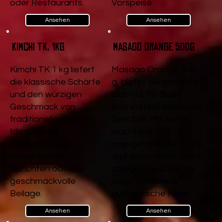
oder Restaurants.
Vorspeise.
Ansehen
Ansehen
Kimchi TK, 1kg
Masago Orange 500g
Kimchi TK 1 kg liefert
Masago Orange, 500
die klassische Schärfe
g, bietet die perfekte
und den würzigen
Garnitur für Sushi,
Geschmack von
Sashimi und asiatische
traditionellem Kimchi.
Gerichte. Mit seiner
Ideal für die
leuchtend
Verwendung in
orangefarbenen Optik
koreanischen
und dem milden, leicht
Gerichten oder als
salzigen Geschmack
geschmackvolle
sorgt es für eine
Beilage.
authentische Note.
Ansehen
Ansehen