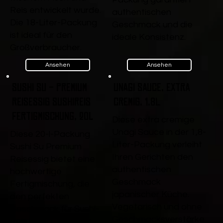
Reis entwickelt wurde.
authentischen
Die 18-Liter-Packung
Geschmack und die
ist ideal für den
ideale Konsistenz.
Großverbraucher.
Ansehen
Ansehen
Sushi Su - Premium
Unagi Sauce, extra
Reisessig Sushireis
cremig, 1,8L
Fertigmischung, 20l
Diese extra cremige
Unagi Sauce in der 1,8-
Diese 20-l-Packung
Liter-Packung verleiht
Sushi Su Premium
Ihren Gerichten den
Reisessig bietet eine
authentischen
hochwertige
Geschmack
Fertigmischung, die
japanischer Küche.
den perfekten
Vegetarisch und ohne
Geschmack für Sushi-
Geschmacksverstärke
Reis liefert. Ideal für