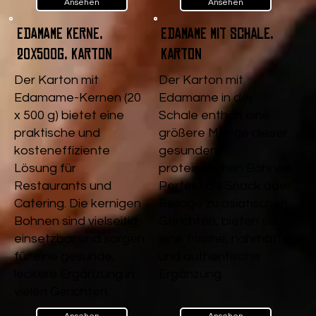
Ansehen
Ansehen
Edamame Kerne,
Edamame mit Schale,
20x500g, Karton
Karton
Der Karton mit
Der Karton mit
Edamame-Kernen (20
Edamame in der
x 500 g) bietet eine
Schale enthält eine
praktische und
größere Menge dieser
kosteneffiziente
gesunden,
Lösung für
proteinreichen Bohnen.
Restaurants und
Perfekt als Snack oder
Catering. Die kernigen
Beilage zu asiatischen
Bohnen sind vielseitig
Gerichten, bieten sie
einsetzbar und sorgen
eine frische, nahrhafte
für eine gesunde,
und authentische
leckere Ergänzung in
Ergänzung.
vielen Gerichten.