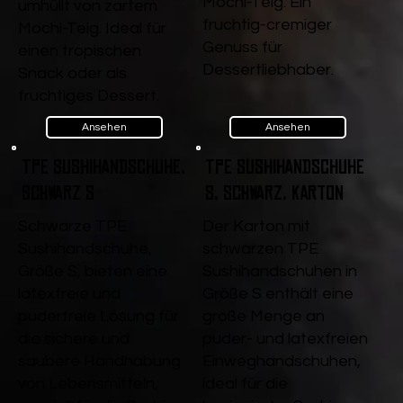
Mochi-Teig. Ein
umhüllt von zartem
fruchtig-cremiger
Mochi-Teig. Ideal für
Genuss für
einen tropischen
Dessertliebhaber.
Snack oder als
fruchtiges Dessert.
Ansehen
Ansehen
TPE Sushihandschuhe,
TPE Sushihandschuhe
Schwarz S
S, Schwarz, Karton
Schwarze TPE
Der Karton mit
Sushihandschuhe,
schwarzen TPE
Größe S, bieten eine
Sushihandschuhen in
latexfreie und
Größe S enthält eine
puderfreie Lösung für
große Menge an
die sichere und
puder- und latexfreien
saubere Handhabung
Einweghandschuhen,
von Lebensmitteln,
ideal für die