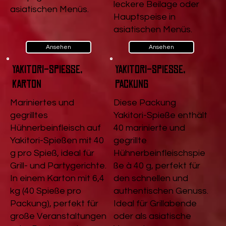
leckere Beilage oder
asiatischen Menüs.
Hauptspeise in
asiatischen Menüs.
Ansehen
Ansehen
Yakitori-Spieße,
Yakitori-Spieße,
Karton
Packung
Mariniertes und
Diese Packung
gegrilltes
Yakitori-Spieße enthält
Hühnerbeinfleisch auf
40 marinierte und
Yakitori-Spießen mit 40
gegrillte
g pro Spieß, ideal für
Hühnerbeinfleischspie
Grill- und Partygerichte.
ße à 40 g, perfekt für
In einem Karton mit 6,4
den schnellen und
kg (40 Spieße pro
authentischen Genuss.
Packung), perfekt für
Ideal für Grillabende
große Veranstaltungen
oder als asiatische