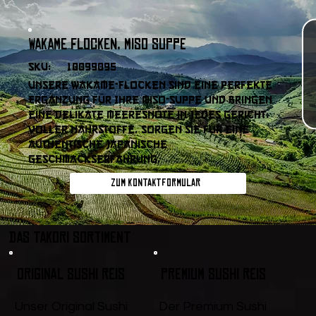
Wakame Flocken, Miso Suppe
SKU:
10099095
Unsere Wakame-Flocken sind eine perfekte
Ergänzung für Ihre Miso-Suppe und bringen
eine delikate Meeresnote in jedes Gericht.
Voller Nährstoffe, sorgen sie für eine
authentische japanische
Geschmackserfahrung.
Zum Kontaktformular
DAS TAKORI SORTIMENT
Original Sushi Reis
Premium Sushi Reis
Unser Original Sushi
Der Premium Sushi