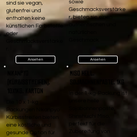
sowie
sind sie vegan,
Geschmacksverstärke
glutenfrei und
r, bieten sie einen
enthalten keine
authentischen und
künstlichen Farbstoffe
natürlichen
oder
Geschmack.
Geschmacksverstärke
r.
Ansehen
Ansehen
Nikanpyo
Miso Hell,
(Kürbisstreifen),
Sojabohnenpaste, 1kg
10x1kg, Karton
In der 1-kg-Packung ist
unsere helle
Die 10 x 1-kg
Sojabohnenpaste,
Packungen Nikanpyo
Shinshuichi Miso,
Kürbisstreifen bieten
perfekt für die
eine köstliche und
Zubereitung von
gesunde Option für