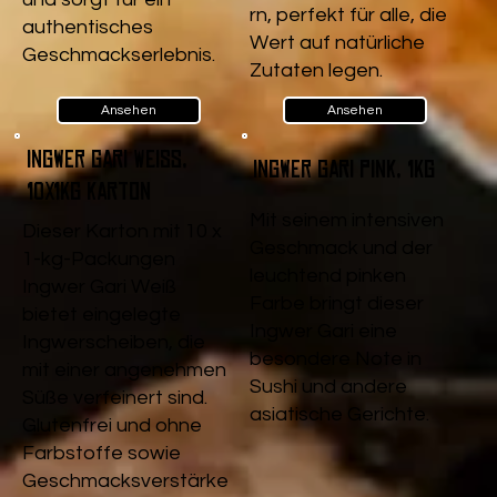
rn, perfekt für alle, die
authentisches
Wert auf natürliche
Geschmackserlebnis.
Zutaten legen.
Ansehen
Ansehen
Ingwer Gari Weiß,
Ingwer Gari pink, 1kg
10x1kg Karton
Mit seinem intensiven
Dieser Karton mit 10 x
Geschmack und der
1-kg-Packungen
leuchtend pinken
Ingwer Gari Weiß
Farbe bringt dieser
bietet eingelegte
Ingwer Gari eine
Ingwerscheiben, die
besondere Note in
mit einer angenehmen
Sushi und andere
Süße verfeinert sind.
asiatische Gerichte.
Glutenfrei und ohne
Farbstoffe sowie
Geschmacksverstärke