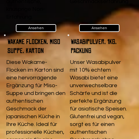
authentische,
Geschmackserfahrung
knusprige Nori-
.
Erfahrung.
Ansehen
Ansehen
Wakame Flocken, Miso
Wasabipulver, 1kg,
Suppe, Karton
Packung
Diese Wakame-
Unser Wasabipulver
Flocken im Karton sind
mit 10% echtem
eine hervorragende
Wasabi bietet eine
Ergänzung für Miso-
unverwechselbare
Suppe und bringen den
Schärfe und ist die
authentischen
perfekte Ergänzung
Geschmack der
für asiatische Speisen.
japanischen Küche in
Glutenfrei und vegan,
Ihre Küche. Ideal für
sorgt es für einen
professionelle Küchen,
authentischen