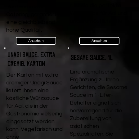
r, ist sie die perfekte
Restaurants und
Würzsauce für Aal und
Catering, garantiert sie
andere Köstlichkeiten.
eine gleichbleibend
hohe Qualität.
Ansehen
Ansehen
Unagi Sauce, extra
Sesame Sauce, 1l
cremig, Karton
Eine aromatische
Der Karton mit extra
Ergänzung zu Ihren
cremiger Unagi Sauce
Gerichten, die Sesame
liefert Ihnen eine
Sauce im 1-Liter-
köstliche Würzsauce
Behälter eignet sich
für Aal, die in der
hervorragend für die
Gastronomie vielseitig
Zubereitung von
eingesetzt werden
asiatischen
kann. Vegetarisch und
Spezialitäten. Sie
ohne