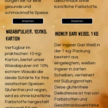
sorgen sie für eine
Geschmack ohne
gesunde und
künstliche Farbstoffe.
schmackhafte Speise.
Ansehen
Ansehen
Wasabipulver, 10x1kg,
Ingwer Gari Weiß, 1 kg
Karton
Der Ingwer Gari Weiß in
Verfügbar im
der 1-kg-Packung
praktischen 10-kg-
besteht aus
Karton, bietet unser
eingelegtem, weißen
Wasabipulver mit 10%
Ingwer in zarten
echtem Wasabi die
Scheiben, verfeinert
ideale Schärfe für Ihre
mit Süßungsmitteln.
asiatischen Speisen.
Diese glutenfreie
Glutenfrei und vegan,
Delikatesse ist frei von
wird es ohne künstliche
Farbstoffen und
Farbstoffe hergestellt
Geschmacksverstärke
und sorgt für ein