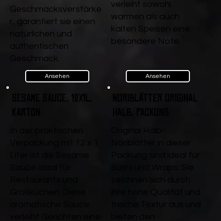
verleiht sowohl
Geschmacksverstärke
warmen als auch
r, garantiert sie einen
kalten Speisen eine
natürlichen und
besondere Note.
authentischen
Geschmack.
Ansehen
Ansehen
Sesame Sauce, 12x1l,
Noriblätter Original
Karton
halb, Packung
In der praktischen
Original Halb-
Verpackung mit 12 x 1
Noriblätter in dieser
Liter ist die Sesame
Packung sind ideal für
Sauce ideal für
Sushi und Wraps. Sie
Restaurants und
zeichnen sich durch
Großküchen. Diese
ihre hohe Qualität und
aromatische Sauce
frische Textur aus und
verleiht Gerichten eine
bieten den