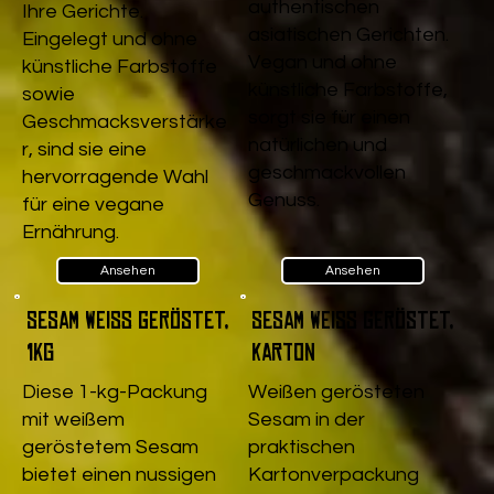
authentischen
Ihre Gerichte.
asiatischen Gerichten.
Eingelegt und ohne
Vegan und ohne
künstliche Farbstoffe
künstliche Farbstoffe,
sowie
sorgt sie für einen
Geschmacksverstärke
natürlichen und
r, sind sie eine
geschmackvollen
hervorragende Wahl
Genuss.
für eine vegane
Ernährung.
Ansehen
Ansehen
Sesam weiß geröstet,
Sesam weiß geröstet,
1kg
Karton
Diese 1-kg-Packung
Weißen gerösteten
mit weißem
Sesam in der
geröstetem Sesam
praktischen
bietet einen nussigen
Kartonverpackung