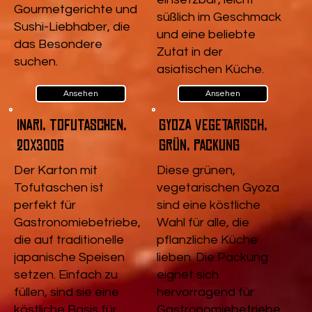
Gourmetgerichte und
süßlich im Geschmack
Sushi-Liebhaber, die
und eine beliebte
das Besondere
Zutat in der
suchen.
asiatischen Küche.
Ansehen
Ansehen
Inari, Tofutaschen,
Gyoza vegetarisch,
20x300g
Grün, Packung
Der Karton mit
Diese grünen,
Tofutaschen ist
vegetarischen Gyoza
perfekt für
sind eine köstliche
Gastronomiebetriebe,
Wahl für alle, die
die auf traditionelle
pflanzliche Küche
japanische Speisen
lieben. Die Packung
setzen. Einfach zu
eignet sich
füllen, sind sie eine
hervorragend für
köstliche Basis für
Gastronomiebetriebe