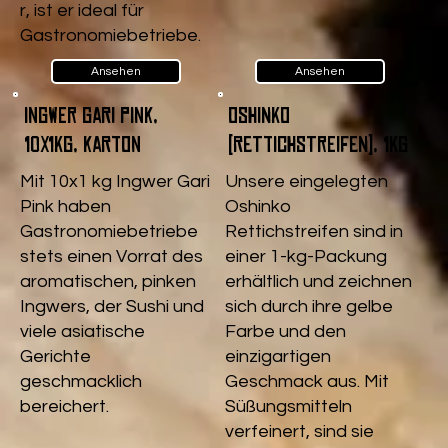
r, ist er ideal für
Gastronomiebetriebe.
Ansehen
Ansehen
Ingwer Gari pink,
Oshinko
10x1kg, Karton
(Rettichstreifen), 1kg
Mit 10x1 kg Ingwer Gari
Unsere eingelegten
Pink haben
Oshinko
Gastronomiebetriebe
Rettichstreifen sind in
stets einen Vorrat des
einer 1-kg-Packung
aromatischen, pinken
erhältlich und zeichnen
Ingwers, der Sushi und
sich durch ihre gelbe
viele asiatische
Farbe und den
Gerichte
einzigartigen
geschmacklich
Geschmack aus. Mit
bereichert.
Süßungsmitteln
verfeinert, sind sie