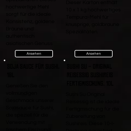
Dieser Karton enthält
hochwertige Mehl
10 x 1 kg hochwertiges
sorgt für die ideale
Tempura-Mehl für
Konsistenz, goldene
knusprige, goldbraune
Bräune und
Spezialitäten.
authentisch
asiatischen Genuss.
Ansehen
Ansehen
Soja Sauce für Sushi,
Sushi Su - Original
18l
Reisessig Sushireis
Fertigmischung, 10l
Genießen Sie den
vollmundigen
Sushi Su Original
Geschmack unserer
Reisessig ist die ideale
Sojasauce für Sushi,
Fertigmischung für die
die speziell für die
Zubereitung von
Verwendung mit
Sushireis. Diese 10-l-
frischem Fisch und
Packung garantiert