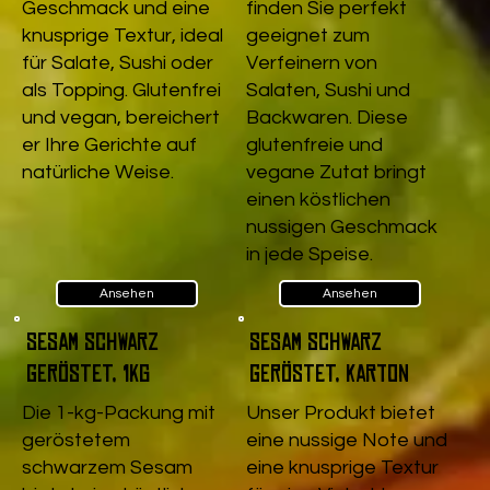
Geschmack und eine
finden Sie perfekt
knusprige Textur, ideal
geeignet zum
für Salate, Sushi oder
Verfeinern von
als Topping. Glutenfrei
Salaten, Sushi und
und vegan, bereichert
Backwaren. Diese
er Ihre Gerichte auf
glutenfreie und
natürliche Weise.
vegane Zutat bringt
einen köstlichen
nussigen Geschmack
in jede Speise.
Ansehen
Ansehen
Sesam schwarz
Sesam schwarz
geröstet, 1kg
geröstet, Karton
Die 1-kg-Packung mit
Unser Produkt bietet
geröstetem
eine nussige Note und
schwarzem Sesam
eine knusprige Textur