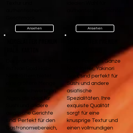
Textur und
idealen Wahl für
authentischen
authentische Gerichte.
Geschmack.
Ansehen
Ansehen
Noriblätter Premium
Noriblätter Premium
Halb, Karton
Ganz, Packung
Der praktische Karton
Diese Premium Ganze
mit Nori Gold Halb-
Noriblätter, Yakinori
Noriblättern bietet
Gold, sind perfekt für
eine größere Menge
Sushi und andere
dieser hochwertigen
asiatische
Algen, die ideal für
Spezialitäten. Ihre
Sushi und andere
exquisite Qualität
asiatische Gerichte
sorgt für eine
sind. Perfekt für den
knusprige Textur und
Gastronomiebereich,
einen vollmundigen