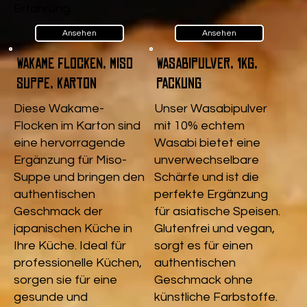
Erfahrung.
Ansehen
Ansehen
Wakame Flocken, Miso
Wasabipulver, 1kg,
Suppe, Karton
Packung
Diese Wakame-
Unser Wasabipulver
Flocken im Karton sind
mit 10% echtem
eine hervorragende
Wasabi bietet eine
Ergänzung für Miso-
unverwechselbare
Suppe und bringen den
Schärfe und ist die
authentischen
perfekte Ergänzung
Geschmack der
für asiatische Speisen.
japanischen Küche in
Glutenfrei und vegan,
Ihre Küche. Ideal für
sorgt es für einen
professionelle Küchen,
authentischen
sorgen sie für eine
Geschmack ohne
gesunde und
künstliche Farbstoffe.