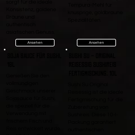
sorgt für die ideale
Tempura-Mehl für
Konsistenz, goldene
knusprige, goldbraune
Bräune und
Spezialitäten.
authentisch
asiatischen Genuss.
Ansehen
Ansehen
Soja Sauce für Sushi,
Sushi Su - Original
18l
Reisessig Sushireis
Fertigmischung, 10l
Genießen Sie den
vollmundigen
Sushi Su Original
Geschmack unserer
Reisessig ist die ideale
Sojasauce für Sushi,
Fertigmischung für die
die speziell für die
Zubereitung von
Verwendung mit
Sushireis. Diese 10-l-
frischem Fisch und
Packung garantiert
Reis entwickelt wurde.
authentischen