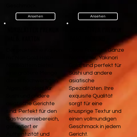
Geschmack.
Ansehen
Ansehen
Noriblätter Premium
Noriblätter Premium
Halb, Karton
Ganz, Packung
Der praktische Karton
Diese Premium Ganze
mit Nori Gold Halb-
Noriblätter, Yakinori
Noriblättern bietet
Gold, sind perfekt für
eine größere Menge
Sushi und andere
dieser hochwertigen
asiatische
Algen, die ideal für
Spezialitäten. Ihre
Sushi und andere
exquisite Qualität
asiatische Gerichte
sorgt für eine
sind. Perfekt für den
knusprige Textur und
Gastronomiebereich,
einen vollmundigen
garantiert er
Geschmack in jedem
Authentizität und
Gericht.