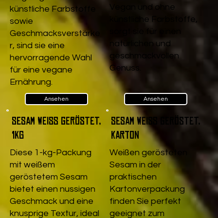
Vegan und ohne
künstliche Farbstoffe
künstliche Farbstoffe,
sowie
sorgt sie für einen
Geschmacksverstärke
natürlichen und
r, sind sie eine
geschmackvollen
hervorragende Wahl
Genuss.
für eine vegane
Ernährung.
Ansehen
Ansehen
Sesam weiß geröstet,
Sesam weiß geröstet,
1kg
Karton
Diese 1-kg-Packung
Weißen gerösteten
mit weißem
Sesam in der
geröstetem Sesam
praktischen
bietet einen nussigen
Kartonverpackung
Geschmack und eine
finden Sie perfekt
knusprige Textur, ideal
geeignet zum