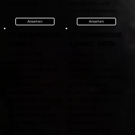
Gastronomie.
Restaurants und
Catering-Betrieben.
Ansehen
Ansehen
TPE Sushihandschuhe,
TPE Sushihandschuhe
Schwarz M
M, Schwarz, Karton
Schwarze TPE
Der Karton mit
Sushihandschuhe,
schwarzen TPE
Größe M, bieten eine
Sushihandschuhen in
latexfreie und
Größe M enthält eine
puderfreie Lösung für
große Menge an
die sichere und
puder- und latexfreien
saubere Handhabung
Einweghandschuhen,
von Lebensmitteln,
ideal für die
speziell für die Sushi-
hygienische Sushi-
Zubereitung in der
Zubereitung in
Gastronomie.
Restaurants und