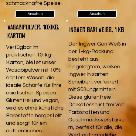
schmackhafte Speise.
Ansehen
Ansehen
Wasabipulver, 10x1kg,
Ingwer Gari Weiß, 1 kg
Karton
Der Ingwer Gari Weiß in
Verfügbar im
der 1-kg-Packung
praktischen 10-kg-
besteht aus
Karton, bietet unser
eingelegtem, weißen
Wasabipulver mit 10%
Ingwer in zarten
echtem Wasabi die
Scheiben, verfeinert
ideale Schärfe für Ihre
mit Süßungsmitteln.
asiatischen Speisen.
Diese glutenfreie
Glutenfrei und vegan,
Delikatesse ist frei von
wird es ohne künstliche
Farbstoffen und
Farbstoffe hergestellt
Geschmacksverstärke
und sorgt für ein
rn, perfekt für alle, die
authentisches
Wert auf natürliche