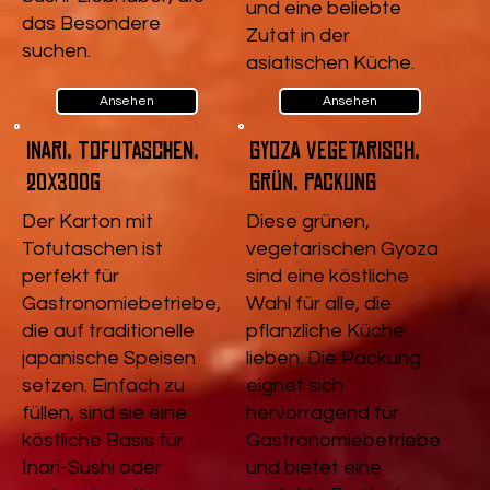
und eine beliebte
das Besondere
Zutat in der
suchen.
asiatischen Küche.
Ansehen
Ansehen
Inari, Tofutaschen,
Gyoza vegetarisch,
20x300g
Grün, Packung
Der Karton mit
Diese grünen,
Tofutaschen ist
vegetarischen Gyoza
perfekt für
sind eine köstliche
Gastronomiebetriebe,
Wahl für alle, die
die auf traditionelle
pflanzliche Küche
japanische Speisen
lieben. Die Packung
setzen. Einfach zu
eignet sich
füllen, sind sie eine
hervorragend für
köstliche Basis für
Gastronomiebetriebe
Inari-Sushi oder
und bietet eine