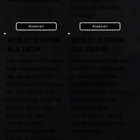
asiatische Gerichte
benötigen.
Ansehen
Ansehen
Noriblätter Original
Noriblätter Original
Halb, Karton
ganz, Packung
Der Karton mit Original
Unsere Noriblätter sind
Halb-Noriblättern ist
perfekt für Sushi und
die ideale Wahl für
andere asiatische
professionelle Küchen,
Spezialitäten. Ganz
die auf frische und
und von hoher Qualität,
hochwertige Zutaten
verleihen sie Ihren
setzen. Diese Algen
Gerichten eine
sorgen für den
authentische Textur
authentischen
und einen einzigartigen
Geschmack und die
Geschmack.
perfekte Konsistenz in