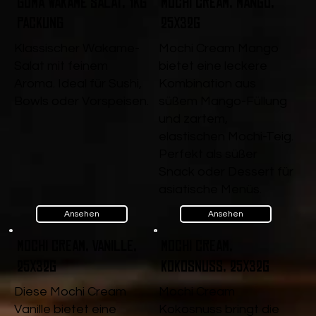
Goma Wakame Salat, 1kg
Mochi Cream, Mango,
Packung
25x32g
Klassischer Wakame-
Mochi Cream Mango
Salat mit feinem
bietet eine leckere
Aroma. Ideal für Sushi,
Kombination aus
Bowls oder Vorspeisen.
süßem Mango-Füllung
und zartem,
elastischen Mochi-Teig.
Perfekt als süßer
Snack oder Dessert für
asiatische Menüs.
Ansehen
Ansehen
Mochi Cream, Vanille,
Mochi Cream,
25x32g
Kokosnuss, 25x32g
Diese Mochi Cream
Mochi Cream
Vanille bietet eine
Kokosnuss bringt die