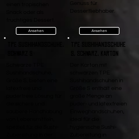
Genuss für
einen tropischen
Dessertliebhaber.
Snack oder als
fruchtiges Dessert.
Ansehen
Ansehen
TPE Sushihandschuhe,
TPE Sushihandschuhe
Schwarz S
S, Schwarz, Karton
Schwarze TPE
Der Karton mit
Sushihandschuhe,
schwarzen TPE
Größe S, bieten eine
Sushihandschuhen in
latexfreie und
Größe S enthält eine
puderfreie Lösung für
große Menge an
die sichere und
puder- und latexfreien
saubere Handhabung
Einweghandschuhen,
von Lebensmitteln,
ideal für die
speziell für die Sushi-
hygienische Sushi-
Zubereitung in der
Zubereitung in