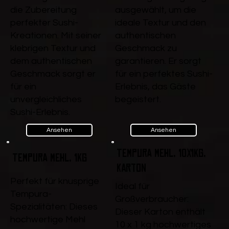
die Zubereitung
ausgewählt, um die
perfekter Sushi-
ideale Textur und den
Kreationen. Mit seiner
authentischen
klebrigen Textur und
Geschmack zu
dem authentischen
garantieren. Er sorgt
Geschmack sorgt er
für ein perfektes Sushi-
für ein
Erlebnis, das Gäste
unvergleichliches
begeistert.
Sushi-Erlebnis.
Ansehen
Ansehen
Tempura Mehl, 10x1kg,
Tempura Mehl, 1kg
Karton
Perfekt für knusprige
Ideal für
Tempura-
Großverbraucher:
Spezialitäten: Dieses
Dieser Karton enthält
hochwertige Mehl
10 x 1 kg hochwertiges