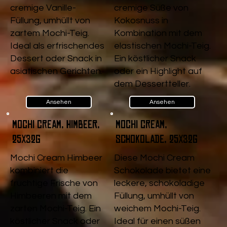
cremige Vanille-
cremige Süße von
Füllung, umhüllt von
Kokosnuss in
zartem Mochi-Teig.
Kombination mit dem
Ideal als erfrischendes
elastischen Mochi-Teig.
Dessert oder Snack in
Ein köstlicher Snack
asiatischen Gerichten.
oder ein Highlight auf
dem Dessertteller.
Ansehen
Ansehen
Mochi Cream, Himbeer,
Mochi Cream,
25x32g
Schokolade, 25x32g
Mochi Cream Himbeer
Diese Mochi Cream
kombiniert die
Schokolade bietet eine
fruchtige Frische von
leckere, schokoladige
Himbeeren mit dem
Füllung, umhüllt von
zarten Mochi-Teig. Ein
weichem Mochi-Teig.
köstlicher Snack oder
Ideal für einen süßen