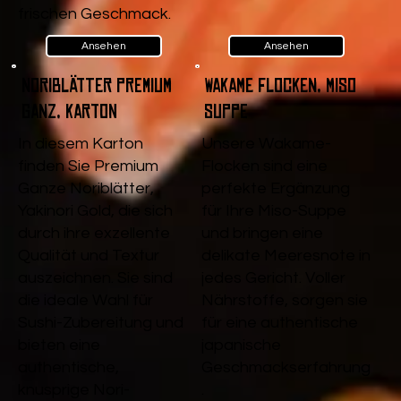
frischen Geschmack.
Ansehen
Ansehen
Noriblätter Premium
Wakame Flocken, Miso
Ganz, Karton
Suppe
In diesem Karton
Unsere Wakame-
finden Sie Premium
Flocken sind eine
Ganze Noriblätter,
perfekte Ergänzung
Yakinori Gold, die sich
für Ihre Miso-Suppe
durch ihre exzellente
und bringen eine
Qualität und Textur
delikate Meeresnote in
auszeichnen. Sie sind
jedes Gericht. Voller
die ideale Wahl für
Nährstoffe, sorgen sie
Sushi-Zubereitung und
für eine authentische
bieten eine
japanische
authentische,
Geschmackserfahrung
knusprige Nori-
.