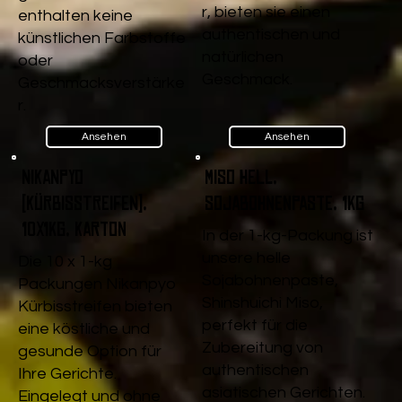
r, bieten sie einen
enthalten keine
authentischen und
künstlichen Farbstoffe
natürlichen
oder
Geschmack.
Geschmacksverstärke
r.
Ansehen
Ansehen
Nikanpyo
Miso Hell,
(Kürbisstreifen),
Sojabohnenpaste, 1kg
10x1kg, Karton
In der 1-kg-Packung ist
unsere helle
Die 10 x 1-kg
Sojabohnenpaste,
Packungen Nikanpyo
Shinshuichi Miso,
Kürbisstreifen bieten
perfekt für die
eine köstliche und
Zubereitung von
gesunde Option für
authentischen
Ihre Gerichte.
asiatischen Gerichten.
Eingelegt und ohne