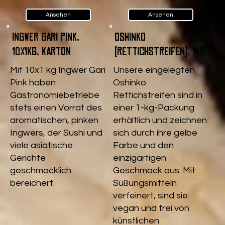
Ansehen
Ansehen
Ingwer Gari pink,
Oshinko
10x1kg, Karton
(Rettichstreifen), 1kg
Mit 10x1 kg Ingwer Gari
Unsere eingelegten
Pink haben
Oshinko
Gastronomiebetriebe
Rettichstreifen sind in
stets einen Vorrat des
einer 1-kg-Packung
aromatischen, pinken
erhältlich und zeichnen
Ingwers, der Sushi und
sich durch ihre gelbe
viele asiatische
Farbe und den
Gerichte
einzigartigen
geschmacklich
Geschmack aus. Mit
bereichert.
Süßungsmitteln
verfeinert, sind sie
vegan und frei von
künstlichen