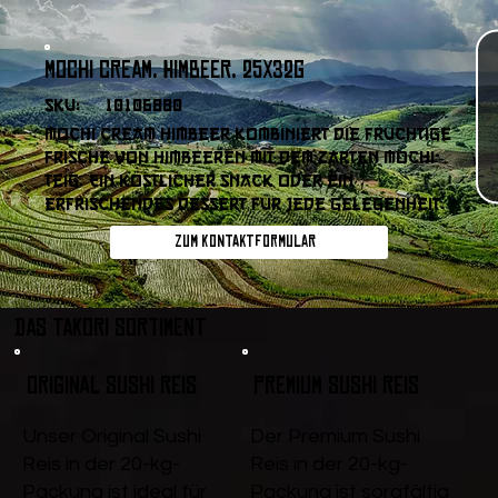
Mochi Cream, Himbeer, 25x32g
SKU:
10106880
Mochi Cream Himbeer kombiniert die fruchtige
Frische von Himbeeren mit dem zarten Mochi-
Teig. Ein köstlicher Snack oder ein
erfrischendes Dessert für jede Gelegenheit.
Zum Kontaktformular
DAS TAKORI SORTIMENT
Original Sushi Reis
Premium Sushi Reis
Unser Original Sushi
Der Premium Sushi
Reis in der 20-kg-
Reis in der 20-kg-
Packung ist ideal für
Packung ist sorgfältig