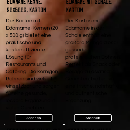
Edamame Kerne,
Edamame mit Schale,
20x500g, Karton
Karton
Der Karton mit
Der Karton mit
Edamame-Kernen (20
Edamame in der
x 500 g) bietet eine
Schale enthält eine
praktische und
größere Menge dieser
kosteneffiziente
gesunden,
Lösung für
proteinreichen Bohnen.
Restaurants und
Perfekt als Snack oder
Catering. Die kernigen
Beilage zu asiatischen
Bohnen sind vielseitig
Gerichten, bieten sie
einsetzbar und sorgen
eine frische, nahrhafte
für eine gesunde,
und authentische
leckere Ergänzung in
Ergänzung.
vielen Gerichten.
Ansehen
Ansehen