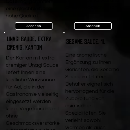
Würzsauce für Aal und
Catering, garantiert sie
andere Köstlichkeiten.
eine gleichbleibend
hohe Qualität.
Ansehen
Ansehen
Unagi Sauce, extra
Sesame Sauce, 1l
cremig, Karton
Eine aromatische
Der Karton mit extra
Ergänzung zu Ihren
cremiger Unagi Sauce
Gerichten, die Sesame
liefert Ihnen eine
Sauce im 1-Liter-
köstliche Würzsauce
Behälter eignet sich
für Aal, die in der
hervorragend für die
Gastronomie vielseitig
Zubereitung von
eingesetzt werden
asiatischen
kann. Vegetarisch und
Spezialitäten. Sie
ohne
verleiht sowohl
Geschmacksverstärke
warmen als auch