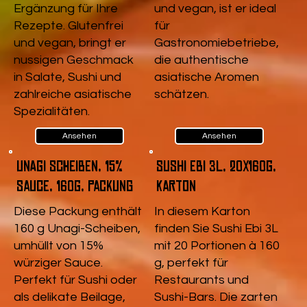
Ergänzung für Ihre
und vegan, ist er ideal
Rezepte. Glutenfrei
für
und vegan, bringt er
Gastronomiebetriebe,
nussigen Geschmack
die authentische
in Salate, Sushi und
asiatische Aromen
zahlreiche asiatische
schätzen.
Spezialitäten.
Ansehen
Ansehen
Unagi Scheiben, 15%
Sushi Ebi 3L, 20x160g,
Sauce, 160g, Packung
Karton
Diese Packung enthält
In diesem Karton
160 g Unagi-Scheiben,
finden Sie Sushi Ebi 3L
umhüllt von 15%
mit 20 Portionen à 160
würziger Sauce.
g, perfekt für
Perfekt für Sushi oder
Restaurants und
als delikate Beilage,
Sushi-Bars. Die zarten