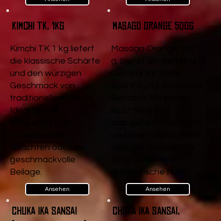
Kimchi TK, 1kg
Masago Orange 500g
Kimchi TK 1 kg liefert
Masago Orange, 500
die klassische Schärfe
g, bietet die perfekte
und den würzigen
Garnitur für Sushi,
Geschmack von
Sashimi und asiatische
traditionellem Kimchi.
Gerichte. Mit seiner
Ideal für die
leuchtend
Verwendung in
orangefarbenen Optik
koreanischen
und dem milden, leicht
Gerichten oder als
salzigen Geschmack
geschmackvolle
sorgt es für eine
Beilage.
authentische Note.
Ansehen
Ansehen
Chuka Ika Sansai
Chuka Ika Sansai,