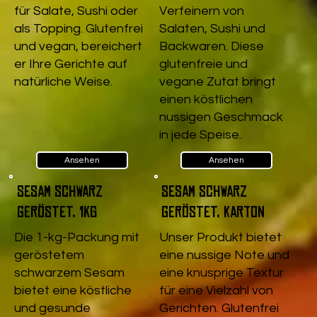
für Salate, Sushi oder
Verfeinern von
als Topping. Glutenfrei
Salaten, Sushi und
und vegan, bereichert
Backwaren. Diese
er Ihre Gerichte auf
glutenfreie und
natürliche Weise.
vegane Zutat bringt
einen köstlichen
nussigen Geschmack
in jede Speise.
Ansehen
Ansehen
Sesam schwarz
Sesam schwarz
geröstet, 1kg
geröstet, Karton
Die 1-kg-Packung mit
Unser Produkt bietet
geröstetem
eine nussige Note und
schwarzem Sesam
eine knusprige Textur
bietet eine köstliche
für eine Vielzahl von
und gesunde
Gerichten. Glutenfrei