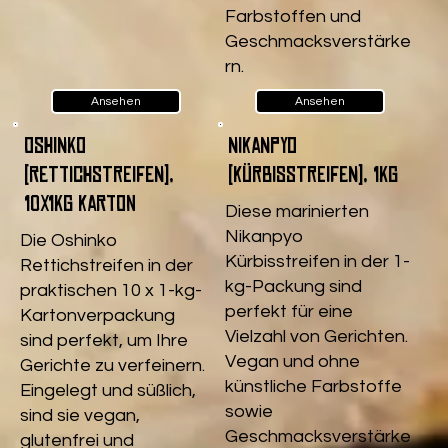
Farbstoffen und
Geschmacksverstärke
rn.
Ansehen
Ansehen
Oshinko
Nikanpyo
(Rettichstreifen),
(Kürbisstreifen), 1kg
10x1kg Karton
Diese marinierten
Nikanpyo
Die Oshinko
Kürbisstreifen in der 1-
Rettichstreifen in der
kg-Packung sind
praktischen 10 x 1-kg-
perfekt für eine
Kartonverpackung
Vielzahl von Gerichten.
sind perfekt, um Ihre
Vegan und ohne
Gerichte zu verfeinern.
künstliche Farbstoffe
Eingelegt und süßlich,
sowie
sind sie vegan,
Geschmacksverstärke
glutenfrei und