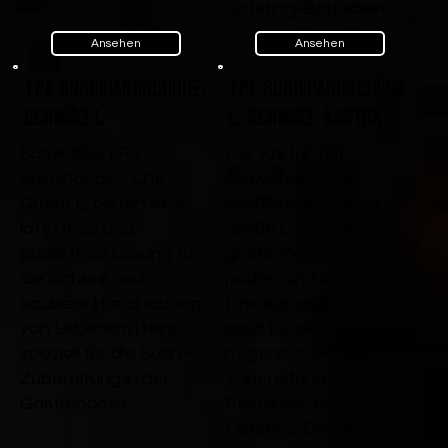
Catering-Betrieben.
Ansehen
Ansehen
TPE Sushihandschuhe,
TPE Sushihandschuhe
Schwarz L
L, Schwarz, Karton
Schwarze TPE
Der Karton mit
Sushihandschuhe,
schwarzen TPE
Größe L, bieten eine
Sushihandschuhen in
latexfreie und
Größe L enthält eine
puderfreie Lösung für
große Menge an
die sichere und
puder- und latexfreien
saubere Handhabung
Einweghandschuhen,
von Lebensmitteln,
ideal für die
speziell für die Sushi-
hygienische Sushi-
Zubereitung in der
Zubereitung in
Gastronomie.
Restaurants und
Catering-Betrieben.