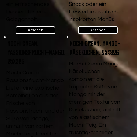
ein erfrischendes
Snack oder ein
Dessert für jede
Dessert in asiatisch
Gelegenheit.
inspirierten Menüs.
Ansehen
Ansehen
Mochi Cream,
Mochi Cream, Mango-
Passionsfrucht-Mango,
Käsekuchen, 25x32g
25x32g
Mochi Cream Mango-
Käsekuchen
Mochi Cream
kombiniert die
Passionsfrucht-Mango
tropische Süße von
bietet eine exotische
Mango mit der
Kombination aus der
cremigen Textur von
Frische von
Käsekuchen, umhüllt
Passionsfrucht und der
von elastischem
Süße von Mango,
Mochi-Teig. Ein
umhüllt von zartem
fruchtig-cremiger
Mochi-Teig. Ideal für