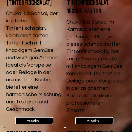
(Tintenfischsalat)
Tintenfischsalat,
12x1kg, Karton
Chuka Ika Sansai, der
köstliche
Chuka Ika Sansai im
Tintenfischsalat,
Karton bietet eine
kombiniert zarten
großzügige Menge
Tintenfisch mit
dieses schmackhaften
knackigem Gemüse
Tintenfischsalats, der
und würzigen Aromen.
zarte Meeresfrüchte
Ideal als Vorspeise
mit knackigem Gemüse
oder Beilage in der
kombiniert. Perfekt als
asiatischen Küche,
Beilage oder Vorspeise
bietet er eine
in der asiatischen
harmonische Mischung
Küche, ideal für den
aus Texturen und
professionellen
Geschmack.
Einsatz.
Ansehen
Ansehen