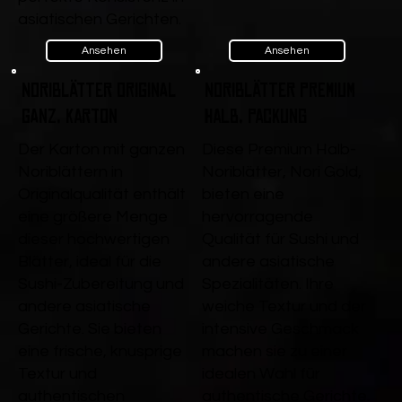
asiatischen Gerichten.
Ansehen
Ansehen
Noriblätter Original
Noriblätter Premium
ganz, Karton
Halb, Packung
Der Karton mit ganzen
Diese Premium Halb-
Noriblättern in
Noriblätter, Nori Gold,
Originalqualität enthält
bieten eine
eine größere Menge
hervorragende
dieser hochwertigen
Qualität für Sushi und
Blätter, ideal für die
andere asiatische
Sushi-Zubereitung und
Spezialitäten. Ihre
andere asiatische
weiche Textur und der
Gerichte. Sie bieten
intensive Geschmack
eine frische, knusprige
machen sie zu einer
Textur und
idealen Wahl für
authentischen
authentische Gerichte.