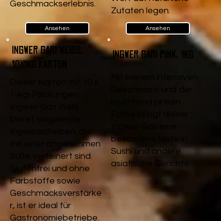
Geschmackserlebnis.
Zutaten legen.
Ansehen
Ansehen
Ingwer Gari Weiß,
Ingwer Gari pink, 1kg
10x1kg Karton
Mit seinem intensiven
Dieser Karton mit 10 x
Geschmack und der
1-kg-Packungen
leuchtend pinken
Ingwer Gari Weiß
Farbe bringt dieser
bietet eingelegte
Ingwer Gari eine
Ingwerscheiben, die
besondere Note in
mit einer angenehmen
Sushi und andere
Süße verfeinert sind.
asiatische Gerichte.
Glutenfrei und ohne
Farbstoffe sowie
Geschmacksverstärke
r, ist er ideal für
Gastronomiebetriebe.