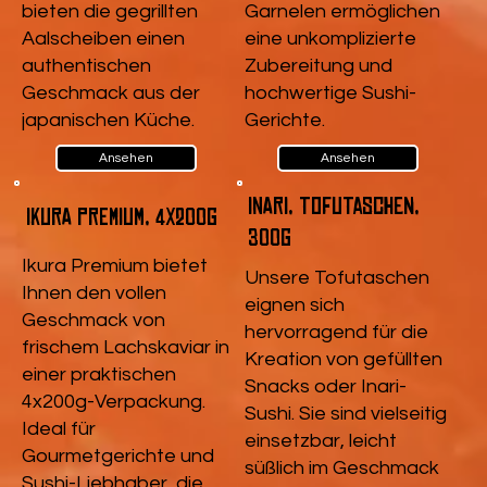
bieten die gegrillten
Garnelen ermöglichen
Aalscheiben einen
eine unkomplizierte
authentischen
Zubereitung und
Geschmack aus der
hochwertige Sushi-
japanischen Küche.
Gerichte.
Ansehen
Ansehen
Inari, Tofutaschen,
Ikura Premium, 4x200g
300g
Ikura Premium bietet
Unsere Tofutaschen
Ihnen den vollen
eignen sich
Geschmack von
hervorragend für die
frischem Lachskaviar in
Kreation von gefüllten
einer praktischen
Snacks oder Inari-
4x200g-Verpackung.
Sushi. Sie sind vielseitig
Ideal für
einsetzbar, leicht
Gourmetgerichte und
süßlich im Geschmack
Sushi-Liebhaber, die