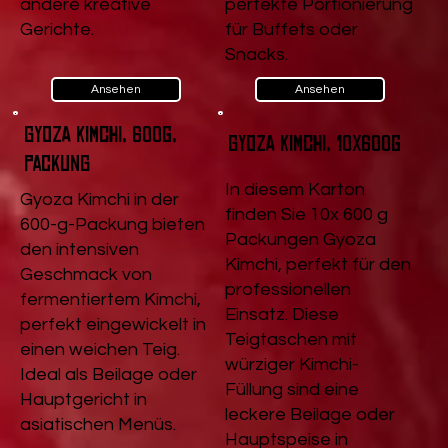
andere kreative
perfekte Portionierung
Gerichte.
für Buffets oder
Snacks.
Ansehen
Ansehen
Gyoza Kimchi, 600g,
Gyoza Kimchi, 10x600g
Packung
In diesem Karton
Gyoza Kimchi in der
finden Sie 10x 600 g
600-g-Packung bieten
Packungen Gyoza
den intensiven
Kimchi, perfekt für den
Geschmack von
professionellen
fermentiertem Kimchi,
Einsatz. Diese
perfekt eingewickelt in
Teigtaschen mit
einen weichen Teig.
würziger Kimchi-
Ideal als Beilage oder
Füllung sind eine
Hauptgericht in
leckere Beilage oder
asiatischen Menüs.
Hauptspeise in