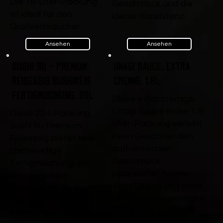
Die 18-Liter-Packung
Geschmack und die
ist ideal für den
ideale Konsistenz.
Großverbraucher.
Ansehen
Ansehen
Sushi Su - Premium
Unagi Sauce, extra
Reisessig Sushireis
cremig, 1,8L
Fertigmischung, 20l
Diese extra cremige
Unagi Sauce in der 1,8-
Diese 20-l-Packung
Liter-Packung verleiht
Sushi Su Premium
Ihren Gerichten den
Reisessig bietet eine
authentischen
hochwertige
Geschmack
Fertigmischung, die
japanischer Küche.
den perfekten
Vegetarisch und ohne
Geschmack für Sushi-
Geschmacksverstärke
Reis liefert. Ideal für
r, ist sie die perfekte
Restaurants und