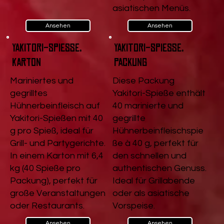
asiatischen Menüs.
Ansehen
Ansehen
Yakitori-Spieße,
Yakitori-Spieße,
Karton
Packung
Mariniertes und
Diese Packung
gegrilltes
Yakitori-Spieße enthält
Hühnerbeinfleisch auf
40 marinierte und
Yakitori-Spießen mit 40
gegrillte
g pro Spieß, ideal für
Hühnerbeinfleischspie
Grill- und Partygerichte.
ße à 40 g, perfekt für
In einem Karton mit 6,4
den schnellen und
kg (40 Spieße pro
authentischen Genuss.
Packung), perfekt für
Ideal für Grillabende
große Veranstaltungen
oder als asiatische
oder Restaurants.
Vorspeise.
Ansehen
Ansehen