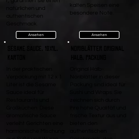
r, garantiert sie einen
kalten Speisen eine
natürlichen und
besondere Note.
authentischen
Geschmack.
Ansehen
Ansehen
Sesame Sauce, 12x1l,
Noriblätter Original
Karton
halb, Packung
In der praktischen
Original Halb-
Verpackung mit 12 x 1
Noriblätter in dieser
Liter ist die Sesame
Packung sind ideal für
Sauce ideal für
Sushi und Wraps. Sie
Restaurants und
zeichnen sich durch
Großküchen. Diese
ihre hohe Qualität und
aromatische Sauce
frische Textur aus und
verleiht Gerichten eine
bieten den
harmonische Mischung
authentischen
aus Süße und Würze.
Geschmack, den