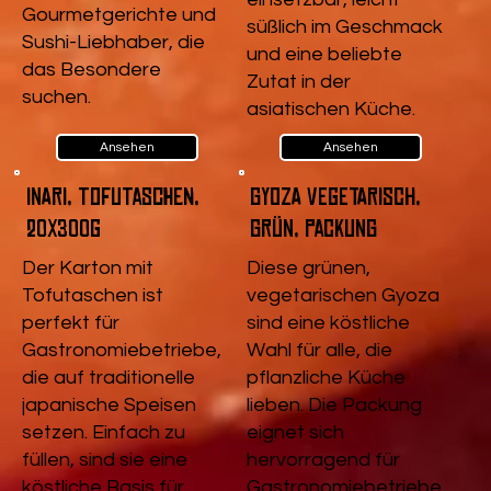
Gourmetgerichte und
süßlich im Geschmack
Sushi-Liebhaber, die
und eine beliebte
das Besondere
Zutat in der
suchen.
asiatischen Küche.
Ansehen
Ansehen
Inari, Tofutaschen,
Gyoza vegetarisch,
20x300g
Grün, Packung
Der Karton mit
Diese grünen,
Tofutaschen ist
vegetarischen Gyoza
perfekt für
sind eine köstliche
Gastronomiebetriebe,
Wahl für alle, die
die auf traditionelle
pflanzliche Küche
japanische Speisen
lieben. Die Packung
setzen. Einfach zu
eignet sich
füllen, sind sie eine
hervorragend für
köstliche Basis für
Gastronomiebetriebe