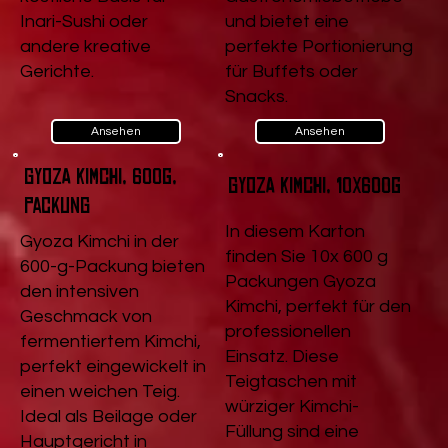
Inari-Sushi oder
und bietet eine
andere kreative
perfekte Portionierung
Gerichte.
für Buffets oder
Snacks.
Ansehen
Ansehen
Gyoza Kimchi, 600g,
Gyoza Kimchi, 10x600g
Packung
In diesem Karton
Gyoza Kimchi in der
finden Sie 10x 600 g
600-g-Packung bieten
Packungen Gyoza
den intensiven
Kimchi, perfekt für den
Geschmack von
professionellen
fermentiertem Kimchi,
Einsatz. Diese
perfekt eingewickelt in
Teigtaschen mit
einen weichen Teig.
würziger Kimchi-
Ideal als Beilage oder
Füllung sind eine
Hauptgericht in