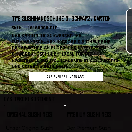
TPE Sushihandschuhe S, Schwarz, Karton
SKU:
10100008-010
Der Karton mit schwarzen TPE
Sushihandschuhen in Größe S enthält eine
große Menge an puder- und latexfreien
Einweghandschuhen, ideal für die
hygienische Sushi-Zubereitung in Restaurants
und Catering-Betrieben.
Zum Kontaktformular
DAS TAKORI SORTIMENT
Original Sushi Reis
Premium Sushi Reis
Unser Original Sushi
Der Premium Sushi