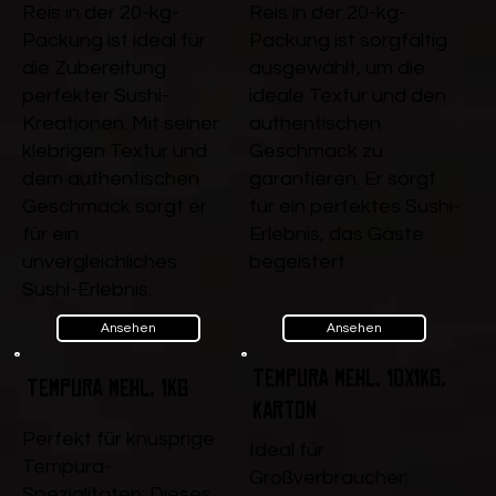
Reis in der 20-kg-
Reis in der 20-kg-
Packung ist ideal für
Packung ist sorgfältig
die Zubereitung
ausgewählt, um die
perfekter Sushi-
ideale Textur und den
Kreationen. Mit seiner
authentischen
klebrigen Textur und
Geschmack zu
dem authentischen
garantieren. Er sorgt
Geschmack sorgt er
für ein perfektes Sushi-
für ein
Erlebnis, das Gäste
unvergleichliches
begeistert.
Sushi-Erlebnis.
Ansehen
Ansehen
Tempura Mehl, 10x1kg,
Tempura Mehl, 1kg
Karton
Perfekt für knusprige
Ideal für
Tempura-
Großverbraucher:
Spezialitäten: Dieses