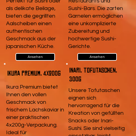
Perfekt für Sushi oder
Restaurants und
als delikate Beilage,
Sushi-Bars. Die zarten
bieten die gegrillten
Garnelen ermöglichen
Aalscheiben einen
eine unkomplizierte
authentischen
Zubereitung und
Geschmack aus der
hochwertige Sushi-
japanischen Küche.
Gerichte.
Ansehen
Ansehen
Inari, Tofutaschen,
Ikura Premium, 4x200g
300g
Ikura Premium bietet
Unsere Tofutaschen
Ihnen den vollen
eignen sich
Geschmack von
hervorragend für die
frischem Lachskaviar in
Kreation von gefüllten
einer praktischen
Snacks oder Inari-
4x200g-Verpackung.
Sushi. Sie sind vielseitig
Ideal für
einsetzbar, leicht