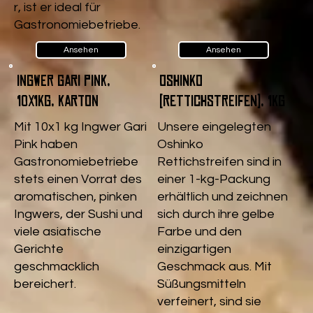
r, ist er ideal für
Gastronomiebetriebe.
Ansehen
Ansehen
Ingwer Gari pink,
Oshinko
10x1kg, Karton
(Rettichstreifen), 1kg
Mit 10x1 kg Ingwer Gari
Unsere eingelegten
Pink haben
Oshinko
Gastronomiebetriebe
Rettichstreifen sind in
stets einen Vorrat des
einer 1-kg-Packung
aromatischen, pinken
erhältlich und zeichnen
Ingwers, der Sushi und
sich durch ihre gelbe
viele asiatische
Farbe und den
Gerichte
einzigartigen
geschmacklich
Geschmack aus. Mit
bereichert.
Süßungsmitteln
verfeinert, sind sie