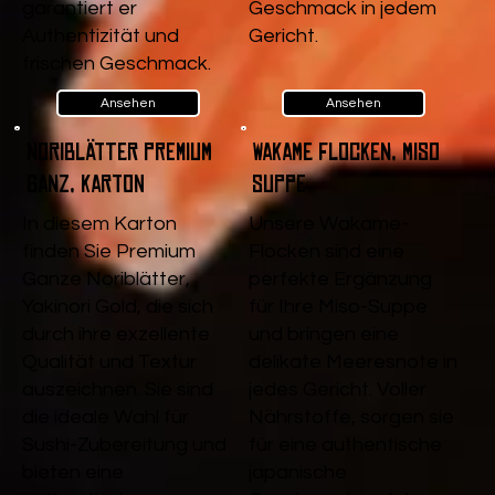
garantiert er
Geschmack in jedem
Authentizität und
Gericht.
frischen Geschmack.
Ansehen
Ansehen
Noriblätter Premium
Wakame Flocken, Miso
Ganz, Karton
Suppe
In diesem Karton
Unsere Wakame-
finden Sie Premium
Flocken sind eine
Ganze Noriblätter,
perfekte Ergänzung
Yakinori Gold, die sich
für Ihre Miso-Suppe
durch ihre exzellente
und bringen eine
Qualität und Textur
delikate Meeresnote in
auszeichnen. Sie sind
jedes Gericht. Voller
die ideale Wahl für
Nährstoffe, sorgen sie
Sushi-Zubereitung und
für eine authentische
bieten eine
japanische