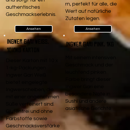
rn, perfekt für alle, die
authentisches
Wert auf natürliche
Geschmackserlebnis.
Zutaten legen.
Ansehen
Ansehen
Ingwer Gari Weiß,
Ingwer Gari pink, 1kg
10x1kg Karton
Mit seinem intensiven
Dieser Karton mit 10 x
Geschmack und der
1-kg-Packungen
leuchtend pinken
Ingwer Gari Weiß
Farbe bringt dieser
bietet eingelegte
Ingwer Gari eine
Ingwerscheiben, die
besondere Note in
mit einer angenehmen
Sushi und andere
Süße verfeinert sind.
asiatische Gerichte.
Glutenfrei und ohne
Farbstoffe sowie
Geschmacksverstärke