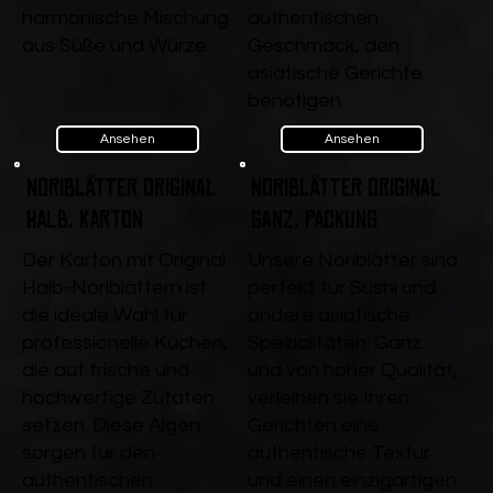
harmonische Mischung
authentischen
aus Süße und Würze.
Geschmack, den
asiatische Gerichte
benötigen.
Ansehen
Ansehen
Noriblätter Original
Noriblätter Original
Halb, Karton
ganz, Packung
Der Karton mit Original
Unsere Noriblätter sind
Halb-Noriblättern ist
perfekt für Sushi und
die ideale Wahl für
andere asiatische
professionelle Küchen,
Spezialitäten. Ganz
die auf frische und
und von hoher Qualität,
hochwertige Zutaten
verleihen sie Ihren
setzen. Diese Algen
Gerichten eine
sorgen für den
authentische Textur
authentischen
und einen einzigartigen