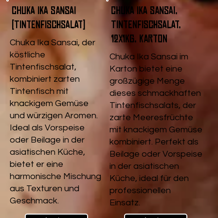
Chuka Ika Sansai
Chuka Ika Sansai,
(Tintenfischsalat)
Tintenfischsalat,
12x1kg, Karton
Chuka Ika Sansai, der
köstliche
Chuka Ika Sansai im
Tintenfischsalat,
Karton bietet eine
kombiniert zarten
großzügige Menge
Tintenfisch mit
dieses schmackhaften
knackigem Gemüse
Tintenfischsalats, der
und würzigen Aromen.
zarte Meeresfrüchte
Ideal als Vorspeise
mit knackigem Gemüse
oder Beilage in der
kombiniert. Perfekt als
asiatischen Küche,
Beilage oder Vorspeise
bietet er eine
in der asiatischen
harmonische Mischung
Küche, ideal für den
aus Texturen und
professionellen
Geschmack.
Einsatz.