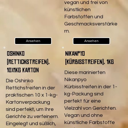
vegan und frei von
künstlichen
Farbstoffen und
Geschmacksverstärke
rn.
Ansehen
Ansehen
Oshinko
Nikanpyo
(Rettichstreifen),
(Kürbisstreifen), 1kg
10x1kg Karton
Diese marinierten
Nikanpyo
Die Oshinko
Kürbisstreifen in der 1-
Rettichstreifen in der
kg-Packung sind
praktischen 10 x 1-kg-
perfekt für eine
Kartonverpackung
Vielzahl von Gerichten.
sind perfekt, um Ihre
Vegan und ohne
Gerichte zu verfeinern.
künstliche Farbstoffe
Eingelegt und süßlich,