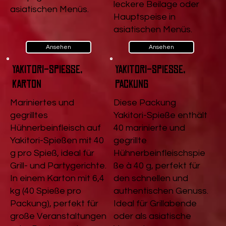
leckere Beilage oder
asiatischen Menüs.
Hauptspeise in
asiatischen Menüs.
Ansehen
Ansehen
Yakitori-Spieße,
Yakitori-Spieße,
Karton
Packung
Mariniertes und
Diese Packung
gegrilltes
Yakitori-Spieße enthält
Hühnerbeinfleisch auf
40 marinierte und
Yakitori-Spießen mit 40
gegrillte
g pro Spieß, ideal für
Hühnerbeinfleischspie
Grill- und Partygerichte.
ße à 40 g, perfekt für
In einem Karton mit 6,4
den schnellen und
kg (40 Spieße pro
authentischen Genuss.
Packung), perfekt für
Ideal für Grillabende
große Veranstaltungen
oder als asiatische