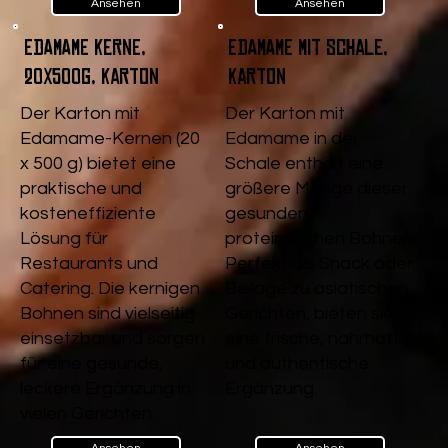
Ansehen
Ansehen
Edamame Kerne,
Edamame mit Schale,
20x500g, Karton
Karton
Der Karton mit
Der Karton mit
Edamame-Kernen (20
Edamame in der
x 500 g) bietet eine
Schale enthält eine
praktische und
größere Menge dieser
kosteneffiziente
gesunden,
Lösung für
proteinreichen Bohnen.
Restaurants und
Perfekt als Snack oder
Catering. Die kernigen
Beilage zu asiatischen
Bohnen sind vielseitig
Gerichten, bieten sie
einsetzbar und sorgen
eine frische, nahrhafte
für eine gesunde,
und authentische
leckere Ergänzung in
Ergänzung.
vielen Gerichten.