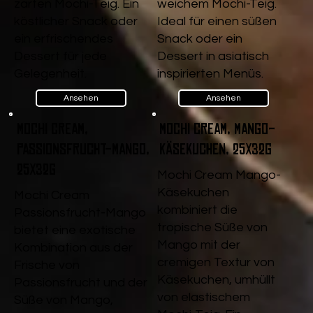
zarten Mochi-Teig. Ein
weichem Mochi-Teig.
köstlicher Snack oder
Ideal für einen süßen
ein erfrischendes
Snack oder ein
Dessert für jede
Dessert in asiatisch
Gelegenheit.
inspirierten Menüs.
Ansehen
Ansehen
Mochi Cream,
Mochi Cream, Mango-
Passionsfrucht-Mango,
Käsekuchen, 25x32g
25x32g
Mochi Cream Mango-
Käsekuchen
Mochi Cream
kombiniert die
Passionsfrucht-Mango
tropische Süße von
bietet eine exotische
Mango mit der
Kombination aus der
cremigen Textur von
Frische von
Käsekuchen, umhüllt
Passionsfrucht und der
von elastischem
Süße von Mango,