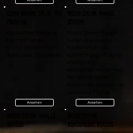
Ansehen
Ansehen
Goma Wakame Salat, 1kg
Mochi Cream, Mango,
Packung
25x32g
Klassischer Wakame-
Mochi Cream Mango
Salat mit feinem
bietet eine leckere
Aroma. Ideal für Sushi,
Kombination aus
Bowls oder Vorspeisen.
süßem Mango-Füllung
und zartem,
elastischen Mochi-Teig.
Perfekt als süßer
Snack oder Dessert für
asiatische Menüs.
Ansehen
Ansehen
Mochi Cream, Vanille,
Mochi Cream,
25x32g
Kokosnuss, 25x32g