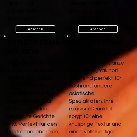
Textur und
idealen Wahl für
authentischen
authentische Gerichte.
Geschmack.
Ansehen
Ansehen
Noriblätter Premium
Noriblätter Premium
Halb, Karton
Ganz, Packung
Der praktische Karton
Diese Premium Ganze
mit Nori Gold Halb-
Noriblätter, Yakinori
Noriblättern bietet
Gold, sind perfekt für
eine größere Menge
Sushi und andere
dieser hochwertigen
asiatische
Algen, die ideal für
Spezialitäten. Ihre
Sushi und andere
exquisite Qualität
asiatische Gerichte
sorgt für eine
sind. Perfekt für den
knusprige Textur und
Gastronomiebereich,
einen vollmundigen