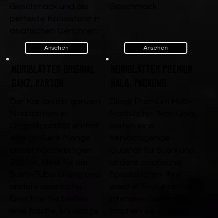
Geschmack und die
Geschmack.
perfekte Konsistenz in
asiatischen Gerichten.
Ansehen
Ansehen
Noriblätter Original
Noriblätter Premium
ganz, Karton
Halb, Packung
Der Karton mit ganzen
Diese Premium Halb-
Noriblättern in
Noriblätter, Nori Gold,
Originalqualität enthält
bieten eine
eine größere Menge
hervorragende
dieser hochwertigen
Qualität für Sushi und
Blätter, ideal für die
andere asiatische
Sushi-Zubereitung und
Spezialitäten. Ihre
andere asiatische
weiche Textur und der
Gerichte. Sie bieten
intensive Geschmack
eine frische, knusprige
machen sie zu einer