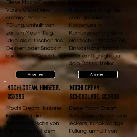
Diese Mochi Cream
Mochi Cream
Vanille bietet eine
Kokosnuss bringt die
cremige Vanille-
cremige Süße von
Füllung, umhüllt von
Kokosnuss in
zartem Mochi-Teig.
Kombination mit dem
Ideal als erfrischendes
elastischen Mochi-Teig.
Dessert oder Snack in
Ein köstlicher Snack
asiatischen Gerichten.
oder ein Highlight auf
dem Dessertteller.
Ansehen
Ansehen
Mochi Cream, Himbeer,
Mochi Cream,
25x32g
Schokolade, 25x32g
Mochi Cream Himbeer
Diese Mochi Cream
kombiniert die
Schokolade bietet eine
fruchtige Frische von
leckere, schokoladige
Himbeeren mit dem
Füllung, umhüllt von