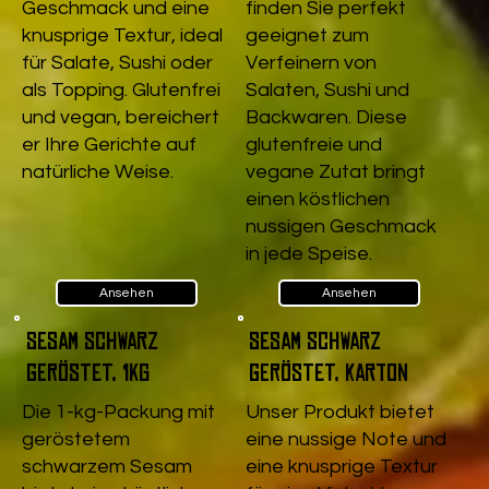
Geschmack und eine
finden Sie perfekt
knusprige Textur, ideal
geeignet zum
für Salate, Sushi oder
Verfeinern von
als Topping. Glutenfrei
Salaten, Sushi und
und vegan, bereichert
Backwaren. Diese
er Ihre Gerichte auf
glutenfreie und
natürliche Weise.
vegane Zutat bringt
einen köstlichen
nussigen Geschmack
in jede Speise.
Ansehen
Ansehen
Sesam schwarz
Sesam schwarz
geröstet, 1kg
geröstet, Karton
Die 1-kg-Packung mit
Unser Produkt bietet
geröstetem
eine nussige Note und
schwarzem Sesam
eine knusprige Textur