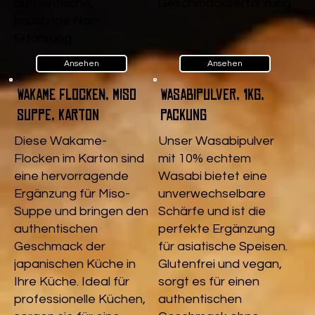
authentische,
Geschmackserfahrung
knusprige Nori-
.
Erfahrung.
Ansehen
Ansehen
Wakame Flocken, Miso
Wasabipulver, 1kg,
Suppe, Karton
Packung
Diese Wakame-
Unser Wasabipulver
Flocken im Karton sind
mit 10% echtem
eine hervorragende
Wasabi bietet eine
Ergänzung für Miso-
unverwechselbare
Suppe und bringen den
Schärfe und ist die
authentischen
perfekte Ergänzung
Geschmack der
für asiatische Speisen.
japanischen Küche in
Glutenfrei und vegan,
Ihre Küche. Ideal für
sorgt es für einen
professionelle Küchen,
authentischen