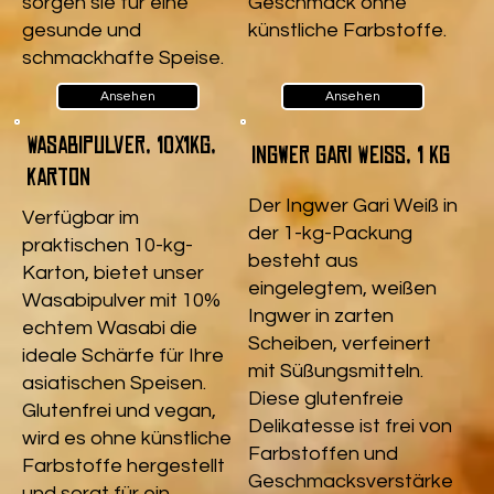
sorgen sie für eine
Geschmack ohne
gesunde und
künstliche Farbstoffe.
schmackhafte Speise.
Ansehen
Ansehen
Wasabipulver, 10x1kg,
Ingwer Gari Weiß, 1 kg
Karton
Der Ingwer Gari Weiß in
Verfügbar im
der 1-kg-Packung
praktischen 10-kg-
besteht aus
Karton, bietet unser
eingelegtem, weißen
Wasabipulver mit 10%
Ingwer in zarten
echtem Wasabi die
Scheiben, verfeinert
ideale Schärfe für Ihre
mit Süßungsmitteln.
asiatischen Speisen.
Diese glutenfreie
Glutenfrei und vegan,
Delikatesse ist frei von
wird es ohne künstliche
Farbstoffen und
Farbstoffe hergestellt
Geschmacksverstärke
und sorgt für ein