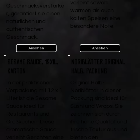
verleiht sowohl
Geschmacksverstärke
warmen als auch
r, garantiert sie einen
kalten Speisen eine
natürlichen und
besondere Note.
authentischen
Geschmack.
Ansehen
Ansehen
Sesame Sauce, 12x1l,
Noriblätter Original
Karton
halb, Packung
In der praktischen
Original Halb-
Verpackung mit 12 x 1
Noriblätter in dieser
Liter ist die Sesame
Packung sind ideal für
Sauce ideal für
Sushi und Wraps. Sie
Restaurants und
zeichnen sich durch
Großküchen. Diese
ihre hohe Qualität und
aromatische Sauce
frische Textur aus und
verleiht Gerichten eine
bieten den