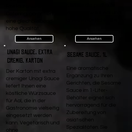
r, ist sie die perfekte
Restaurants und
Würzsauce für Aal und
Catering, garantiert sie
andere Köstlichkeiten.
eine gleichbleibend
hohe Qualität.
Ansehen
Ansehen
Unagi Sauce, extra
Sesame Sauce, 1l
cremig, Karton
Eine aromatische
Der Karton mit extra
Ergänzung zu Ihren
cremiger Unagi Sauce
Gerichten, die Sesame
liefert Ihnen eine
Sauce im 1-Liter-
köstliche Würzsauce
Behälter eignet sich
für Aal, die in der
hervorragend für die
Gastronomie vielseitig
Zubereitung von
eingesetzt werden
asiatischen
kann. Vegetarisch und
Spezialitäten. Sie
ohne