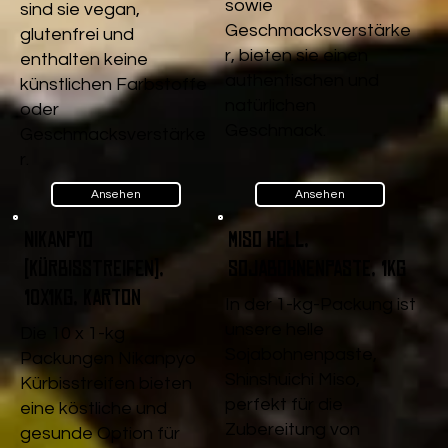
sowie
sind sie vegan,
Geschmacksverstärke
glutenfrei und
r, bieten sie einen
enthalten keine
authentischen und
künstlichen Farbstoffe
natürlichen
oder
Geschmack.
Geschmacksverstärke
r.
Ansehen
Ansehen
Nikanpyo
Miso Hell,
(Kürbisstreifen),
Sojabohnenpaste, 1kg
10x1kg, Karton
In der 1-kg-Packung ist
unsere helle
Die 10 x 1-kg
Sojabohnenpaste,
Packungen Nikanpyo
Shinshuichi Miso,
Kürbisstreifen bieten
perfekt für die
eine köstliche und
Zubereitung von
gesunde Option für