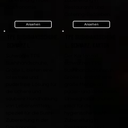
Zubereitung in der
Zubereitung in
Gastronomie.
Restaurants und
Catering-Betrieben.
Ansehen
Ansehen
TPE Sushihandschuhe,
TPE Sushihandschuhe
Schwarz L
L, Schwarz, Karton
Schwarze TPE
Der Karton mit
Sushihandschuhe,
schwarzen TPE
Größe L, bieten eine
Sushihandschuhen in
latexfreie und
Größe L enthält eine
puderfreie Lösung für
große Menge an
die sichere und
puder- und latexfreien
saubere Handhabung
Einweghandschuhen,
von Lebensmitteln,
ideal für die
speziell für die Sushi-
hygienische Sushi-
Zubereitung in der
Zubereitung in
Gastronomie.
Restaurants und