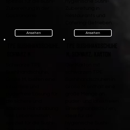
speziell für die Sushi-
hygienische Sushi-
Zubereitung in der
Zubereitung in
Gastronomie.
Restaurants und
Catering-Betrieben.
Ansehen
Ansehen
TPE Sushihandschuhe,
TPE Sushihandschuhe
Schwarz M
M, Schwarz, Karton
Schwarze TPE
Der Karton mit
Sushihandschuhe,
schwarzen TPE
Größe M, bieten eine
Sushihandschuhen in
latexfreie und
Größe M enthält eine
puderfreie Lösung für
große Menge an
die sichere und
puder- und latexfreien
saubere Handhabung
Einweghandschuhen,
von Lebensmitteln,
ideal für die
speziell für die Sushi-
hygienische Sushi-