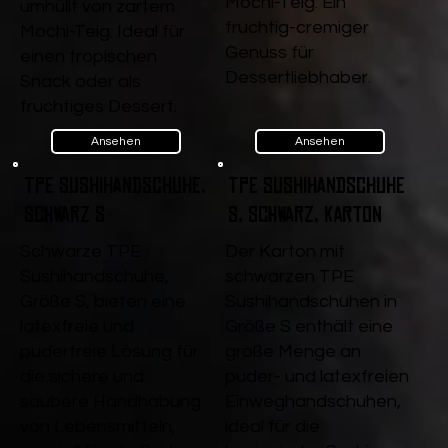
Mochi-Teig. Ein
umhüllt von zartem
fruchtig-cremiger
Mochi-Teig. Ideal für
Genuss für
einen tropischen
Dessertliebhaber.
Snack oder als
fruchtiges Dessert.
Ansehen
Ansehen
TPE Sushihandschuhe,
TPE Sushihandschuhe
Schwarz S
S, Schwarz, Karton
Schwarze TPE
Der Karton mit
Sushihandschuhe,
schwarzen TPE
Größe S, bieten eine
Sushihandschuhen in
latexfreie und
Größe S enthält eine
puderfreie Lösung für
große Menge an
die sichere und
puder- und latexfreien
saubere Handhabung
Einweghandschuhen,
von Lebensmitteln,
ideal für die