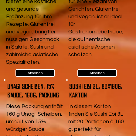
bietet eine köstliche
für eine Vielzahl von
und gesunde
Gerichten. Glutenfrei
Ergänzung für Ihre
und vegan, ist er ideal
Rezepte. Glutenfrei
für
und vegan, bringt er
Gastronomiebetriebe,
nussigen Geschmack
die authentische
in Salate, Sushi und
asiatische Aromen
zahlreiche asiatische
schätzen.
Spezialitäten.
Ansehen
Ansehen
Unagi Scheiben, 15%
Sushi Ebi 3L, 20x160g,
Sauce, 160g, Packung
Karton
Diese Packung enthält
In diesem Karton
160 g Unagi-Scheiben,
finden Sie Sushi Ebi 3L
umhüllt von 15%
mit 20 Portionen à 160
würziger Sauce.
g, perfekt für