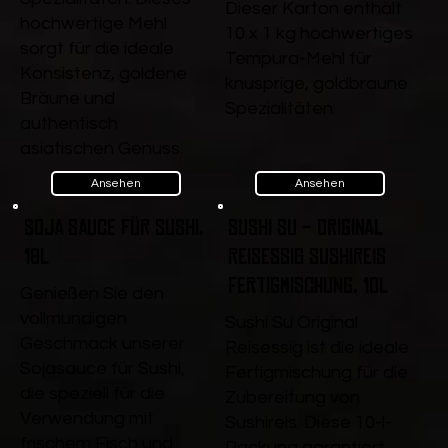
Dieser Karton enthält
hochwertige Mehl
10 x 1 kg hochwertiges
sorgt für die ideale
Tempura-Mehl für
Konsistenz, goldene
knusprige, goldbraune
Bräune und
Spezialitäten.
authentisch
asiatischen Genuss.
Ansehen
Ansehen
Soja Sauce für Sushi,
Sushi Su - Original
18l
Reisessig Sushireis
Fertigmischung, 10l
Genießen Sie den
vollmundigen
Sushi Su Original
Geschmack unserer
Reisessig ist die ideale
Sojasauce für Sushi,
Fertigmischung für die
die speziell für die
Zubereitung von
Verwendung mit
Sushireis. Diese 10-l-
frischem Fisch und
Packung garantiert