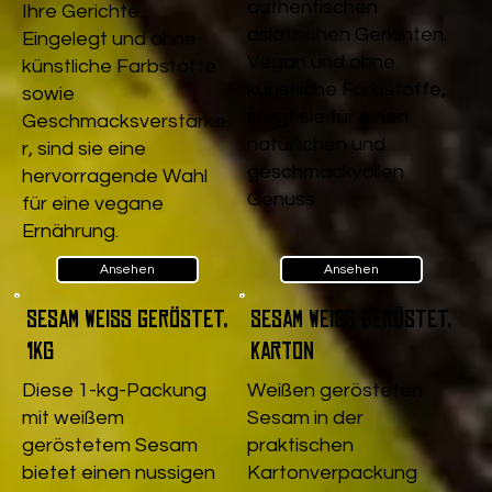
authentischen
Ihre Gerichte.
asiatischen Gerichten.
Eingelegt und ohne
Vegan und ohne
künstliche Farbstoffe
künstliche Farbstoffe,
sowie
sorgt sie für einen
Geschmacksverstärke
natürlichen und
r, sind sie eine
geschmackvollen
hervorragende Wahl
Genuss.
für eine vegane
Ernährung.
Ansehen
Ansehen
Sesam weiß geröstet,
Sesam weiß geröstet,
1kg
Karton
Diese 1-kg-Packung
Weißen gerösteten
mit weißem
Sesam in der
geröstetem Sesam
praktischen
bietet einen nussigen
Kartonverpackung