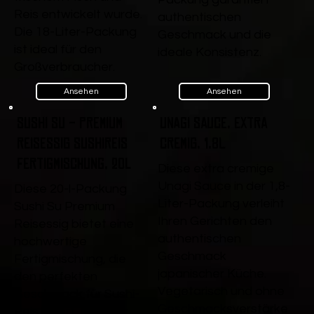
Reis entwickelt wurde.
authentischen
Die 18-Liter-Packung
Geschmack und die
ist ideal für den
ideale Konsistenz.
Großverbraucher.
Ansehen
Ansehen
Sushi Su - Premium
Unagi Sauce, extra
Reisessig Sushireis
cremig, 1,8L
Fertigmischung, 20l
Diese extra cremige
Unagi Sauce in der 1,8-
Diese 20-l-Packung
Liter-Packung verleiht
Sushi Su Premium
Ihren Gerichten den
Reisessig bietet eine
authentischen
hochwertige
Geschmack
Fertigmischung, die
japanischer Küche.
den perfekten
Vegetarisch und ohne
Geschmack für Sushi-
Geschmacksverstärke
Reis liefert. Ideal für