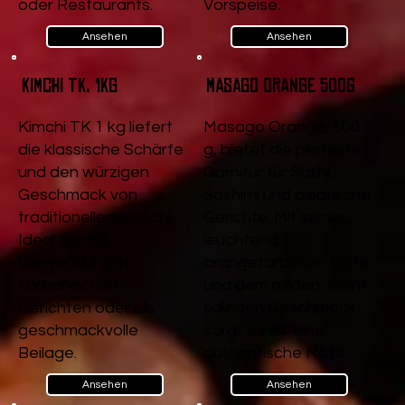
oder Restaurants.
Vorspeise.
Ansehen
Ansehen
Kimchi TK, 1kg
Masago Orange 500g
Kimchi TK 1 kg liefert
Masago Orange, 500
die klassische Schärfe
g, bietet die perfekte
und den würzigen
Garnitur für Sushi,
Geschmack von
Sashimi und asiatische
traditionellem Kimchi.
Gerichte. Mit seiner
Ideal für die
leuchtend
Verwendung in
orangefarbenen Optik
koreanischen
und dem milden, leicht
Gerichten oder als
salzigen Geschmack
geschmackvolle
sorgt es für eine
Beilage.
authentische Note.
Ansehen
Ansehen