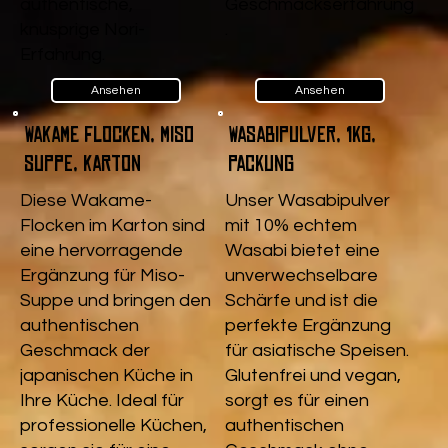
authentische,
Geschmackserfahrung
knusprige Nori-
.
Erfahrung.
Ansehen
Ansehen
Wakame Flocken, Miso
Wasabipulver, 1kg,
Suppe, Karton
Packung
Diese Wakame-
Unser Wasabipulver
Flocken im Karton sind
mit 10% echtem
eine hervorragende
Wasabi bietet eine
Ergänzung für Miso-
unverwechselbare
Suppe und bringen den
Schärfe und ist die
authentischen
perfekte Ergänzung
Geschmack der
für asiatische Speisen.
japanischen Küche in
Glutenfrei und vegan,
Ihre Küche. Ideal für
sorgt es für einen
professionelle Küchen,
authentischen