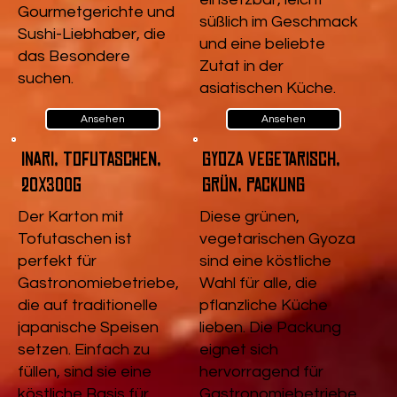
Gourmetgerichte und
süßlich im Geschmack
Sushi-Liebhaber, die
und eine beliebte
das Besondere
Zutat in der
suchen.
asiatischen Küche.
Ansehen
Ansehen
Inari, Tofutaschen,
Gyoza vegetarisch,
20x300g
Grün, Packung
Der Karton mit
Diese grünen,
Tofutaschen ist
vegetarischen Gyoza
perfekt für
sind eine köstliche
Gastronomiebetriebe,
Wahl für alle, die
die auf traditionelle
pflanzliche Küche
japanische Speisen
lieben. Die Packung
setzen. Einfach zu
eignet sich
füllen, sind sie eine
hervorragend für
köstliche Basis für
Gastronomiebetriebe