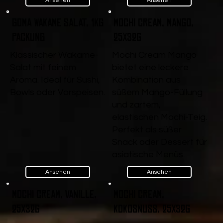
Ansehen
Ansehen
Goma Wakame Salat, 1kg
Mochi Cream, Mango,
Packung
25x32g
Klassischer Wakame-
Mochi Cream Mango
Salat mit feinem
bietet eine leckere
Aroma. Ideal für Sushi,
Kombination aus
Bowls oder Vorspeisen.
süßem Mango-Füllung
und zartem,
elastischen Mochi-Teig.
Perfekt als süßer
Snack oder Dessert für
asiatische Menüs.
Ansehen
Ansehen
Mochi Cream, Vanille,
Mochi Cream,
25x32g
Kokosnuss, 25x32g