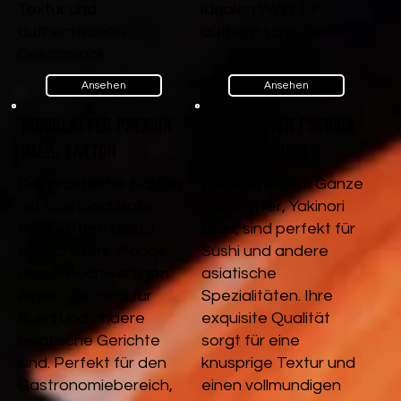
Textur und
idealen Wahl für
authentischen
authentische Gerichte.
Geschmack.
Ansehen
Ansehen
Noriblätter Premium
Noriblätter Premium
Halb, Karton
Ganz, Packung
Der praktische Karton
Diese Premium Ganze
mit Nori Gold Halb-
Noriblätter, Yakinori
Noriblättern bietet
Gold, sind perfekt für
eine größere Menge
Sushi und andere
dieser hochwertigen
asiatische
Algen, die ideal für
Spezialitäten. Ihre
Sushi und andere
exquisite Qualität
asiatische Gerichte
sorgt für eine
sind. Perfekt für den
knusprige Textur und
Gastronomiebereich,
einen vollmundigen