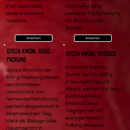
Inari-Sushi oder
und bietet eine
andere kreative
perfekte Portionierung
Gerichte.
für Buffets oder
Snacks.
Ansehen
Ansehen
Gyoza Kimchi, 600g,
Gyoza Kimchi, 10x600g
Packung
In diesem Karton
Gyoza Kimchi in der
finden Sie 10x 600 g
600-g-Packung bieten
Packungen Gyoza
den intensiven
Kimchi, perfekt für den
Geschmack von
professionellen
fermentiertem Kimchi,
Einsatz. Diese
perfekt eingewickelt in
Teigtaschen mit
einen weichen Teig.
würziger Kimchi-
Ideal als Beilage oder
Füllung sind eine
Hauptgericht in