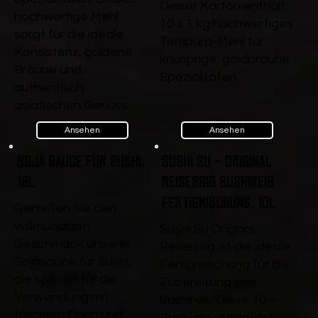
Dieser Karton enthält
hochwertige Mehl
10 x 1 kg hochwertiges
sorgt für die ideale
Tempura-Mehl für
Konsistenz, goldene
knusprige, goldbraune
Bräune und
Spezialitäten.
authentisch
asiatischen Genuss.
Ansehen
Ansehen
Soja Sauce für Sushi,
Sushi Su - Original
18l
Reisessig Sushireis
Fertigmischung, 10l
Genießen Sie den
vollmundigen
Sushi Su Original
Geschmack unserer
Reisessig ist die ideale
Sojasauce für Sushi,
Fertigmischung für die
die speziell für die
Zubereitung von
Verwendung mit
Sushireis. Diese 10-l-
frischem Fisch und
Packung garantiert