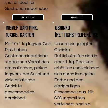
r, ist er ideal für
Gastronomiebetriebe.
Ansehen
Ansehen
Ingwer Gari pink,
Oshinko
10x1kg, Karton
(Rettichstreifen), 1kg
Mit 10x1 kg Ingwer Gari
Unsere eingelegten
Pink haben
Oshinko
Gastronomiebetriebe
Rettichstreifen sind in
stets einen Vorrat des
einer 1-kg-Packung
aromatischen, pinken
erhältlich und zeichnen
Ingwers, der Sushi und
sich durch ihre gelbe
viele asiatische
Farbe und den
Gerichte
einzigartigen
geschmacklich
Geschmack aus. Mit
bereichert.
Süßungsmitteln
verfeinert, sind sie