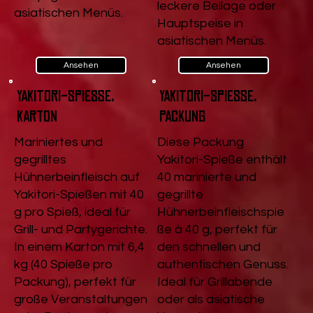
leckere Beilage oder
asiatischen Menüs.
Hauptspeise in
asiatischen Menüs.
Ansehen
Ansehen
Yakitori-Spieße,
Yakitori-Spieße,
Karton
Packung
Mariniertes und
Diese Packung
gegrilltes
Yakitori-Spieße enthält
Hühnerbeinfleisch auf
40 marinierte und
Yakitori-Spießen mit 40
gegrillte
g pro Spieß, ideal für
Hühnerbeinfleischspie
Grill- und Partygerichte.
ße à 40 g, perfekt für
In einem Karton mit 6,4
den schnellen und
kg (40 Spieße pro
authentischen Genuss.
Packung), perfekt für
Ideal für Grillabende
große Veranstaltungen
oder als asiatische