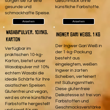
sorgen sie für eine
Geschmack ohne
gesunde und
künstliche Farbstoffe.
schmackhafte Speise.
Ansehen
Ansehen
Wasabipulver, 10x1kg,
Ingwer Gari Weiß, 1 kg
Karton
Der Ingwer Gari Weiß in
Verfügbar im
der 1-kg-Packung
praktischen 10-kg-
besteht aus
Karton, bietet unser
eingelegtem, weißen
Wasabipulver mit 10%
Ingwer in zarten
echtem Wasabi die
Scheiben, verfeinert
ideale Schärfe für Ihre
mit Süßungsmitteln.
asiatischen Speisen.
Diese glutenfreie
Glutenfrei und vegan,
Delikatesse ist frei von
wird es ohne künstliche
Farbstoffen und
Farbstoffe hergestellt
Geschmacksverstärke
und sorgt für ein