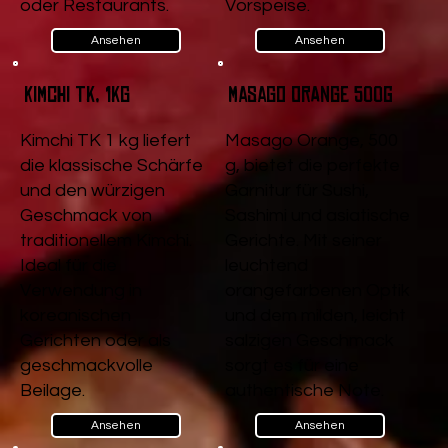
oder Restaurants.
Vorspeise.
Ansehen
Ansehen
Kimchi TK, 1kg
Masago Orange 500g
Kimchi TK 1 kg liefert
Masago Orange, 500
die klassische Schärfe
g, bietet die perfekte
und den würzigen
Garnitur für Sushi,
Geschmack von
Sashimi und asiatische
traditionellem Kimchi.
Gerichte. Mit seiner
Ideal für die
leuchtend
Verwendung in
orangefarbenen Optik
koreanischen
und dem milden, leicht
Gerichten oder als
salzigen Geschmack
geschmackvolle
sorgt es für eine
Beilage.
authentische Note.
Ansehen
Ansehen