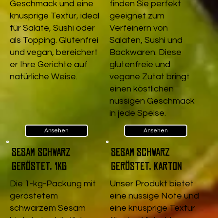
Geschmack und eine
finden Sie perfekt
knusprige Textur, ideal
geeignet zum
für Salate, Sushi oder
Verfeinern von
als Topping. Glutenfrei
Salaten, Sushi und
und vegan, bereichert
Backwaren. Diese
er Ihre Gerichte auf
glutenfreie und
natürliche Weise.
vegane Zutat bringt
einen köstlichen
nussigen Geschmack
in jede Speise.
Ansehen
Ansehen
Sesam schwarz
Sesam schwarz
geröstet, 1kg
geröstet, Karton
Die 1-kg-Packung mit
Unser Produkt bietet
geröstetem
eine nussige Note und
schwarzem Sesam
eine knusprige Textur