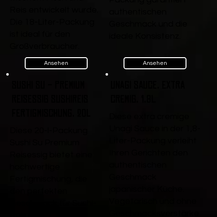
Reis entwickelt wurde.
authentischen
Die 18-Liter-Packung
Geschmack und die
ist ideal für den
ideale Konsistenz.
Großverbraucher.
Ansehen
Ansehen
Sushi Su - Premium
Unagi Sauce, extra
Reisessig Sushireis
cremig, 1,8L
Fertigmischung, 20l
Diese extra cremige
Unagi Sauce in der 1,8-
Diese 20-l-Packung
Liter-Packung verleiht
Sushi Su Premium
Ihren Gerichten den
Reisessig bietet eine
authentischen
hochwertige
Geschmack
Fertigmischung, die
japanischer Küche.
den perfekten
Vegetarisch und ohne
Geschmack für Sushi-
Geschmacksverstärke
Reis liefert. Ideal für