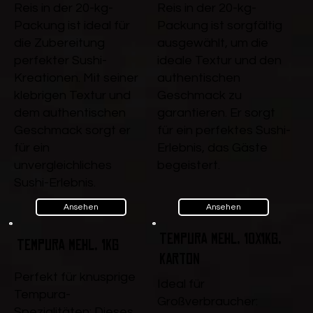
Reis in der 20-kg-
Reis in der 20-kg-
Packung ist ideal für
Packung ist sorgfältig
die Zubereitung
ausgewählt, um die
perfekter Sushi-
ideale Textur und den
Kreationen. Mit seiner
authentischen
klebrigen Textur und
Geschmack zu
dem authentischen
garantieren. Er sorgt
Geschmack sorgt er
für ein perfektes Sushi-
für ein
Erlebnis, das Gäste
unvergleichliches
begeistert.
Sushi-Erlebnis.
Ansehen
Ansehen
Tempura Mehl, 10x1kg,
Tempura Mehl, 1kg
Karton
Perfekt für knusprige
Ideal für
Tempura-
Großverbraucher:
Spezialitäten: Dieses