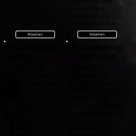
speziell für die Sushi-
hygienische Sushi-
Zubereitung in der
Zubereitung in
Gastronomie.
Restaurants und
Catering-Betrieben.
Ansehen
Ansehen
TPE Sushihandschuhe,
TPE Sushihandschuhe
Schwarz M
M, Schwarz, Karton
Schwarze TPE
Der Karton mit
Sushihandschuhe,
schwarzen TPE
Größe M, bieten eine
Sushihandschuhen in
latexfreie und
Größe M enthält eine
puderfreie Lösung für
große Menge an
die sichere und
puder- und latexfreien
saubere Handhabung
Einweghandschuhen,
von Lebensmitteln,
ideal für die
speziell für die Sushi-
hygienische Sushi-