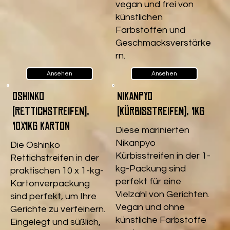
vegan und frei von
künstlichen
Farbstoffen und
Geschmacksverstärke
rn.
Ansehen
Ansehen
Oshinko
Nikanpyo
(Rettichstreifen),
(Kürbisstreifen), 1kg
10x1kg Karton
Diese marinierten
Nikanpyo
Die Oshinko
Kürbisstreifen in der 1-
Rettichstreifen in der
kg-Packung sind
praktischen 10 x 1-kg-
perfekt für eine
Kartonverpackung
Vielzahl von Gerichten.
sind perfekt, um Ihre
Vegan und ohne
Gerichte zu verfeinern.
künstliche Farbstoffe
Eingelegt und süßlich,