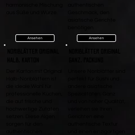
harmonische Mischung
authentischen
aus Süße und Würze.
Geschmack, den
asiatische Gerichte
benötigen.
Ansehen
Ansehen
Noriblätter Original
Noriblätter Original
Halb, Karton
ganz, Packung
Der Karton mit Original
Unsere Noriblätter sind
Halb-Noriblättern ist
perfekt für Sushi und
die ideale Wahl für
andere asiatische
professionelle Küchen,
Spezialitäten. Ganz
die auf frische und
und von hoher Qualität,
hochwertige Zutaten
verleihen sie Ihren
setzen. Diese Algen
Gerichten eine
sorgen für den
authentische Textur
authentischen
und einen einzigartigen