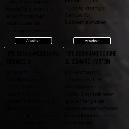
Mochi-Teig. Ein
umhüllt von zartem
fruchtig-cremiger
Mochi-Teig. Ideal für
Genuss für
einen tropischen
Dessertliebhaber.
Snack oder als
fruchtiges Dessert.
Ansehen
Ansehen
TPE Sushihandschuhe,
TPE Sushihandschuhe
Schwarz S
S, Schwarz, Karton
Schwarze TPE
Der Karton mit
Sushihandschuhe,
schwarzen TPE
Größe S, bieten eine
Sushihandschuhen in
latexfreie und
Größe S enthält eine
puderfreie Lösung für
große Menge an
die sichere und
puder- und latexfreien
saubere Handhabung
Einweghandschuhen,
von Lebensmitteln,
ideal für die