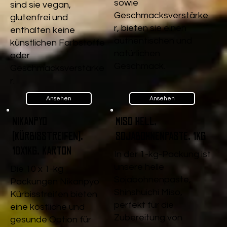
sowie
sind sie vegan,
Geschmacksverstärke
glutenfrei und
r, bieten sie einen
enthalten keine
authentischen und
künstlichen Farbstoffe
natürlichen
oder
Geschmack.
Geschmacksverstärke
r.
Ansehen
Ansehen
Nikanpyo
Miso Hell,
(Kürbisstreifen),
Sojabohnenpaste, 1kg
10x1kg, Karton
In der 1-kg-Packung ist
unsere helle
Die 10 x 1-kg
Sojabohnenpaste,
Packungen Nikanpyo
Shinshuichi Miso,
Kürbisstreifen bieten
perfekt für die
eine köstliche und
Zubereitung von
gesunde Option für