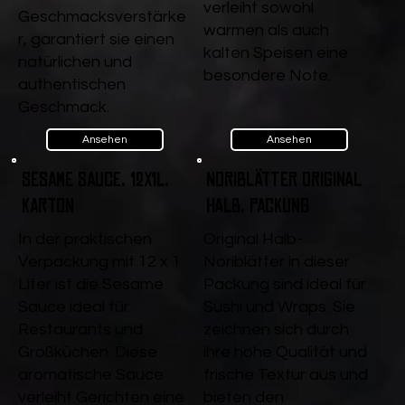
verleiht sowohl
Geschmacksverstärke
warmen als auch
r, garantiert sie einen
kalten Speisen eine
natürlichen und
besondere Note.
authentischen
Geschmack.
Ansehen
Ansehen
Sesame Sauce, 12x1l,
Noriblätter Original
Karton
halb, Packung
In der praktischen
Original Halb-
Verpackung mit 12 x 1
Noriblätter in dieser
Liter ist die Sesame
Packung sind ideal für
Sauce ideal für
Sushi und Wraps. Sie
Restaurants und
zeichnen sich durch
Großküchen. Diese
ihre hohe Qualität und
aromatische Sauce
frische Textur aus und
verleiht Gerichten eine
bieten den