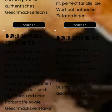
rn, perfekt für alle, die
authentisches
Wert auf natürliche
Geschmackserlebnis.
Zutaten legen.
Ansehen
Ansehen
Ingwer Gari Weiß,
Ingwer Gari pink, 1kg
10x1kg Karton
Mit seinem intensiven
Dieser Karton mit 10 x
Geschmack und der
1-kg-Packungen
leuchtend pinken
Ingwer Gari Weiß
Farbe bringt dieser
bietet eingelegte
Ingwer Gari eine
Ingwerscheiben, die
besondere Note in
mit einer angenehmen
Sushi und andere
Süße verfeinert sind.
asiatische Gerichte.
Glutenfrei und ohne
Farbstoffe sowie
Geschmacksverstärke