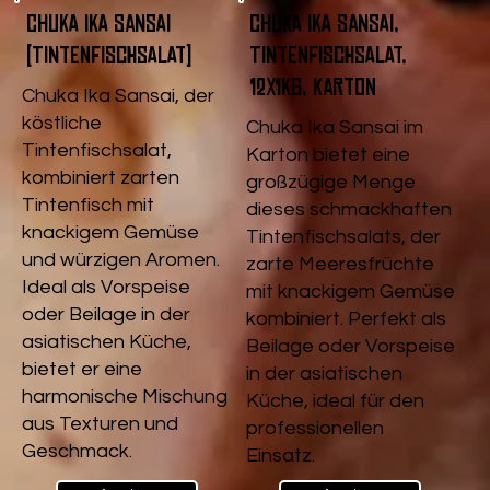
Chuka Ika Sansai
Chuka Ika Sansai,
(Tintenfischsalat)
Tintenfischsalat,
12x1kg, Karton
Chuka Ika Sansai, der
köstliche
Chuka Ika Sansai im
Tintenfischsalat,
Karton bietet eine
kombiniert zarten
großzügige Menge
Tintenfisch mit
dieses schmackhaften
knackigem Gemüse
Tintenfischsalats, der
und würzigen Aromen.
zarte Meeresfrüchte
Ideal als Vorspeise
mit knackigem Gemüse
oder Beilage in der
kombiniert. Perfekt als
asiatischen Küche,
Beilage oder Vorspeise
bietet er eine
in der asiatischen
harmonische Mischung
Küche, ideal für den
aus Texturen und
professionellen
Geschmack.
Einsatz.