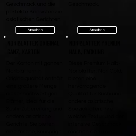
Geschmack und die
Geschmack.
perfekte Konsistenz in
asiatischen Gerichten.
Ansehen
Ansehen
Noriblätter Original
Noriblätter Premium
ganz, Karton
Halb, Packung
Der Karton mit ganzen
Diese Premium Halb-
Noriblättern in
Noriblätter, Nori Gold,
Originalqualität enthält
bieten eine
eine größere Menge
hervorragende
dieser hochwertigen
Qualität für Sushi und
Blätter, ideal für die
andere asiatische
Sushi-Zubereitung und
Spezialitäten. Ihre
andere asiatische
weiche Textur und der
Gerichte. Sie bieten
intensive Geschmack
eine frische, knusprige
machen sie zu einer