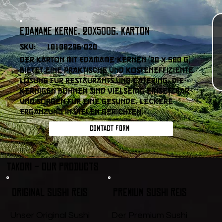
Edamame Kerne, 20x500g, Karton
SKU:
10100296-020
Der Karton mit Edamame-Kernen (20 x 500 g)
bietet eine praktische und kosteneffiziente
Lösung für Restaurants und Catering. Die
kernigen Bohnen sind vielseitig einsetzbar
und sorgen für eine gesunde, leckere
Ergänzung in vielen Gerichten.
Contact form
Takori - Our products
Original Sushi Reis
Premium Sushi Reis
Unser Original Sushi
Der Premium Sushi