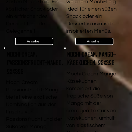
zarten Mochi-Teig. Ein
weichem Mochi-Teig.
köstlicher Snack oder
Ideal für einen süßen
ein erfrischendes
Snack oder ein
Dessert für jede
Dessert in asiatisch
Gelegenheit.
inspirierten Menüs.
Ansehen
Ansehen
Mochi Cream,
Mochi Cream, Mango-
Passionsfrucht-Mango,
Käsekuchen, 25x32g
25x32g
Mochi Cream Mango-
Käsekuchen
Mochi Cream
kombiniert die
Passionsfrucht-Mango
tropische Süße von
bietet eine exotische
Mango mit der
Kombination aus der
cremigen Textur von
Frische von
Käsekuchen, umhüllt
Passionsfrucht und der
von elastischem
Süße von Mango,