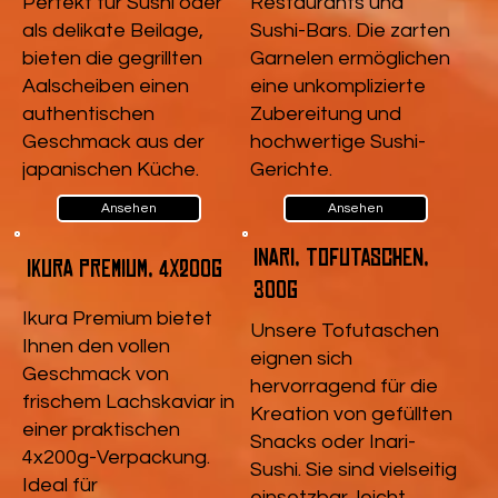
Perfekt für Sushi oder
Restaurants und
als delikate Beilage,
Sushi-Bars. Die zarten
bieten die gegrillten
Garnelen ermöglichen
Aalscheiben einen
eine unkomplizierte
authentischen
Zubereitung und
Geschmack aus der
hochwertige Sushi-
japanischen Küche.
Gerichte.
Ansehen
Ansehen
Inari, Tofutaschen,
Ikura Premium, 4x200g
300g
Ikura Premium bietet
Unsere Tofutaschen
Ihnen den vollen
eignen sich
Geschmack von
hervorragend für die
frischem Lachskaviar in
Kreation von gefüllten
einer praktischen
Snacks oder Inari-
4x200g-Verpackung.
Sushi. Sie sind vielseitig
Ideal für
einsetzbar, leicht