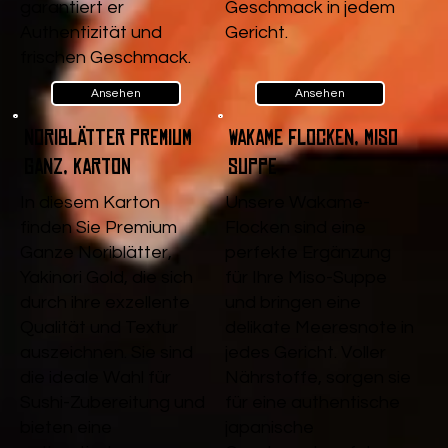
garantiert er
Geschmack in jedem
Authentizität und
Gericht.
frischen Geschmack.
Ansehen
Ansehen
Noriblätter Premium
Wakame Flocken, Miso
Ganz, Karton
Suppe
In diesem Karton
Unsere Wakame-
finden Sie Premium
Flocken sind eine
Ganze Noriblätter,
perfekte Ergänzung
Yakinori Gold, die sich
für Ihre Miso-Suppe
durch ihre exzellente
und bringen eine
Qualität und Textur
delikate Meeresnote in
auszeichnen. Sie sind
jedes Gericht. Voller
die ideale Wahl für
Nährstoffe, sorgen sie
Sushi-Zubereitung und
für eine authentische
bieten eine
japanische