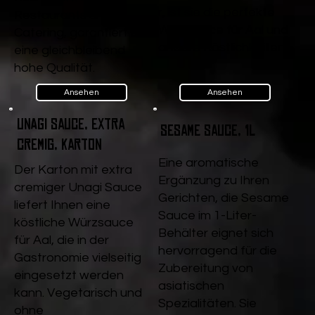
r, ist sie die perfekte
Restaurants und
Würzsauce für Aal und
Catering, garantiert sie
andere Köstlichkeiten.
eine gleichbleibend
hohe Qualität.
Ansehen
Ansehen
Unagi Sauce, extra
Sesame Sauce, 1l
cremig, Karton
Eine aromatische
Der Karton mit extra
Ergänzung zu Ihren
cremiger Unagi Sauce
Gerichten, die Sesame
liefert Ihnen eine
Sauce im 1-Liter-
köstliche Würzsauce
Behälter eignet sich
für Aal, die in der
hervorragend für die
Gastronomie vielseitig
Zubereitung von
eingesetzt werden
asiatischen
kann. Vegetarisch und
Spezialitäten. Sie
ohne