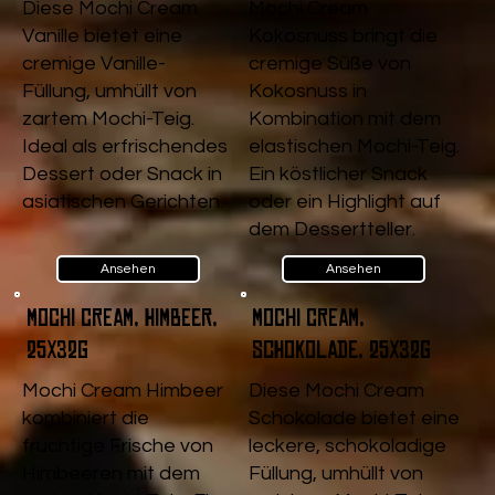
Diese Mochi Cream
Mochi Cream
Vanille bietet eine
Kokosnuss bringt die
cremige Vanille-
cremige Süße von
Füllung, umhüllt von
Kokosnuss in
zartem Mochi-Teig.
Kombination mit dem
Ideal als erfrischendes
elastischen Mochi-Teig.
Dessert oder Snack in
Ein köstlicher Snack
asiatischen Gerichten.
oder ein Highlight auf
dem Dessertteller.
Ansehen
Ansehen
Mochi Cream, Himbeer,
Mochi Cream,
25x32g
Schokolade, 25x32g
Mochi Cream Himbeer
Diese Mochi Cream
kombiniert die
Schokolade bietet eine
fruchtige Frische von
leckere, schokoladige
Himbeeren mit dem
Füllung, umhüllt von