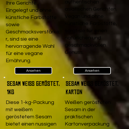
authentischen
Ihre Gerichte.
asiatischen Gerichten.
Eingelegt und ohne
Vegan und ohne
künstliche Farbstoffe
künstliche Farbstoffe,
sowie
sorgt sie für einen
Geschmacksverstärke
natürlichen und
r, sind sie eine
geschmackvollen
hervorragende Wahl
Genuss.
für eine vegane
Ernährung.
Ansehen
Ansehen
Sesam weiß geröstet,
Sesam weiß geröstet,
1kg
Karton
Diese 1-kg-Packung
Weißen gerösteten
mit weißem
Sesam in der
geröstetem Sesam
praktischen
bietet einen nussigen
Kartonverpackung