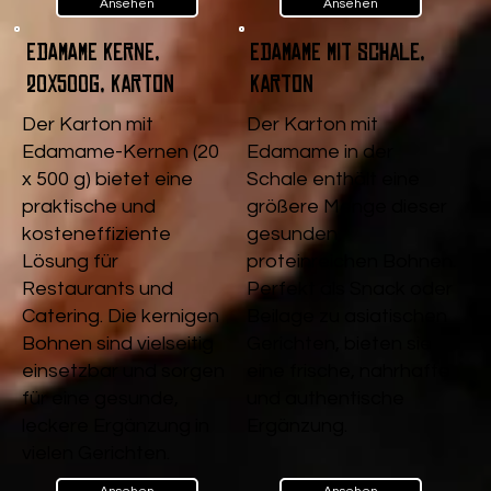
Ansehen
Ansehen
Edamame Kerne,
Edamame mit Schale,
20x500g, Karton
Karton
Der Karton mit
Der Karton mit
Edamame-Kernen (20
Edamame in der
x 500 g) bietet eine
Schale enthält eine
praktische und
größere Menge dieser
kosteneffiziente
gesunden,
Lösung für
proteinreichen Bohnen.
Restaurants und
Perfekt als Snack oder
Catering. Die kernigen
Beilage zu asiatischen
Bohnen sind vielseitig
Gerichten, bieten sie
einsetzbar und sorgen
eine frische, nahrhafte
für eine gesunde,
und authentische
leckere Ergänzung in
Ergänzung.
vielen Gerichten.