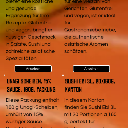
bietet eine köstliche
für eine Vielzahl von
und gesunde
Gerichten. Glutenfrei
Ergänzung für Ihre
und vegan, ist er ideal
Rezepte. Glutenfrei
für
und vegan, bringt er
Gastronomiebetriebe,
nussigen Geschmack
die authentische
in Salate, Sushi und
asiatische Aromen
zahlreiche asiatische
schätzen.
Spezialitäten.
Ansehen
Ansehen
Unagi Scheiben, 15%
Sushi Ebi 3L, 20x160g,
Sauce, 160g, Packung
Karton
Diese Packung enthält
In diesem Karton
160 g Unagi-Scheiben,
finden Sie Sushi Ebi 3L
umhüllt von 15%
mit 20 Portionen à 160
würziger Sauce.
g, perfekt für