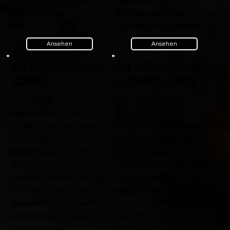
Zubereitung in der
Zubereitung in
Gastronomie.
Restaurants und
Catering-Betrieben.
Ansehen
Ansehen
TPE Sushihandschuhe,
TPE Sushihandschuhe
Schwarz L
L, Schwarz, Karton
Schwarze TPE
Der Karton mit
Sushihandschuhe,
schwarzen TPE
Größe L, bieten eine
Sushihandschuhen in
latexfreie und
Größe L enthält eine
puderfreie Lösung für
große Menge an
die sichere und
puder- und latexfreien
saubere Handhabung
Einweghandschuhen,
von Lebensmitteln,
ideal für die
speziell für die Sushi-
hygienische Sushi-
Zubereitung in der
Zubereitung in
Gastronomie.
Restaurants und