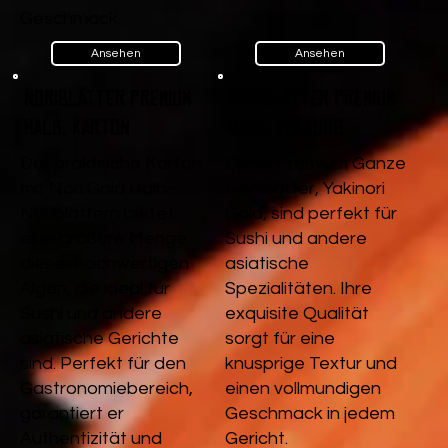
Geschmack.
Ansehen
Ansehen
Noriblätter Premium
Noriblätter Premium
Halb, Karton
Ganz, Packung
Der praktische Karton
Diese Premium Ganze
mit Nori Gold Halb-
Noriblätter, Yakinori
Noriblättern bietet
Gold, sind perfekt für
eine größere Menge
Sushi und andere
dieser hochwertigen
asiatische
Algen, die ideal für
Spezialitäten. Ihre
Sushi und andere
exquisite Qualität
asiatische Gerichte
sorgt für eine
sind. Perfekt für den
knusprige Textur und
Gastronomiebereich,
einen vollmundigen
garantiert er
Geschmack in jedem
Authentizität und
Gericht.