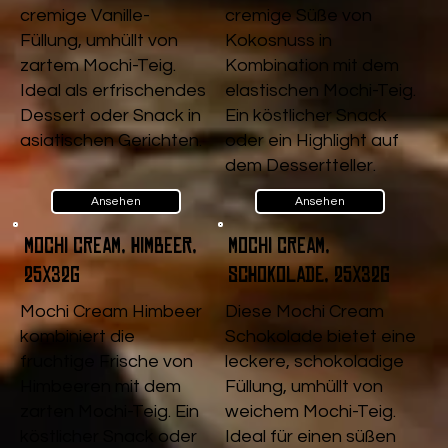
cremige Vanille-
cremige Süße von
Füllung, umhüllt von
Kokosnuss in
zartem Mochi-Teig.
Kombination mit dem
Ideal als erfrischendes
elastischen Mochi-Teig.
Dessert oder Snack in
Ein köstlicher Snack
asiatischen Gerichten.
oder ein Highlight auf
dem Dessertteller.
Ansehen
Ansehen
Mochi Cream, Himbeer,
Mochi Cream,
25x32g
Schokolade, 25x32g
Mochi Cream Himbeer
Diese Mochi Cream
kombiniert die
Schokolade bietet eine
fruchtige Frische von
leckere, schokoladige
Himbeeren mit dem
Füllung, umhüllt von
zarten Mochi-Teig. Ein
weichem Mochi-Teig.
köstlicher Snack oder
Ideal für einen süßen