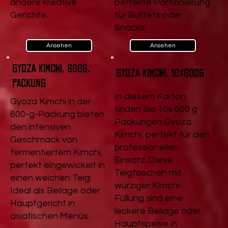
andere kreative
perfekte Portionierung
Gerichte.
für Buffets oder
Snacks.
Ansehen
Ansehen
Gyoza Kimchi, 600g,
Gyoza Kimchi, 10x600g
Packung
In diesem Karton
Gyoza Kimchi in der
finden Sie 10x 600 g
600-g-Packung bieten
Packungen Gyoza
den intensiven
Kimchi, perfekt für den
Geschmack von
professionellen
fermentiertem Kimchi,
Einsatz. Diese
perfekt eingewickelt in
Teigtaschen mit
einen weichen Teig.
würziger Kimchi-
Ideal als Beilage oder
Füllung sind eine
Hauptgericht in
leckere Beilage oder
asiatischen Menüs.
Hauptspeise in