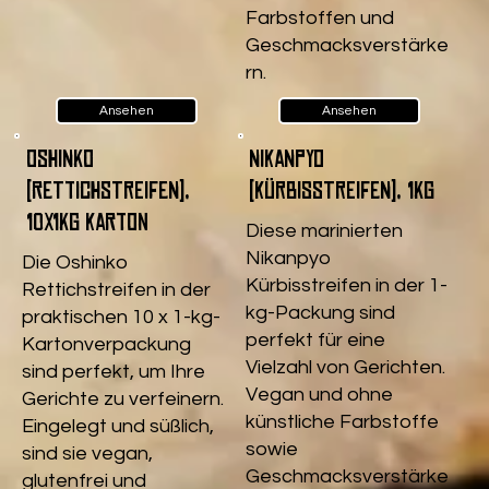
Farbstoffen und
Geschmacksverstärke
rn.
Ansehen
Ansehen
Oshinko
Nikanpyo
(Rettichstreifen),
(Kürbisstreifen), 1kg
10x1kg Karton
Diese marinierten
Nikanpyo
Die Oshinko
Kürbisstreifen in der 1-
Rettichstreifen in der
kg-Packung sind
praktischen 10 x 1-kg-
perfekt für eine
Kartonverpackung
Vielzahl von Gerichten.
sind perfekt, um Ihre
Vegan und ohne
Gerichte zu verfeinern.
künstliche Farbstoffe
Eingelegt und süßlich,
sowie
sind sie vegan,
Geschmacksverstärke
glutenfrei und