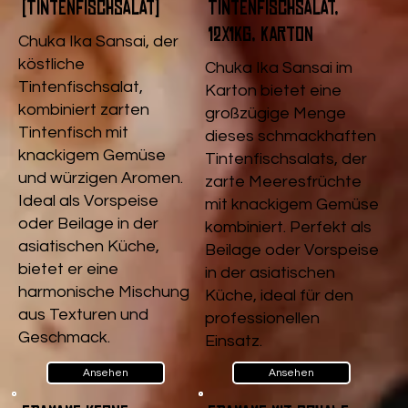
(Tintenfischsalat)
Tintenfischsalat,
12x1kg, Karton
Chuka Ika Sansai, der
köstliche
Chuka Ika Sansai im
Tintenfischsalat,
Karton bietet eine
kombiniert zarten
großzügige Menge
Tintenfisch mit
dieses schmackhaften
knackigem Gemüse
Tintenfischsalats, der
und würzigen Aromen.
zarte Meeresfrüchte
Ideal als Vorspeise
mit knackigem Gemüse
oder Beilage in der
kombiniert. Perfekt als
asiatischen Küche,
Beilage oder Vorspeise
bietet er eine
in der asiatischen
harmonische Mischung
Küche, ideal für den
aus Texturen und
professionellen
Geschmack.
Einsatz.
Ansehen
Ansehen