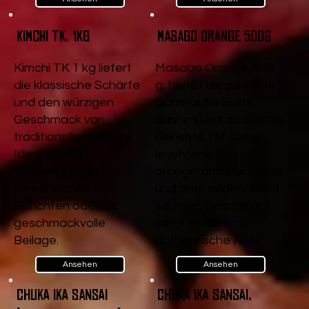
Kimchi TK, 1kg
Masago Orange 500g
Kimchi TK 1 kg liefert
Masago Orange, 500
die klassische Schärfe
g, bietet die perfekte
und den würzigen
Garnitur für Sushi,
Geschmack von
Sashimi und asiatische
traditionellem Kimchi.
Gerichte. Mit seiner
Ideal für die
leuchtend
Verwendung in
orangefarbenen Optik
koreanischen
und dem milden, leicht
Gerichten oder als
salzigen Geschmack
geschmackvolle
sorgt es für eine
Beilage.
authentische Note.
Ansehen
Ansehen
Chuka Ika Sansai
Chuka Ika Sansai,