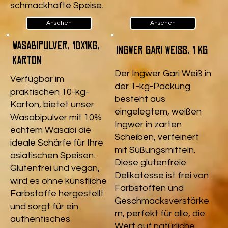
schmackhafte Speise.
Ansehen
Ansehen
Wasabipulver, 10x1kg,
Ingwer Gari Weiß, 1 kg
Karton
Der Ingwer Gari Weiß in
Verfügbar im
der 1-kg-Packung
praktischen 10-kg-
besteht aus
Karton, bietet unser
eingelegtem, weißen
Wasabipulver mit 10%
Ingwer in zarten
echtem Wasabi die
Scheiben, verfeinert
ideale Schärfe für Ihre
mit Süßungsmitteln.
asiatischen Speisen.
Diese glutenfreie
Glutenfrei und vegan,
Delikatesse ist frei von
wird es ohne künstliche
Farbstoffen und
Farbstoffe hergestellt
Geschmacksverstärke
und sorgt für ein
rn, perfekt für alle, die
authentisches
Wert auf natürliche