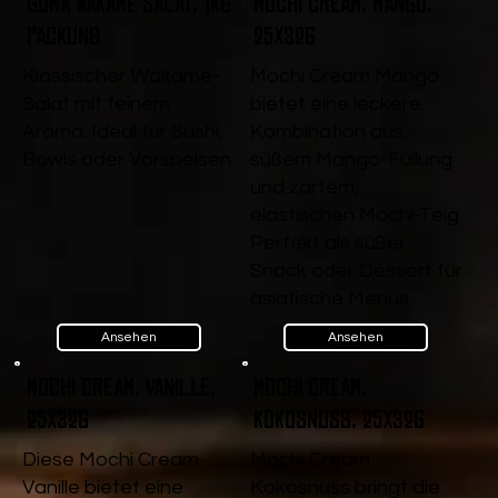
Goma Wakame Salat, 1kg
Mochi Cream, Mango,
Packung
25x32g
Klassischer Wakame-
Mochi Cream Mango
Salat mit feinem
bietet eine leckere
Aroma. Ideal für Sushi,
Kombination aus
Bowls oder Vorspeisen.
süßem Mango-Füllung
und zartem,
elastischen Mochi-Teig.
Perfekt als süßer
Snack oder Dessert für
asiatische Menüs.
Ansehen
Ansehen
Mochi Cream, Vanille,
Mochi Cream,
25x32g
Kokosnuss, 25x32g
Diese Mochi Cream
Mochi Cream
Vanille bietet eine
Kokosnuss bringt die