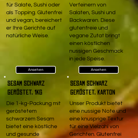
für Salate, Sushi oder
Verfeinern von
als Topping. Glutenfrei
Salaten, Sushi und
und vegan, bereichert
Backwaren. Diese
er Ihre Gerichte auf
glutenfreie und
natürliche Weise.
vegane Zutat bringt
einen köstlichen
nussigen Geschmack
in jede Speise.
Ansehen
Ansehen
Sesam schwarz
Sesam schwarz
geröstet, 1kg
geröstet, Karton
Die 1-kg-Packung mit
Unser Produkt bietet
geröstetem
eine nussige Note und
schwarzem Sesam
eine knusprige Textur
bietet eine köstliche
für eine Vielzahl von
und gesunde
Gerichten. Glutenfrei