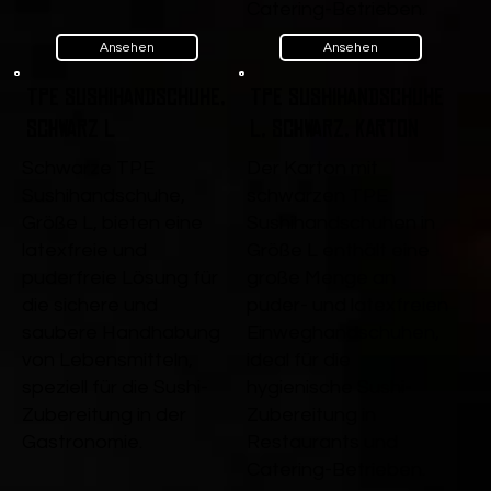
Catering-Betrieben.
Ansehen
Ansehen
TPE Sushihandschuhe,
TPE Sushihandschuhe
Schwarz L
L, Schwarz, Karton
Schwarze TPE
Der Karton mit
Sushihandschuhe,
schwarzen TPE
Größe L, bieten eine
Sushihandschuhen in
latexfreie und
Größe L enthält eine
puderfreie Lösung für
große Menge an
die sichere und
puder- und latexfreien
saubere Handhabung
Einweghandschuhen,
von Lebensmitteln,
ideal für die
speziell für die Sushi-
hygienische Sushi-
Zubereitung in der
Zubereitung in
Gastronomie.
Restaurants und
Catering-Betrieben.