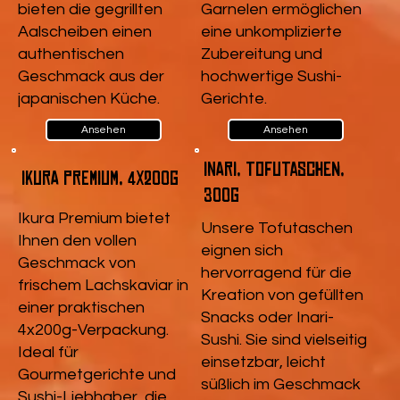
bieten die gegrillten
Garnelen ermöglichen
Aalscheiben einen
eine unkomplizierte
authentischen
Zubereitung und
Geschmack aus der
hochwertige Sushi-
japanischen Küche.
Gerichte.
Ansehen
Ansehen
Inari, Tofutaschen,
Ikura Premium, 4x200g
300g
Ikura Premium bietet
Unsere Tofutaschen
Ihnen den vollen
eignen sich
Geschmack von
hervorragend für die
frischem Lachskaviar in
Kreation von gefüllten
einer praktischen
Snacks oder Inari-
4x200g-Verpackung.
Sushi. Sie sind vielseitig
Ideal für
einsetzbar, leicht
Gourmetgerichte und
süßlich im Geschmack
Sushi-Liebhaber, die