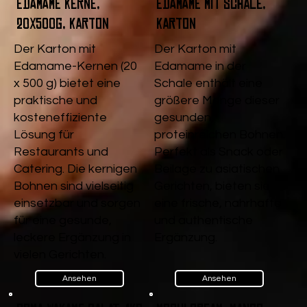
Edamame Kerne,
Edamame mit Schale,
20x500g, Karton
Karton
Der Karton mit
Der Karton mit
Edamame-Kernen (20
Edamame in der
x 500 g) bietet eine
Schale enthält eine
praktische und
größere Menge dieser
kosteneffiziente
gesunden,
Lösung für
proteinreichen Bohnen.
Restaurants und
Perfekt als Snack oder
Catering. Die kernigen
Beilage zu asiatischen
Bohnen sind vielseitig
Gerichten, bieten sie
einsetzbar und sorgen
eine frische, nahrhafte
für eine gesunde,
und authentische
leckere Ergänzung in
Ergänzung.
vielen Gerichten.
Ansehen
Ansehen