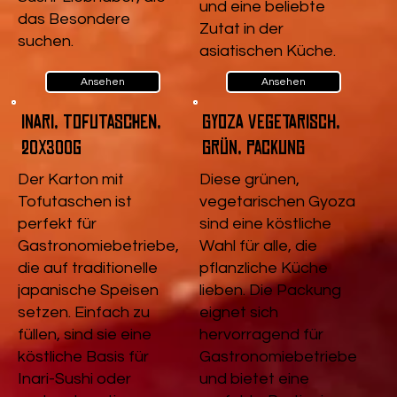
und eine beliebte
das Besondere
Zutat in der
suchen.
asiatischen Küche.
Ansehen
Ansehen
Inari, Tofutaschen,
Gyoza vegetarisch,
20x300g
Grün, Packung
Der Karton mit
Diese grünen,
Tofutaschen ist
vegetarischen Gyoza
perfekt für
sind eine köstliche
Gastronomiebetriebe,
Wahl für alle, die
die auf traditionelle
pflanzliche Küche
japanische Speisen
lieben. Die Packung
setzen. Einfach zu
eignet sich
füllen, sind sie eine
hervorragend für
köstliche Basis für
Gastronomiebetriebe
Inari-Sushi oder
und bietet eine