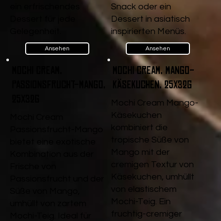
ein erfrischendes
Snack oder ein
Dessert für jede
Dessert in asiatisch
Gelegenheit.
inspirierten Menüs.
Ansehen
Ansehen
Mochi Cream,
Mochi Cream, Mango-
Passionsfrucht-Mango,
Käsekuchen, 25x32g
25x32g
Mochi Cream Mango-
Käsekuchen
Mochi Cream
kombiniert die
Passionsfrucht-Mango
tropische Süße von
bietet eine exotische
Mango mit der
Kombination aus der
cremigen Textur von
Frische von
Käsekuchen, umhüllt
Passionsfrucht und der
von elastischem
Süße von Mango,
Mochi-Teig. Ein
umhüllt von zartem
fruchtig-cremiger
Mochi-Teig. Ideal für