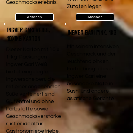
Geschmackserlebnis.
Zutaten legen.
Ansehen
Ansehen
Ingwer Gari Weiß,
Ingwer Gari pink, 1kg
10x1kg Karton
Mit seinem intensiven
Dieser Karton mit 10 x
Geschmack und der
1-kg-Packungen
leuchtend pinken
Ingwer Gari Weiß
Farbe bringt dieser
bietet eingelegte
Ingwer Gari eine
Ingwerscheiben, die
besondere Note in
mit einer angenehmen
Sushi und andere
Süße verfeinert sind.
asiatische Gerichte.
Glutenfrei und ohne
Farbstoffe sowie
Geschmacksverstärke
r, ist er ideal für
Gastronomiebetriebe.