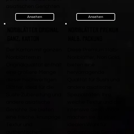
asiatischen Gerichten.
Ansehen
Ansehen
Noriblätter Original
Noriblätter Premium
ganz, Karton
Halb, Packung
Der Karton mit ganzen
Diese Premium Halb-
Noriblättern in
Noriblätter, Nori Gold,
Originalqualität enthält
bieten eine
eine größere Menge
hervorragende
dieser hochwertigen
Qualität für Sushi und
Blätter, ideal für die
andere asiatische
Sushi-Zubereitung und
Spezialitäten. Ihre
andere asiatische
weiche Textur und der
Gerichte. Sie bieten
intensive Geschmack
eine frische, knusprige
machen sie zu einer
Textur und
idealen Wahl für
authentischen
authentische Gerichte.