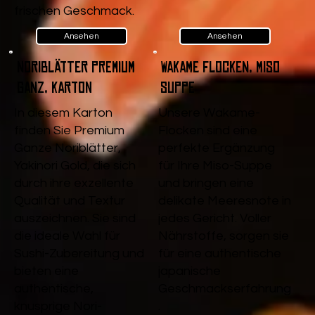
frischen Geschmack.
Ansehen
Ansehen
Noriblätter Premium
Wakame Flocken, Miso
Ganz, Karton
Suppe
In diesem Karton
Unsere Wakame-
finden Sie Premium
Flocken sind eine
Ganze Noriblätter,
perfekte Ergänzung
Yakinori Gold, die sich
für Ihre Miso-Suppe
durch ihre exzellente
und bringen eine
Qualität und Textur
delikate Meeresnote in
auszeichnen. Sie sind
jedes Gericht. Voller
die ideale Wahl für
Nährstoffe, sorgen sie
Sushi-Zubereitung und
für eine authentische
bieten eine
japanische
authentische,
Geschmackserfahrung
knusprige Nori-
.