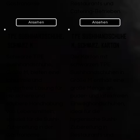
Gastronomie.
Restaurants und
Catering-Betrieben.
Ansehen
Ansehen
TPE Sushihandschuhe,
TPE Sushihandschuhe
Schwarz M
M, Schwarz, Karton
Schwarze TPE
Der Karton mit
Sushihandschuhe,
schwarzen TPE
Größe M, bieten eine
Sushihandschuhen in
latexfreie und
Größe M enthält eine
puderfreie Lösung für
große Menge an
die sichere und
puder- und latexfreien
saubere Handhabung
Einweghandschuhen,
von Lebensmitteln,
ideal für die
speziell für die Sushi-
hygienische Sushi-
Zubereitung in der
Zubereitung in
Gastronomie.
Restaurants und