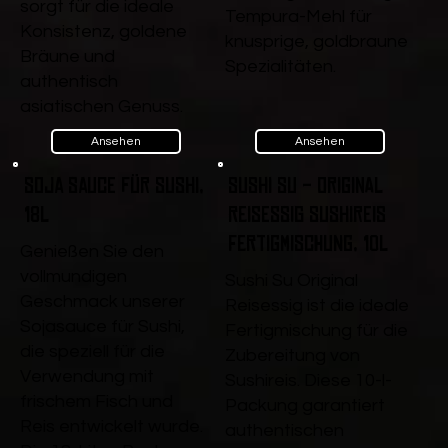
sorgt für die ideale
Tempura-Mehl für
Konsistenz, goldene
knusprige, goldbraune
Bräune und
Spezialitäten.
authentisch
asiatischen Genuss.
Ansehen
Ansehen
Soja Sauce für Sushi,
Sushi Su - Original
18l
Reisessig Sushireis
Fertigmischung, 10l
Genießen Sie den
vollmundigen
Sushi Su Original
Geschmack unserer
Reisessig ist die ideale
Sojasauce für Sushi,
Fertigmischung für die
die speziell für die
Zubereitung von
Verwendung mit
Sushireis. Diese 10-l-
frischem Fisch und
Packung garantiert
Reis entwickelt wurde.
authentischen