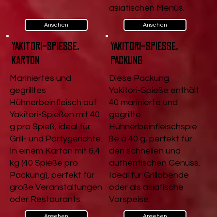
asiatischen Menüs.
Ansehen
Ansehen
Yakitori-Spieße,
Yakitori-Spieße,
Karton
Packung
Mariniertes und
Diese Packung
gegrilltes
Yakitori-Spieße enthält
Hühnerbeinfleisch auf
40 marinierte und
Yakitori-Spießen mit 40
gegrillte
g pro Spieß, ideal für
Hühnerbeinfleischspie
Grill- und Partygerichte.
ße à 40 g, perfekt für
In einem Karton mit 6,4
den schnellen und
kg (40 Spieße pro
authentischen Genuss.
Packung), perfekt für
Ideal für Grillabende
große Veranstaltungen
oder als asiatische
oder Restaurants.
Vorspeise.
Ansehen
Ansehen