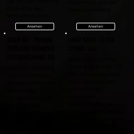
Die 18-Liter-Packung
Geschmack und die
ist ideal für den
ideale Konsistenz.
Großverbraucher.
Ansehen
Ansehen
Sushi Su - Premium
Unagi Sauce, extra
Reisessig Sushireis
cremig, 1,8L
Fertigmischung, 20l
Diese extra cremige
Unagi Sauce in der 1,8-
Diese 20-l-Packung
Liter-Packung verleiht
Sushi Su Premium
Ihren Gerichten den
Reisessig bietet eine
authentischen
hochwertige
Geschmack
Fertigmischung, die
japanischer Küche.
den perfekten
Vegetarisch und ohne
Geschmack für Sushi-
Geschmacksverstärke
Reis liefert. Ideal für
r, ist sie die perfekte
Restaurants und