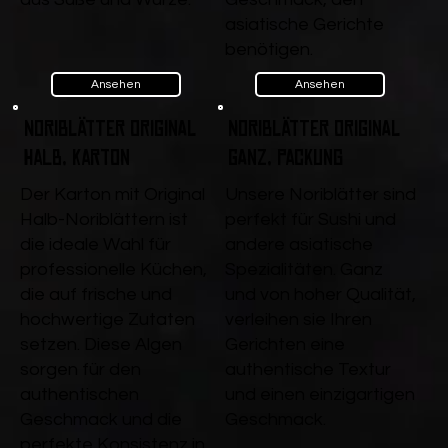
asiatische Gerichte
benötigen.
Ansehen
Ansehen
Noriblätter Original
Noriblätter Original
Halb, Karton
ganz, Packung
Der Karton mit Original
Unsere Noriblätter sind
Halb-Noriblättern ist
perfekt für Sushi und
die ideale Wahl für
andere asiatische
professionelle Küchen,
Spezialitäten. Ganz
die auf frische und
und von hoher Qualität,
hochwertige Zutaten
verleihen sie Ihren
setzen. Diese Algen
Gerichten eine
sorgen für den
authentische Textur
authentischen
und einen einzigartigen
Geschmack und die
Geschmack.
perfekte Konsistenz in