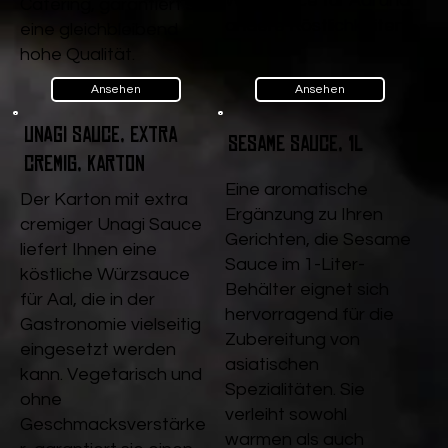
Würzsauce für Aal und
Catering, garantiert sie
andere Köstlichkeiten.
eine gleichbleibend
hohe Qualität.
Ansehen
Ansehen
Unagi Sauce, extra
Sesame Sauce, 1l
cremig, Karton
Eine aromatische
Der Karton mit extra
Ergänzung zu Ihren
cremiger Unagi Sauce
Gerichten, die Sesame
liefert Ihnen eine
Sauce im 1-Liter-
köstliche Würzsauce
Behälter eignet sich
für Aal, die in der
hervorragend für die
Gastronomie vielseitig
Zubereitung von
eingesetzt werden
asiatischen
kann. Vegetarisch und
Spezialitäten. Sie
ohne
verleiht sowohl
Geschmacksverstärke
warmen als auch