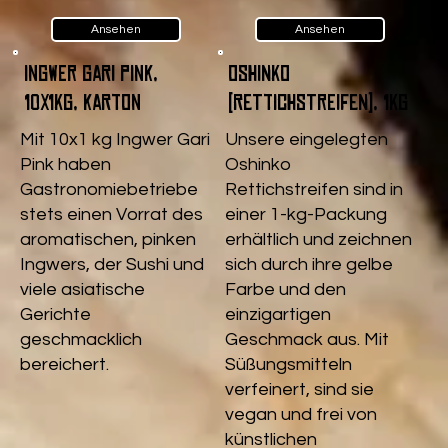
Ansehen
Ansehen
Ingwer Gari pink,
Oshinko
10x1kg, Karton
(Rettichstreifen), 1kg
Mit 10x1 kg Ingwer Gari
Unsere eingelegten
Pink haben
Oshinko
Gastronomiebetriebe
Rettichstreifen sind in
stets einen Vorrat des
einer 1-kg-Packung
aromatischen, pinken
erhältlich und zeichnen
Ingwers, der Sushi und
sich durch ihre gelbe
viele asiatische
Farbe und den
Gerichte
einzigartigen
geschmacklich
Geschmack aus. Mit
bereichert.
Süßungsmitteln
verfeinert, sind sie
vegan und frei von
künstlichen