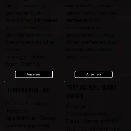
die Zubereitung
ausgewählt, um die
perfekter Sushi-
ideale Textur und den
Kreationen. Mit seiner
authentischen
klebrigen Textur und
Geschmack zu
dem authentischen
garantieren. Er sorgt
Geschmack sorgt er
für ein perfektes Sushi-
für ein
Erlebnis, das Gäste
unvergleichliches
begeistert.
Sushi-Erlebnis.
Ansehen
Ansehen
Tempura Mehl, 10x1kg,
Tempura Mehl, 1kg
Karton
Perfekt für knusprige
Ideal für
Tempura-
Großverbraucher:
Spezialitäten: Dieses
Dieser Karton enthält
hochwertige Mehl
10 x 1 kg hochwertiges