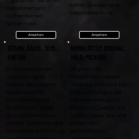
r, garantiert sie einen
kalten Speisen eine
natürlichen und
besondere Note.
authentischen
Geschmack.
Ansehen
Ansehen
Sesame Sauce, 12x1l,
Noriblätter Original
Karton
halb, Packung
In der praktischen
Original Halb-
Verpackung mit 12 x 1
Noriblätter in dieser
Liter ist die Sesame
Packung sind ideal für
Sauce ideal für
Sushi und Wraps. Sie
Restaurants und
zeichnen sich durch
Großküchen. Diese
ihre hohe Qualität und
aromatische Sauce
frische Textur aus und
verleiht Gerichten eine
bieten den
harmonische Mischung
authentischen
aus Süße und Würze.
Geschmack, den