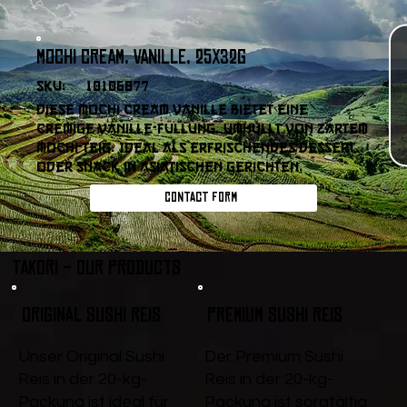
Mochi Cream, Vanille, 25x32g
SKU:
10106877
Diese Mochi Cream Vanille bietet eine
cremige Vanille-Füllung, umhüllt von zartem
Mochi-Teig. Ideal als erfrischendes Dessert
oder Snack in asiatischen Gerichten.
Contact form
Takori - Our products
Original Sushi Reis
Premium Sushi Reis
Unser Original Sushi
Der Premium Sushi
Reis in der 20-kg-
Reis in der 20-kg-
Packung ist ideal für
Packung ist sorgfältig