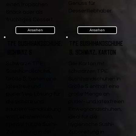
Genuss für
einen tropischen
Dessertliebhaber.
Snack oder als
fruchtiges Dessert.
Ansehen
Ansehen
TPE Sushihandschuhe,
TPE Sushihandschuhe
Schwarz S
S, Schwarz, Karton
Schwarze TPE
Der Karton mit
Sushihandschuhe,
schwarzen TPE
Größe S, bieten eine
Sushihandschuhen in
latexfreie und
Größe S enthält eine
puderfreie Lösung für
große Menge an
die sichere und
puder- und latexfreien
saubere Handhabung
Einweghandschuhen,
von Lebensmitteln,
ideal für die
speziell für die Sushi-
hygienische Sushi-
Zubereitung in der
Zubereitung in