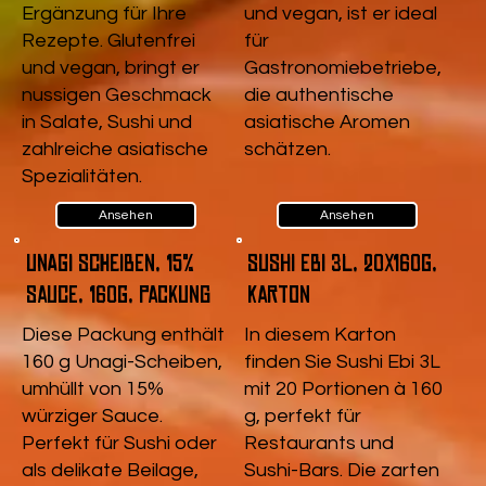
Ergänzung für Ihre
und vegan, ist er ideal
Rezepte. Glutenfrei
für
und vegan, bringt er
Gastronomiebetriebe,
nussigen Geschmack
die authentische
in Salate, Sushi und
asiatische Aromen
zahlreiche asiatische
schätzen.
Spezialitäten.
Ansehen
Ansehen
Unagi Scheiben, 15%
Sushi Ebi 3L, 20x160g,
Sauce, 160g, Packung
Karton
Diese Packung enthält
In diesem Karton
160 g Unagi-Scheiben,
finden Sie Sushi Ebi 3L
umhüllt von 15%
mit 20 Portionen à 160
würziger Sauce.
g, perfekt für
Perfekt für Sushi oder
Restaurants und
als delikate Beilage,
Sushi-Bars. Die zarten