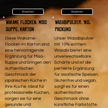
Erfahrung.
Ansehen
Ansehen
Wakame Flocken, Miso
Wasabipulver, 1kg,
Suppe, Karton
Packung
Diese Wakame-
Unser Wasabipulver
Flocken im Karton sind
mit 10% echtem
eine hervorragende
Wasabi bietet eine
Ergänzung für Miso-
unverwechselbare
Suppe und bringen den
Schärfe und ist die
authentischen
perfekte Ergänzung
Geschmack der
für asiatische Speisen.
japanischen Küche in
Glutenfrei und vegan,
Ihre Küche. Ideal für
sorgt es für einen
professionelle Küchen,
authentischen
sorgen sie für eine
Geschmack ohne
gesunde und
künstliche Farbstoffe.