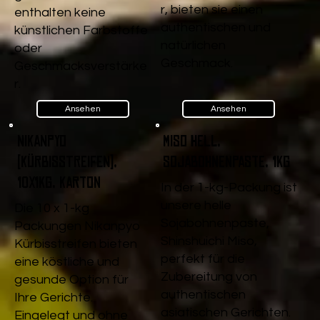
r, bieten sie einen
enthalten keine
authentischen und
künstlichen Farbstoffe
natürlichen
oder
Geschmack.
Geschmacksverstärke
r.
Ansehen
Ansehen
Nikanpyo
Miso Hell,
(Kürbisstreifen),
Sojabohnenpaste, 1kg
10x1kg, Karton
In der 1-kg-Packung ist
unsere helle
Die 10 x 1-kg
Sojabohnenpaste,
Packungen Nikanpyo
Shinshuichi Miso,
Kürbisstreifen bieten
perfekt für die
eine köstliche und
Zubereitung von
gesunde Option für
authentischen
Ihre Gerichte.
asiatischen Gerichten.
Eingelegt und ohne