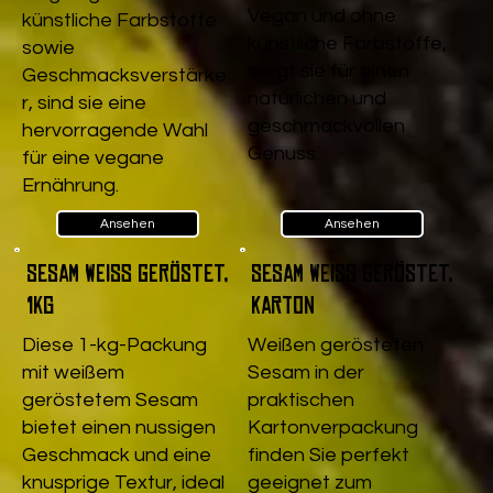
Vegan und ohne
künstliche Farbstoffe
künstliche Farbstoffe,
sowie
sorgt sie für einen
Geschmacksverstärke
natürlichen und
r, sind sie eine
geschmackvollen
hervorragende Wahl
Genuss.
für eine vegane
Ernährung.
Ansehen
Ansehen
Sesam weiß geröstet,
Sesam weiß geröstet,
1kg
Karton
Diese 1-kg-Packung
Weißen gerösteten
mit weißem
Sesam in der
geröstetem Sesam
praktischen
bietet einen nussigen
Kartonverpackung
Geschmack und eine
finden Sie perfekt
knusprige Textur, ideal
geeignet zum