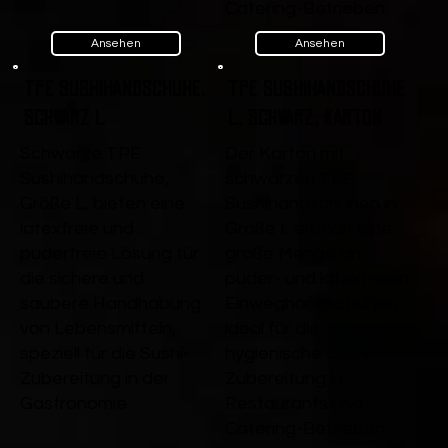
Catering-Betrieben.
Ansehen
Ansehen
TPE Sushihandschuhe,
TPE Sushihandschuhe
Schwarz L
L, Schwarz, Karton
Schwarze TPE
Der Karton mit
Sushihandschuhe,
schwarzen TPE
Größe L, bieten eine
Sushihandschuhen in
latexfreie und
Größe L enthält eine
puderfreie Lösung für
große Menge an
die sichere und
puder- und latexfreien
saubere Handhabung
Einweghandschuhen,
von Lebensmitteln,
ideal für die
speziell für die Sushi-
hygienische Sushi-
Zubereitung in der
Zubereitung in
Gastronomie.
Restaurants und
Catering-Betrieben.