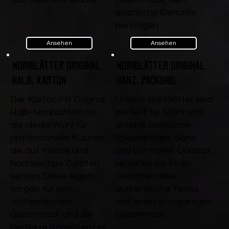
asiatische Gerichte
benötigen.
Ansehen
Ansehen
Noriblätter Original
Noriblätter Original
Halb, Karton
ganz, Packung
Der Karton mit Original
Unsere Noriblätter sind
Halb-Noriblättern ist
perfekt für Sushi und
die ideale Wahl für
andere asiatische
professionelle Küchen,
Spezialitäten. Ganz
die auf frische und
und von hoher Qualität,
hochwertige Zutaten
verleihen sie Ihren
setzen. Diese Algen
Gerichten eine
sorgen für den
authentische Textur
authentischen
und einen einzigartigen
Geschmack und die
Geschmack.
perfekte Konsistenz in