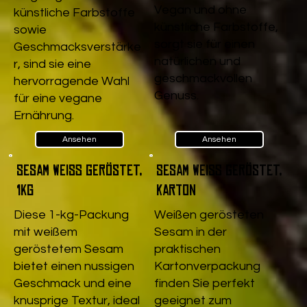
Vegan und ohne
künstliche Farbstoffe
künstliche Farbstoffe,
sowie
sorgt sie für einen
Geschmacksverstärke
natürlichen und
r, sind sie eine
geschmackvollen
hervorragende Wahl
Genuss.
für eine vegane
Ernährung.
Ansehen
Ansehen
Sesam weiß geröstet,
Sesam weiß geröstet,
1kg
Karton
Diese 1-kg-Packung
Weißen gerösteten
mit weißem
Sesam in der
geröstetem Sesam
praktischen
bietet einen nussigen
Kartonverpackung
Geschmack und eine
finden Sie perfekt
knusprige Textur, ideal
geeignet zum