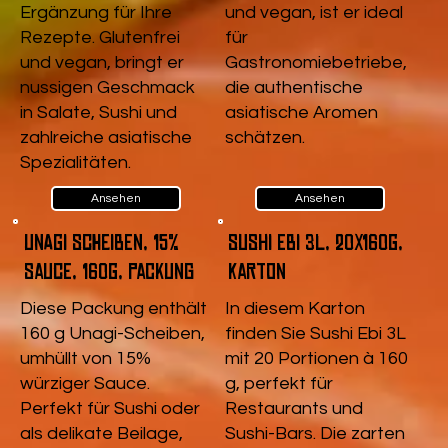
Ergänzung für Ihre
und vegan, ist er ideal
Rezepte. Glutenfrei
für
und vegan, bringt er
Gastronomiebetriebe,
nussigen Geschmack
die authentische
in Salate, Sushi und
asiatische Aromen
zahlreiche asiatische
schätzen.
Spezialitäten.
Ansehen
Ansehen
Unagi Scheiben, 15%
Sushi Ebi 3L, 20x160g,
Sauce, 160g, Packung
Karton
Diese Packung enthält
In diesem Karton
160 g Unagi-Scheiben,
finden Sie Sushi Ebi 3L
umhüllt von 15%
mit 20 Portionen à 160
würziger Sauce.
g, perfekt für
Perfekt für Sushi oder
Restaurants und
als delikate Beilage,
Sushi-Bars. Die zarten