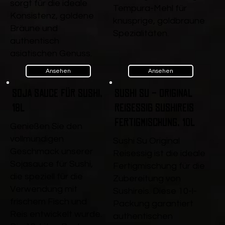
sorgt für die ideale
Tempura-Mehl für
Konsistenz, goldene
knusprige, goldbraune
Bräune und
Spezialitäten.
authentisch
asiatischen Genuss.
Ansehen
Ansehen
Soja Sauce für Sushi,
Sushi Su - Original
18l
Reisessig Sushireis
Fertigmischung, 10l
Genießen Sie den
vollmundigen
Sushi Su Original
Geschmack unserer
Reisessig ist die ideale
Sojasauce für Sushi,
Fertigmischung für die
die speziell für die
Zubereitung von
Verwendung mit
Sushireis. Diese 10-l-
frischem Fisch und
Packung garantiert
Reis entwickelt wurde.
authentischen