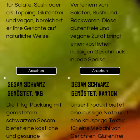
für Salate, Sushi oder
Verfeinern von
als Topping. Glutenfrei
Salaten, Sushi und
und vegan, bereichert
Backwaren. Diese
er Ihre Gerichte auf
glutenfreie und
natürliche Weise.
vegane Zutat bringt
einen köstlichen
nussigen Geschmack
in jede Speise.
Ansehen
Ansehen
Sesam schwarz
Sesam schwarz
geröstet, 1kg
geröstet, Karton
Die 1-kg-Packung mit
Unser Produkt bietet
geröstetem
eine nussige Note und
schwarzem Sesam
eine knusprige Textur
bietet eine köstliche
für eine Vielzahl von
und gesunde
Gerichten. Glutenfrei