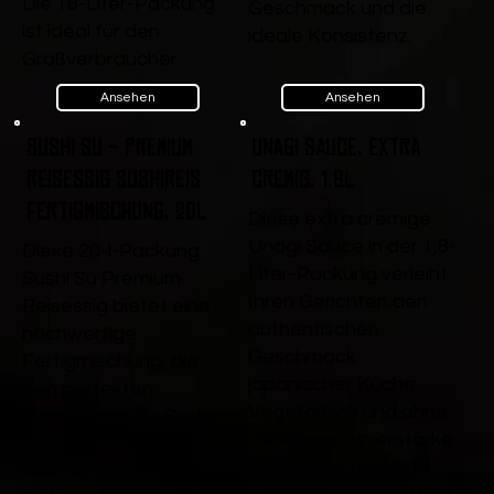
Die 18-Liter-Packung
Geschmack und die
ist ideal für den
ideale Konsistenz.
Großverbraucher.
Ansehen
Ansehen
Sushi Su - Premium
Unagi Sauce, extra
Reisessig Sushireis
cremig, 1,8L
Fertigmischung, 20l
Diese extra cremige
Unagi Sauce in der 1,8-
Diese 20-l-Packung
Liter-Packung verleiht
Sushi Su Premium
Ihren Gerichten den
Reisessig bietet eine
authentischen
hochwertige
Geschmack
Fertigmischung, die
japanischer Küche.
den perfekten
Vegetarisch und ohne
Geschmack für Sushi-
Geschmacksverstärke
Reis liefert. Ideal für
r, ist sie die perfekte
Restaurants und