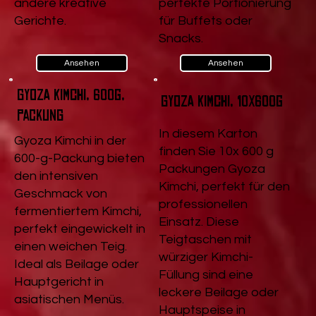
andere kreative
perfekte Portionierung
Gerichte.
für Buffets oder
Snacks.
Ansehen
Ansehen
Gyoza Kimchi, 600g,
Gyoza Kimchi, 10x600g
Packung
In diesem Karton
Gyoza Kimchi in der
finden Sie 10x 600 g
600-g-Packung bieten
Packungen Gyoza
den intensiven
Kimchi, perfekt für den
Geschmack von
professionellen
fermentiertem Kimchi,
Einsatz. Diese
perfekt eingewickelt in
Teigtaschen mit
einen weichen Teig.
würziger Kimchi-
Ideal als Beilage oder
Füllung sind eine
Hauptgericht in
leckere Beilage oder
asiatischen Menüs.
Hauptspeise in