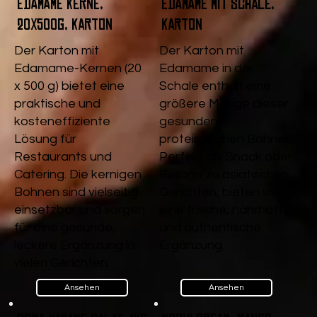
Edamame Kerne,
Edamame mit Schale,
20x500g, Karton
Karton
Der Karton mit
Der Karton mit
Edamame-Kernen (20
Edamame in der
x 500 g) bietet eine
Schale enthält eine
praktische und
größere Menge dieser
kosteneffiziente
gesunden,
Lösung für
proteinreichen Bohnen.
Restaurants und
Perfekt als Snack oder
Catering. Die kernigen
Beilage zu asiatischen
Bohnen sind vielseitig
Gerichten, bieten sie
einsetzbar und sorgen
eine frische, nahrhafte
für eine gesunde,
und authentische
leckere Ergänzung in
Ergänzung.
vielen Gerichten.
Ansehen
Ansehen