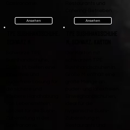
Gastronomie.
Restaurants und
Catering-Betrieben.
Ansehen
Ansehen
TPE Sushihandschuhe,
TPE Sushihandschuhe
Schwarz M
M, Schwarz, Karton
Schwarze TPE
Der Karton mit
Sushihandschuhe,
schwarzen TPE
Größe M, bieten eine
Sushihandschuhen in
latexfreie und
Größe M enthält eine
puderfreie Lösung für
große Menge an
die sichere und
puder- und latexfreien
saubere Handhabung
Einweghandschuhen,
von Lebensmitteln,
ideal für die
speziell für die Sushi-
hygienische Sushi-
Zubereitung in der
Zubereitung in
Gastronomie.
Restaurants und