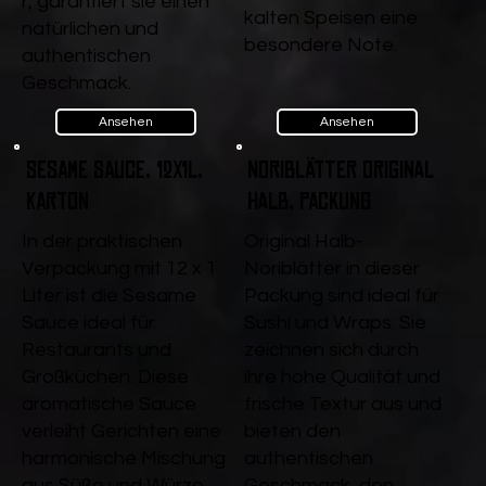
r, garantiert sie einen
kalten Speisen eine
natürlichen und
besondere Note.
authentischen
Geschmack.
Ansehen
Ansehen
Sesame Sauce, 12x1l,
Noriblätter Original
Karton
halb, Packung
In der praktischen
Original Halb-
Verpackung mit 12 x 1
Noriblätter in dieser
Liter ist die Sesame
Packung sind ideal für
Sauce ideal für
Sushi und Wraps. Sie
Restaurants und
zeichnen sich durch
Großküchen. Diese
ihre hohe Qualität und
aromatische Sauce
frische Textur aus und
verleiht Gerichten eine
bieten den
harmonische Mischung
authentischen
aus Süße und Würze.
Geschmack, den