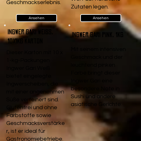
Geschmackserlebnis.
Zutaten legen.
Ansehen
Ansehen
Ingwer Gari Weiß,
Ingwer Gari pink, 1kg
10x1kg Karton
Mit seinem intensiven
Dieser Karton mit 10 x
Geschmack und der
1-kg-Packungen
leuchtend pinken
Ingwer Gari Weiß
Farbe bringt dieser
bietet eingelegte
Ingwer Gari eine
Ingwerscheiben, die
besondere Note in
mit einer angenehmen
Sushi und andere
Süße verfeinert sind.
asiatische Gerichte.
Glutenfrei und ohne
Farbstoffe sowie
Geschmacksverstärke
r, ist er ideal für
Gastronomiebetriebe.