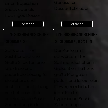
Genuss für
einen tropischen
Dessertliebhaber.
Snack oder als
fruchtiges Dessert.
Ansehen
Ansehen
TPE Sushihandschuhe,
TPE Sushihandschuhe
Schwarz S
S, Schwarz, Karton
Schwarze TPE
Der Karton mit
Sushihandschuhe,
schwarzen TPE
Größe S, bieten eine
Sushihandschuhen in
latexfreie und
Größe S enthält eine
puderfreie Lösung für
große Menge an
die sichere und
puder- und latexfreien
saubere Handhabung
Einweghandschuhen,
von Lebensmitteln,
ideal für die
speziell für die Sushi-
hygienische Sushi-
Zubereitung in der
Zubereitung in