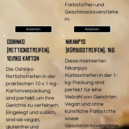
Farbstoffen und
Geschmacksverstärke
rn.
Ansehen
Ansehen
Oshinko
Nikanpyo
(Rettichstreifen),
(Kürbisstreifen), 1kg
10x1kg Karton
Diese marinierten
Nikanpyo
Die Oshinko
Kürbisstreifen in der 1-
Rettichstreifen in der
kg-Packung sind
praktischen 10 x 1-kg-
perfekt für eine
Kartonverpackung
Vielzahl von Gerichten.
sind perfekt, um Ihre
Vegan und ohne
Gerichte zu verfeinern.
künstliche Farbstoffe
Eingelegt und süßlich,
sowie
sind sie vegan,
Geschmacksverstärke
glutenfrei und