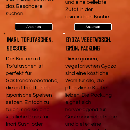
und eine beliebte
das Besondere
Zutat in der
suchen.
asiatischen Küche.
Ansehen
Ansehen
Inari, Tofutaschen,
Gyoza vegetarisch,
20x300g
Grün, Packung
Der Karton mit
Diese grünen,
Tofutaschen ist
vegetarischen Gyoza
perfekt für
sind eine köstliche
Gastronomiebetriebe,
Wahl für alle, die
die auf traditionelle
pflanzliche Küche
japanische Speisen
lieben. Die Packung
setzen. Einfach zu
eignet sich
füllen, sind sie eine
hervorragend für
köstliche Basis für
Gastronomiebetriebe
Inari-Sushi oder
und bietet eine