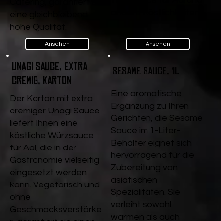
Würzsauce für Aal und
Catering, garantiert sie
andere Köstlichkeiten.
eine gleichbleibend
hohe Qualität.
Ansehen
Ansehen
Unagi Sauce, extra
Sesame Sauce, 1l
cremig, Karton
Eine aromatische
Der Karton mit extra
Ergänzung zu Ihren
cremiger Unagi Sauce
Gerichten, die Sesame
liefert Ihnen eine
Sauce im 1-Liter-
köstliche Würzsauce
Behälter eignet sich
für Aal, die in der
hervorragend für die
Gastronomie vielseitig
Zubereitung von
eingesetzt werden
asiatischen
kann. Vegetarisch und
Spezialitäten. Sie
ohne
verleiht sowohl
Geschmacksverstärke
warmen als auch