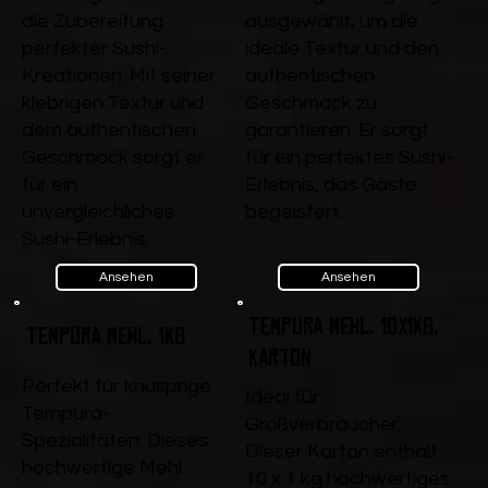
die Zubereitung
ausgewählt, um die
perfekter Sushi-
ideale Textur und den
Kreationen. Mit seiner
authentischen
klebrigen Textur und
Geschmack zu
dem authentischen
garantieren. Er sorgt
Geschmack sorgt er
für ein perfektes Sushi-
für ein
Erlebnis, das Gäste
unvergleichliches
begeistert.
Sushi-Erlebnis.
Ansehen
Ansehen
Tempura Mehl, 10x1kg,
Tempura Mehl, 1kg
Karton
Perfekt für knusprige
Ideal für
Tempura-
Großverbraucher:
Spezialitäten: Dieses
Dieser Karton enthält
hochwertige Mehl
10 x 1 kg hochwertiges