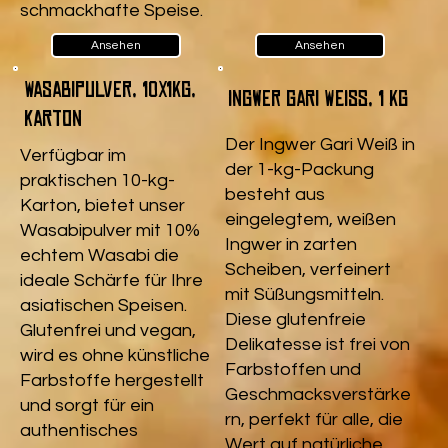
schmackhafte Speise.
Ansehen
Ansehen
Wasabipulver, 10x1kg,
Ingwer Gari Weiß, 1 kg
Karton
Der Ingwer Gari Weiß in
Verfügbar im
der 1-kg-Packung
praktischen 10-kg-
besteht aus
Karton, bietet unser
eingelegtem, weißen
Wasabipulver mit 10%
Ingwer in zarten
echtem Wasabi die
Scheiben, verfeinert
ideale Schärfe für Ihre
mit Süßungsmitteln.
asiatischen Speisen.
Diese glutenfreie
Glutenfrei und vegan,
Delikatesse ist frei von
wird es ohne künstliche
Farbstoffen und
Farbstoffe hergestellt
Geschmacksverstärke
und sorgt für ein
rn, perfekt für alle, die
authentisches
Wert auf natürliche