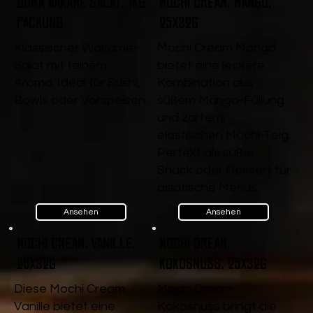
Goma Wakame Salat, 1kg
Mochi Cream, Mango,
Packung
25x32g
Klassischer Wakame-
Mochi Cream Mango
Salat mit feinem
bietet eine leckere
Aroma. Ideal für Sushi,
Kombination aus
Bowls oder Vorspeisen.
süßem Mango-Füllung
und zartem,
elastischen Mochi-Teig.
Perfekt als süßer
Snack oder Dessert für
asiatische Menüs.
Ansehen
Ansehen
Mochi Cream, Vanille,
Mochi Cream,
25x32g
Kokosnuss, 25x32g
Diese Mochi Cream
Mochi Cream
Vanille bietet eine
Kokosnuss bringt die