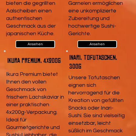
bieten die gegrillten
Garnelen ermöglichen
Aalscheiben einen
eine unkomplizierte
authentischen
Zubereitung und
Geschmack aus der
hochwertige Sushi-
japanischen Küche.
Gerichte.
Ansehen
Ansehen
Inari, Tofutaschen,
Ikura Premium, 4x200g
300g
Ikura Premium bietet
Unsere Tofutaschen
Ihnen den vollen
eignen sich
Geschmack von
hervorragend für die
frischem Lachskaviar in
Kreation von gefüllten
einer praktischen
Snacks oder Inari-
4x200g-Verpackung.
Sushi. Sie sind vielseitig
Ideal für
einsetzbar, leicht
Gourmetgerichte und
süßlich im Geschmack
Sushi-Liebhaber, die