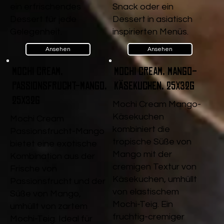
ein erfrischendes
Snack oder ein
Dessert für jede
Dessert in asiatisch
Gelegenheit.
inspirierten Menüs.
Ansehen
Ansehen
Mochi Cream,
Mochi Cream, Mango-
Passionsfrucht-Mango,
Käsekuchen, 25x32g
25x32g
Mochi Cream Mango-
Käsekuchen
Mochi Cream
kombiniert die
Passionsfrucht-Mango
tropische Süße von
bietet eine exotische
Mango mit der
Kombination aus der
cremigen Textur von
Frische von
Käsekuchen, umhüllt
Passionsfrucht und der
von elastischem
Süße von Mango,
Mochi-Teig. Ein
umhüllt von zartem
fruchtig-cremiger
Mochi-Teig. Ideal für