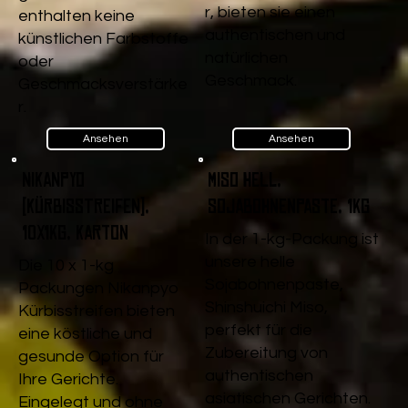
r, bieten sie einen
enthalten keine
authentischen und
künstlichen Farbstoffe
natürlichen
oder
Geschmack.
Geschmacksverstärke
r.
Ansehen
Ansehen
Nikanpyo
Miso Hell,
(Kürbisstreifen),
Sojabohnenpaste, 1kg
10x1kg, Karton
In der 1-kg-Packung ist
unsere helle
Die 10 x 1-kg
Sojabohnenpaste,
Packungen Nikanpyo
Shinshuichi Miso,
Kürbisstreifen bieten
perfekt für die
eine köstliche und
Zubereitung von
gesunde Option für
authentischen
Ihre Gerichte.
asiatischen Gerichten.
Eingelegt und ohne