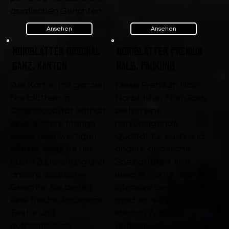
asiatischen Gerichten.
Ansehen
Ansehen
Noriblätter Original
Noriblätter Premium
ganz, Karton
Halb, Packung
Der Karton mit ganzen
Diese Premium Halb-
Noriblättern in
Noriblätter, Nori Gold,
Originalqualität enthält
bieten eine
eine größere Menge
hervorragende
dieser hochwertigen
Qualität für Sushi und
Blätter, ideal für die
andere asiatische
Sushi-Zubereitung und
Spezialitäten. Ihre
andere asiatische
weiche Textur und der
Gerichte. Sie bieten
intensive Geschmack
eine frische, knusprige
machen sie zu einer
Textur und
idealen Wahl für
authentischen
authentische Gerichte.