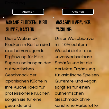
Erfahrung.
Ansehen
Ansehen
Wakame Flocken, Miso
Wasabipulver, 1kg,
Suppe, Karton
Packung
Diese Wakame-
Unser Wasabipulver
Flocken im Karton sind
mit 10% echtem
eine hervorragende
Wasabi bietet eine
Ergänzung für Miso-
unverwechselbare
Suppe und bringen den
Schärfe und ist die
authentischen
perfekte Ergänzung
Geschmack der
für asiatische Speisen.
japanischen Küche in
Glutenfrei und vegan,
Ihre Küche. Ideal für
sorgt es für einen
professionelle Küchen,
authentischen
sorgen sie für eine
Geschmack ohne
gesunde und
künstliche Farbstoffe.