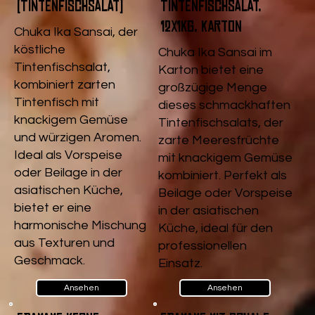
(Tintenfischsalat)
Tintenfischsalat,
12x1kg, Karton
Chuka Ika Sansai, der
köstliche
Chuka Ika Sansai im
Tintenfischsalat,
Karton bietet eine
kombiniert zarten
großzügige Menge
Tintenfisch mit
dieses schmackhaften
knackigem Gemüse
Tintenfischsalats, der
und würzigen Aromen.
zarte Meeresfrüchte
Ideal als Vorspeise
mit knackigem Gemüse
oder Beilage in der
kombiniert. Perfekt als
asiatischen Küche,
Beilage oder Vorspeise
bietet er eine
in der asiatischen
harmonische Mischung
Küche, ideal für den
aus Texturen und
professionellen
Geschmack.
Einsatz.
Ansehen
Ansehen