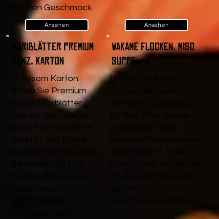
frischen Geschmack.
Ansehen
Ansehen
Noriblätter Premium
Wakame Flocken, Miso
Ganz, Karton
Suppe
In diesem Karton
Unsere Wakame-
finden Sie Premium
Flocken sind eine
Ganze Noriblätter,
perfekte Ergänzung
Yakinori Gold, die sich
für Ihre Miso-Suppe
durch ihre exzellente
und bringen eine
Qualität und Textur
delikate Meeresnote in
auszeichnen. Sie sind
jedes Gericht. Voller
die ideale Wahl für
Nährstoffe, sorgen sie
Sushi-Zubereitung und
für eine authentische
bieten eine
japanische
authentische,
Geschmackserfahrung
knusprige Nori-
.