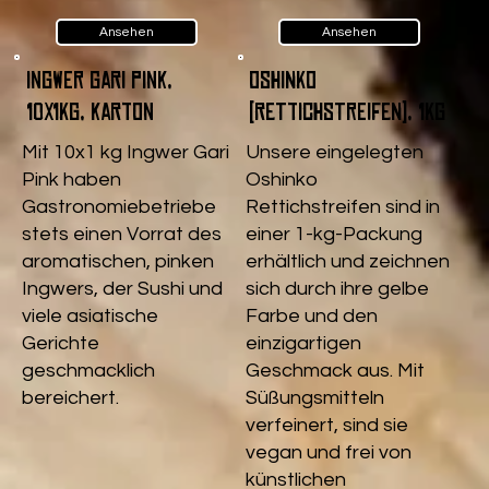
Ansehen
Ansehen
Ingwer Gari pink,
Oshinko
10x1kg, Karton
(Rettichstreifen), 1kg
Mit 10x1 kg Ingwer Gari
Unsere eingelegten
Pink haben
Oshinko
Gastronomiebetriebe
Rettichstreifen sind in
stets einen Vorrat des
einer 1-kg-Packung
aromatischen, pinken
erhältlich und zeichnen
Ingwers, der Sushi und
sich durch ihre gelbe
viele asiatische
Farbe und den
Gerichte
einzigartigen
geschmacklich
Geschmack aus. Mit
bereichert.
Süßungsmitteln
verfeinert, sind sie
vegan und frei von
künstlichen