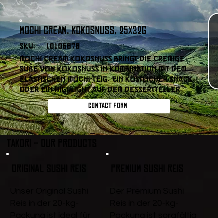
Mochi Cream, Kokosnuss, 25x32g
SKU:
10106878
Mochi Cream Kokosnuss bringt die cremige
Süße von Kokosnuss in Kombination mit dem
elastischen Mochi-Teig. Ein köstlicher Snack
oder ein Highlight auf dem Dessertteller.
Contact form
Takori - Our products
Original Sushi Reis
Premium Sushi Reis
Unser Original Sushi
Der Premium Sushi
Reis in der 20-kg-
Reis in der 20-kg-
Packung ist ideal für
Packung ist sorgfältig