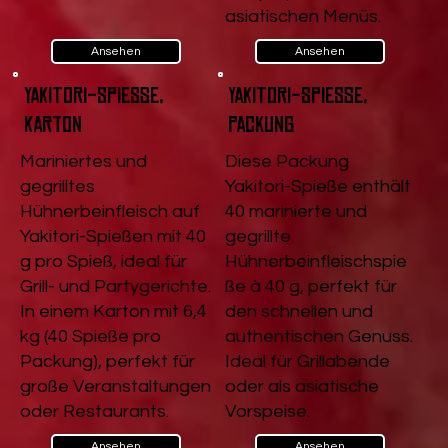
asiatischen Menüs.
Ansehen
Ansehen
Yakitori-Spieße,
Yakitori-Spieße,
Karton
Packung
Mariniertes und
Diese Packung
gegrilltes
Yakitori-Spieße enthält
Hühnerbeinfleisch auf
40 marinierte und
Yakitori-Spießen mit 40
gegrillte
g pro Spieß, ideal für
Hühnerbeinfleischspie
Grill- und Partygerichte.
ße à 40 g, perfekt für
In einem Karton mit 6,4
den schnellen und
kg (40 Spieße pro
authentischen Genuss.
Packung), perfekt für
Ideal für Grillabende
große Veranstaltungen
oder als asiatische
oder Restaurants.
Vorspeise.
Ansehen
Ansehen