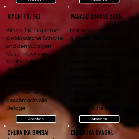
Kimchi TK, 1kg
Masago Orange 500g
Kimchi TK 1 kg liefert
Masago Orange, 500
die klassische Schärfe
g, bietet die perfekte
und den würzigen
Garnitur für Sushi,
Geschmack von
Sashimi und asiatische
traditionellem Kimchi.
Gerichte. Mit seiner
Ideal für die
leuchtend
Verwendung in
orangefarbenen Optik
koreanischen
und dem milden, leicht
Gerichten oder als
salzigen Geschmack
geschmackvolle
sorgt es für eine
Beilage.
authentische Note.
Ansehen
Ansehen
Chuka Ika Sansai
Chuka Ika Sansai,