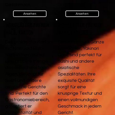
Geschmack.
Ansehen
Ansehen
Noriblätter Premium
Noriblätter Premium
Halb, Karton
Ganz, Packung
Der praktische Karton
Diese Premium Ganze
mit Nori Gold Halb-
Noriblätter, Yakinori
Noriblättern bietet
Gold, sind perfekt für
eine größere Menge
Sushi und andere
dieser hochwertigen
asiatische
Algen, die ideal für
Spezialitäten. Ihre
Sushi und andere
exquisite Qualität
asiatische Gerichte
sorgt für eine
sind. Perfekt für den
knusprige Textur und
Gastronomiebereich,
einen vollmundigen
garantiert er
Geschmack in jedem
Authentizität und
Gericht.