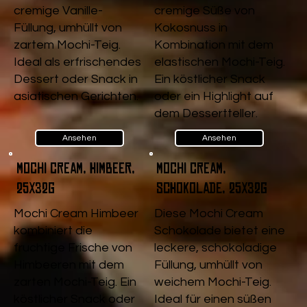
cremige Vanille-
cremige Süße von
Füllung, umhüllt von
Kokosnuss in
zartem Mochi-Teig.
Kombination mit dem
Ideal als erfrischendes
elastischen Mochi-Teig.
Dessert oder Snack in
Ein köstlicher Snack
asiatischen Gerichten.
oder ein Highlight auf
dem Dessertteller.
Ansehen
Ansehen
Mochi Cream, Himbeer,
Mochi Cream,
25x32g
Schokolade, 25x32g
Mochi Cream Himbeer
Diese Mochi Cream
kombiniert die
Schokolade bietet eine
fruchtige Frische von
leckere, schokoladige
Himbeeren mit dem
Füllung, umhüllt von
zarten Mochi-Teig. Ein
weichem Mochi-Teig.
köstlicher Snack oder
Ideal für einen süßen