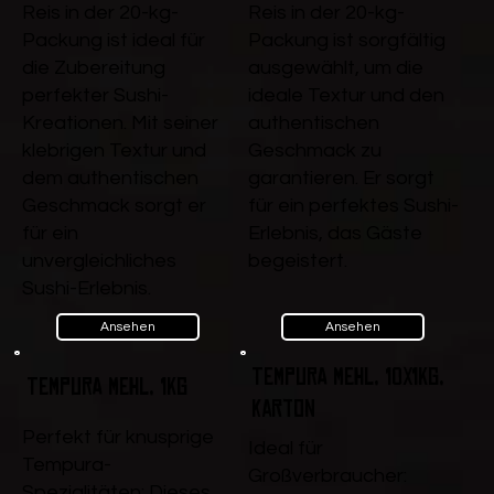
Reis in der 20-kg-
Reis in der 20-kg-
Packung ist ideal für
Packung ist sorgfältig
die Zubereitung
ausgewählt, um die
perfekter Sushi-
ideale Textur und den
Kreationen. Mit seiner
authentischen
klebrigen Textur und
Geschmack zu
dem authentischen
garantieren. Er sorgt
Geschmack sorgt er
für ein perfektes Sushi-
für ein
Erlebnis, das Gäste
unvergleichliches
begeistert.
Sushi-Erlebnis.
Ansehen
Ansehen
Tempura Mehl, 10x1kg,
Tempura Mehl, 1kg
Karton
Perfekt für knusprige
Ideal für
Tempura-
Großverbraucher:
Spezialitäten: Dieses