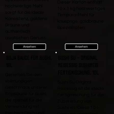
Dieser Karton enthält
hochwertige Mehl
10 x 1 kg hochwertiges
sorgt für die ideale
Tempura-Mehl für
Konsistenz, goldene
knusprige, goldbraune
Bräune und
Spezialitäten.
authentisch
asiatischen Genuss.
Ansehen
Ansehen
Soja Sauce für Sushi,
Sushi Su - Original
18l
Reisessig Sushireis
Fertigmischung, 10l
Genießen Sie den
vollmundigen
Sushi Su Original
Geschmack unserer
Reisessig ist die ideale
Sojasauce für Sushi,
Fertigmischung für die
die speziell für die
Zubereitung von
Verwendung mit
Sushireis. Diese 10-l-
frischem Fisch und
Packung garantiert