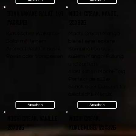
Ansehen
Ansehen
Goma Wakame Salat, 1kg
Mochi Cream, Mango,
Packung
25x32g
Klassischer Wakame-
Mochi Cream Mango
Salat mit feinem
bietet eine leckere
Aroma. Ideal für Sushi,
Kombination aus
Bowls oder Vorspeisen.
süßem Mango-Füllung
und zartem,
elastischen Mochi-Teig.
Perfekt als süßer
Snack oder Dessert für
asiatische Menüs.
Ansehen
Ansehen
Mochi Cream, Vanille,
Mochi Cream,
25x32g
Kokosnuss, 25x32g