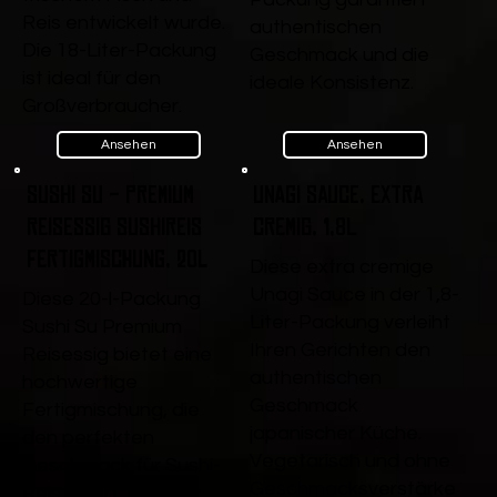
Reis entwickelt wurde.
authentischen
Die 18-Liter-Packung
Geschmack und die
ist ideal für den
ideale Konsistenz.
Großverbraucher.
Ansehen
Ansehen
Sushi Su - Premium
Unagi Sauce, extra
Reisessig Sushireis
cremig, 1,8L
Fertigmischung, 20l
Diese extra cremige
Unagi Sauce in der 1,8-
Diese 20-l-Packung
Liter-Packung verleiht
Sushi Su Premium
Ihren Gerichten den
Reisessig bietet eine
authentischen
hochwertige
Geschmack
Fertigmischung, die
japanischer Küche.
den perfekten
Vegetarisch und ohne
Geschmack für Sushi-
Geschmacksverstärke
Reis liefert. Ideal für