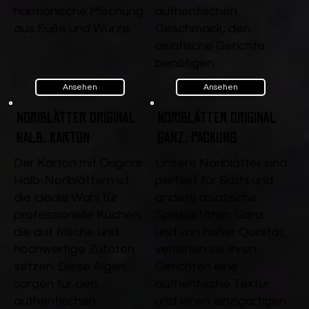
harmonische Mischung
authentischen
aus Süße und Würze.
Geschmack, den
asiatische Gerichte
benötigen.
Ansehen
Ansehen
Noriblätter Original
Noriblätter Original
Halb, Karton
ganz, Packung
Der Karton mit Original
Unsere Noriblätter sind
Halb-Noriblättern ist
perfekt für Sushi und
die ideale Wahl für
andere asiatische
professionelle Küchen,
Spezialitäten. Ganz
die auf frische und
und von hoher Qualität,
hochwertige Zutaten
verleihen sie Ihren
setzen. Diese Algen
Gerichten eine
sorgen für den
authentische Textur
authentischen
und einen einzigartigen