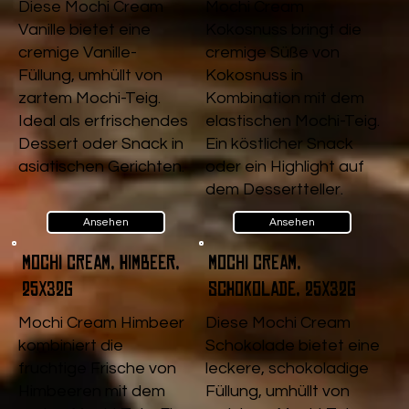
Diese Mochi Cream
Mochi Cream
Vanille bietet eine
Kokosnuss bringt die
cremige Vanille-
cremige Süße von
Füllung, umhüllt von
Kokosnuss in
zartem Mochi-Teig.
Kombination mit dem
Ideal als erfrischendes
elastischen Mochi-Teig.
Dessert oder Snack in
Ein köstlicher Snack
asiatischen Gerichten.
oder ein Highlight auf
dem Dessertteller.
Ansehen
Ansehen
Mochi Cream, Himbeer,
Mochi Cream,
25x32g
Schokolade, 25x32g
Mochi Cream Himbeer
Diese Mochi Cream
kombiniert die
Schokolade bietet eine
fruchtige Frische von
leckere, schokoladige
Himbeeren mit dem
Füllung, umhüllt von