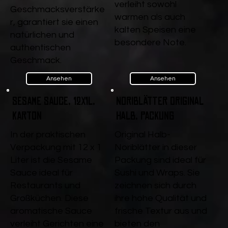
verleiht sowohl
Geschmacksverstärke
warmen als auch
r, garantiert sie einen
kalten Speisen eine
natürlichen und
besondere Note.
authentischen
Geschmack.
Ansehen
Ansehen
Sesame Sauce, 12x1l,
Noriblätter Original
Karton
halb, Packung
In der praktischen
Original Halb-
Verpackung mit 12 x 1
Noriblätter in dieser
Liter ist die Sesame
Packung sind ideal für
Sauce ideal für
Sushi und Wraps. Sie
Restaurants und
zeichnen sich durch
Großküchen. Diese
ihre hohe Qualität und
aromatische Sauce
frische Textur aus und
verleiht Gerichten eine
bieten den