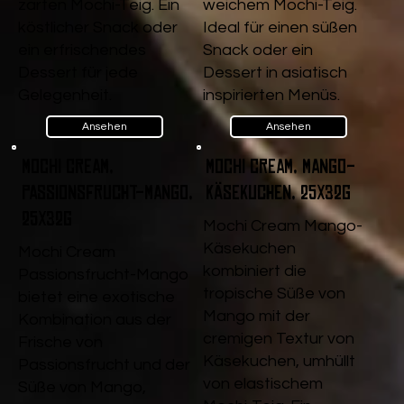
zarten Mochi-Teig. Ein
weichem Mochi-Teig.
köstlicher Snack oder
Ideal für einen süßen
ein erfrischendes
Snack oder ein
Dessert für jede
Dessert in asiatisch
Gelegenheit.
inspirierten Menüs.
Ansehen
Ansehen
Mochi Cream,
Mochi Cream, Mango-
Passionsfrucht-Mango,
Käsekuchen, 25x32g
25x32g
Mochi Cream Mango-
Käsekuchen
Mochi Cream
kombiniert die
Passionsfrucht-Mango
tropische Süße von
bietet eine exotische
Mango mit der
Kombination aus der
cremigen Textur von
Frische von
Käsekuchen, umhüllt
Passionsfrucht und der
von elastischem
Süße von Mango,