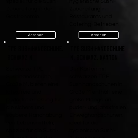
speziell für die Sushi-
hygienische Sushi-
Zubereitung in der
Zubereitung in
Gastronomie.
Restaurants und
Catering-Betrieben.
Ansehen
Ansehen
TPE Sushihandschuhe,
TPE Sushihandschuhe
Schwarz M
M, Schwarz, Karton
Schwarze TPE
Der Karton mit
Sushihandschuhe,
schwarzen TPE
Größe M, bieten eine
Sushihandschuhen in
latexfreie und
Größe M enthält eine
puderfreie Lösung für
große Menge an
die sichere und
puder- und latexfreien
saubere Handhabung
Einweghandschuhen,
von Lebensmitteln,
ideal für die
speziell für die Sushi-
hygienische Sushi-