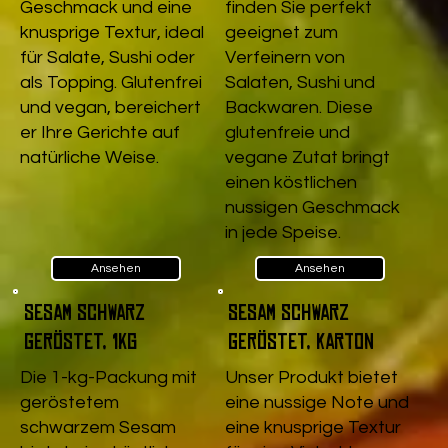
Geschmack und eine
finden Sie perfekt
knusprige Textur, ideal
geeignet zum
für Salate, Sushi oder
Verfeinern von
als Topping. Glutenfrei
Salaten, Sushi und
und vegan, bereichert
Backwaren. Diese
er Ihre Gerichte auf
glutenfreie und
natürliche Weise.
vegane Zutat bringt
einen köstlichen
nussigen Geschmack
in jede Speise.
Ansehen
Ansehen
Sesam schwarz
Sesam schwarz
geröstet, 1kg
geröstet, Karton
Die 1-kg-Packung mit
Unser Produkt bietet
geröstetem
eine nussige Note und
schwarzem Sesam
eine knusprige Textur