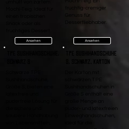
Mochi-Teig. Ein
umhüllt von zartem
fruchtig-cremiger
Mochi-Teig. Ideal für
Genuss für
einen tropischen
Dessertliebhaber.
Snack oder als
fruchtiges Dessert.
Ansehen
Ansehen
TPE Sushihandschuhe,
TPE Sushihandschuhe
Schwarz S
S, Schwarz, Karton
Schwarze TPE
Der Karton mit
Sushihandschuhe,
schwarzen TPE
Größe S, bieten eine
Sushihandschuhen in
latexfreie und
Größe S enthält eine
puderfreie Lösung für
große Menge an
die sichere und
puder- und latexfreien
saubere Handhabung
Einweghandschuhen,
von Lebensmitteln,
ideal für die