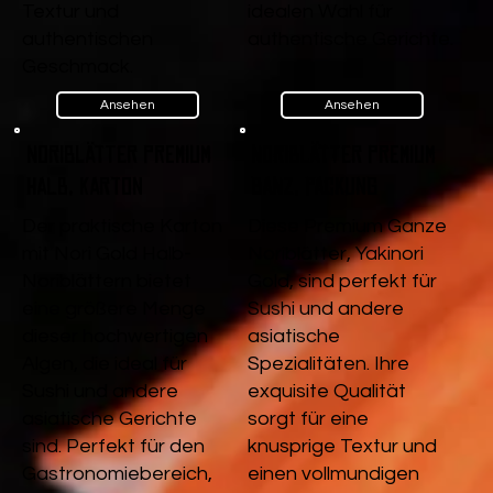
Textur und
idealen Wahl für
authentischen
authentische Gerichte.
Geschmack.
Ansehen
Ansehen
Noriblätter Premium
Noriblätter Premium
Halb, Karton
Ganz, Packung
Der praktische Karton
Diese Premium Ganze
mit Nori Gold Halb-
Noriblätter, Yakinori
Noriblättern bietet
Gold, sind perfekt für
eine größere Menge
Sushi und andere
dieser hochwertigen
asiatische
Algen, die ideal für
Spezialitäten. Ihre
Sushi und andere
exquisite Qualität
asiatische Gerichte
sorgt für eine
sind. Perfekt für den
knusprige Textur und
Gastronomiebereich,
einen vollmundigen