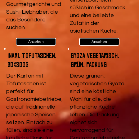
Gourmetgerichte und
süßlich im Geschmack
Sushi-Liebhaber, die
und eine beliebte
das Besondere
Zutat in der
suchen.
asiatischen Küche.
Ansehen
Ansehen
Inari, Tofutaschen,
Gyoza vegetarisch,
20x300g
Grün, Packung
Der Karton mit
Diese grünen,
Tofutaschen ist
vegetarischen Gyoza
perfekt für
sind eine köstliche
Gastronomiebetriebe,
Wahl für alle, die
die auf traditionelle
pflanzliche Küche
japanische Speisen
lieben. Die Packung
setzen. Einfach zu
eignet sich
füllen, sind sie eine
hervorragend für
köstliche Basis für
Gastronomiebetriebe