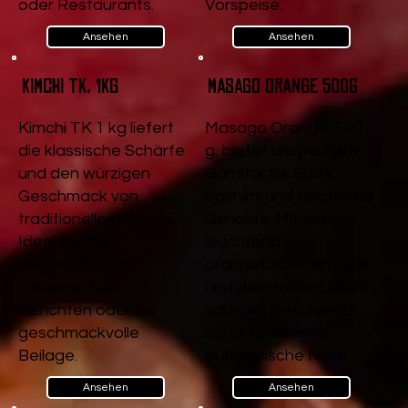
oder Restaurants.
Vorspeise.
Ansehen
Ansehen
Kimchi TK, 1kg
Masago Orange 500g
Kimchi TK 1 kg liefert
Masago Orange, 500
die klassische Schärfe
g, bietet die perfekte
und den würzigen
Garnitur für Sushi,
Geschmack von
Sashimi und asiatische
traditionellem Kimchi.
Gerichte. Mit seiner
Ideal für die
leuchtend
Verwendung in
orangefarbenen Optik
koreanischen
und dem milden, leicht
Gerichten oder als
salzigen Geschmack
geschmackvolle
sorgt es für eine
Beilage.
authentische Note.
Ansehen
Ansehen