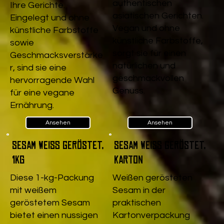
authentischen
Ihre Gerichte.
asiatischen Gerichten.
Eingelegt und ohne
Vegan und ohne
künstliche Farbstoffe
künstliche Farbstoffe,
sowie
sorgt sie für einen
Geschmacksverstärke
natürlichen und
r, sind sie eine
geschmackvollen
hervorragende Wahl
Genuss.
für eine vegane
Ernährung.
Ansehen
Ansehen
Sesam weiß geröstet,
Sesam weiß geröstet,
1kg
Karton
Diese 1-kg-Packung
Weißen gerösteten
mit weißem
Sesam in der
geröstetem Sesam
praktischen
bietet einen nussigen
Kartonverpackung