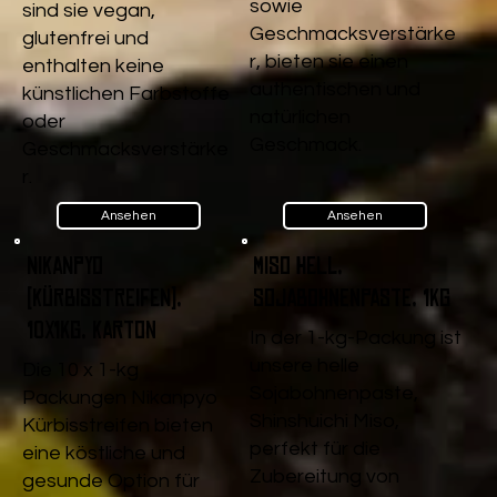
sowie
sind sie vegan,
Geschmacksverstärke
glutenfrei und
r, bieten sie einen
enthalten keine
authentischen und
künstlichen Farbstoffe
natürlichen
oder
Geschmack.
Geschmacksverstärke
r.
Ansehen
Ansehen
Nikanpyo
Miso Hell,
(Kürbisstreifen),
Sojabohnenpaste, 1kg
10x1kg, Karton
In der 1-kg-Packung ist
unsere helle
Die 10 x 1-kg
Sojabohnenpaste,
Packungen Nikanpyo
Shinshuichi Miso,
Kürbisstreifen bieten
perfekt für die
eine köstliche und
Zubereitung von
gesunde Option für