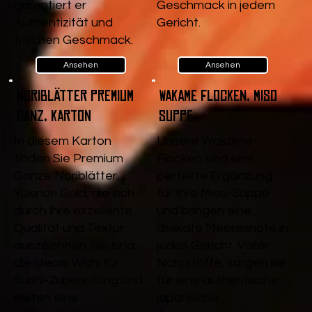
garantiert er
Geschmack in jedem
Authentizität und
Gericht.
frischen Geschmack.
Ansehen
Ansehen
Noriblätter Premium
Wakame Flocken, Miso
Ganz, Karton
Suppe
In diesem Karton
Unsere Wakame-
finden Sie Premium
Flocken sind eine
Ganze Noriblätter,
perfekte Ergänzung
Yakinori Gold, die sich
für Ihre Miso-Suppe
durch ihre exzellente
und bringen eine
Qualität und Textur
delikate Meeresnote in
auszeichnen. Sie sind
jedes Gericht. Voller
die ideale Wahl für
Nährstoffe, sorgen sie
Sushi-Zubereitung und
für eine authentische
bieten eine
japanische