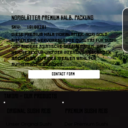
Noriblätter Premium Halb, Packung
SKU:
10100201
Diese Premium Halb-Noriblätter, Nori Gold,
bieten eine hervorragende Qualität für Sushi
und andere asiatische Spezialitäten. Ihre
weiche Textur und der intensive Geschmack
machen sie zu einer idealen Wahl für
authentische Gerichte.
Contact form
Takori - Our products
Original Sushi Reis
Premium Sushi Reis
Unser Original Sushi
Der Premium Sushi