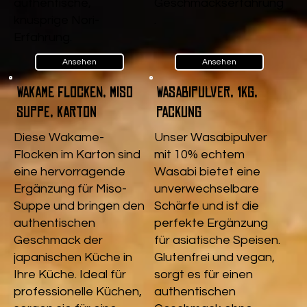
authentische,
Geschmackserfahrung
knusprige Nori-
.
Erfahrung.
Ansehen
Ansehen
Wakame Flocken, Miso
Wasabipulver, 1kg,
Suppe, Karton
Packung
Diese Wakame-
Unser Wasabipulver
Flocken im Karton sind
mit 10% echtem
eine hervorragende
Wasabi bietet eine
Ergänzung für Miso-
unverwechselbare
Suppe und bringen den
Schärfe und ist die
authentischen
perfekte Ergänzung
Geschmack der
für asiatische Speisen.
japanischen Küche in
Glutenfrei und vegan,
Ihre Küche. Ideal für
sorgt es für einen
professionelle Küchen,
authentischen