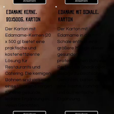
Ansehen
Ansehen
Edamame Kerne,
Edamame mit Schale,
20x500g, Karton
Karton
Der Karton mit
Der Karton mit
Edamame-Kernen (20
Edamame in der
x 500 g) bietet eine
Schale enthält eine
praktische und
größere Menge dieser
kosteneffiziente
gesunden,
Lösung für
proteinreichen Bohnen.
Restaurants und
Perfekt als Snack oder
Catering. Die kernigen
Beilage zu asiatischen
Bohnen sind vielseitig
Gerichten, bieten sie
einsetzbar und sorgen
eine frische, nahrhafte
für eine gesunde,
und authentische
leckere Ergänzung in
Ergänzung.
vielen Gerichten.