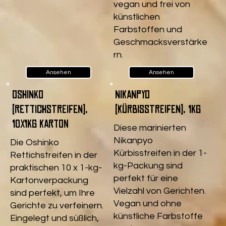
vegan und frei von
künstlichen
Farbstoffen und
Geschmacksverstärke
rn.
Ansehen
Ansehen
Oshinko
Nikanpyo
(Rettichstreifen),
(Kürbisstreifen), 1kg
10x1kg Karton
Diese marinierten
Nikanpyo
Die Oshinko
Kürbisstreifen in der 1-
Rettichstreifen in der
kg-Packung sind
praktischen 10 x 1-kg-
perfekt für eine
Kartonverpackung
Vielzahl von Gerichten.
sind perfekt, um Ihre
Vegan und ohne
Gerichte zu verfeinern.
künstliche Farbstoffe
Eingelegt und süßlich,