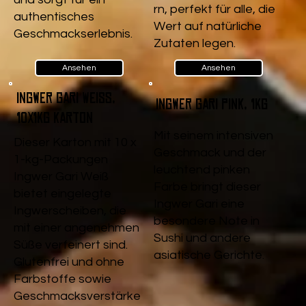
rn, perfekt für alle, die
authentisches
Wert auf natürliche
Geschmackserlebnis.
Zutaten legen.
Ansehen
Ansehen
Ingwer Gari Weiß,
Ingwer Gari pink, 1kg
10x1kg Karton
Mit seinem intensiven
Dieser Karton mit 10 x
Geschmack und der
1-kg-Packungen
leuchtend pinken
Ingwer Gari Weiß
Farbe bringt dieser
bietet eingelegte
Ingwer Gari eine
Ingwerscheiben, die
besondere Note in
mit einer angenehmen
Sushi und andere
Süße verfeinert sind.
asiatische Gerichte.
Glutenfrei und ohne
Farbstoffe sowie
Geschmacksverstärke