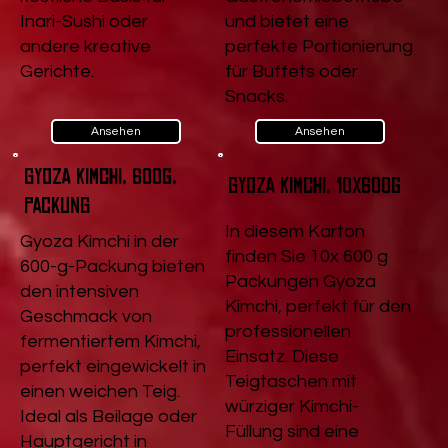
Inari-Sushi oder
und bietet eine
andere kreative
perfekte Portionierung
Gerichte.
für Buffets oder
Snacks.
Ansehen
Ansehen
Gyoza Kimchi, 600g,
Gyoza Kimchi, 10x600g
Packung
In diesem Karton
Gyoza Kimchi in der
finden Sie 10x 600 g
600-g-Packung bieten
Packungen Gyoza
den intensiven
Kimchi, perfekt für den
Geschmack von
professionellen
fermentiertem Kimchi,
Einsatz. Diese
perfekt eingewickelt in
Teigtaschen mit
einen weichen Teig.
würziger Kimchi-
Ideal als Beilage oder
Füllung sind eine
Hauptgericht in