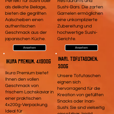
Perfekt für Sushi oder
Restaurants und
als delikate Beilage,
Sushi-Bars. Die zarten
bieten die gegrillten
Garnelen ermöglichen
Aalscheiben einen
eine unkomplizierte
authentischen
Zubereitung und
Geschmack aus der
hochwertige Sushi-
japanischen Küche.
Gerichte.
Ansehen
Ansehen
Inari, Tofutaschen,
Ikura Premium, 4x200g
300g
Ikura Premium bietet
Unsere Tofutaschen
Ihnen den vollen
eignen sich
Geschmack von
hervorragend für die
frischem Lachskaviar in
Kreation von gefüllten
einer praktischen
Snacks oder Inari-
4x200g-Verpackung.
Sushi. Sie sind vielseitig
Ideal für
einsetzbar, leicht