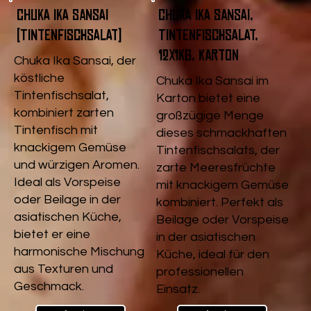
Chuka Ika Sansai
Chuka Ika Sansai,
(Tintenfischsalat)
Tintenfischsalat,
12x1kg, Karton
Chuka Ika Sansai, der
köstliche
Chuka Ika Sansai im
Tintenfischsalat,
Karton bietet eine
kombiniert zarten
großzügige Menge
Tintenfisch mit
dieses schmackhaften
knackigem Gemüse
Tintenfischsalats, der
und würzigen Aromen.
zarte Meeresfrüchte
Ideal als Vorspeise
mit knackigem Gemüse
oder Beilage in der
kombiniert. Perfekt als
asiatischen Küche,
Beilage oder Vorspeise
bietet er eine
in der asiatischen
harmonische Mischung
Küche, ideal für den
aus Texturen und
professionellen
Geschmack.
Einsatz.