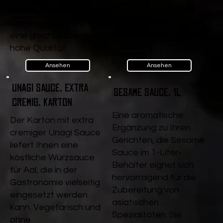
r, ist sie die perfekte
Restaurants und
Würzsauce für Aal und
Catering, garantiert sie
andere Köstlichkeiten.
eine gleichbleibend
hohe Qualität.
Ansehen
Ansehen
Unagi Sauce, extra
Sesame Sauce, 1l
cremig, Karton
Eine aromatische
Der Karton mit extra
Ergänzung zu Ihren
cremiger Unagi Sauce
Gerichten, die Sesame
liefert Ihnen eine
Sauce im 1-Liter-
köstliche Würzsauce
Behälter eignet sich
für Aal, die in der
hervorragend für die
Gastronomie vielseitig
Zubereitung von
eingesetzt werden
asiatischen
kann. Vegetarisch und
Spezialitäten. Sie
ohne