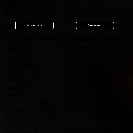
Zubereitung in der
Zubereitung in
Gastronomie.
Restaurants und
Catering-Betrieben.
Ansehen
Ansehen
TPE Sushihandschuhe,
TPE Sushihandschuhe
Schwarz L
L, Schwarz, Karton
Schwarze TPE
Der Karton mit
Sushihandschuhe,
schwarzen TPE
Größe L, bieten eine
Sushihandschuhen in
latexfreie und
Größe L enthält eine
puderfreie Lösung für
große Menge an
die sichere und
puder- und latexfreien
saubere Handhabung
Einweghandschuhen,
von Lebensmitteln,
ideal für die
speziell für die Sushi-
hygienische Sushi-
Zubereitung in der
Zubereitung in
Gastronomie.
Restaurants und