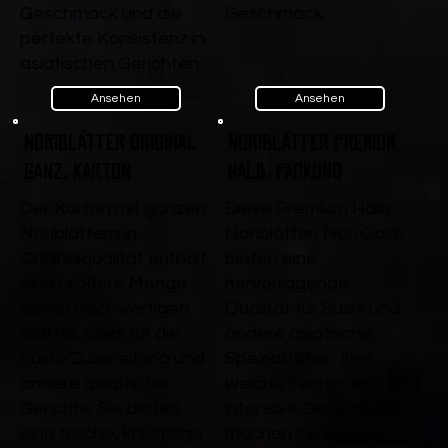
Geschmack und die
Geschmack.
perfekte Konsistenz in
asiatischen Gerichten.
Ansehen
Ansehen
Noriblätter Original
Noriblätter Premium
ganz, Karton
Halb, Packung
Der Karton mit ganzen
Diese Premium Halb-
Noriblättern in
Noriblätter, Nori Gold,
Originalqualität enthält
bieten eine
eine größere Menge
hervorragende
dieser hochwertigen
Qualität für Sushi und
Blätter, ideal für die
andere asiatische
Sushi-Zubereitung und
Spezialitäten. Ihre
andere asiatische
weiche Textur und der
Gerichte. Sie bieten
intensive Geschmack
eine frische, knusprige
machen sie zu einer