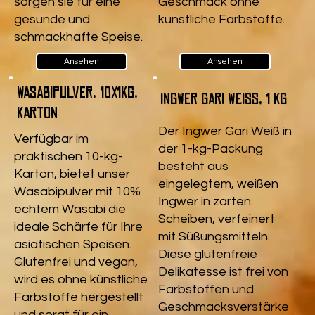
sorgen sie für eine
Geschmack ohne
gesunde und
künstliche Farbstoffe.
schmackhafte Speise.
Ansehen
Ansehen
Wasabipulver, 10x1kg,
Ingwer Gari Weiß, 1 kg
Karton
Der Ingwer Gari Weiß in
Verfügbar im
der 1-kg-Packung
praktischen 10-kg-
besteht aus
Karton, bietet unser
eingelegtem, weißen
Wasabipulver mit 10%
Ingwer in zarten
echtem Wasabi die
Scheiben, verfeinert
ideale Schärfe für Ihre
mit Süßungsmitteln.
asiatischen Speisen.
Diese glutenfreie
Glutenfrei und vegan,
Delikatesse ist frei von
wird es ohne künstliche
Farbstoffen und
Farbstoffe hergestellt
Geschmacksverstärke
und sorgt für ein