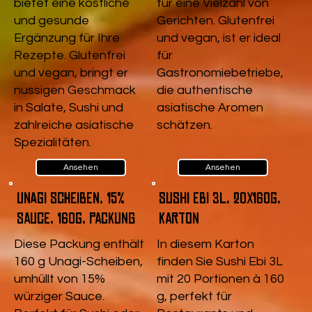
bietet eine köstliche
für eine Vielzahl von
und gesunde
Gerichten. Glutenfrei
Ergänzung für Ihre
und vegan, ist er ideal
Rezepte. Glutenfrei
für
und vegan, bringt er
Gastronomiebetriebe,
nussigen Geschmack
die authentische
in Salate, Sushi und
asiatische Aromen
zahlreiche asiatische
schätzen.
Spezialitäten.
Ansehen
Ansehen
Unagi Scheiben, 15%
Sushi Ebi 3L, 20x160g,
Sauce, 160g, Packung
Karton
Diese Packung enthält
In diesem Karton
160 g Unagi-Scheiben,
finden Sie Sushi Ebi 3L
umhüllt von 15%
mit 20 Portionen à 160
würziger Sauce.
g, perfekt für