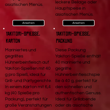
leckere Beilage oder
asiatischen Menüs.
Hauptspeise in
asiatischen Menüs.
Ansehen
Ansehen
Yakitori-Spieße,
Yakitori-Spieße,
Karton
Packung
Mariniertes und
Diese Packung
gegrilltes
Yakitori-Spieße enthält
Hühnerbeinfleisch auf
40 marinierte und
Yakitori-Spießen mit 40
gegrillte
g pro Spieß, ideal für
Hühnerbeinfleischspie
Grill- und Partygerichte.
ße à 40 g, perfekt für
In einem Karton mit 6,4
den schnellen und
kg (40 Spieße pro
authentischen Genuss.
Packung), perfekt für
Ideal für Grillabende
große Veranstaltungen
oder als asiatische