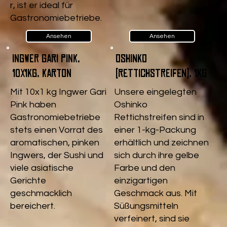
r, ist er ideal für
Gastronomiebetriebe.
Ansehen
Ansehen
Ingwer Gari pink,
Oshinko
10x1kg, Karton
(Rettichstreifen), 1kg
Mit 10x1 kg Ingwer Gari
Unsere eingelegten
Pink haben
Oshinko
Gastronomiebetriebe
Rettichstreifen sind in
stets einen Vorrat des
einer 1-kg-Packung
aromatischen, pinken
erhältlich und zeichnen
Ingwers, der Sushi und
sich durch ihre gelbe
viele asiatische
Farbe und den
Gerichte
einzigartigen
geschmacklich
Geschmack aus. Mit
bereichert.
Süßungsmitteln
verfeinert, sind sie