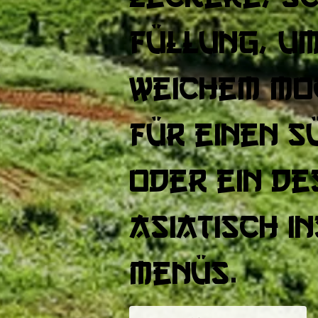
Füllung, u
weichem Moc
für einen 
oder ein De
asiatisch i
Menüs.