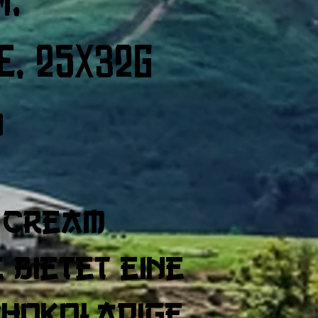
e, 25x32g
0
i Cream
bietet eine
chokoladige