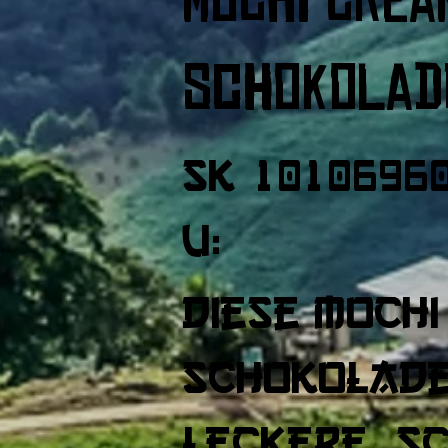
Schokolad
SK
1010696
U:
Diese Moch
Schokolade 
leckere, s