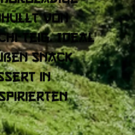
mhüllt von
hi-Teig. Ideal
süßen Snack
ssert in
nspirierten