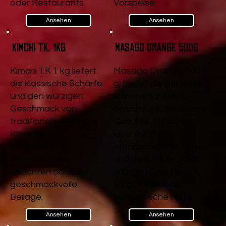
oder Restaurants.
Vorspeise.
Ansehen
Ansehen
Kimchi TK, 1kg
Masago Orange 500g
Kimchi TK 1 kg liefert
Masago Orange, 500
die klassische Schärfe
g, bietet die perfekte
und den würzigen
Garnitur für Sushi,
Geschmack von
Sashimi und asiatische
traditionellem Kimchi.
Gerichte. Mit seiner
Ideal für die
leuchtend
Verwendung in
orangefarbenen Optik
koreanischen
und dem milden, leicht
Gerichten oder als
salzigen Geschmack
geschmackvolle
sorgt es für eine
Beilage.
authentische Note.
Ansehen
Ansehen