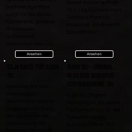
Dieser Karton enthält
hochwertige Mehl
10 x 1 kg hochwertiges
sorgt für die ideale
Tempura-Mehl für
Konsistenz, goldene
knusprige, goldbraune
Bräune und
Spezialitäten.
authentisch
asiatischen Genuss.
Ansehen
Ansehen
Soja Sauce für Sushi,
Sushi Su - Original
18l
Reisessig Sushireis
Fertigmischung, 10l
Genießen Sie den
vollmundigen
Sushi Su Original
Geschmack unserer
Reisessig ist die ideale
Sojasauce für Sushi,
Fertigmischung für die
die speziell für die
Zubereitung von
Verwendung mit
Sushireis. Diese 10-l-
frischem Fisch und
Packung garantiert