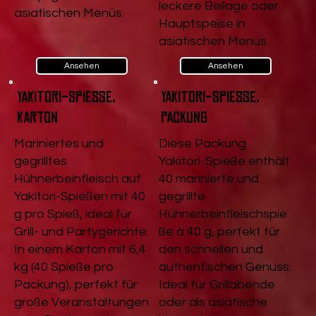
leckere Beilage oder
asiatischen Menüs.
Hauptspeise in
asiatischen Menüs.
Ansehen
Ansehen
Yakitori-Spieße,
Yakitori-Spieße,
Karton
Packung
Mariniertes und
Diese Packung
gegrilltes
Yakitori-Spieße enthält
Hühnerbeinfleisch auf
40 marinierte und
Yakitori-Spießen mit 40
gegrillte
g pro Spieß, ideal für
Hühnerbeinfleischspie
Grill- und Partygerichte.
ße à 40 g, perfekt für
In einem Karton mit 6,4
den schnellen und
kg (40 Spieße pro
authentischen Genuss.
Packung), perfekt für
Ideal für Grillabende
große Veranstaltungen
oder als asiatische