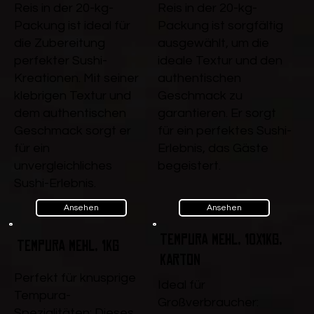
Reis in der 20-kg-
Reis in der 20-kg-
Packung ist ideal für
Packung ist sorgfältig
die Zubereitung
ausgewählt, um die
perfekter Sushi-
ideale Textur und den
Kreationen. Mit seiner
authentischen
klebrigen Textur und
Geschmack zu
dem authentischen
garantieren. Er sorgt
Geschmack sorgt er
für ein perfektes Sushi-
für ein
Erlebnis, das Gäste
unvergleichliches
begeistert.
Sushi-Erlebnis.
Ansehen
Ansehen
Tempura Mehl, 10x1kg,
Tempura Mehl, 1kg
Karton
Perfekt für knusprige
Ideal für
Tempura-
Großverbraucher:
Spezialitäten: Dieses