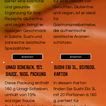
bietet eine köstliche
für eine Vielzahl von
und gesunde
Gerichten. Glutenfrei
Ergänzung für Ihre
und vegan, ist er ideal
Rezepte. Glutenfrei
für
und vegan, bringt er
Gastronomiebetriebe,
nussigen Geschmack
die authentische
in Salate, Sushi und
asiatische Aromen
zahlreiche asiatische
schätzen.
Spezialitäten.
Ansehen
Ansehen
Unagi Scheiben, 15%
Sushi Ebi 3L, 20x160g,
Sauce, 160g, Packung
Karton
Diese Packung enthält
In diesem Karton
160 g Unagi-Scheiben,
finden Sie Sushi Ebi 3L
umhüllt von 15%
mit 20 Portionen à 160
würziger Sauce.
g, perfekt für