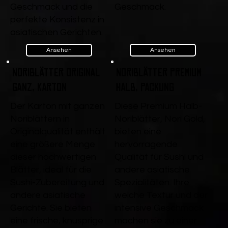
Geschmack und die
Geschmack.
perfekte Konsistenz in
asiatischen Gerichten.
Ansehen
Ansehen
Noriblätter Original
Noriblätter Premium
ganz, Karton
Halb, Packung
Der Karton mit ganzen
Diese Premium Halb-
Noriblättern in
Noriblätter, Nori Gold,
Originalqualität enthält
bieten eine
eine größere Menge
hervorragende
dieser hochwertigen
Qualität für Sushi und
Blätter, ideal für die
andere asiatische
Sushi-Zubereitung und
Spezialitäten. Ihre
andere asiatische
weiche Textur und der
Gerichte. Sie bieten
intensive Geschmack
eine frische, knusprige
machen sie zu einer