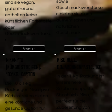
sowie
sind sie vegan,
Geschmacksverstärke
glutenfrei und
r, bieten sie einen
enthalten keine
authentischen und
künstlichen Farbstoffe
natürlichen
oder
Geschmack.
Geschmacksverstärke
r.
Ansehen
Ansehen
Nikanpyo
Miso Hell,
(Kürbisstreifen),
Sojabohnenpaste, 1kg
10x1kg, Karton
In der 1-kg-Packung ist
unsere helle
Die 10 x 1-kg
Sojabohnenpaste,
Packungen Nikanpyo
Shinshuichi Miso,
Kürbisstreifen bieten
perfekt für die
eine köstliche und
Zubereitung von
gesunde Option für