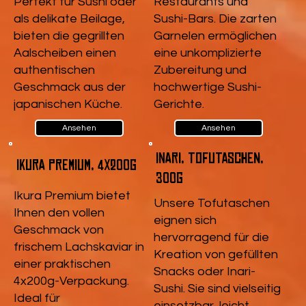
Perfekt für Sushi oder
Restaurants und
als delikate Beilage,
Sushi-Bars. Die zarten
bieten die gegrillten
Garnelen ermöglichen
Aalscheiben einen
eine unkomplizierte
authentischen
Zubereitung und
Geschmack aus der
hochwertige Sushi-
japanischen Küche.
Gerichte.
Ansehen
Ansehen
Inari, Tofutaschen,
Ikura Premium, 4x200g
300g
Ikura Premium bietet
Unsere Tofutaschen
Ihnen den vollen
eignen sich
Geschmack von
hervorragend für die
frischem Lachskaviar in
Kreation von gefüllten
einer praktischen
Snacks oder Inari-
4x200g-Verpackung.
Sushi. Sie sind vielseitig
Ideal für
einsetzbar, leicht