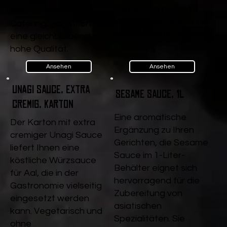
r, ist sie die perfekte
Restaurants und
Würzsauce für Aal und
Catering, garantiert sie
andere Köstlichkeiten.
eine gleichbleibend
hohe Qualität.
Ansehen
Ansehen
Unagi Sauce, extra
Sesame Sauce, 1l
cremig, Karton
Eine aromatische
Der Karton mit extra
Ergänzung zu Ihren
cremiger Unagi Sauce
Gerichten, die Sesame
liefert Ihnen eine
Sauce im 1-Liter-
köstliche Würzsauce
Behälter eignet sich
für Aal, die in der
hervorragend für die
Gastronomie vielseitig
Zubereitung von
eingesetzt werden
asiatischen
kann. Vegetarisch und
Spezialitäten. Sie
ohne