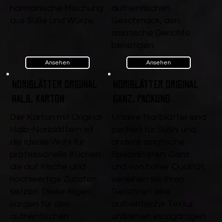
harmonische Mischung
authentischen
aus Süße und Würze.
Geschmack, den
asiatische Gerichte
benötigen.
Ansehen
Ansehen
Noriblätter Original
Noriblätter Original
Halb, Karton
ganz, Packung
Der Karton mit Original
Unsere Noriblätter sind
Halb-Noriblättern ist
perfekt für Sushi und
die ideale Wahl für
andere asiatische
professionelle Küchen,
Spezialitäten. Ganz
die auf frische und
und von hoher Qualität,
hochwertige Zutaten
verleihen sie Ihren
setzen. Diese Algen
Gerichten eine
sorgen für den
authentische Textur
authentischen
und einen einzigartigen