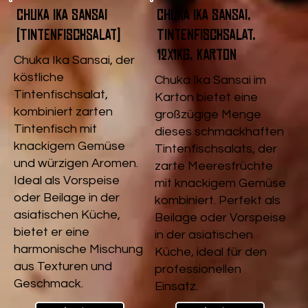
Chuka Ika Sansai
Chuka Ika Sansai,
(Tintenfischsalat)
Tintenfischsalat,
12x1kg, Karton
Chuka Ika Sansai, der
köstliche
Chuka Ika Sansai im
Tintenfischsalat,
Karton bietet eine
kombiniert zarten
großzügige Menge
Tintenfisch mit
dieses schmackhaften
knackigem Gemüse
Tintenfischsalats, der
und würzigen Aromen.
zarte Meeresfrüchte
Ideal als Vorspeise
mit knackigem Gemüse
oder Beilage in der
kombiniert. Perfekt als
asiatischen Küche,
Beilage oder Vorspeise
bietet er eine
in der asiatischen
harmonische Mischung
Küche, ideal für den
aus Texturen und
professionellen
Geschmack.
Einsatz.