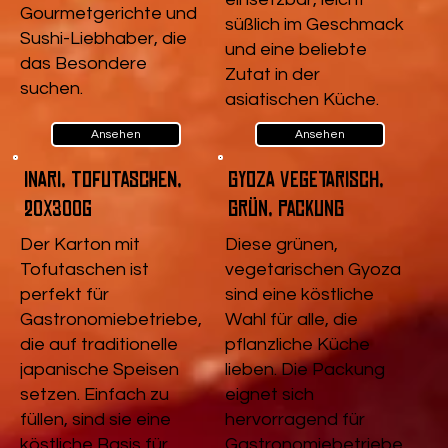
Gourmetgerichte und
süßlich im Geschmack
Sushi-Liebhaber, die
und eine beliebte
das Besondere
Zutat in der
suchen.
asiatischen Küche.
Ansehen
Ansehen
Inari, Tofutaschen,
Gyoza vegetarisch,
20x300g
Grün, Packung
Der Karton mit
Diese grünen,
Tofutaschen ist
vegetarischen Gyoza
perfekt für
sind eine köstliche
Gastronomiebetriebe,
Wahl für alle, die
die auf traditionelle
pflanzliche Küche
japanische Speisen
lieben. Die Packung
setzen. Einfach zu
eignet sich
füllen, sind sie eine
hervorragend für
köstliche Basis für
Gastronomiebetriebe