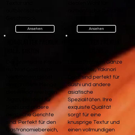
Textur und
idealen Wahl für
authentischen
authentische Gerichte.
Geschmack.
Ansehen
Ansehen
Noriblätter Premium
Noriblätter Premium
Halb, Karton
Ganz, Packung
Der praktische Karton
Diese Premium Ganze
mit Nori Gold Halb-
Noriblätter, Yakinori
Noriblättern bietet
Gold, sind perfekt für
eine größere Menge
Sushi und andere
dieser hochwertigen
asiatische
Algen, die ideal für
Spezialitäten. Ihre
Sushi und andere
exquisite Qualität
asiatische Gerichte
sorgt für eine
sind. Perfekt für den
knusprige Textur und
Gastronomiebereich,
einen vollmundigen