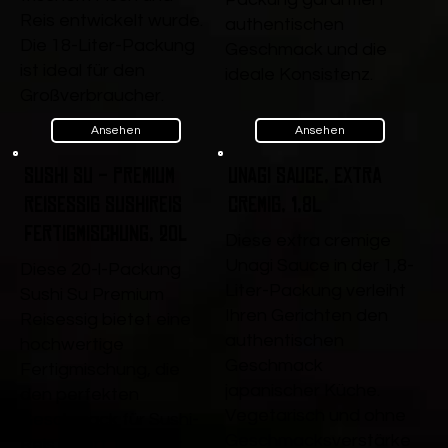
Reis entwickelt wurde.
authentischen
Die 18-Liter-Packung
Geschmack und die
ist ideal für den
ideale Konsistenz.
Großverbraucher.
Ansehen
Ansehen
Sushi Su - Premium
Unagi Sauce, extra
Reisessig Sushireis
cremig, 1,8L
Fertigmischung, 20l
Diese extra cremige
Unagi Sauce in der 1,8-
Diese 20-l-Packung
Liter-Packung verleiht
Sushi Su Premium
Ihren Gerichten den
Reisessig bietet eine
authentischen
hochwertige
Geschmack
Fertigmischung, die
japanischer Küche.
den perfekten
Vegetarisch und ohne
Geschmack für Sushi-
Geschmacksverstärke
Reis liefert. Ideal für