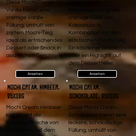
Diese Mochi Cream
Mochi Cream
Vanille bietet eine
Kokosnuss bringt die
cremige Vanille-
cremige Süße von
Füllung, umhüllt von
Kokosnuss in
zartem Mochi-Teig.
Kombination mit dem
Ideal als erfrischendes
elastischen Mochi-Teig.
Dessert oder Snack in
Ein köstlicher Snack
asiatischen Gerichten.
oder ein Highlight auf
dem Dessertteller.
Ansehen
Ansehen
Mochi Cream, Himbeer,
Mochi Cream,
25x32g
Schokolade, 25x32g
Mochi Cream Himbeer
Diese Mochi Cream
kombiniert die
Schokolade bietet eine
fruchtige Frische von
leckere, schokoladige
Himbeeren mit dem
Füllung, umhüllt von