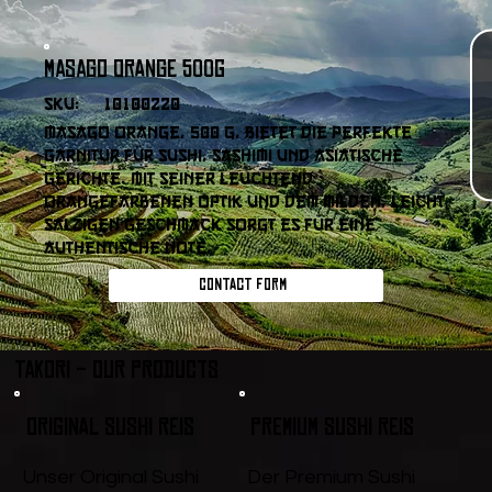
Masago Orange 500g
SKU:
10100220
Masago Orange, 500 g, bietet die perfekte
Garnitur für Sushi, Sashimi und asiatische
Gerichte. Mit seiner leuchtend
orangefarbenen Optik und dem milden, leicht
salzigen Geschmack sorgt es für eine
authentische Note.
Contact form
Takori - Our products
Original Sushi Reis
Premium Sushi Reis
Unser Original Sushi
Der Premium Sushi