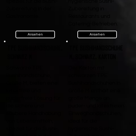
speziell für die Sushi-
hygienische Sushi-
Zubereitung in der
Zubereitung in
Gastronomie.
Restaurants und
Catering-Betrieben.
Ansehen
Ansehen
TPE Sushihandschuhe,
TPE Sushihandschuhe
Schwarz M
M, Schwarz, Karton
Schwarze TPE
Der Karton mit
Sushihandschuhe,
schwarzen TPE
Größe M, bieten eine
Sushihandschuhen in
latexfreie und
Größe M enthält eine
puderfreie Lösung für
große Menge an
die sichere und
puder- und latexfreien
saubere Handhabung
Einweghandschuhen,
von Lebensmitteln,
ideal für die
speziell für die Sushi-
hygienische Sushi-