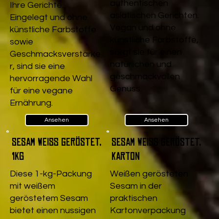
authentischen
Ihre Gerichte.
asiatischen Gerichten.
Eingelegt und ohne
Vegan und ohne
künstliche Farbstoffe
künstliche Farbstoffe,
sowie
sorgt sie für einen
Geschmacksverstärke
natürlichen und
r, sind sie eine
geschmackvollen
hervorragende Wahl
Genuss.
für eine vegane
Ernährung.
Ansehen
Ansehen
Sesam weiß geröstet,
Sesam weiß geröstet,
1kg
Karton
Diese 1-kg-Packung
Weißen gerösteten
mit weißem
Sesam in der
geröstetem Sesam
praktischen
bietet einen nussigen
Kartonverpackung