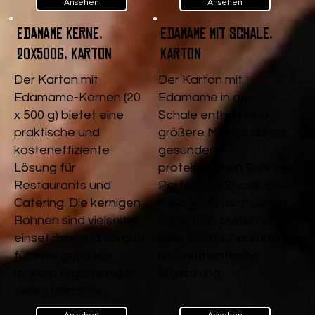
Ansehen
Ansehen
Edamame Kerne,
Edamame mit Schale,
20x500g, Karton
Karton
Der Karton mit
Der Karton mit
Edamame-Kernen (20
Edamame in der
x 500 g) bietet eine
Schale enthält eine
praktische und
größere Menge dieser
kosteneffiziente
gesunden,
Lösung für
proteinreichen Bohnen.
Restaurants und
Perfekt als Snack oder
Catering. Die kernigen
Beilage zu asiatischen
Bohnen sind vielseitig
Gerichten, bieten sie
einsetzbar und sorgen
eine frische, nahrhafte
für eine gesunde,
und authentische
leckere Ergänzung in
Ergänzung.
vielen Gerichten.