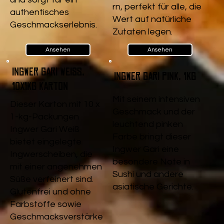
rn, perfekt für alle, die
authentisches
Wert auf natürliche
Geschmackserlebnis.
Zutaten legen.
Ansehen
Ansehen
Ingwer Gari Weiß,
Ingwer Gari pink, 1kg
10x1kg Karton
Mit seinem intensiven
Dieser Karton mit 10 x
Geschmack und der
1-kg-Packungen
leuchtend pinken
Ingwer Gari Weiß
Farbe bringt dieser
bietet eingelegte
Ingwer Gari eine
Ingwerscheiben, die
besondere Note in
mit einer angenehmen
Sushi und andere
Süße verfeinert sind.
asiatische Gerichte.
Glutenfrei und ohne
Farbstoffe sowie
Geschmacksverstärke