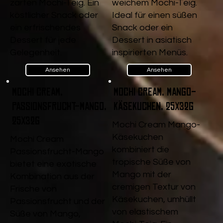
zarten Mochi-Teig. Ein
weichem Mochi-Teig.
köstlicher Snack oder
Ideal für einen süßen
ein erfrischendes
Snack oder ein
Dessert für jede
Dessert in asiatisch
Gelegenheit.
inspirierten Menüs.
Ansehen
Ansehen
Mochi Cream,
Mochi Cream, Mango-
Passionsfrucht-Mango,
Käsekuchen, 25x32g
25x32g
Mochi Cream Mango-
Käsekuchen
Mochi Cream
kombiniert die
Passionsfrucht-Mango
tropische Süße von
bietet eine exotische
Mango mit der
Kombination aus der
cremigen Textur von
Frische von
Käsekuchen, umhüllt
Passionsfrucht und der
von elastischem
Süße von Mango,