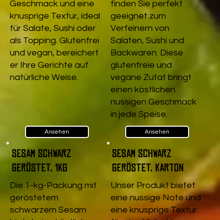
Geschmack und eine
finden Sie perfekt
knusprige Textur, ideal
geeignet zum
für Salate, Sushi oder
Verfeinern von
als Topping. Glutenfrei
Salaten, Sushi und
und vegan, bereichert
Backwaren. Diese
er Ihre Gerichte auf
glutenfreie und
natürliche Weise.
vegane Zutat bringt
einen köstlichen
nussigen Geschmack
in jede Speise.
Ansehen
Ansehen
Sesam schwarz
Sesam schwarz
geröstet, 1kg
geröstet, Karton
Die 1-kg-Packung mit
Unser Produkt bietet
geröstetem
eine nussige Note und
schwarzem Sesam
eine knusprige Textur