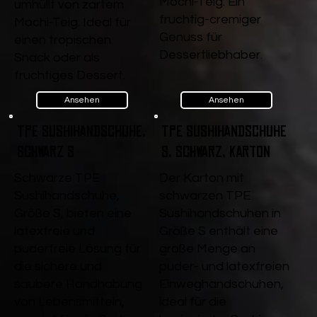
Mochi-Teig. Ein
umhüllt von zartem
fruchtig-cremiger
Mochi-Teig. Ideal für
Genuss für
einen tropischen
Dessertliebhaber.
Snack oder als
fruchtiges Dessert.
Ansehen
Ansehen
TPE Sushihandschuhe,
TPE Sushihandschuhe
Schwarz S
S, Schwarz, Karton
Schwarze TPE
Der Karton mit
Sushihandschuhe,
schwarzen TPE
Größe S, bieten eine
Sushihandschuhen in
latexfreie und
Größe S enthält eine
puderfreie Lösung für
große Menge an
die sichere und
puder- und latexfreien
saubere Handhabung
Einweghandschuhen,
von Lebensmitteln,
ideal für die