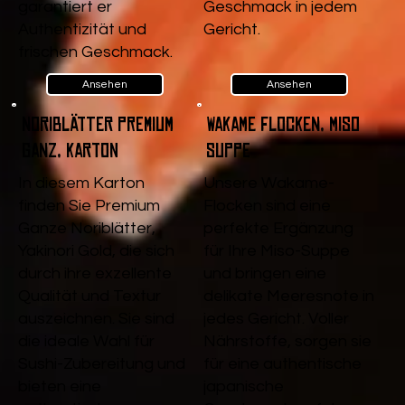
garantiert er
Geschmack in jedem
Authentizität und
Gericht.
frischen Geschmack.
Ansehen
Ansehen
Noriblätter Premium
Wakame Flocken, Miso
Ganz, Karton
Suppe
In diesem Karton
Unsere Wakame-
finden Sie Premium
Flocken sind eine
Ganze Noriblätter,
perfekte Ergänzung
Yakinori Gold, die sich
für Ihre Miso-Suppe
durch ihre exzellente
und bringen eine
Qualität und Textur
delikate Meeresnote in
auszeichnen. Sie sind
jedes Gericht. Voller
die ideale Wahl für
Nährstoffe, sorgen sie
Sushi-Zubereitung und
für eine authentische
bieten eine
japanische