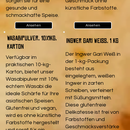
sorgen sie für eine
Geschmack ohne
gesunde und
künstliche Farbstoffe.
schmackhafte Speise.
Ansehen
Ansehen
Wasabipulver, 10x1kg,
Ingwer Gari Weiß, 1 kg
Karton
Der Ingwer Gari Weiß in
Verfügbar im
der 1-kg-Packung
praktischen 10-kg-
besteht aus
Karton, bietet unser
eingelegtem, weißen
Wasabipulver mit 10%
Ingwer in zarten
echtem Wasabi die
Scheiben, verfeinert
ideale Schärfe für Ihre
mit Süßungsmitteln.
asiatischen Speisen.
Diese glutenfreie
Glutenfrei und vegan,
Delikatesse ist frei von
wird es ohne künstliche
Farbstoffen und
Farbstoffe hergestellt
Geschmacksverstärke
und sorgt für ein