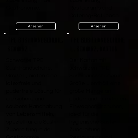
Zubereitung in der
Zubereitung in
Gastronomie.
Restaurants und
Catering-Betrieben.
Ansehen
Ansehen
TPE Sushihandschuhe,
TPE Sushihandschuhe
Schwarz L
L, Schwarz, Karton
Schwarze TPE
Der Karton mit
Sushihandschuhe,
schwarzen TPE
Größe L, bieten eine
Sushihandschuhen in
latexfreie und
Größe L enthält eine
puderfreie Lösung für
große Menge an
die sichere und
puder- und latexfreien
saubere Handhabung
Einweghandschuhen,
von Lebensmitteln,
ideal für die
speziell für die Sushi-
hygienische Sushi-
Zubereitung in der
Zubereitung in
Gastronomie.
Restaurants und