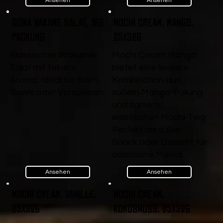
Ansehen
Ansehen
Goma Wakame Salat, 1kg
Mochi Cream, Mango,
Packung
25x32g
Klassischer Wakame-
Mochi Cream Mango
Salat mit feinem
bietet eine leckere
Aroma. Ideal für Sushi,
Kombination aus
Bowls oder Vorspeisen.
süßem Mango-Füllung
und zartem,
elastischen Mochi-Teig.
Perfekt als süßer
Snack oder Dessert für
asiatische Menüs.
Ansehen
Ansehen
Mochi Cream, Vanille,
Mochi Cream,
25x32g
Kokosnuss, 25x32g