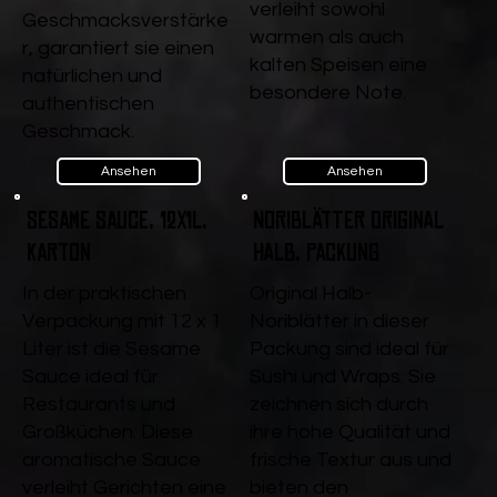
verleiht sowohl
Geschmacksverstärke
warmen als auch
r, garantiert sie einen
kalten Speisen eine
natürlichen und
besondere Note.
authentischen
Geschmack.
Ansehen
Ansehen
Sesame Sauce, 12x1l,
Noriblätter Original
Karton
halb, Packung
In der praktischen
Original Halb-
Verpackung mit 12 x 1
Noriblätter in dieser
Liter ist die Sesame
Packung sind ideal für
Sauce ideal für
Sushi und Wraps. Sie
Restaurants und
zeichnen sich durch
Großküchen. Diese
ihre hohe Qualität und
aromatische Sauce
frische Textur aus und
verleiht Gerichten eine
bieten den