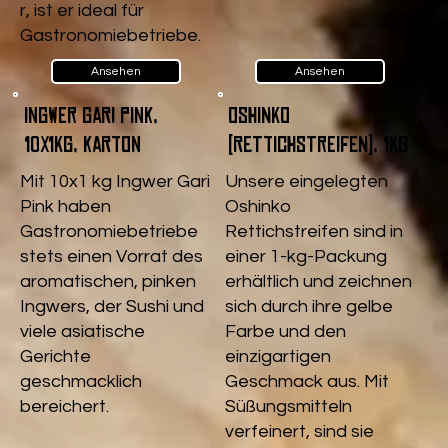
r, ist er ideal für
Gastronomiebetriebe.
Ansehen
Ansehen
Ingwer Gari pink,
Oshinko
10x1kg, Karton
(Rettichstreifen), 1kg
Mit 10x1 kg Ingwer Gari
Unsere eingelegten
Pink haben
Oshinko
Gastronomiebetriebe
Rettichstreifen sind in
stets einen Vorrat des
einer 1-kg-Packung
aromatischen, pinken
erhältlich und zeichnen
Ingwers, der Sushi und
sich durch ihre gelbe
viele asiatische
Farbe und den
Gerichte
einzigartigen
geschmacklich
Geschmack aus. Mit
bereichert.
Süßungsmitteln
verfeinert, sind sie