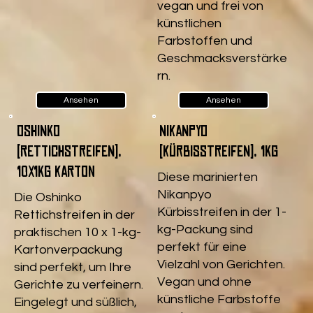
vegan und frei von
künstlichen
Farbstoffen und
Geschmacksverstärke
rn.
Ansehen
Ansehen
Oshinko
Nikanpyo
(Rettichstreifen),
(Kürbisstreifen), 1kg
10x1kg Karton
Diese marinierten
Nikanpyo
Die Oshinko
Kürbisstreifen in der 1-
Rettichstreifen in der
kg-Packung sind
praktischen 10 x 1-kg-
perfekt für eine
Kartonverpackung
Vielzahl von Gerichten.
sind perfekt, um Ihre
Vegan und ohne
Gerichte zu verfeinern.
künstliche Farbstoffe
Eingelegt und süßlich,