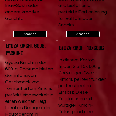
Inari-Sushi oder
und bietet eine
andere kreative
perfekte Portionierung
Gerichte.
für Buffets oder
Snacks.
Ansehen
Ansehen
Gyoza Kimchi, 600g,
Gyoza Kimchi, 10x600g
Packung
In diesem Karton
Gyoza Kimchi in der
finden Sie 10x 600 g
600-g-Packung bieten
Packungen Gyoza
den intensiven
Kimchi, perfekt für den
Geschmack von
professionellen
fermentiertem Kimchi,
Einsatz. Diese
perfekt eingewickelt in
Teigtaschen mit
einen weichen Teig.
würziger Kimchi-
Ideal als Beilage oder
Füllung sind eine
Hauptgericht in