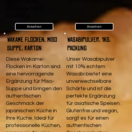
authentische,
Geschmackserfahrung
knusprige Nori-
.
Erfahrung.
Ansehen
Ansehen
Wakame Flocken, Miso
Wasabipulver, 1kg,
Suppe, Karton
Packung
Diese Wakame-
Unser Wasabipulver
Flocken im Karton sind
mit 10% echtem
eine hervorragende
Wasabi bietet eine
Ergänzung für Miso-
unverwechselbare
Suppe und bringen den
Schärfe und ist die
authentischen
perfekte Ergänzung
Geschmack der
für asiatische Speisen.
japanischen Küche in
Glutenfrei und vegan,
Ihre Küche. Ideal für
sorgt es für einen
professionelle Küchen,
authentischen