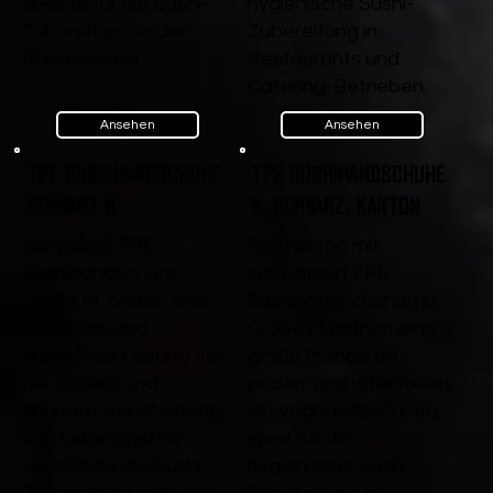
speziell für die Sushi-
hygienische Sushi-
Zubereitung in der
Zubereitung in
Gastronomie.
Restaurants und
Catering-Betrieben.
Ansehen
Ansehen
TPE Sushihandschuhe,
TPE Sushihandschuhe
Schwarz M
M, Schwarz, Karton
Schwarze TPE
Der Karton mit
Sushihandschuhe,
schwarzen TPE
Größe M, bieten eine
Sushihandschuhen in
latexfreie und
Größe M enthält eine
puderfreie Lösung für
große Menge an
die sichere und
puder- und latexfreien
saubere Handhabung
Einweghandschuhen,
von Lebensmitteln,
ideal für die
speziell für die Sushi-
hygienische Sushi-