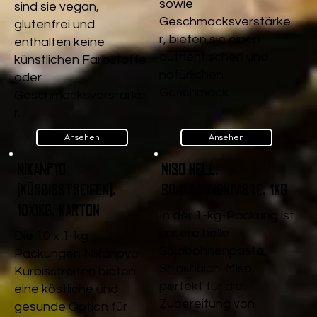
sowie
sind sie vegan,
Geschmacksverstärke
glutenfrei und
r, bieten sie einen
enthalten keine
authentischen und
künstlichen Farbstoffe
natürlichen
oder
Geschmack.
Geschmacksverstärke
r.
Ansehen
Ansehen
Nikanpyo
Miso Hell,
(Kürbisstreifen),
Sojabohnenpaste, 1kg
10x1kg, Karton
In der 1-kg-Packung ist
unsere helle
Die 10 x 1-kg
Sojabohnenpaste,
Packungen Nikanpyo
Shinshuichi Miso,
Kürbisstreifen bieten
perfekt für die
eine köstliche und
Zubereitung von
gesunde Option für