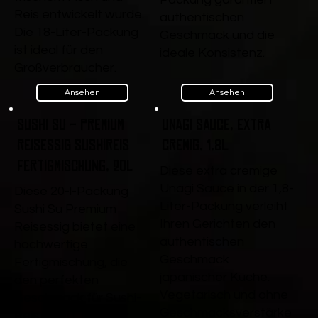
Reis entwickelt wurde.
authentischen
Die 18-Liter-Packung
Geschmack und die
ist ideal für den
ideale Konsistenz.
Großverbraucher.
Ansehen
Ansehen
Sushi Su - Premium
Unagi Sauce, extra
Reisessig Sushireis
cremig, 1,8L
Fertigmischung, 20l
Diese extra cremige
Unagi Sauce in der 1,8-
Diese 20-l-Packung
Liter-Packung verleiht
Sushi Su Premium
Ihren Gerichten den
Reisessig bietet eine
authentischen
hochwertige
Geschmack
Fertigmischung, die
japanischer Küche.
den perfekten
Vegetarisch und ohne
Geschmack für Sushi-
Geschmacksverstärke
Reis liefert. Ideal für