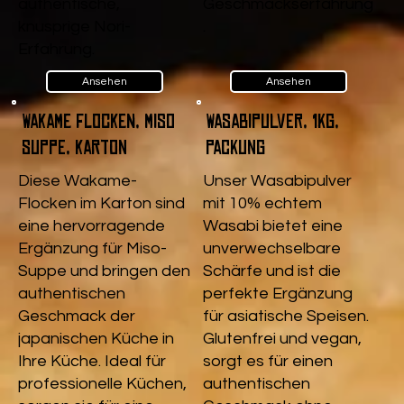
authentische,
Geschmackserfahrung
knusprige Nori-
.
Erfahrung.
Ansehen
Ansehen
Wakame Flocken, Miso
Wasabipulver, 1kg,
Suppe, Karton
Packung
Diese Wakame-
Unser Wasabipulver
Flocken im Karton sind
mit 10% echtem
eine hervorragende
Wasabi bietet eine
Ergänzung für Miso-
unverwechselbare
Suppe und bringen den
Schärfe und ist die
authentischen
perfekte Ergänzung
Geschmack der
für asiatische Speisen.
japanischen Küche in
Glutenfrei und vegan,
Ihre Küche. Ideal für
sorgt es für einen
professionelle Küchen,
authentischen