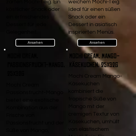
zarten Mochi-Teig. Ein
weichem Mochi-Teig.
köstlicher Snack oder
Ideal für einen süßen
ein erfrischendes
Snack oder ein
Dessert für jede
Dessert in asiatisch
Gelegenheit.
inspirierten Menüs.
Ansehen
Ansehen
Mochi Cream,
Mochi Cream, Mango-
Passionsfrucht-Mango,
Käsekuchen, 25x32g
25x32g
Mochi Cream Mango-
Käsekuchen
Mochi Cream
kombiniert die
Passionsfrucht-Mango
tropische Süße von
bietet eine exotische
Mango mit der
Kombination aus der
cremigen Textur von
Frische von
Käsekuchen, umhüllt
Passionsfrucht und der
von elastischem
Süße von Mango,