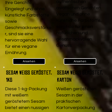
authentischen
Ihre Gerichte.
asiatischen Gerichten.
Eingelegt und ohne
Vegan und ohne
künstliche Farbstoffe
künstliche Farbstoffe,
sowie
sorgt sie für einen
Geschmacksverstärke
natürlichen und
r, sind sie eine
geschmackvollen
hervorragende Wahl
Genuss.
für eine vegane
Ernährung.
Ansehen
Ansehen
Sesam weiß geröstet,
Sesam weiß geröstet,
1kg
Karton
Diese 1-kg-Packung
Weißen gerösteten
mit weißem
Sesam in der
geröstetem Sesam
praktischen
bietet einen nussigen
Kartonverpackung