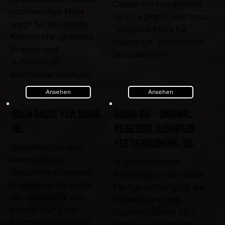
Dieser Karton enthält
hochwertige Mehl
10 x 1 kg hochwertiges
sorgt für die ideale
Tempura-Mehl für
Konsistenz, goldene
knusprige, goldbraune
Bräune und
Spezialitäten.
authentisch
asiatischen Genuss.
Ansehen
Ansehen
Soja Sauce für Sushi,
Sushi Su - Original
18l
Reisessig Sushireis
Fertigmischung, 10l
Genießen Sie den
vollmundigen
Sushi Su Original
Geschmack unserer
Reisessig ist die ideale
Sojasauce für Sushi,
Fertigmischung für die
die speziell für die
Zubereitung von
Verwendung mit
Sushireis. Diese 10-l-
frischem Fisch und
Packung garantiert