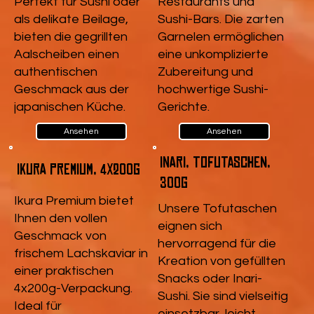
Perfekt für Sushi oder
Restaurants und
als delikate Beilage,
Sushi-Bars. Die zarten
bieten die gegrillten
Garnelen ermöglichen
Aalscheiben einen
eine unkomplizierte
authentischen
Zubereitung und
Geschmack aus der
hochwertige Sushi-
japanischen Küche.
Gerichte.
Ansehen
Ansehen
Inari, Tofutaschen,
Ikura Premium, 4x200g
300g
Ikura Premium bietet
Unsere Tofutaschen
Ihnen den vollen
eignen sich
Geschmack von
hervorragend für die
frischem Lachskaviar in
Kreation von gefüllten
einer praktischen
Snacks oder Inari-
4x200g-Verpackung.
Sushi. Sie sind vielseitig
Ideal für
einsetzbar, leicht