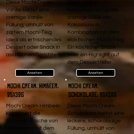
Diese Mochi Cream
Mochi Cream
Vanille bietet eine
Kokosnuss bringt die
cremige Vanille-
cremige Süße von
Füllung, umhüllt von
Kokosnuss in
zartem Mochi-Teig.
Kombination mit dem
Ideal als erfrischendes
elastischen Mochi-Teig.
Dessert oder Snack in
Ein köstlicher Snack
asiatischen Gerichten.
oder ein Highlight auf
dem Dessertteller.
Ansehen
Ansehen
Mochi Cream, Himbeer,
Mochi Cream,
25x32g
Schokolade, 25x32g
Mochi Cream Himbeer
Diese Mochi Cream
kombiniert die
Schokolade bietet eine
fruchtige Frische von
leckere, schokoladige
Himbeeren mit dem
Füllung, umhüllt von