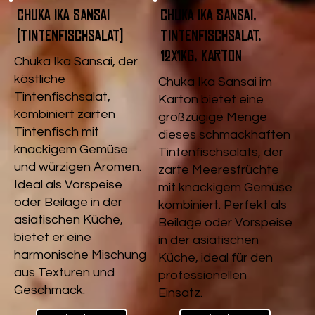
Chuka Ika Sansai
Chuka Ika Sansai,
(Tintenfischsalat)
Tintenfischsalat,
12x1kg, Karton
Chuka Ika Sansai, der
köstliche
Chuka Ika Sansai im
Tintenfischsalat,
Karton bietet eine
kombiniert zarten
großzügige Menge
Tintenfisch mit
dieses schmackhaften
knackigem Gemüse
Tintenfischsalats, der
und würzigen Aromen.
zarte Meeresfrüchte
Ideal als Vorspeise
mit knackigem Gemüse
oder Beilage in der
kombiniert. Perfekt als
asiatischen Küche,
Beilage oder Vorspeise
bietet er eine
in der asiatischen
harmonische Mischung
Küche, ideal für den
aus Texturen und
professionellen
Geschmack.
Einsatz.