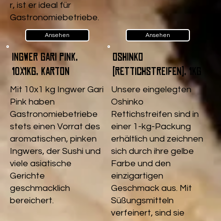
r, ist er ideal für
Gastronomiebetriebe.
Ansehen
Ansehen
Ingwer Gari pink,
Oshinko
10x1kg, Karton
(Rettichstreifen), 1kg
Mit 10x1 kg Ingwer Gari
Unsere eingelegten
Pink haben
Oshinko
Gastronomiebetriebe
Rettichstreifen sind in
stets einen Vorrat des
einer 1-kg-Packung
aromatischen, pinken
erhältlich und zeichnen
Ingwers, der Sushi und
sich durch ihre gelbe
viele asiatische
Farbe und den
Gerichte
einzigartigen
geschmacklich
Geschmack aus. Mit
bereichert.
Süßungsmitteln
verfeinert, sind sie