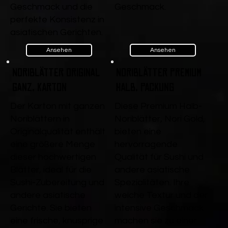
Geschmack und die
Geschmack.
perfekte Konsistenz in
asiatischen Gerichten.
Ansehen
Ansehen
Noriblätter Original
Noriblätter Premium
ganz, Karton
Halb, Packung
Der Karton mit ganzen
Diese Premium Halb-
Noriblättern in
Noriblätter, Nori Gold,
Originalqualität enthält
bieten eine
eine größere Menge
hervorragende
dieser hochwertigen
Qualität für Sushi und
Blätter, ideal für die
andere asiatische
Sushi-Zubereitung und
Spezialitäten. Ihre
andere asiatische
weiche Textur und der
Gerichte. Sie bieten
intensive Geschmack
eine frische, knusprige
machen sie zu einer