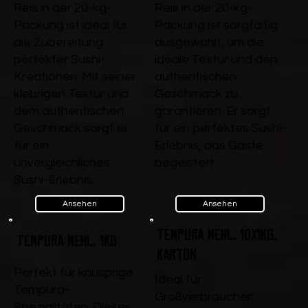
Reis in der 20-kg-
Reis in der 20-kg-
Packung ist ideal für
Packung ist sorgfältig
die Zubereitung
ausgewählt, um die
perfekter Sushi-
ideale Textur und den
Kreationen. Mit seiner
authentischen
klebrigen Textur und
Geschmack zu
dem authentischen
garantieren. Er sorgt
Geschmack sorgt er
für ein perfektes Sushi-
für ein
Erlebnis, das Gäste
unvergleichliches
begeistert.
Sushi-Erlebnis.
Ansehen
Ansehen
Tempura Mehl, 10x1kg,
Tempura Mehl, 1kg
Karton
Perfekt für knusprige
Ideal für
Tempura-
Großverbraucher:
Spezialitäten: Dieses