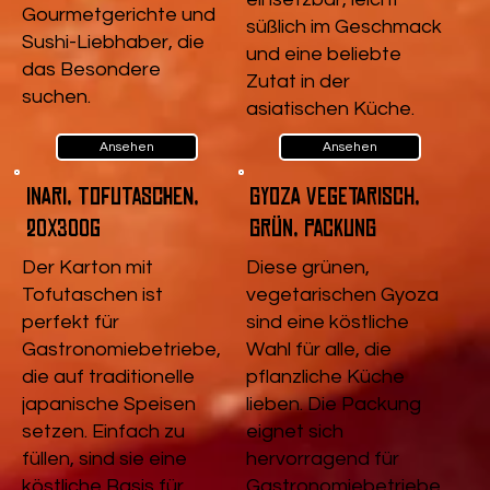
Gourmetgerichte und
süßlich im Geschmack
Sushi-Liebhaber, die
und eine beliebte
das Besondere
Zutat in der
suchen.
asiatischen Küche.
Ansehen
Ansehen
Inari, Tofutaschen,
Gyoza vegetarisch,
20x300g
Grün, Packung
Der Karton mit
Diese grünen,
Tofutaschen ist
vegetarischen Gyoza
perfekt für
sind eine köstliche
Gastronomiebetriebe,
Wahl für alle, die
die auf traditionelle
pflanzliche Küche
japanische Speisen
lieben. Die Packung
setzen. Einfach zu
eignet sich
füllen, sind sie eine
hervorragend für
köstliche Basis für
Gastronomiebetriebe