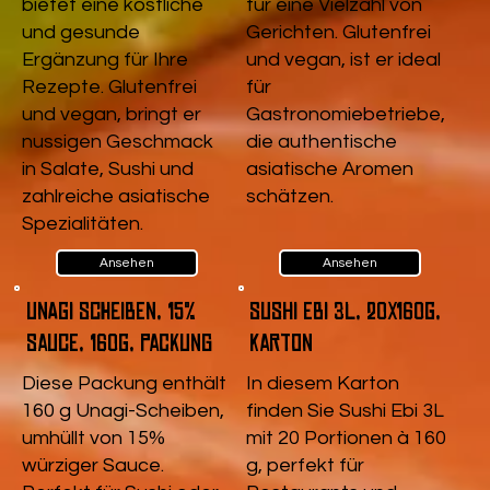
bietet eine köstliche
für eine Vielzahl von
und gesunde
Gerichten. Glutenfrei
Ergänzung für Ihre
und vegan, ist er ideal
Rezepte. Glutenfrei
für
und vegan, bringt er
Gastronomiebetriebe,
nussigen Geschmack
die authentische
in Salate, Sushi und
asiatische Aromen
zahlreiche asiatische
schätzen.
Spezialitäten.
Ansehen
Ansehen
Unagi Scheiben, 15%
Sushi Ebi 3L, 20x160g,
Sauce, 160g, Packung
Karton
Diese Packung enthält
In diesem Karton
160 g Unagi-Scheiben,
finden Sie Sushi Ebi 3L
umhüllt von 15%
mit 20 Portionen à 160
würziger Sauce.
g, perfekt für