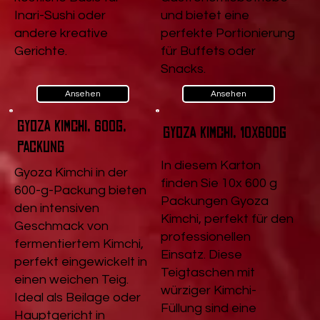
Inari-Sushi oder
und bietet eine
andere kreative
perfekte Portionierung
Gerichte.
für Buffets oder
Snacks.
Ansehen
Ansehen
Gyoza Kimchi, 600g,
Gyoza Kimchi, 10x600g
Packung
In diesem Karton
Gyoza Kimchi in der
finden Sie 10x 600 g
600-g-Packung bieten
Packungen Gyoza
den intensiven
Kimchi, perfekt für den
Geschmack von
professionellen
fermentiertem Kimchi,
Einsatz. Diese
perfekt eingewickelt in
Teigtaschen mit
einen weichen Teig.
würziger Kimchi-
Ideal als Beilage oder
Füllung sind eine
Hauptgericht in