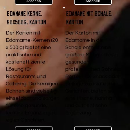
Ansehen
Ansehen
Edamame Kerne,
Edamame mit Schale,
20x500g, Karton
Karton
Der Karton mit
Der Karton mit
Edamame-Kernen (20
Edamame in der
x 500 g) bietet eine
Schale enthält eine
praktische und
größere Menge dieser
kosteneffiziente
gesunden,
Lösung für
proteinreichen Bohnen.
Restaurants und
Perfekt als Snack oder
Catering. Die kernigen
Beilage zu asiatischen
Bohnen sind vielseitig
Gerichten, bieten sie
einsetzbar und sorgen
eine frische, nahrhafte
für eine gesunde,
und authentische
leckere Ergänzung in
Ergänzung.
vielen Gerichten.