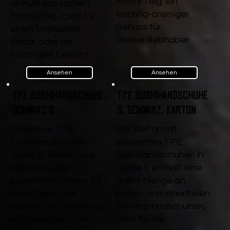
Mochi-Teig. Ein
umhüllt von zartem
fruchtig-cremiger
Mochi-Teig. Ideal für
Genuss für
einen tropischen
Dessertliebhaber.
Snack oder als
fruchtiges Dessert.
Ansehen
Ansehen
TPE Sushihandschuhe,
TPE Sushihandschuhe
Schwarz S
S, Schwarz, Karton
Schwarze TPE
Der Karton mit
Sushihandschuhe,
schwarzen TPE
Größe S, bieten eine
Sushihandschuhen in
latexfreie und
Größe S enthält eine
puderfreie Lösung für
große Menge an
die sichere und
puder- und latexfreien
saubere Handhabung
Einweghandschuhen,
von Lebensmitteln,
ideal für die