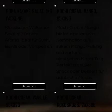
Ansehen
Ansehen
Goma Wakame Salat, 1kg
Mochi Cream, Mango,
Packung
25x32g
Klassischer Wakame-
Mochi Cream Mango
Salat mit feinem
bietet eine leckere
Aroma. Ideal für Sushi,
Kombination aus
Bowls oder Vorspeisen.
süßem Mango-Füllung
und zartem,
elastischen Mochi-Teig.
Perfekt als süßer
Snack oder Dessert für
asiatische Menüs.
Ansehen
Ansehen
Mochi Cream, Vanille,
Mochi Cream,
25x32g
Kokosnuss, 25x32g