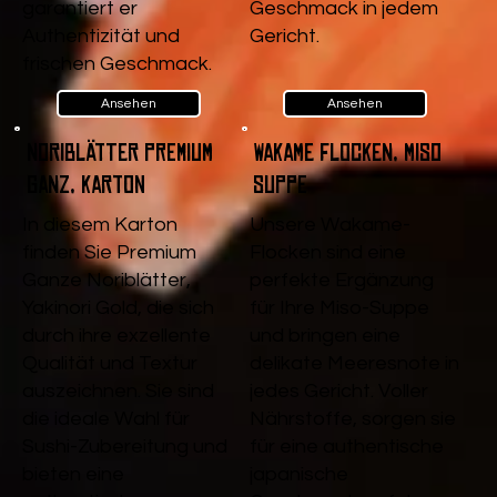
garantiert er
Geschmack in jedem
Authentizität und
Gericht.
frischen Geschmack.
Ansehen
Ansehen
Noriblätter Premium
Wakame Flocken, Miso
Ganz, Karton
Suppe
In diesem Karton
Unsere Wakame-
finden Sie Premium
Flocken sind eine
Ganze Noriblätter,
perfekte Ergänzung
Yakinori Gold, die sich
für Ihre Miso-Suppe
durch ihre exzellente
und bringen eine
Qualität und Textur
delikate Meeresnote in
auszeichnen. Sie sind
jedes Gericht. Voller
die ideale Wahl für
Nährstoffe, sorgen sie
Sushi-Zubereitung und
für eine authentische
bieten eine
japanische