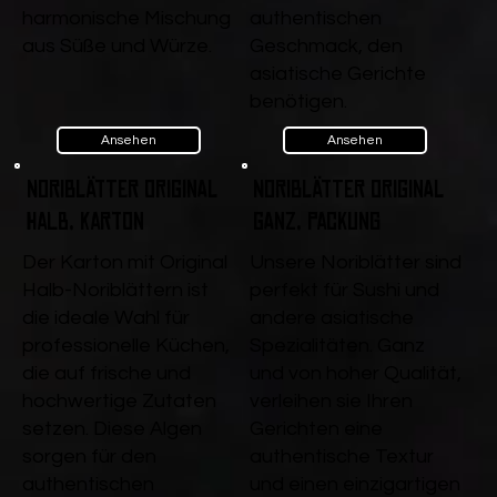
harmonische Mischung
authentischen
aus Süße und Würze.
Geschmack, den
asiatische Gerichte
benötigen.
Ansehen
Ansehen
Noriblätter Original
Noriblätter Original
Halb, Karton
ganz, Packung
Der Karton mit Original
Unsere Noriblätter sind
Halb-Noriblättern ist
perfekt für Sushi und
die ideale Wahl für
andere asiatische
professionelle Küchen,
Spezialitäten. Ganz
die auf frische und
und von hoher Qualität,
hochwertige Zutaten
verleihen sie Ihren
setzen. Diese Algen
Gerichten eine
sorgen für den
authentische Textur
authentischen
und einen einzigartigen