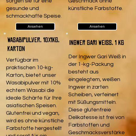
sorgen sie für eine
Geschmack ohne
gesunde und
künstliche Farbstoffe.
schmackhafte Speise.
Ansehen
Ansehen
Wasabipulver, 10x1kg,
Ingwer Gari Weiß, 1 kg
Karton
Der Ingwer Gari Weiß in
Verfügbar im
der 1-kg-Packung
praktischen 10-kg-
besteht aus
Karton, bietet unser
eingelegtem, weißen
Wasabipulver mit 10%
Ingwer in zarten
echtem Wasabi die
Scheiben, verfeinert
ideale Schärfe für Ihre
mit Süßungsmitteln.
asiatischen Speisen.
Diese glutenfreie
Glutenfrei und vegan,
Delikatesse ist frei von
wird es ohne künstliche
Farbstoffen und
Farbstoffe hergestellt
Geschmacksverstärke
und sorgt für ein