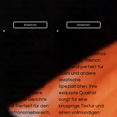
Textur und
idealen Wahl für
authentischen
authentische Gerichte.
Geschmack.
Ansehen
Ansehen
Noriblätter Premium
Noriblätter Premium
Halb, Karton
Ganz, Packung
Der praktische Karton
Diese Premium Ganze
mit Nori Gold Halb-
Noriblätter, Yakinori
Noriblättern bietet
Gold, sind perfekt für
eine größere Menge
Sushi und andere
dieser hochwertigen
asiatische
Algen, die ideal für
Spezialitäten. Ihre
Sushi und andere
exquisite Qualität
asiatische Gerichte
sorgt für eine
sind. Perfekt für den
knusprige Textur und
Gastronomiebereich,
einen vollmundigen