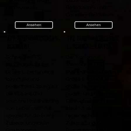
Zubereitung in der
Zubereitung in
Gastronomie.
Restaurants und
Catering-Betrieben.
Ansehen
Ansehen
TPE Sushihandschuhe,
TPE Sushihandschuhe
Schwarz L
L, Schwarz, Karton
Schwarze TPE
Der Karton mit
Sushihandschuhe,
schwarzen TPE
Größe L, bieten eine
Sushihandschuhen in
latexfreie und
Größe L enthält eine
puderfreie Lösung für
große Menge an
die sichere und
puder- und latexfreien
saubere Handhabung
Einweghandschuhen,
von Lebensmitteln,
ideal für die
speziell für die Sushi-
hygienische Sushi-
Zubereitung in der
Zubereitung in
Gastronomie.
Restaurants und