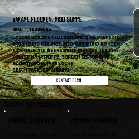
Wakame Flocken, Miso Suppe
SKU:
10099095
Unsere Wakame-Flocken sind eine perfekte
Ergänzung für Ihre Miso-Suppe und bringen
eine delikate Meeresnote in jedes Gericht.
Voller Nährstoffe, sorgen sie für eine
authentische japanische
Geschmackserfahrung.
Contact form
Takori - Our products
Original Sushi Reis
Premium Sushi Reis
Unser Original Sushi
Der Premium Sushi