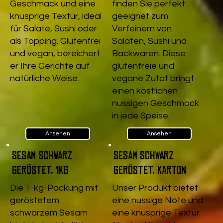
Geschmack und eine
finden Sie perfekt
knusprige Textur, ideal
geeignet zum
für Salate, Sushi oder
Verfeinern von
als Topping. Glutenfrei
Salaten, Sushi und
und vegan, bereichert
Backwaren. Diese
er Ihre Gerichte auf
glutenfreie und
natürliche Weise.
vegane Zutat bringt
einen köstlichen
nussigen Geschmack
in jede Speise.
Ansehen
Ansehen
Sesam schwarz
Sesam schwarz
geröstet, 1kg
geröstet, Karton
Die 1-kg-Packung mit
Unser Produkt bietet
geröstetem
eine nussige Note und
schwarzem Sesam
eine knusprige Textur