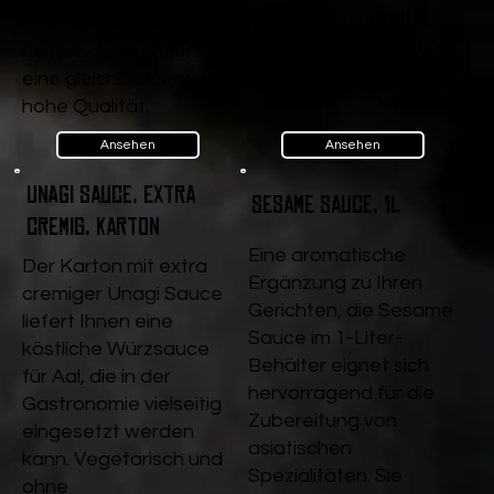
r, ist sie die perfekte
Restaurants und
Würzsauce für Aal und
Catering, garantiert sie
andere Köstlichkeiten.
eine gleichbleibend
hohe Qualität.
Ansehen
Ansehen
Unagi Sauce, extra
Sesame Sauce, 1l
cremig, Karton
Eine aromatische
Der Karton mit extra
Ergänzung zu Ihren
cremiger Unagi Sauce
Gerichten, die Sesame
liefert Ihnen eine
Sauce im 1-Liter-
köstliche Würzsauce
Behälter eignet sich
für Aal, die in der
hervorragend für die
Gastronomie vielseitig
Zubereitung von
eingesetzt werden
asiatischen
kann. Vegetarisch und
Spezialitäten. Sie
ohne