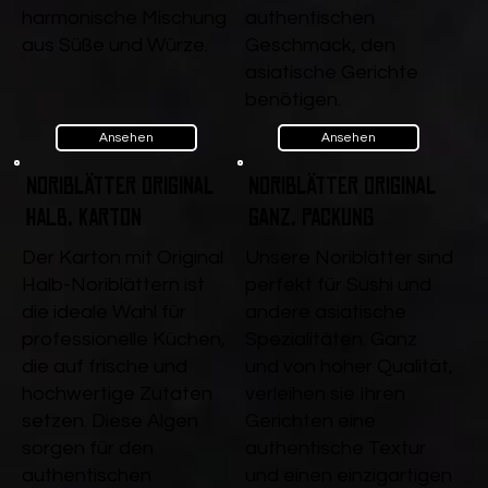
harmonische Mischung
authentischen
aus Süße und Würze.
Geschmack, den
asiatische Gerichte
benötigen.
Ansehen
Ansehen
Noriblätter Original
Noriblätter Original
Halb, Karton
ganz, Packung
Der Karton mit Original
Unsere Noriblätter sind
Halb-Noriblättern ist
perfekt für Sushi und
die ideale Wahl für
andere asiatische
professionelle Küchen,
Spezialitäten. Ganz
die auf frische und
und von hoher Qualität,
hochwertige Zutaten
verleihen sie Ihren
setzen. Diese Algen
Gerichten eine
sorgen für den
authentische Textur
authentischen
und einen einzigartigen