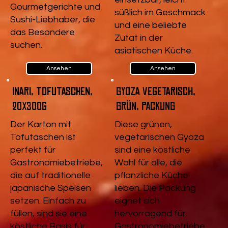
Gourmetgerichte und
süßlich im Geschmack
Sushi-Liebhaber, die
und eine beliebte
das Besondere
Zutat in der
suchen.
asiatischen Küche.
Ansehen
Ansehen
Inari, Tofutaschen,
Gyoza vegetarisch,
20x300g
Grün, Packung
Der Karton mit
Diese grünen,
Tofutaschen ist
vegetarischen Gyoza
perfekt für
sind eine köstliche
Gastronomiebetriebe,
Wahl für alle, die
die auf traditionelle
pflanzliche Küche
japanische Speisen
lieben. Die Packung
setzen. Einfach zu
eignet sich
füllen, sind sie eine
hervorragend für
köstliche Basis für
Gastronomiebetriebe