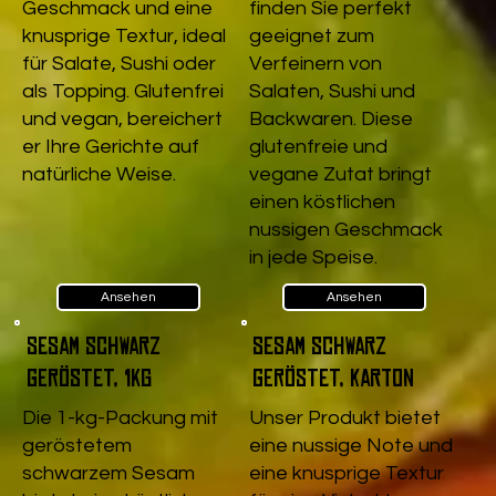
Geschmack und eine
finden Sie perfekt
knusprige Textur, ideal
geeignet zum
für Salate, Sushi oder
Verfeinern von
als Topping. Glutenfrei
Salaten, Sushi und
und vegan, bereichert
Backwaren. Diese
er Ihre Gerichte auf
glutenfreie und
natürliche Weise.
vegane Zutat bringt
einen köstlichen
nussigen Geschmack
in jede Speise.
Ansehen
Ansehen
Sesam schwarz
Sesam schwarz
geröstet, 1kg
geröstet, Karton
Die 1-kg-Packung mit
Unser Produkt bietet
geröstetem
eine nussige Note und
schwarzem Sesam
eine knusprige Textur