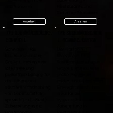
Zubereitung in der
Zubereitung in
Gastronomie.
Restaurants und
Catering-Betrieben.
Ansehen
Ansehen
TPE Sushihandschuhe,
TPE Sushihandschuhe
Schwarz L
L, Schwarz, Karton
Schwarze TPE
Der Karton mit
Sushihandschuhe,
schwarzen TPE
Größe L, bieten eine
Sushihandschuhen in
latexfreie und
Größe L enthält eine
puderfreie Lösung für
große Menge an
die sichere und
puder- und latexfreien
saubere Handhabung
Einweghandschuhen,
von Lebensmitteln,
ideal für die
speziell für die Sushi-
hygienische Sushi-
Zubereitung in der
Zubereitung in
Gastronomie.
Restaurants und