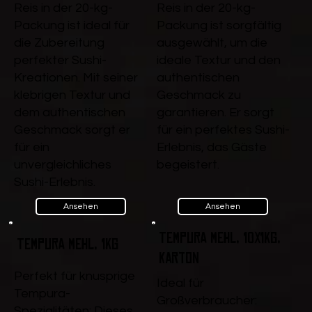
Reis in der 20-kg-
Reis in der 20-kg-
Packung ist ideal für
Packung ist sorgfältig
die Zubereitung
ausgewählt, um die
perfekter Sushi-
ideale Textur und den
Kreationen. Mit seiner
authentischen
klebrigen Textur und
Geschmack zu
dem authentischen
garantieren. Er sorgt
Geschmack sorgt er
für ein perfektes Sushi-
für ein
Erlebnis, das Gäste
unvergleichliches
begeistert.
Sushi-Erlebnis.
Ansehen
Ansehen
Tempura Mehl, 10x1kg,
Tempura Mehl, 1kg
Karton
Perfekt für knusprige
Ideal für
Tempura-
Großverbraucher:
Spezialitäten: Dieses