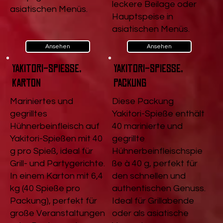
leckere Beilage oder
asiatischen Menüs.
Hauptspeise in
asiatischen Menüs.
Ansehen
Ansehen
Yakitori-Spieße,
Yakitori-Spieße,
Karton
Packung
Mariniertes und
Diese Packung
gegrilltes
Yakitori-Spieße enthält
Hühnerbeinfleisch auf
40 marinierte und
Yakitori-Spießen mit 40
gegrillte
g pro Spieß, ideal für
Hühnerbeinfleischspie
Grill- und Partygerichte.
ße à 40 g, perfekt für
In einem Karton mit 6,4
den schnellen und
kg (40 Spieße pro
authentischen Genuss.
Packung), perfekt für
Ideal für Grillabende
große Veranstaltungen
oder als asiatische