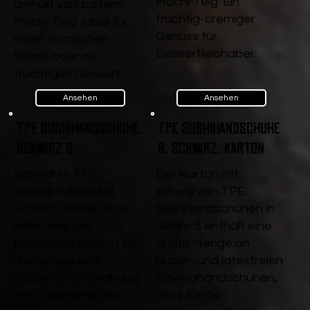
Mochi-Teig. Ein
umhüllt von zartem
fruchtig-cremiger
Mochi-Teig. Ideal für
Genuss für
einen tropischen
Dessertliebhaber.
Snack oder als
fruchtiges Dessert.
Ansehen
Ansehen
TPE Sushihandschuhe,
TPE Sushihandschuhe
Schwarz S
S, Schwarz, Karton
Schwarze TPE
Der Karton mit
Sushihandschuhe,
schwarzen TPE
Größe S, bieten eine
Sushihandschuhen in
latexfreie und
Größe S enthält eine
puderfreie Lösung für
große Menge an
die sichere und
puder- und latexfreien
saubere Handhabung
Einweghandschuhen,
von Lebensmitteln,
ideal für die