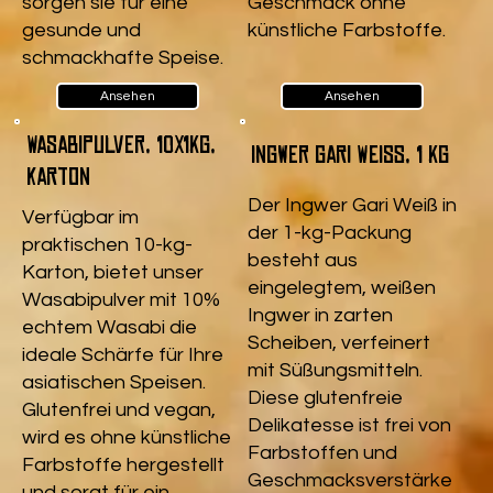
sorgen sie für eine
Geschmack ohne
gesunde und
künstliche Farbstoffe.
schmackhafte Speise.
Ansehen
Ansehen
Wasabipulver, 10x1kg,
Ingwer Gari Weiß, 1 kg
Karton
Der Ingwer Gari Weiß in
Verfügbar im
der 1-kg-Packung
praktischen 10-kg-
besteht aus
Karton, bietet unser
eingelegtem, weißen
Wasabipulver mit 10%
Ingwer in zarten
echtem Wasabi die
Scheiben, verfeinert
ideale Schärfe für Ihre
mit Süßungsmitteln.
asiatischen Speisen.
Diese glutenfreie
Glutenfrei und vegan,
Delikatesse ist frei von
wird es ohne künstliche
Farbstoffen und
Farbstoffe hergestellt
Geschmacksverstärke
und sorgt für ein