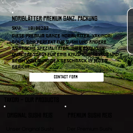
Noriblätter Premium Ganz, Packung
SKU:
10100202
Diese Premium Ganze Noriblätter, Yakinori
Gold, sind perfekt für Sushi und andere
asiatische Spezialitäten. Ihre exquisite
Qualität sorgt für eine knusprige Textur und
einen vollmundigen Geschmack in jedem
Gericht.
Contact form
Takori - Our products
Original Sushi Reis
Premium Sushi Reis
Unser Original Sushi
Der Premium Sushi