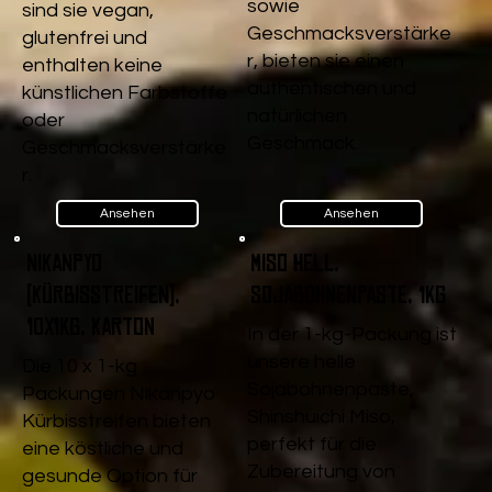
sowie
sind sie vegan,
Geschmacksverstärke
glutenfrei und
r, bieten sie einen
enthalten keine
authentischen und
künstlichen Farbstoffe
natürlichen
oder
Geschmack.
Geschmacksverstärke
r.
Ansehen
Ansehen
Nikanpyo
Miso Hell,
(Kürbisstreifen),
Sojabohnenpaste, 1kg
10x1kg, Karton
In der 1-kg-Packung ist
unsere helle
Die 10 x 1-kg
Sojabohnenpaste,
Packungen Nikanpyo
Shinshuichi Miso,
Kürbisstreifen bieten
perfekt für die
eine köstliche und
Zubereitung von
gesunde Option für