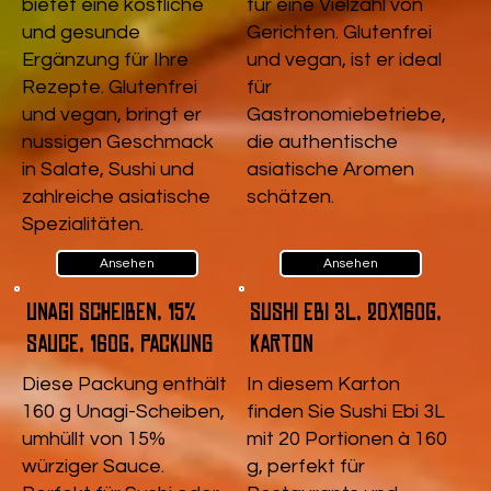
bietet eine köstliche
für eine Vielzahl von
und gesunde
Gerichten. Glutenfrei
Ergänzung für Ihre
und vegan, ist er ideal
Rezepte. Glutenfrei
für
und vegan, bringt er
Gastronomiebetriebe,
nussigen Geschmack
die authentische
in Salate, Sushi und
asiatische Aromen
zahlreiche asiatische
schätzen.
Spezialitäten.
Ansehen
Ansehen
Unagi Scheiben, 15%
Sushi Ebi 3L, 20x160g,
Sauce, 160g, Packung
Karton
Diese Packung enthält
In diesem Karton
160 g Unagi-Scheiben,
finden Sie Sushi Ebi 3L
umhüllt von 15%
mit 20 Portionen à 160
würziger Sauce.
g, perfekt für