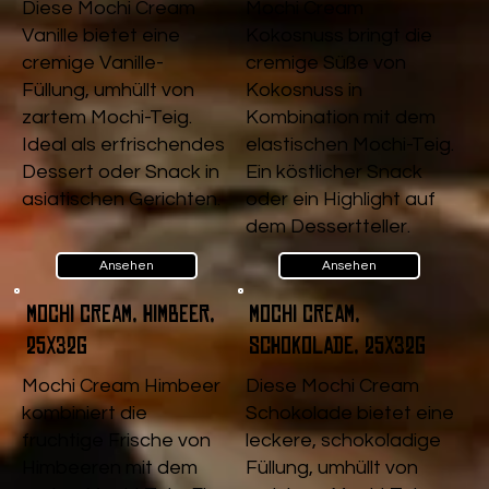
Diese Mochi Cream
Mochi Cream
Vanille bietet eine
Kokosnuss bringt die
cremige Vanille-
cremige Süße von
Füllung, umhüllt von
Kokosnuss in
zartem Mochi-Teig.
Kombination mit dem
Ideal als erfrischendes
elastischen Mochi-Teig.
Dessert oder Snack in
Ein köstlicher Snack
asiatischen Gerichten.
oder ein Highlight auf
dem Dessertteller.
Ansehen
Ansehen
Mochi Cream, Himbeer,
Mochi Cream,
25x32g
Schokolade, 25x32g
Mochi Cream Himbeer
Diese Mochi Cream
kombiniert die
Schokolade bietet eine
fruchtige Frische von
leckere, schokoladige
Himbeeren mit dem
Füllung, umhüllt von