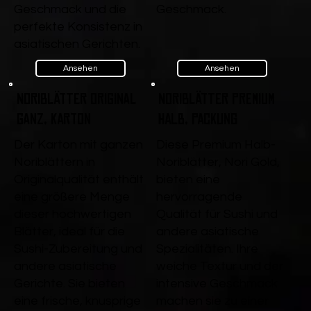
Geschmack und die
Geschmack.
perfekte Konsistenz in
asiatischen Gerichten.
Ansehen
Ansehen
Noriblätter Original
Noriblätter Premium
ganz, Karton
Halb, Packung
Der Karton mit ganzen
Diese Premium Halb-
Noriblättern in
Noriblätter, Nori Gold,
Originalqualität enthält
bieten eine
eine größere Menge
hervorragende
dieser hochwertigen
Qualität für Sushi und
Blätter, ideal für die
andere asiatische
Sushi-Zubereitung und
Spezialitäten. Ihre
andere asiatische
weiche Textur und der
Gerichte. Sie bieten
intensive Geschmack
eine frische, knusprige
machen sie zu einer