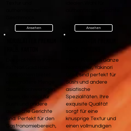
Textur und
idealen Wahl für
authentischen
authentische Gerichte.
Geschmack.
Ansehen
Ansehen
Noriblätter Premium
Noriblätter Premium
Halb, Karton
Ganz, Packung
Der praktische Karton
Diese Premium Ganze
mit Nori Gold Halb-
Noriblätter, Yakinori
Noriblättern bietet
Gold, sind perfekt für
eine größere Menge
Sushi und andere
dieser hochwertigen
asiatische
Algen, die ideal für
Spezialitäten. Ihre
Sushi und andere
exquisite Qualität
asiatische Gerichte
sorgt für eine
sind. Perfekt für den
knusprige Textur und
Gastronomiebereich,
einen vollmundigen