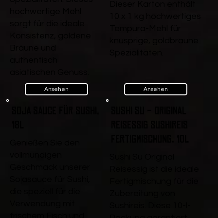
Dieser Karton enthält
hochwertige Mehl
10 x 1 kg hochwertiges
sorgt für die ideale
Tempura-Mehl für
Konsistenz, goldene
knusprige, goldbraune
Bräune und
Spezialitäten.
authentisch
asiatischen Genuss.
Ansehen
Ansehen
Soja Sauce für Sushi,
Sushi Su - Original
18l
Reisessig Sushireis
Fertigmischung, 10l
Genießen Sie den
vollmundigen
Sushi Su Original
Geschmack unserer
Reisessig ist die ideale
Sojasauce für Sushi,
Fertigmischung für die
die speziell für die
Zubereitung von
Verwendung mit
Sushireis. Diese 10-l-
frischem Fisch und
Packung garantiert