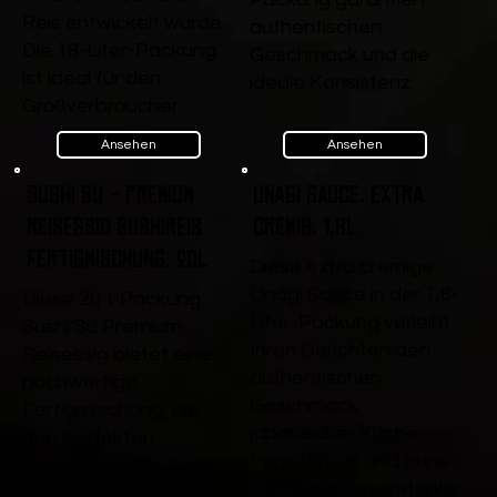
Reis entwickelt wurde.
authentischen
Die 18-Liter-Packung
Geschmack und die
ist ideal für den
ideale Konsistenz.
Großverbraucher.
Ansehen
Ansehen
Sushi Su - Premium
Unagi Sauce, extra
Reisessig Sushireis
cremig, 1,8L
Fertigmischung, 20l
Diese extra cremige
Unagi Sauce in der 1,8-
Diese 20-l-Packung
Liter-Packung verleiht
Sushi Su Premium
Ihren Gerichten den
Reisessig bietet eine
authentischen
hochwertige
Geschmack
Fertigmischung, die
japanischer Küche.
den perfekten
Vegetarisch und ohne
Geschmack für Sushi-
Geschmacksverstärke
Reis liefert. Ideal für