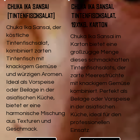
Chuka Ika Sansai
Chuka Ika Sansai,
(Tintenfischsalat)
Tintenfischsalat,
12x1kg, Karton
Chuka Ika Sansai, der
köstliche
Chuka Ika Sansai im
Tintenfischsalat,
Karton bietet eine
kombiniert zarten
großzügige Menge
Tintenfisch mit
dieses schmackhaften
knackigem Gemüse
Tintenfischsalats, der
und würzigen Aromen.
zarte Meeresfrüchte
Ideal als Vorspeise
mit knackigem Gemüse
oder Beilage in der
kombiniert. Perfekt als
asiatischen Küche,
Beilage oder Vorspeise
bietet er eine
in der asiatischen
harmonische Mischung
Küche, ideal für den
aus Texturen und
professionellen
Geschmack.
Einsatz.