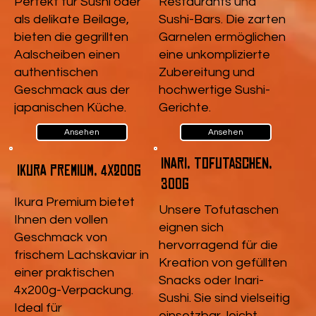
Perfekt für Sushi oder
Restaurants und
als delikate Beilage,
Sushi-Bars. Die zarten
bieten die gegrillten
Garnelen ermöglichen
Aalscheiben einen
eine unkomplizierte
authentischen
Zubereitung und
Geschmack aus der
hochwertige Sushi-
japanischen Küche.
Gerichte.
Ansehen
Ansehen
Inari, Tofutaschen,
Ikura Premium, 4x200g
300g
Ikura Premium bietet
Unsere Tofutaschen
Ihnen den vollen
eignen sich
Geschmack von
hervorragend für die
frischem Lachskaviar in
Kreation von gefüllten
einer praktischen
Snacks oder Inari-
4x200g-Verpackung.
Sushi. Sie sind vielseitig
Ideal für
einsetzbar, leicht