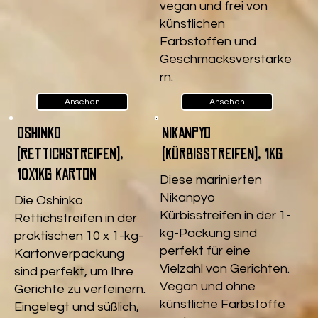
vegan und frei von
künstlichen
Farbstoffen und
Geschmacksverstärke
rn.
Ansehen
Ansehen
Oshinko
Nikanpyo
(Rettichstreifen),
(Kürbisstreifen), 1kg
10x1kg Karton
Diese marinierten
Nikanpyo
Die Oshinko
Kürbisstreifen in der 1-
Rettichstreifen in der
kg-Packung sind
praktischen 10 x 1-kg-
perfekt für eine
Kartonverpackung
Vielzahl von Gerichten.
sind perfekt, um Ihre
Vegan und ohne
Gerichte zu verfeinern.
künstliche Farbstoffe
Eingelegt und süßlich,