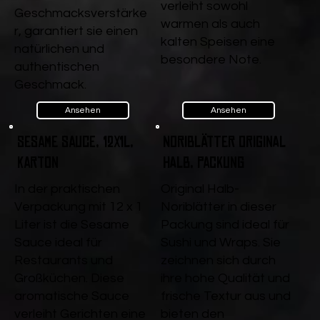
verleiht sowohl
Geschmacksverstärke
warmen als auch
r, garantiert sie einen
kalten Speisen eine
natürlichen und
besondere Note.
authentischen
Geschmack.
Ansehen
Ansehen
Sesame Sauce, 12x1l,
Noriblätter Original
Karton
halb, Packung
In der praktischen
Original Halb-
Verpackung mit 12 x 1
Noriblätter in dieser
Liter ist die Sesame
Packung sind ideal für
Sauce ideal für
Sushi und Wraps. Sie
Restaurants und
zeichnen sich durch
Großküchen. Diese
ihre hohe Qualität und
aromatische Sauce
frische Textur aus und
verleiht Gerichten eine
bieten den