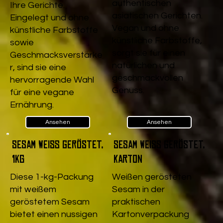
authentischen
Ihre Gerichte.
asiatischen Gerichten.
Eingelegt und ohne
Vegan und ohne
künstliche Farbstoffe
künstliche Farbstoffe,
sowie
sorgt sie für einen
Geschmacksverstärke
natürlichen und
r, sind sie eine
geschmackvollen
hervorragende Wahl
Genuss.
für eine vegane
Ernährung.
Ansehen
Ansehen
Sesam weiß geröstet,
Sesam weiß geröstet,
1kg
Karton
Diese 1-kg-Packung
Weißen gerösteten
mit weißem
Sesam in der
geröstetem Sesam
praktischen
bietet einen nussigen
Kartonverpackung