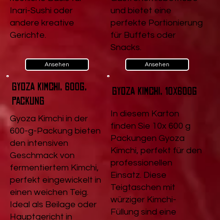
Inari-Sushi oder
und bietet eine
andere kreative
perfekte Portionierung
Gerichte.
für Buffets oder
Snacks.
Ansehen
Ansehen
Gyoza Kimchi, 600g,
Gyoza Kimchi, 10x600g
Packung
In diesem Karton
Gyoza Kimchi in der
finden Sie 10x 600 g
600-g-Packung bieten
Packungen Gyoza
den intensiven
Kimchi, perfekt für den
Geschmack von
professionellen
fermentiertem Kimchi,
Einsatz. Diese
perfekt eingewickelt in
Teigtaschen mit
einen weichen Teig.
würziger Kimchi-
Ideal als Beilage oder
Füllung sind eine
Hauptgericht in