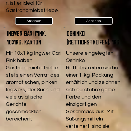
r, ist er ideal für
Gastronomiebetriebe.
Ansehen
Ansehen
Ingwer Gari pink,
Oshinko
10x1kg, Karton
(Rettichstreifen), 1kg
Mit 10x1 kg Ingwer Gari
Unsere eingelegten
Pink haben
Oshinko
Gastronomiebetriebe
Rettichstreifen sind in
stets einen Vorrat des
einer 1-kg-Packung
aromatischen, pinken
erhältlich und zeichnen
Ingwers, der Sushi und
sich durch ihre gelbe
viele asiatische
Farbe und den
Gerichte
einzigartigen
geschmacklich
Geschmack aus. Mit
bereichert.
Süßungsmitteln
verfeinert, sind sie