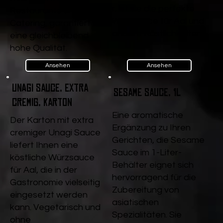
r, ist sie die perfekte
Restaurants und
Würzsauce für Aal und
Catering, garantiert sie
andere Köstlichkeiten.
eine gleichbleibend
hohe Qualität.
Ansehen
Ansehen
Unagi Sauce, extra
Sesame Sauce, 1l
cremig, Karton
Eine aromatische
Der Karton mit extra
Ergänzung zu Ihren
cremiger Unagi Sauce
Gerichten, die Sesame
liefert Ihnen eine
Sauce im 1-Liter-
köstliche Würzsauce
Behälter eignet sich
für Aal, die in der
hervorragend für die
Gastronomie vielseitig
Zubereitung von
eingesetzt werden
asiatischen
kann. Vegetarisch und
Spezialitäten. Sie
ohne