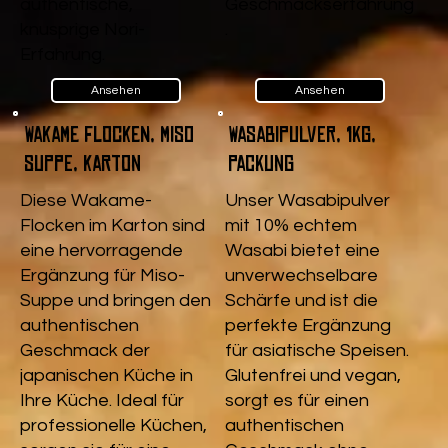
authentische,
Geschmackserfahrung
knusprige Nori-
.
Erfahrung.
Ansehen
Ansehen
Wakame Flocken, Miso
Wasabipulver, 1kg,
Suppe, Karton
Packung
Diese Wakame-
Unser Wasabipulver
Flocken im Karton sind
mit 10% echtem
eine hervorragende
Wasabi bietet eine
Ergänzung für Miso-
unverwechselbare
Suppe und bringen den
Schärfe und ist die
authentischen
perfekte Ergänzung
Geschmack der
für asiatische Speisen.
japanischen Küche in
Glutenfrei und vegan,
Ihre Küche. Ideal für
sorgt es für einen
professionelle Küchen,
authentischen