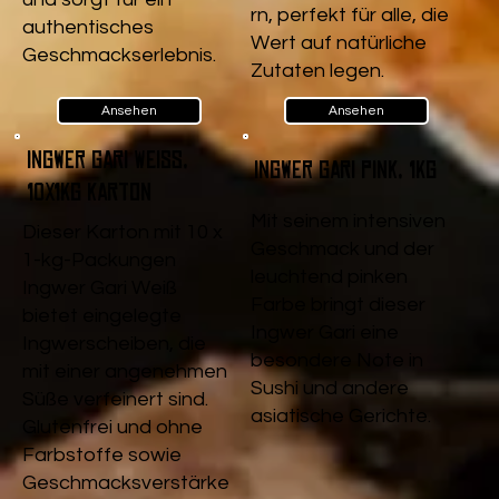
rn, perfekt für alle, die
authentisches
Wert auf natürliche
Geschmackserlebnis.
Zutaten legen.
Ansehen
Ansehen
Ingwer Gari Weiß,
Ingwer Gari pink, 1kg
10x1kg Karton
Mit seinem intensiven
Dieser Karton mit 10 x
Geschmack und der
1-kg-Packungen
leuchtend pinken
Ingwer Gari Weiß
Farbe bringt dieser
bietet eingelegte
Ingwer Gari eine
Ingwerscheiben, die
besondere Note in
mit einer angenehmen
Sushi und andere
Süße verfeinert sind.
asiatische Gerichte.
Glutenfrei und ohne
Farbstoffe sowie
Geschmacksverstärke