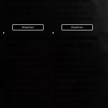
speziell für die Sushi-
hygienische Sushi-
Zubereitung in der
Zubereitung in
Gastronomie.
Restaurants und
Catering-Betrieben.
Ansehen
Ansehen
TPE Sushihandschuhe,
TPE Sushihandschuhe
Schwarz M
M, Schwarz, Karton
Schwarze TPE
Der Karton mit
Sushihandschuhe,
schwarzen TPE
Größe M, bieten eine
Sushihandschuhen in
latexfreie und
Größe M enthält eine
puderfreie Lösung für
große Menge an
die sichere und
puder- und latexfreien
saubere Handhabung
Einweghandschuhen,
von Lebensmitteln,
ideal für die
speziell für die Sushi-
hygienische Sushi-