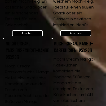
zarten Mochi-Teig. Ein
weichem Mochi-Teig.
köstlicher Snack oder
Ideal für einen süßen
ein erfrischendes
Snack oder ein
Dessert für jede
Dessert in asiatisch
Gelegenheit.
inspirierten Menüs.
Ansehen
Ansehen
Mochi Cream,
Mochi Cream, Mango-
Passionsfrucht-Mango,
Käsekuchen, 25x32g
25x32g
Mochi Cream Mango-
Käsekuchen
Mochi Cream
kombiniert die
Passionsfrucht-Mango
tropische Süße von
bietet eine exotische
Mango mit der
Kombination aus der
cremigen Textur von
Frische von
Käsekuchen, umhüllt
Passionsfrucht und der
von elastischem
Süße von Mango,