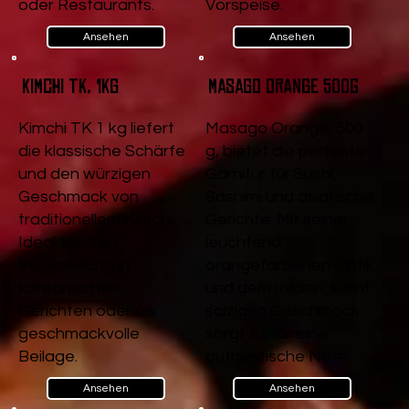
oder Restaurants.
Vorspeise.
Ansehen
Ansehen
Kimchi TK, 1kg
Masago Orange 500g
Kimchi TK 1 kg liefert
Masago Orange, 500
die klassische Schärfe
g, bietet die perfekte
und den würzigen
Garnitur für Sushi,
Geschmack von
Sashimi und asiatische
traditionellem Kimchi.
Gerichte. Mit seiner
Ideal für die
leuchtend
Verwendung in
orangefarbenen Optik
koreanischen
und dem milden, leicht
Gerichten oder als
salzigen Geschmack
geschmackvolle
sorgt es für eine
Beilage.
authentische Note.
Ansehen
Ansehen