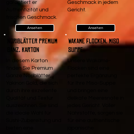
garantiert er
Geschmack in jedem
Authentizität und
Gericht.
frischen Geschmack.
Ansehen
Ansehen
Noriblätter Premium
Wakame Flocken, Miso
Ganz, Karton
Suppe
In diesem Karton
Unsere Wakame-
finden Sie Premium
Flocken sind eine
Ganze Noriblätter,
perfekte Ergänzung
Yakinori Gold, die sich
für Ihre Miso-Suppe
durch ihre exzellente
und bringen eine
Qualität und Textur
delikate Meeresnote in
auszeichnen. Sie sind
jedes Gericht. Voller
die ideale Wahl für
Nährstoffe, sorgen sie
Sushi-Zubereitung und
für eine authentische
bieten eine
japanische