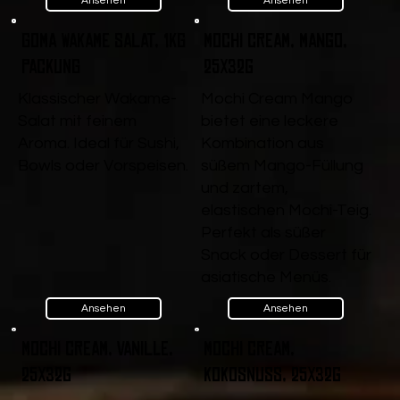
Ansehen
Ansehen
Goma Wakame Salat, 1kg
Mochi Cream, Mango,
Packung
25x32g
Klassischer Wakame-
Mochi Cream Mango
Salat mit feinem
bietet eine leckere
Aroma. Ideal für Sushi,
Kombination aus
Bowls oder Vorspeisen.
süßem Mango-Füllung
und zartem,
elastischen Mochi-Teig.
Perfekt als süßer
Snack oder Dessert für
asiatische Menüs.
Ansehen
Ansehen
Mochi Cream, Vanille,
Mochi Cream,
25x32g
Kokosnuss, 25x32g