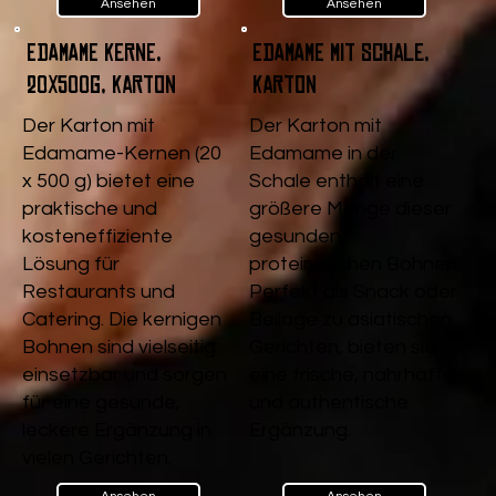
Ansehen
Ansehen
Edamame Kerne,
Edamame mit Schale,
20x500g, Karton
Karton
Der Karton mit
Der Karton mit
Edamame-Kernen (20
Edamame in der
x 500 g) bietet eine
Schale enthält eine
praktische und
größere Menge dieser
kosteneffiziente
gesunden,
Lösung für
proteinreichen Bohnen.
Restaurants und
Perfekt als Snack oder
Catering. Die kernigen
Beilage zu asiatischen
Bohnen sind vielseitig
Gerichten, bieten sie
einsetzbar und sorgen
eine frische, nahrhafte
für eine gesunde,
und authentische
leckere Ergänzung in
Ergänzung.
vielen Gerichten.