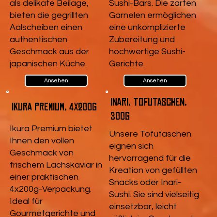
als delikate Beilage,
Sushi-Bars. Die zarten
bieten die gegrillten
Garnelen ermöglichen
Aalscheiben einen
eine unkomplizierte
authentischen
Zubereitung und
Geschmack aus der
hochwertige Sushi-
japanischen Küche.
Gerichte.
Ansehen
Ansehen
Inari, Tofutaschen,
Ikura Premium, 4x200g
300g
Ikura Premium bietet
Unsere Tofutaschen
Ihnen den vollen
eignen sich
Geschmack von
hervorragend für die
frischem Lachskaviar in
Kreation von gefüllten
einer praktischen
Snacks oder Inari-
4x200g-Verpackung.
Sushi. Sie sind vielseitig
Ideal für
einsetzbar, leicht
Gourmetgerichte und