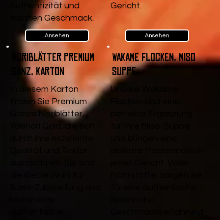
Authentizität und
Gericht.
frischen Geschmack.
Ansehen
Ansehen
Noriblätter Premium
Wakame Flocken, Miso
Ganz, Karton
Suppe
In diesem Karton
Unsere Wakame-
finden Sie Premium
Flocken sind eine
Ganze Noriblätter,
perfekte Ergänzung
Yakinori Gold, die sich
für Ihre Miso-Suppe
durch ihre exzellente
und bringen eine
Qualität und Textur
delikate Meeresnote in
auszeichnen. Sie sind
jedes Gericht. Voller
die ideale Wahl für
Nährstoffe, sorgen sie
Sushi-Zubereitung und
für eine authentische
bieten eine
japanische
authentische,
Geschmackserfahrung