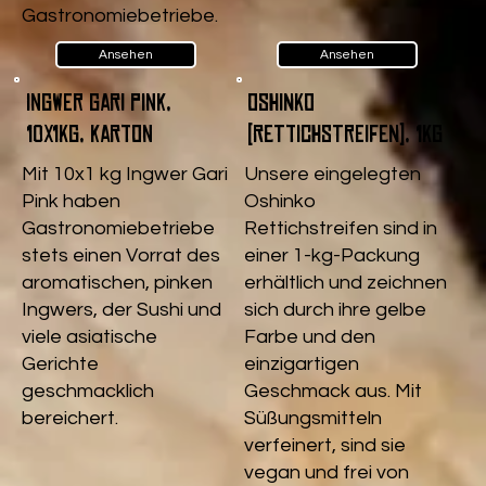
Gastronomiebetriebe.
Ansehen
Ansehen
Ingwer Gari pink,
Oshinko
10x1kg, Karton
(Rettichstreifen), 1kg
Mit 10x1 kg Ingwer Gari
Unsere eingelegten
Pink haben
Oshinko
Gastronomiebetriebe
Rettichstreifen sind in
stets einen Vorrat des
einer 1-kg-Packung
aromatischen, pinken
erhältlich und zeichnen
Ingwers, der Sushi und
sich durch ihre gelbe
viele asiatische
Farbe und den
Gerichte
einzigartigen
geschmacklich
Geschmack aus. Mit
bereichert.
Süßungsmitteln
verfeinert, sind sie
vegan und frei von