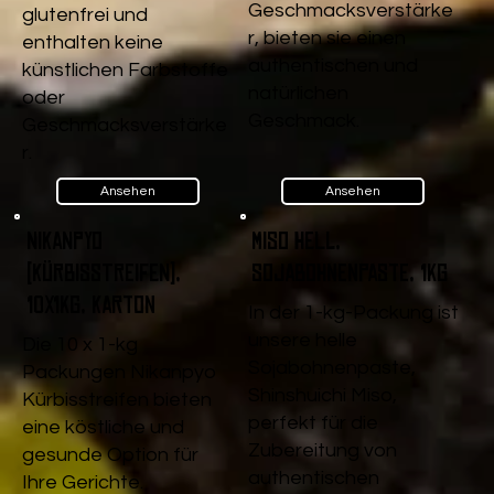
Geschmacksverstärke
glutenfrei und
r, bieten sie einen
enthalten keine
authentischen und
künstlichen Farbstoffe
natürlichen
oder
Geschmack.
Geschmacksverstärke
r.
Ansehen
Ansehen
Nikanpyo
Miso Hell,
(Kürbisstreifen),
Sojabohnenpaste, 1kg
10x1kg, Karton
In der 1-kg-Packung ist
unsere helle
Die 10 x 1-kg
Sojabohnenpaste,
Packungen Nikanpyo
Shinshuichi Miso,
Kürbisstreifen bieten
perfekt für die
eine köstliche und
Zubereitung von
gesunde Option für
authentischen
Ihre Gerichte.