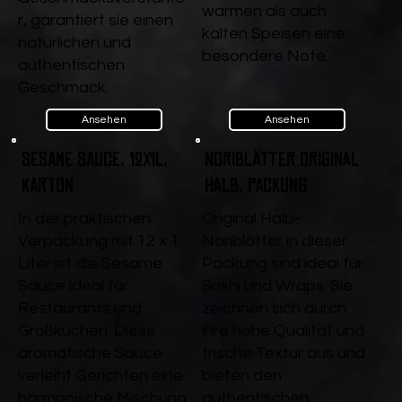
warmen als auch
r, garantiert sie einen
kalten Speisen eine
natürlichen und
besondere Note.
authentischen
Geschmack.
Ansehen
Ansehen
Sesame Sauce, 12x1l,
Noriblätter Original
Karton
halb, Packung
In der praktischen
Original Halb-
Verpackung mit 12 x 1
Noriblätter in dieser
Liter ist die Sesame
Packung sind ideal für
Sauce ideal für
Sushi und Wraps. Sie
Restaurants und
zeichnen sich durch
Großküchen. Diese
ihre hohe Qualität und
aromatische Sauce
frische Textur aus und
verleiht Gerichten eine
bieten den
harmonische Mischung
authentischen