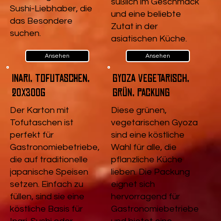
süßlich im Geschmack
Sushi-Liebhaber, die
und eine beliebte
das Besondere
Zutat in der
suchen.
asiatischen Küche.
Ansehen
Ansehen
Inari, Tofutaschen,
Gyoza vegetarisch,
20x300g
Grün, Packung
Der Karton mit
Diese grünen,
Tofutaschen ist
vegetarischen Gyoza
perfekt für
sind eine köstliche
Gastronomiebetriebe,
Wahl für alle, die
die auf traditionelle
pflanzliche Küche
japanische Speisen
lieben. Die Packung
setzen. Einfach zu
eignet sich
füllen, sind sie eine
hervorragend für
köstliche Basis für
Gastronomiebetriebe