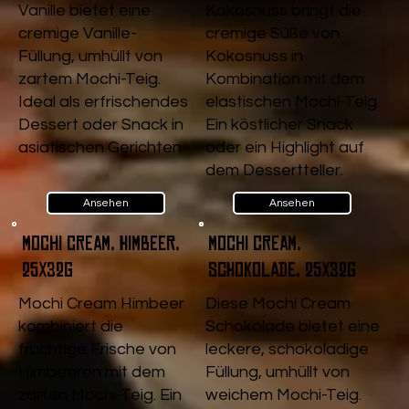
Vanille bietet eine
Kokosnuss bringt die
cremige Vanille-
cremige Süße von
Füllung, umhüllt von
Kokosnuss in
zartem Mochi-Teig.
Kombination mit dem
Ideal als erfrischendes
elastischen Mochi-Teig.
Dessert oder Snack in
Ein köstlicher Snack
asiatischen Gerichten.
oder ein Highlight auf
dem Dessertteller.
Ansehen
Ansehen
Mochi Cream, Himbeer,
Mochi Cream,
25x32g
Schokolade, 25x32g
Mochi Cream Himbeer
Diese Mochi Cream
kombiniert die
Schokolade bietet eine
fruchtige Frische von
leckere, schokoladige
Himbeeren mit dem
Füllung, umhüllt von
zarten Mochi-Teig. Ein
weichem Mochi-Teig.