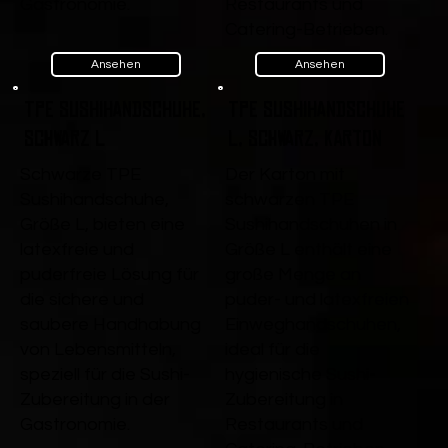
Gastronomie.
Restaurants und
Catering-Betrieben.
Ansehen
Ansehen
TPE Sushihandschuhe,
TPE Sushihandschuhe
Schwarz L
L, Schwarz, Karton
Schwarze TPE
Der Karton mit
Sushihandschuhe,
schwarzen TPE
Größe L, bieten eine
Sushihandschuhen in
latexfreie und
Größe L enthält eine
puderfreie Lösung für
große Menge an
die sichere und
puder- und latexfreien
saubere Handhabung
Einweghandschuhen,
von Lebensmitteln,
ideal für die
speziell für die Sushi-
hygienische Sushi-
Zubereitung in der
Zubereitung in
Gastronomie.
Restaurants und