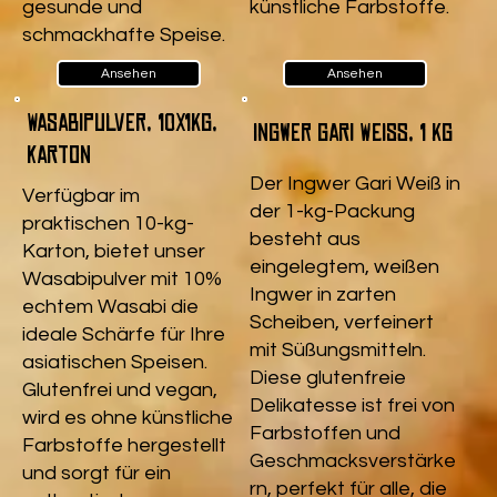
gesunde und
künstliche Farbstoffe.
schmackhafte Speise.
Ansehen
Ansehen
Wasabipulver, 10x1kg,
Ingwer Gari Weiß, 1 kg
Karton
Der Ingwer Gari Weiß in
Verfügbar im
der 1-kg-Packung
praktischen 10-kg-
besteht aus
Karton, bietet unser
eingelegtem, weißen
Wasabipulver mit 10%
Ingwer in zarten
echtem Wasabi die
Scheiben, verfeinert
ideale Schärfe für Ihre
mit Süßungsmitteln.
asiatischen Speisen.
Diese glutenfreie
Glutenfrei und vegan,
Delikatesse ist frei von
wird es ohne künstliche
Farbstoffen und
Farbstoffe hergestellt
Geschmacksverstärke
und sorgt für ein
rn, perfekt für alle, die