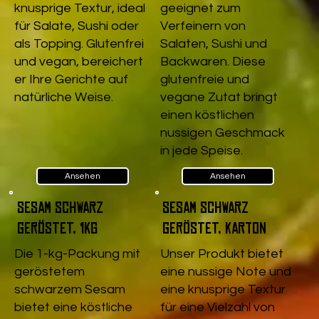
knusprige Textur, ideal
geeignet zum
für Salate, Sushi oder
Verfeinern von
als Topping. Glutenfrei
Salaten, Sushi und
und vegan, bereichert
Backwaren. Diese
er Ihre Gerichte auf
glutenfreie und
natürliche Weise.
vegane Zutat bringt
einen köstlichen
nussigen Geschmack
in jede Speise.
Ansehen
Ansehen
Sesam schwarz
Sesam schwarz
geröstet, 1kg
geröstet, Karton
Die 1-kg-Packung mit
Unser Produkt bietet
geröstetem
eine nussige Note und
schwarzem Sesam
eine knusprige Textur
bietet eine köstliche
für eine Vielzahl von