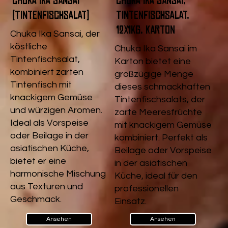
Chuka Ika Sansai
Chuka Ika Sansai,
(Tintenfischsalat)
Tintenfischsalat,
12x1kg, Karton
Chuka Ika Sansai, der
köstliche
Chuka Ika Sansai im
Tintenfischsalat,
Karton bietet eine
kombiniert zarten
großzügige Menge
Tintenfisch mit
dieses schmackhaften
knackigem Gemüse
Tintenfischsalats, der
und würzigen Aromen.
zarte Meeresfrüchte
Ideal als Vorspeise
mit knackigem Gemüse
oder Beilage in der
kombiniert. Perfekt als
asiatischen Küche,
Beilage oder Vorspeise
bietet er eine
in der asiatischen
harmonische Mischung
Küche, ideal für den
aus Texturen und
professionellen
Geschmack.
Einsatz.
Ansehen
Ansehen