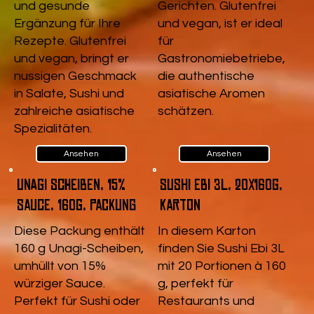
und gesunde
Gerichten. Glutenfrei
Ergänzung für Ihre
und vegan, ist er ideal
Rezepte. Glutenfrei
für
und vegan, bringt er
Gastronomiebetriebe,
nussigen Geschmack
die authentische
in Salate, Sushi und
asiatische Aromen
zahlreiche asiatische
schätzen.
Spezialitäten.
Ansehen
Ansehen
Unagi Scheiben, 15%
Sushi Ebi 3L, 20x160g,
Sauce, 160g, Packung
Karton
Diese Packung enthält
In diesem Karton
160 g Unagi-Scheiben,
finden Sie Sushi Ebi 3L
umhüllt von 15%
mit 20 Portionen à 160
würziger Sauce.
g, perfekt für
Perfekt für Sushi oder
Restaurants und