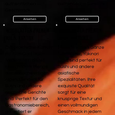
authentischen
authentische Gerichte.
Geschmack.
Ansehen
Ansehen
Noriblätter Premium
Noriblätter Premium
Halb, Karton
Ganz, Packung
Der praktische Karton
Diese Premium Ganze
mit Nori Gold Halb-
Noriblätter, Yakinori
Noriblättern bietet
Gold, sind perfekt für
eine größere Menge
Sushi und andere
dieser hochwertigen
asiatische
Algen, die ideal für
Spezialitäten. Ihre
Sushi und andere
exquisite Qualität
asiatische Gerichte
sorgt für eine
sind. Perfekt für den
knusprige Textur und
Gastronomiebereich,
einen vollmundigen
garantiert er
Geschmack in jedem