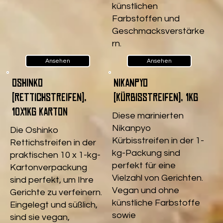
künstlichen
Farbstoffen und
Geschmacksverstärke
rn.
Ansehen
Ansehen
Oshinko
Nikanpyo
(Rettichstreifen),
(Kürbisstreifen), 1kg
10x1kg Karton
Diese marinierten
Nikanpyo
Die Oshinko
Kürbisstreifen in der 1-
Rettichstreifen in der
kg-Packung sind
praktischen 10 x 1-kg-
perfekt für eine
Kartonverpackung
Vielzahl von Gerichten.
sind perfekt, um Ihre
Vegan und ohne
Gerichte zu verfeinern.
künstliche Farbstoffe
Eingelegt und süßlich,
sowie
sind sie vegan,