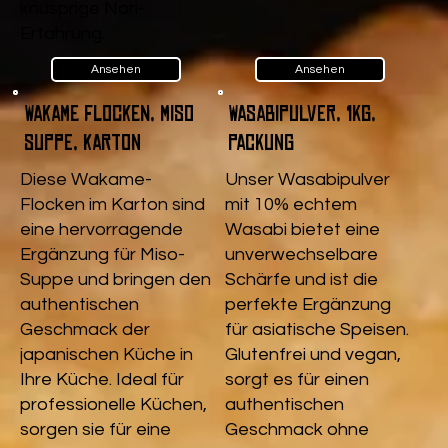
knusprige Nori-
.
Erfahrung.
Ansehen
Ansehen
Wakame Flocken, Miso
Wasabipulver, 1kg,
Suppe, Karton
Packung
Diese Wakame-
Unser Wasabipulver
Flocken im Karton sind
mit 10% echtem
eine hervorragende
Wasabi bietet eine
Ergänzung für Miso-
unverwechselbare
Suppe und bringen den
Schärfe und ist die
authentischen
perfekte Ergänzung
Geschmack der
für asiatische Speisen.
japanischen Küche in
Glutenfrei und vegan,
Ihre Küche. Ideal für
sorgt es für einen
professionelle Küchen,
authentischen
sorgen sie für eine
Geschmack ohne