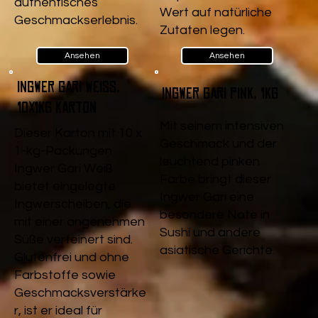
authentisches
Wert auf natürliche
Geschmackserlebnis.
Zutaten legen.
Ansehen
Ansehen
Ingwer Gari Weiß,
Ingwer Gari pink, 1kg
10x1kg Karton
Mit seinem intensiven
Dieser Karton mit 10 x
Geschmack und der
1-kg-Packungen
leuchtend pinken
Ingwer Gari Weiß
Farbe bringt dieser
bietet eingelegte
Ingwer Gari eine
Ingwerscheiben, die
besondere Note in
mit einer angenehmen
Sushi und andere
Süße verfeinert sind.
asiatische Gerichte.
Glutenfrei und ohne
Farbstoffe sowie
Geschmacksverstärke
r, ist er ideal für