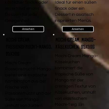
köstlicher Snack oder
Ideal für einen süßen
ein erfrischendes
Snack oder ein
Dessert für jede
Dessert in asiatisch
Gelegenheit.
inspirierten Menüs.
Ansehen
Ansehen
Mochi Cream,
Mochi Cream, Mango-
Passionsfrucht-Mango,
Käsekuchen, 25x32g
25x32g
Mochi Cream Mango-
Käsekuchen
Mochi Cream
kombiniert die
Passionsfrucht-Mango
tropische Süße von
bietet eine exotische
Mango mit der
Kombination aus der
cremigen Textur von
Frische von
Käsekuchen, umhüllt
Passionsfrucht und der
von elastischem
Süße von Mango,
Mochi-Teig. Ein
umhüllt von zartem