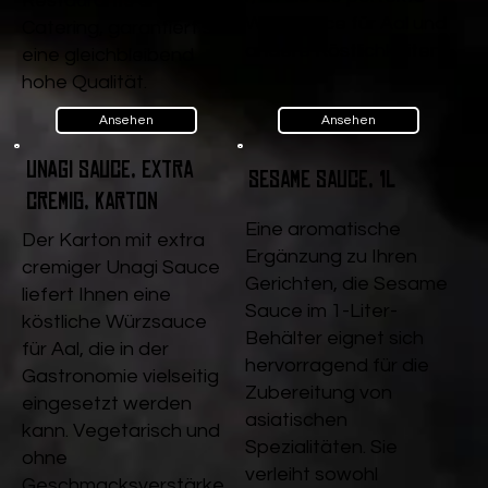
Restaurants und
Würzsauce für Aal und
Catering, garantiert sie
andere Köstlichkeiten.
eine gleichbleibend
hohe Qualität.
Ansehen
Ansehen
Unagi Sauce, extra
Sesame Sauce, 1l
cremig, Karton
Eine aromatische
Der Karton mit extra
Ergänzung zu Ihren
cremiger Unagi Sauce
Gerichten, die Sesame
liefert Ihnen eine
Sauce im 1-Liter-
köstliche Würzsauce
Behälter eignet sich
für Aal, die in der
hervorragend für die
Gastronomie vielseitig
Zubereitung von
eingesetzt werden
asiatischen
kann. Vegetarisch und
Spezialitäten. Sie
ohne
verleiht sowohl
Geschmacksverstärke