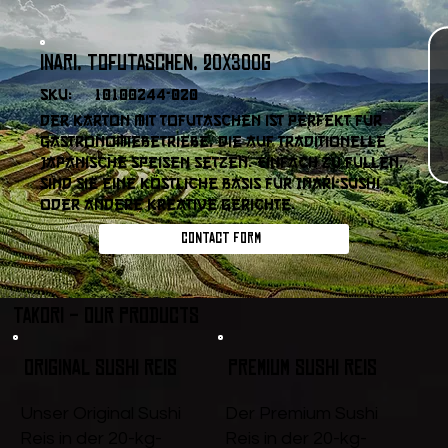
Inari, Tofutaschen, 20x300g
SKU:
10100244-020
Der Karton mit Tofutaschen ist perfekt für
Gastronomiebetriebe, die auf traditionelle
japanische Speisen setzen. Einfach zu füllen,
sind sie eine köstliche Basis für Inari-Sushi
oder andere kreative Gerichte.
Contact form
Takori - Our products
Original Sushi Reis
Premium Sushi Reis
Unser Original Sushi
Der Premium Sushi
Reis in der 20-kg-
Reis in der 20-kg-