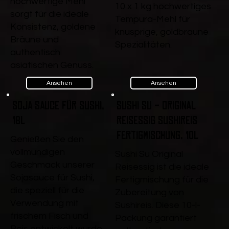
hochwertige Mehl
10 x 1 kg hochwertiges
sorgt für die ideale
Tempura-Mehl für
Konsistenz, goldene
knusprige, goldbraune
Bräune und
Spezialitäten.
authentisch
asiatischen Genuss.
Ansehen
Ansehen
Soja Sauce für Sushi,
Sushi Su - Original
18l
Reisessig Sushireis
Fertigmischung, 10l
Genießen Sie den
vollmundigen
Sushi Su Original
Geschmack unserer
Reisessig ist die ideale
Sojasauce für Sushi,
Fertigmischung für die
die speziell für die
Zubereitung von
Verwendung mit
Sushireis. Diese 10-l-
frischem Fisch und
Packung garantiert
Reis entwickelt wurde.