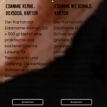
Edamame Kerne,
Edamame mit Schale,
20x500g, Karton
Karton
Der Karton mit
Der Karton mit
Edamame-Kernen (20
Edamame in der
x 500 g) bietet eine
Schale enthält eine
praktische und
größere Menge dieser
kosteneffiziente
gesunden,
Lösung für
proteinreichen Bohnen.
Restaurants und
Perfekt als Snack oder
Catering. Die kernigen
Beilage zu asiatischen
Bohnen sind vielseitig
Gerichten, bieten sie
einsetzbar und sorgen
eine frische, nahrhafte
für eine gesunde,
und authentische
leckere Ergänzung in
Ergänzung.
vielen Gerichten.
Ansehen
Ansehen