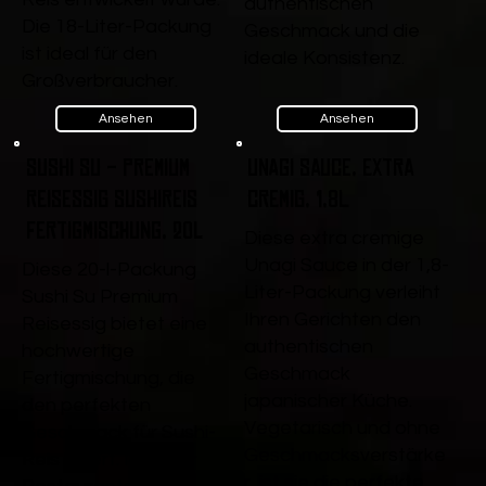
authentischen
Die 18-Liter-Packung
Geschmack und die
ist ideal für den
ideale Konsistenz.
Großverbraucher.
Ansehen
Ansehen
Sushi Su - Premium
Unagi Sauce, extra
Reisessig Sushireis
cremig, 1,8L
Fertigmischung, 20l
Diese extra cremige
Unagi Sauce in der 1,8-
Diese 20-l-Packung
Liter-Packung verleiht
Sushi Su Premium
Ihren Gerichten den
Reisessig bietet eine
authentischen
hochwertige
Geschmack
Fertigmischung, die
japanischer Küche.
den perfekten
Vegetarisch und ohne
Geschmack für Sushi-
Geschmacksverstärke
Reis liefert. Ideal für
r, ist sie die perfekte