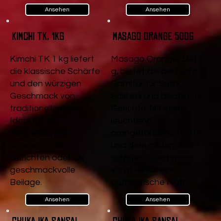
Ansehen
Ansehen
Kimchi TK, 1kg
Masago Orange 500g
Kimchi TK 1 kg liefert
Masago Orange, 500
die klassische Schärfe
g, bietet die perfekte
und den würzigen
Garnitur für Sushi,
Geschmack von
Sashimi und asiatische
traditionellem Kimchi.
Gerichte. Mit seiner
Ideal für die
leuchtend
Verwendung in
orangefarbenen Optik
koreanischen
und dem milden, leicht
Gerichten oder als
salzigen Geschmack
geschmackvolle
sorgt es für eine
Beilage.
authentische Note.
Ansehen
Ansehen