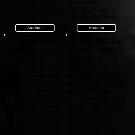
Zubereitung in der
Zubereitung in
Gastronomie.
Restaurants und
Catering-Betrieben.
Ansehen
Ansehen
TPE Sushihandschuhe,
TPE Sushihandschuhe
Schwarz M
M, Schwarz, Karton
Schwarze TPE
Der Karton mit
Sushihandschuhe,
schwarzen TPE
Größe M, bieten eine
Sushihandschuhen in
latexfreie und
Größe M enthält eine
puderfreie Lösung für
große Menge an
die sichere und
puder- und latexfreien
saubere Handhabung
Einweghandschuhen,
von Lebensmitteln,
ideal für die
speziell für die Sushi-
hygienische Sushi-
Zubereitung in der
Zubereitung in