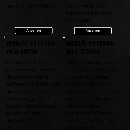
aus Süße und Würze.
Geschmack, den
asiatische Gerichte
benötigen.
Ansehen
Ansehen
Noriblätter Original
Noriblätter Original
Halb, Karton
ganz, Packung
Der Karton mit Original
Unsere Noriblätter sind
Halb-Noriblättern ist
perfekt für Sushi und
die ideale Wahl für
andere asiatische
professionelle Küchen,
Spezialitäten. Ganz
die auf frische und
und von hoher Qualität,
hochwertige Zutaten
verleihen sie Ihren
setzen. Diese Algen
Gerichten eine
sorgen für den
authentische Textur
authentischen
und einen einzigartigen
Geschmack und die
Geschmack.