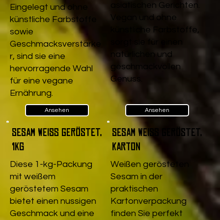
asiatischen Gerichten.
Eingelegt und ohne
Vegan und ohne
künstliche Farbstoffe
künstliche Farbstoffe,
sowie
sorgt sie für einen
Geschmacksverstärke
natürlichen und
r, sind sie eine
geschmackvollen
hervorragende Wahl
Genuss.
für eine vegane
Ernährung.
Ansehen
Ansehen
Sesam weiß geröstet,
Sesam weiß geröstet,
1kg
Karton
Diese 1-kg-Packung
Weißen gerösteten
mit weißem
Sesam in der
geröstetem Sesam
praktischen
bietet einen nussigen
Kartonverpackung
Geschmack und eine
finden Sie perfekt