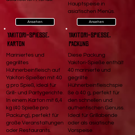
Hauptspeise in
asiatischen Menüs.
Ansehen
Ansehen
Yakitori-Spieße,
Yakitori-Spieße,
Karton
Packung
Mariniertes und
Diese Packung
gegrilltes
Yakitori-Spieße enthält
Hühnerbeinfleisch auf
40 marinierte und
Yakitori-Spießen mit 40
gegrillte
g pro Spieß, ideal für
Hühnerbeinfleischspie
Grill- und Partygerichte.
ße à 40 g, perfekt für
In einem Karton mit 6,4
den schnellen und
kg (40 Spieße pro
authentischen Genuss.
Packung), perfekt für
Ideal für Grillabende
große Veranstaltungen
oder als asiatische
oder Restaurants.
Vorspeise.