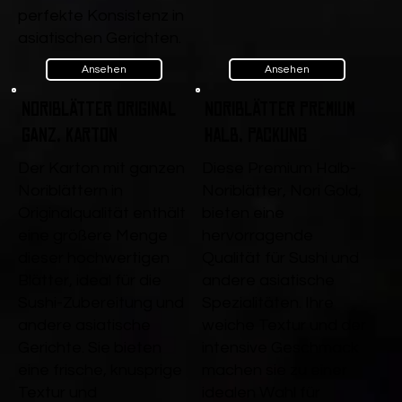
perfekte Konsistenz in
asiatischen Gerichten.
Ansehen
Ansehen
Noriblätter Original
Noriblätter Premium
ganz, Karton
Halb, Packung
Der Karton mit ganzen
Diese Premium Halb-
Noriblättern in
Noriblätter, Nori Gold,
Originalqualität enthält
bieten eine
eine größere Menge
hervorragende
dieser hochwertigen
Qualität für Sushi und
Blätter, ideal für die
andere asiatische
Sushi-Zubereitung und
Spezialitäten. Ihre
andere asiatische
weiche Textur und der
Gerichte. Sie bieten
intensive Geschmack
eine frische, knusprige
machen sie zu einer
Textur und
idealen Wahl für