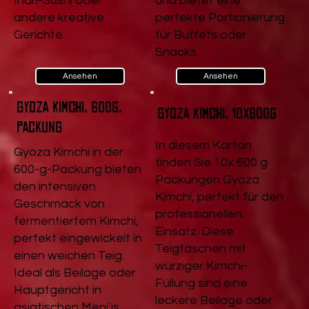
Inari-Sushi oder
und bietet eine
andere kreative
perfekte Portionierung
Gerichte.
für Buffets oder
Snacks.
Ansehen
Ansehen
Gyoza Kimchi, 600g,
Gyoza Kimchi, 10x600g
Packung
In diesem Karton
Gyoza Kimchi in der
finden Sie 10x 600 g
600-g-Packung bieten
Packungen Gyoza
den intensiven
Kimchi, perfekt für den
Geschmack von
professionellen
fermentiertem Kimchi,
Einsatz. Diese
perfekt eingewickelt in
Teigtaschen mit
einen weichen Teig.
würziger Kimchi-
Ideal als Beilage oder
Füllung sind eine
Hauptgericht in
leckere Beilage oder
asiatischen Menüs.