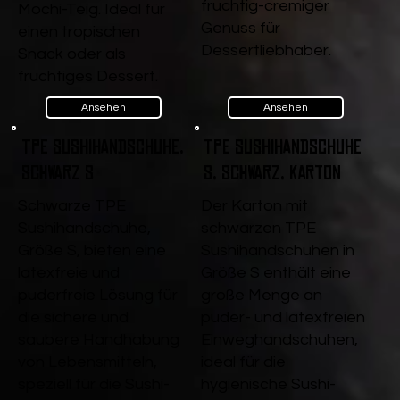
fruchtig-cremiger
Mochi-Teig. Ideal für
Genuss für
einen tropischen
Dessertliebhaber.
Snack oder als
fruchtiges Dessert.
Ansehen
Ansehen
TPE Sushihandschuhe,
TPE Sushihandschuhe
Schwarz S
S, Schwarz, Karton
Schwarze TPE
Der Karton mit
Sushihandschuhe,
schwarzen TPE
Größe S, bieten eine
Sushihandschuhen in
latexfreie und
Größe S enthält eine
puderfreie Lösung für
große Menge an
die sichere und
puder- und latexfreien
saubere Handhabung
Einweghandschuhen,
von Lebensmitteln,
ideal für die
speziell für die Sushi-
hygienische Sushi-