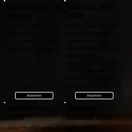
Goma Wakame Salat, 1kg
Mochi Cream, Mango,
Packung
25x32g
Klassischer Wakame-
Mochi Cream Mango
Salat mit feinem
bietet eine leckere
Aroma. Ideal für Sushi,
Kombination aus
Bowls oder Vorspeisen.
süßem Mango-Füllung
und zartem,
elastischen Mochi-Teig.
Perfekt als süßer
Snack oder Dessert für
asiatische Menüs.
Ansehen
Ansehen
Mochi Cream, Vanille,
Mochi Cream,
25x32g
Kokosnuss, 25x32g
Diese Mochi Cream
Mochi Cream