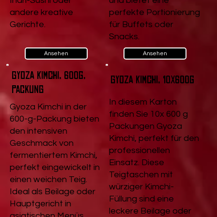
Inari-Sushi oder
und bietet eine
andere kreative
perfekte Portionierung
Gerichte.
für Buffets oder
Snacks.
Ansehen
Ansehen
Gyoza Kimchi, 600g,
Gyoza Kimchi, 10x600g
Packung
In diesem Karton
Gyoza Kimchi in der
finden Sie 10x 600 g
600-g-Packung bieten
Packungen Gyoza
den intensiven
Kimchi, perfekt für den
Geschmack von
professionellen
fermentiertem Kimchi,
Einsatz. Diese
perfekt eingewickelt in
Teigtaschen mit
einen weichen Teig.
würziger Kimchi-
Ideal als Beilage oder
Füllung sind eine
Hauptgericht in
leckere Beilage oder
asiatischen Menüs.