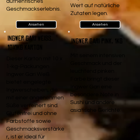
authentisches
Wert auf natürliche
Geschmackserlebnis.
Zutaten legen.
Ansehen
Ansehen
Ingwer Gari Weiß,
Ingwer Gari pink, 1kg
10x1kg Karton
Mit seinem intensiven
Dieser Karton mit 10 x
Geschmack und der
1-kg-Packungen
leuchtend pinken
Ingwer Gari Weiß
Farbe bringt dieser
bietet eingelegte
Ingwer Gari eine
Ingwerscheiben, die
besondere Note in
mit einer angenehmen
Sushi und andere
Süße verfeinert sind.
asiatische Gerichte.
Glutenfrei und ohne
Farbstoffe sowie
Geschmacksverstärke
r, ist er ideal für