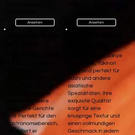
authentischen
authentische Gerichte.
Geschmack.
Ansehen
Ansehen
Noriblätter Premium
Noriblätter Premium
Halb, Karton
Ganz, Packung
Der praktische Karton
Diese Premium Ganze
mit Nori Gold Halb-
Noriblätter, Yakinori
Noriblättern bietet
Gold, sind perfekt für
eine größere Menge
Sushi und andere
dieser hochwertigen
asiatische
Algen, die ideal für
Spezialitäten. Ihre
Sushi und andere
exquisite Qualität
asiatische Gerichte
sorgt für eine
sind. Perfekt für den
knusprige Textur und
Gastronomiebereich,
einen vollmundigen
garantiert er
Geschmack in jedem