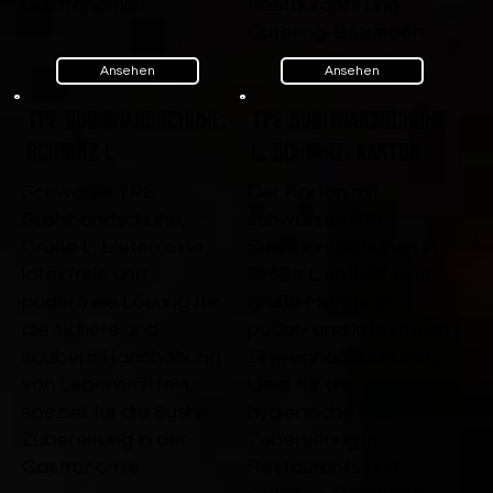
Gastronomie.
Restaurants und
Catering-Betrieben.
Ansehen
Ansehen
TPE Sushihandschuhe,
TPE Sushihandschuhe
Schwarz L
L, Schwarz, Karton
Schwarze TPE
Der Karton mit
Sushihandschuhe,
schwarzen TPE
Größe L, bieten eine
Sushihandschuhen in
latexfreie und
Größe L enthält eine
puderfreie Lösung für
große Menge an
die sichere und
puder- und latexfreien
saubere Handhabung
Einweghandschuhen,
von Lebensmitteln,
ideal für die
speziell für die Sushi-
hygienische Sushi-
Zubereitung in der
Zubereitung in
Gastronomie.
Restaurants und