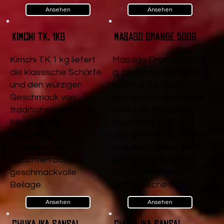
Ansehen
Ansehen
Kimchi TK, 1kg
Masago Orange 500g
Kimchi TK 1 kg liefert
Masago Orange, 500
die klassische Schärfe
g, bietet die perfekte
und den würzigen
Garnitur für Sushi,
Geschmack von
Sashimi und asiatische
traditionellem Kimchi.
Gerichte. Mit seiner
Ideal für die
leuchtend
Verwendung in
orangefarbenen Optik
koreanischen
und dem milden, leicht
Gerichten oder als
salzigen Geschmack
geschmackvolle
sorgt es für eine
Beilage.
authentische Note.
Ansehen
Ansehen