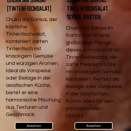
Chuka Ika Sansai
Chuka Ika Sansai,
(Tintenfischsalat)
Tintenfischsalat,
12x1kg, Karton
Chuka Ika Sansai, der
köstliche
Chuka Ika Sansai im
Tintenfischsalat,
Karton bietet eine
kombiniert zarten
großzügige Menge
Tintenfisch mit
dieses schmackhaften
knackigem Gemüse
Tintenfischsalats, der
und würzigen Aromen.
zarte Meeresfrüchte
Ideal als Vorspeise
mit knackigem Gemüse
oder Beilage in der
kombiniert. Perfekt als
asiatischen Küche,
Beilage oder Vorspeise
bietet er eine
in der asiatischen
harmonische Mischung
Küche, ideal für den
aus Texturen und
professionellen
Geschmack.
Einsatz.
Ansehen
Ansehen