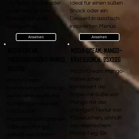
köstlicher Snack oder
Ideal für einen süßen
ein erfrischendes
Snack oder ein
Dessert für jede
Dessert in asiatisch
Gelegenheit.
inspirierten Menüs.
Ansehen
Ansehen
Mochi Cream,
Mochi Cream, Mango-
Passionsfrucht-Mango,
Käsekuchen, 25x32g
25x32g
Mochi Cream Mango-
Käsekuchen
Mochi Cream
kombiniert die
Passionsfrucht-Mango
tropische Süße von
bietet eine exotische
Mango mit der
Kombination aus der
cremigen Textur von
Frische von
Käsekuchen, umhüllt
Passionsfrucht und der
von elastischem
Süße von Mango,
Mochi-Teig. Ein
umhüllt von zartem