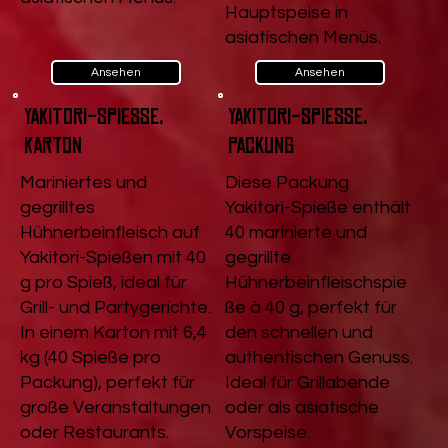
Hauptspeise in
asiatischen Menüs.
Ansehen
Ansehen
Yakitori-Spieße,
Yakitori-Spieße,
Karton
Packung
Mariniertes und
Diese Packung
gegrilltes
Yakitori-Spieße enthält
Hühnerbeinfleisch auf
40 marinierte und
Yakitori-Spießen mit 40
gegrillte
g pro Spieß, ideal für
Hühnerbeinfleischspie
Grill- und Partygerichte.
ße à 40 g, perfekt für
In einem Karton mit 6,4
den schnellen und
kg (40 Spieße pro
authentischen Genuss.
Packung), perfekt für
Ideal für Grillabende
große Veranstaltungen
oder als asiatische
oder Restaurants.
Vorspeise.