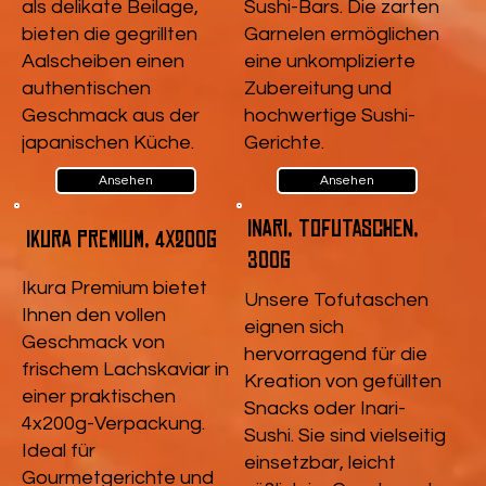
als delikate Beilage,
Sushi-Bars. Die zarten
bieten die gegrillten
Garnelen ermöglichen
Aalscheiben einen
eine unkomplizierte
authentischen
Zubereitung und
Geschmack aus der
hochwertige Sushi-
japanischen Küche.
Gerichte.
Ansehen
Ansehen
Inari, Tofutaschen,
Ikura Premium, 4x200g
300g
Ikura Premium bietet
Unsere Tofutaschen
Ihnen den vollen
eignen sich
Geschmack von
hervorragend für die
frischem Lachskaviar in
Kreation von gefüllten
einer praktischen
Snacks oder Inari-
4x200g-Verpackung.
Sushi. Sie sind vielseitig
Ideal für
einsetzbar, leicht
Gourmetgerichte und