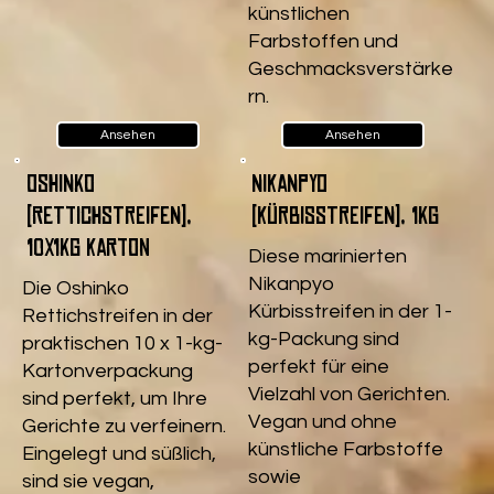
künstlichen
Farbstoffen und
Geschmacksverstärke
rn.
Ansehen
Ansehen
Oshinko
Nikanpyo
(Rettichstreifen),
(Kürbisstreifen), 1kg
10x1kg Karton
Diese marinierten
Nikanpyo
Die Oshinko
Kürbisstreifen in der 1-
Rettichstreifen in der
kg-Packung sind
praktischen 10 x 1-kg-
perfekt für eine
Kartonverpackung
Vielzahl von Gerichten.
sind perfekt, um Ihre
Vegan und ohne
Gerichte zu verfeinern.
künstliche Farbstoffe
Eingelegt und süßlich,
sowie
sind sie vegan,