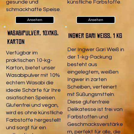
gesunde und
künstliche Farbstoffe.
schmackhafte Speise.
Ansehen
Ansehen
Wasabipulver, 10x1kg,
Ingwer Gari Weiß, 1 kg
Karton
Der Ingwer Gari Weiß in
Verfügbar im
der 1-kg-Packung
praktischen 10-kg-
besteht aus
Karton, bietet unser
eingelegtem, weißen
Wasabipulver mit 10%
Ingwer in zarten
echtem Wasabi die
Scheiben, verfeinert
ideale Schärfe für Ihre
mit Süßungsmitteln.
asiatischen Speisen.
Diese glutenfreie
Glutenfrei und vegan,
Delikatesse ist frei von
wird es ohne künstliche
Farbstoffen und
Farbstoffe hergestellt
Geschmacksverstärke
und sorgt für ein
rn, perfekt für alle, die