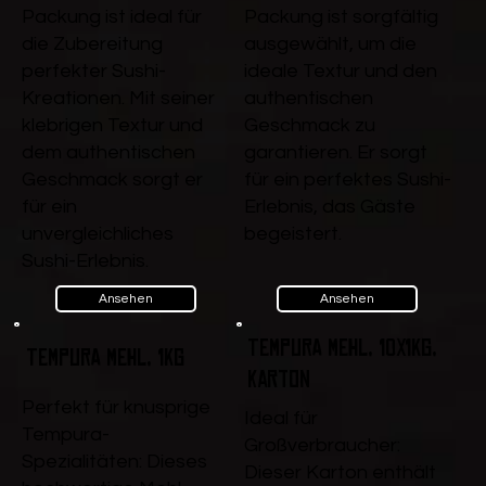
Packung ist ideal für
Packung ist sorgfältig
die Zubereitung
ausgewählt, um die
perfekter Sushi-
ideale Textur und den
Kreationen. Mit seiner
authentischen
klebrigen Textur und
Geschmack zu
dem authentischen
garantieren. Er sorgt
Geschmack sorgt er
für ein perfektes Sushi-
für ein
Erlebnis, das Gäste
unvergleichliches
begeistert.
Sushi-Erlebnis.
Ansehen
Ansehen
Tempura Mehl, 10x1kg,
Tempura Mehl, 1kg
Karton
Perfekt für knusprige
Ideal für
Tempura-
Großverbraucher:
Spezialitäten: Dieses
Dieser Karton enthält