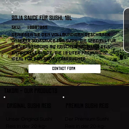
Soja Sauce für Sushi, 18l
SKU:
10087055
Genießen Sie den vollmundigen Geschmack
unserer Sojasauce für Sushi, die speziell für
die Verwendung mit frischem Fisch und Reis
entwickelt wurde. Die 18-Liter-Packung ist
ideal für den Großverbraucher.
Contact form
Takori - Our products
Original Sushi Reis
Premium Sushi Reis
Unser Original Sushi
Der Premium Sushi
Reis in der 20-kg-
Reis in der 20-kg-