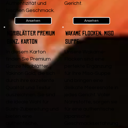
Authentizität und
Gericht.
frischen Geschmack.
Ansehen
Ansehen
Noriblätter Premium
Wakame Flocken, Miso
Ganz, Karton
Suppe
In diesem Karton
Unsere Wakame-
finden Sie Premium
Flocken sind eine
Ganze Noriblätter,
perfekte Ergänzung
Yakinori Gold, die sich
für Ihre Miso-Suppe
durch ihre exzellente
und bringen eine
Qualität und Textur
delikate Meeresnote in
auszeichnen. Sie sind
jedes Gericht. Voller
die ideale Wahl für
Nährstoffe, sorgen sie
Sushi-Zubereitung und
für eine authentische
bieten eine
japanische
authentische,
Geschmackserfahrung