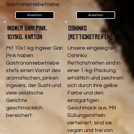
Gastronomiebetriebe.
Ansehen
Ansehen
Ingwer Gari pink,
Oshinko
10x1kg, Karton
(Rettichstreifen), 1kg
Mit 10x1 kg Ingwer Gari
Unsere eingelegten
Pink haben
Oshinko
Gastronomiebetriebe
Rettichstreifen sind in
stets einen Vorrat des
einer 1-kg-Packung
aromatischen, pinken
erhältlich und zeichnen
Ingwers, der Sushi und
sich durch ihre gelbe
viele asiatische
Farbe und den
Gerichte
einzigartigen
geschmacklich
Geschmack aus. Mit
bereichert.
Süßungsmitteln
verfeinert, sind sie
vegan und frei von