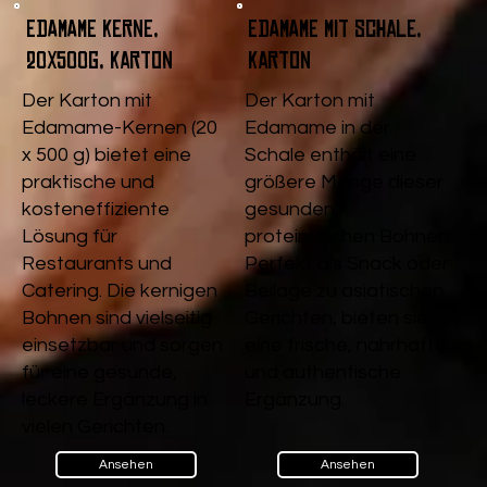
Edamame Kerne,
Edamame mit Schale,
20x500g, Karton
Karton
Der Karton mit
Der Karton mit
Edamame-Kernen (20
Edamame in der
x 500 g) bietet eine
Schale enthält eine
praktische und
größere Menge dieser
kosteneffiziente
gesunden,
Lösung für
proteinreichen Bohnen.
Restaurants und
Perfekt als Snack oder
Catering. Die kernigen
Beilage zu asiatischen
Bohnen sind vielseitig
Gerichten, bieten sie
einsetzbar und sorgen
eine frische, nahrhafte
für eine gesunde,
und authentische
leckere Ergänzung in
Ergänzung.
vielen Gerichten.
Ansehen
Ansehen