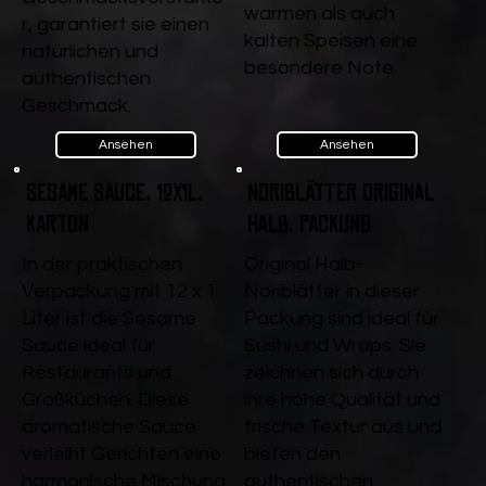
warmen als auch
r, garantiert sie einen
kalten Speisen eine
natürlichen und
besondere Note.
authentischen
Geschmack.
Ansehen
Ansehen
Sesame Sauce, 12x1l,
Noriblätter Original
Karton
halb, Packung
In der praktischen
Original Halb-
Verpackung mit 12 x 1
Noriblätter in dieser
Liter ist die Sesame
Packung sind ideal für
Sauce ideal für
Sushi und Wraps. Sie
Restaurants und
zeichnen sich durch
Großküchen. Diese
ihre hohe Qualität und
aromatische Sauce
frische Textur aus und
verleiht Gerichten eine
bieten den
harmonische Mischung
authentischen