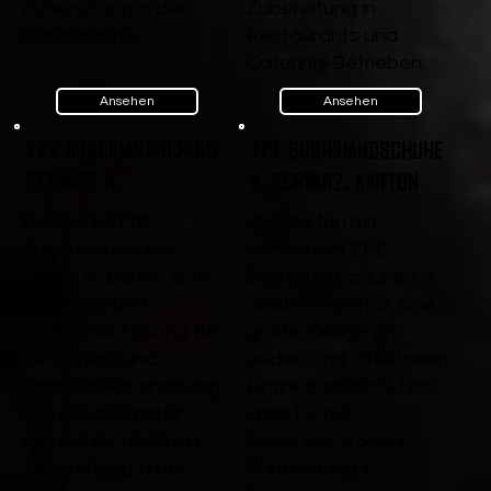
Zubereitung in der
Zubereitung in
Gastronomie.
Restaurants und
Catering-Betrieben.
Ansehen
Ansehen
TPE Sushihandschuhe,
TPE Sushihandschuhe
Schwarz M
M, Schwarz, Karton
Schwarze TPE
Der Karton mit
Sushihandschuhe,
schwarzen TPE
Größe M, bieten eine
Sushihandschuhen in
latexfreie und
Größe M enthält eine
puderfreie Lösung für
große Menge an
die sichere und
puder- und latexfreien
saubere Handhabung
Einweghandschuhen,
von Lebensmitteln,
ideal für die
speziell für die Sushi-
hygienische Sushi-
Zubereitung in der
Zubereitung in