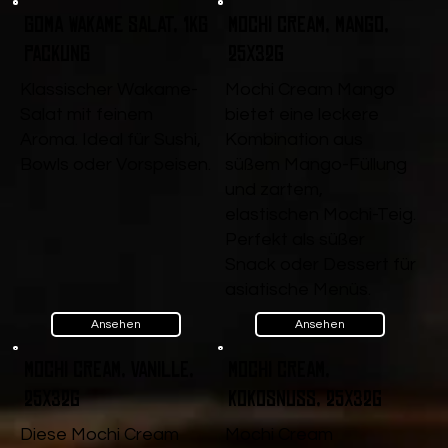
Goma Wakame Salat, 1kg
Mochi Cream, Mango,
Packung
25x32g
Klassischer Wakame-
Mochi Cream Mango
Salat mit feinem
bietet eine leckere
Aroma. Ideal für Sushi,
Kombination aus
Bowls oder Vorspeisen.
süßem Mango-Füllung
und zartem,
elastischen Mochi-Teig.
Perfekt als süßer
Snack oder Dessert für
asiatische Menüs.
Ansehen
Ansehen
Mochi Cream, Vanille,
Mochi Cream,
25x32g
Kokosnuss, 25x32g
Diese Mochi Cream
Mochi Cream