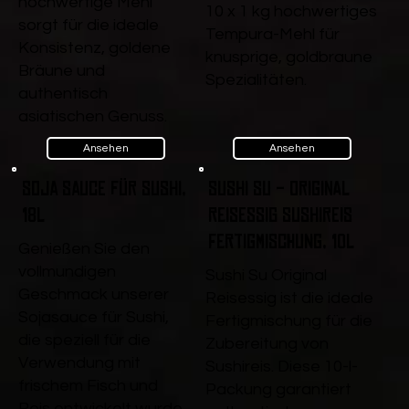
hochwertige Mehl
10 x 1 kg hochwertiges
sorgt für die ideale
Tempura-Mehl für
Konsistenz, goldene
knusprige, goldbraune
Bräune und
Spezialitäten.
authentisch
asiatischen Genuss.
Ansehen
Ansehen
Soja Sauce für Sushi,
Sushi Su - Original
18l
Reisessig Sushireis
Fertigmischung, 10l
Genießen Sie den
vollmundigen
Sushi Su Original
Geschmack unserer
Reisessig ist die ideale
Sojasauce für Sushi,
Fertigmischung für die
die speziell für die
Zubereitung von
Verwendung mit
Sushireis. Diese 10-l-
frischem Fisch und
Packung garantiert
Reis entwickelt wurde.