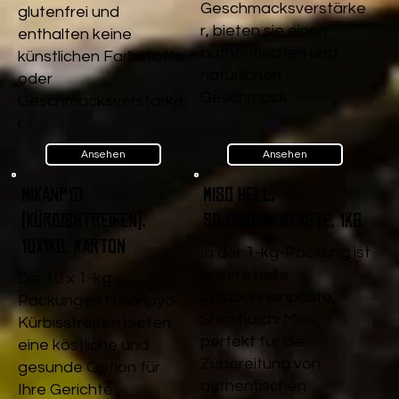
Geschmacksverstärke
glutenfrei und
r, bieten sie einen
enthalten keine
authentischen und
künstlichen Farbstoffe
natürlichen
oder
Geschmack.
Geschmacksverstärke
r.
Ansehen
Ansehen
Nikanpyo
Miso Hell,
(Kürbisstreifen),
Sojabohnenpaste, 1kg
10x1kg, Karton
In der 1-kg-Packung ist
unsere helle
Die 10 x 1-kg
Sojabohnenpaste,
Packungen Nikanpyo
Shinshuichi Miso,
Kürbisstreifen bieten
perfekt für die
eine köstliche und
Zubereitung von
gesunde Option für
authentischen
Ihre Gerichte.