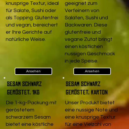
knusprige Textur, ideal
geeignet zum
für Salate, Sushi oder
Verfeinern von
als Topping. Glutenfrei
Salaten, Sushi und
und vegan, bereichert
Backwaren. Diese
er Ihre Gerichte auf
glutenfreie und
natürliche Weise.
vegane Zutat bringt
einen köstlichen
nussigen Geschmack
in jede Speise.
Ansehen
Ansehen
Sesam schwarz
Sesam schwarz
geröstet, 1kg
geröstet, Karton
Die 1-kg-Packung mit
Unser Produkt bietet
geröstetem
eine nussige Note und
schwarzem Sesam
eine knusprige Textur
bietet eine köstliche
für eine Vielzahl von