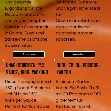
und gesunde
Gerichten. Glutenfrei
Ergänzung für Ihre
und vegan, ist er ideal
Rezepte. Glutenfrei
für
und vegan, bringt er
Gastronomiebetriebe,
nussigen Geschmack
die authentische
in Salate, Sushi und
asiatische Aromen
zahlreiche asiatische
schätzen.
Spezialitäten.
Ansehen
Ansehen
Unagi Scheiben, 15%
Sushi Ebi 3L, 20x160g,
Sauce, 160g, Packung
Karton
Diese Packung enthält
In diesem Karton
160 g Unagi-Scheiben,
finden Sie Sushi Ebi 3L
umhüllt von 15%
mit 20 Portionen à 160
würziger Sauce.
g, perfekt für
Perfekt für Sushi oder
Restaurants und