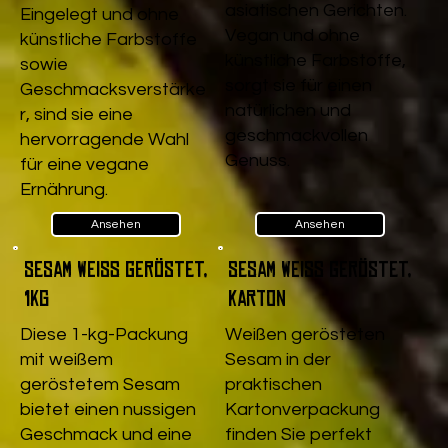
asiatischen Gerichten.
Eingelegt und ohne
Vegan und ohne
künstliche Farbstoffe
künstliche Farbstoffe,
sowie
sorgt sie für einen
Geschmacksverstärke
natürlichen und
r, sind sie eine
geschmackvollen
hervorragende Wahl
Genuss.
für eine vegane
Ernährung.
Ansehen
Ansehen
Sesam weiß geröstet,
Sesam weiß geröstet,
1kg
Karton
Diese 1-kg-Packung
Weißen gerösteten
mit weißem
Sesam in der
geröstetem Sesam
praktischen
bietet einen nussigen
Kartonverpackung
Geschmack und eine
finden Sie perfekt