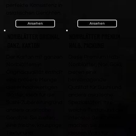
perfekte Konsistenz in
asiatischen Gerichten.
Ansehen
Ansehen
Noriblätter Original
Noriblätter Premium
ganz, Karton
Halb, Packung
Der Karton mit ganzen
Diese Premium Halb-
Noriblättern in
Noriblätter, Nori Gold,
Originalqualität enthält
bieten eine
eine größere Menge
hervorragende
dieser hochwertigen
Qualität für Sushi und
Blätter, ideal für die
andere asiatische
Sushi-Zubereitung und
Spezialitäten. Ihre
andere asiatische
weiche Textur und der
Gerichte. Sie bieten
intensive Geschmack
eine frische, knusprige
machen sie zu einer
Textur und
idealen Wahl für