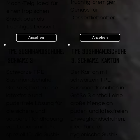
fruchtig-cremiger
Mochi-Teig. Ideal für
Genuss für
einen tropischen
Dessertliebhaber.
Snack oder als
fruchtiges Dessert.
Ansehen
Ansehen
TPE Sushihandschuhe,
TPE Sushihandschuhe
Schwarz S
S, Schwarz, Karton
Schwarze TPE
Der Karton mit
Sushihandschuhe,
schwarzen TPE
Größe S, bieten eine
Sushihandschuhen in
latexfreie und
Größe S enthält eine
puderfreie Lösung für
große Menge an
die sichere und
puder- und latexfreien
saubere Handhabung
Einweghandschuhen,
von Lebensmitteln,
ideal für die
speziell für die Sushi-
hygienische Sushi-