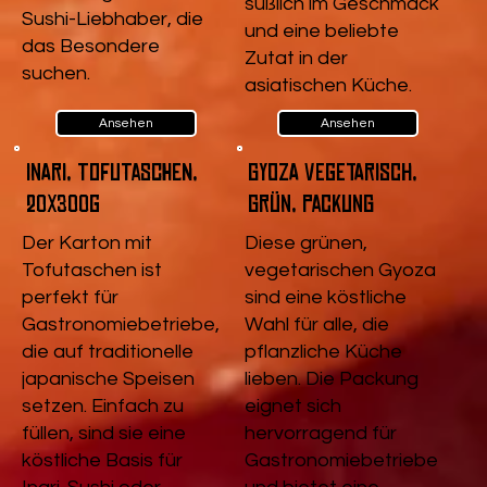
süßlich im Geschmack
Sushi-Liebhaber, die
und eine beliebte
das Besondere
Zutat in der
suchen.
asiatischen Küche.
Ansehen
Ansehen
Inari, Tofutaschen,
Gyoza vegetarisch,
20x300g
Grün, Packung
Der Karton mit
Diese grünen,
Tofutaschen ist
vegetarischen Gyoza
perfekt für
sind eine köstliche
Gastronomiebetriebe,
Wahl für alle, die
die auf traditionelle
pflanzliche Küche
japanische Speisen
lieben. Die Packung
setzen. Einfach zu
eignet sich
füllen, sind sie eine
hervorragend für
köstliche Basis für
Gastronomiebetriebe