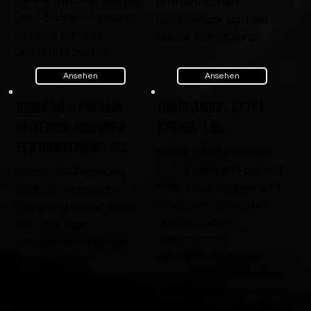
authentischen
Die 18-Liter-Packung
Geschmack und die
ist ideal für den
ideale Konsistenz.
Großverbraucher.
Ansehen
Ansehen
Sushi Su - Premium
Unagi Sauce, extra
Reisessig Sushireis
cremig, 1,8L
Fertigmischung, 20l
Diese extra cremige
Unagi Sauce in der 1,8-
Diese 20-l-Packung
Liter-Packung verleiht
Sushi Su Premium
Ihren Gerichten den
Reisessig bietet eine
authentischen
hochwertige
Geschmack
Fertigmischung, die
japanischer Küche.
den perfekten
Vegetarisch und ohne
Geschmack für Sushi-
Geschmacksverstärke
Reis liefert. Ideal für
r, ist sie die perfekte