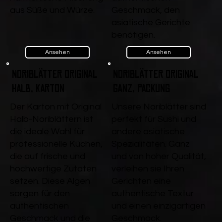
aus Süße und Würze.
Geschmack, den
asiatische Gerichte
benötigen.
Ansehen
Ansehen
Noriblätter Original
Noriblätter Original
Halb, Karton
ganz, Packung
Der Karton mit Original
Unsere Noriblätter sind
Halb-Noriblättern ist
perfekt für Sushi und
die ideale Wahl für
andere asiatische
professionelle Küchen,
Spezialitäten. Ganz
die auf frische und
und von hoher Qualität,
hochwertige Zutaten
verleihen sie Ihren
setzen. Diese Algen
Gerichten eine
sorgen für den
authentische Textur
authentischen
und einen einzigartigen
Geschmack und die
Geschmack.