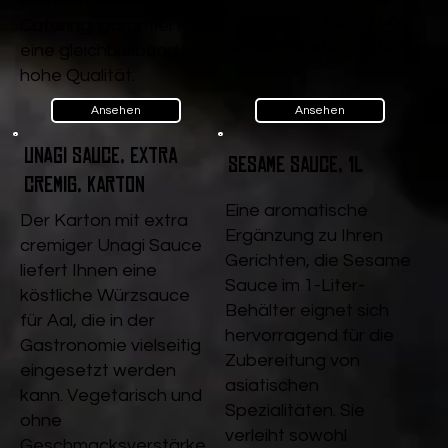
Restaurants und
Würzsauce für Aal und
Catering, garantiert sie
andere Köstlichkeiten.
eine gleichbleibend
hohe Qualität.
Ansehen
Ansehen
Unagi Sauce, extra
Sesame Sauce, 1l
cremig, Karton
Eine aromatische
Der Karton mit extra
Ergänzung zu Ihren
cremiger Unagi Sauce
Gerichten, die Sesame
liefert Ihnen eine
Sauce im 1-Liter-
köstliche Würzsauce
Behälter eignet sich
für Aal, die in der
hervorragend für die
Gastronomie vielseitig
Zubereitung von
eingesetzt werden
asiatischen
kann. Vegetarisch und
Spezialitäten. Sie
ohne
verleiht sowohl
Geschmacksverstärke