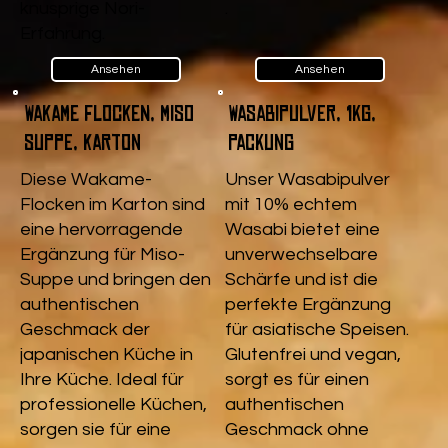
knusprige Nori-
.
Erfahrung.
Ansehen
Ansehen
Wakame Flocken, Miso
Wasabipulver, 1kg,
Suppe, Karton
Packung
Diese Wakame-
Unser Wasabipulver
Flocken im Karton sind
mit 10% echtem
eine hervorragende
Wasabi bietet eine
Ergänzung für Miso-
unverwechselbare
Suppe und bringen den
Schärfe und ist die
authentischen
perfekte Ergänzung
Geschmack der
für asiatische Speisen.
japanischen Küche in
Glutenfrei und vegan,
Ihre Küche. Ideal für
sorgt es für einen
professionelle Küchen,
authentischen
sorgen sie für eine
Geschmack ohne